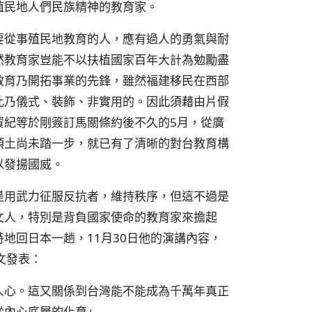
殖民地人們民族精神的教育家。
要從事殖民地教育的人，應有過人的勇氣與耐
然教育家豈能不以扶植國家百年大計為勉勵盡
教育乃開拓事業的先鋒，雖然福建移民在西部
此乃儀式、裝飾、非實用的。因此須藉由片假
資紀等於剛簽訂馬關條約後不久的5月，從廣
領土尚未踏一步，就已有了清晰的對台教育構
以發揚國威。
是用武力征服反抗者，維持秩序，但這不過是
文人，特別是背負國家使命的教育家來擔起
地回日本一趟，11月30日他的演講內容，
文發表：
人心。這又關係到台灣能不能成為千萬年真正
從內心底層的化育」