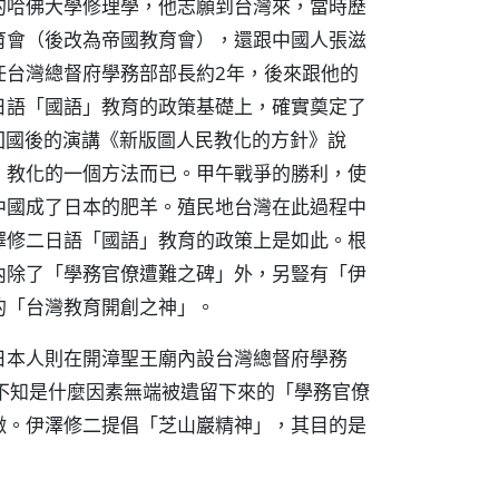
的哈佛大學修理學，他志願到台灣來，當時歷
育會（後改為帝國教育會），還跟中國人張滋
任台灣總督府學務部部長約2年，後來跟他的
日語「國語」教育的政策基礎上，確實奠定了
職回國後的演講《新版圖人民教化的方針》說
，教化的一個方法而已。甲午戰爭的勝利，使
中國成了日本的肥羊。殖民地台灣在此過程中
澤修二日語「國語」教育的政策上是如此。根
內除了「學務官僚遭難之碑」外，另豎有「伊
的「台灣教育開創之神」。
日本人則在開漳聖王廟內設台灣總督府學務
不知是什麼因素無端被遺留下來的「學務官僚
徵。伊澤修二提倡「芝山巖精神」，其目的是