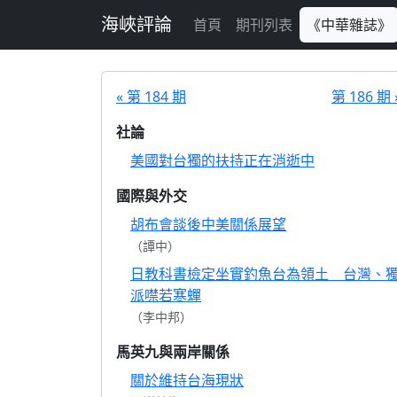
跳至主要內容
海峽評論
首頁
期刊列表
《中華雜誌》
« 第 184 期
第 186 期 
社論
美國對台獨的扶持正在消逝中
國際與外交
胡布會談後中美關係展望
（譚中）
日教科書檢定坐實釣魚台為領土 台灣、
派噤若寒蟬
（李中邦）
馬英九與兩岸關係
關於維持台海現狀