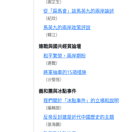
（謝芷生）
從「扁馬會」談馬英九的兩岸論述
（紀欣）
馬英九的兩岸政策評說
（韓江）
連戰與國共經貿論壇
和平繁榮，兩岸期盼
（連戰）
將軍抽車的15項措施
（沙堅恆）
義和團與冰點事件
我們關於「冰點事件」的立場和說明
（編輯部）
反帝反封建是近代中國歷史的主題
（張海鵬）