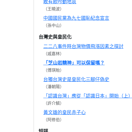
敢有歌吟動地哀
（王曉波）
中國國民黨為九七國恥紀念宣言
（孫中山）
台灣史與皇民化
二二八事件時台灣物價飛漲因素之探討
（戚嘉林）
「芝山岩精神」可以保留嗎？
（傅琪貽）
台獨台灣史是皇民化三腳仔偽史
（潘朝陽）
「認識台灣」應從「認識日本」開始（上
（許介鱗）
黃文雄的皇民赤子心
（阿修伯）
短評