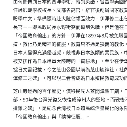
由荷蘭傳到日本的西洋學術）轉到英語，曾留學美國
任過師範學校校長、文部省高官，辭官後創辦國家教
盼學中文，準備隨時赴大陸佔領區效力。伊澤修二出
長官－－即民政局長水野衝突而遭到免職，但是他在
「帝國教育輸出」的方針。伊澤在1897年8月被免
道，教化乃是精神的征服，教育只不過是狹義的教化
日本人變得充滿優越感，歧視非日本族類的異民族，
被安排作為日本進軍大陸時的「實驗地」，至少在伊
據日文書記載，今之芝山公園以前為芝山巖神社，社
澤修二之碑」，可以說二者皆成為日本殖民教育成功
芝山巖經過的百年歷史，漢移民先人蓋開漳聖王廟，
部，50年後台灣光復又恢復成漳州人的聖地。而戰後
遭難之碑」，是紀念台灣被日本殖民統治皇民化的象
「帝國教育輸出」與「精神征服」。