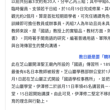
以前共招募3次約有20人，分甲乙丙三組；其中甲組
臨時僱員、支領若干日給，於10月19日完成修業。
觀光約2個月，算是首批短期遊學者，可充任通譯角色
訓練即可擔任教員或辦事員。丙組7人為年幼且尚未
教師來說，是「國語」教授上的實驗品。教材方面，
書》，同時著手閩南語的研究，編著普通用語、軍隊
與台灣傳習生的雙向溝通。
教日語是要「精
此在芝山巖開漳聖王廟內所設的「國語」傳習所，18
最後有6名日本教師被殺害。芝山巖學務部辦公室於1
月1日起在芝山巖正式開設「國語學校事務所」，並
芝山巖學堂。伊澤修二於該月11日率領45名講習員－
堂，15日起開始講課。由此可見，伊澤修二堅定不移
育的理念與行動上。