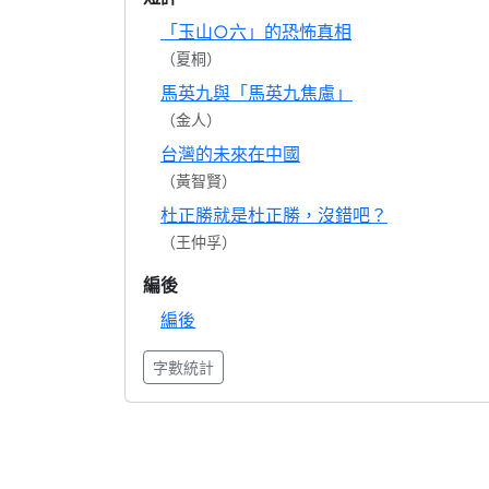
「玉山○六」的恐怖真相
（夏桐）
馬英九與「馬英九焦慮」
（金人）
台灣的未來在中國
（黃智賢）
杜正勝就是杜正勝，沒錯吧？
（王仲孚）
編後
編後
字數統計