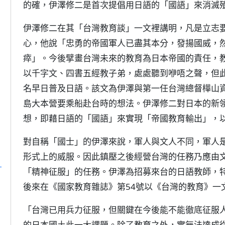
的確，伊澤修二是首次提倡用日語的「國語」來消滅
伊澤修二在其「台灣教育談」一文裡講明，凡是立志
心，他說「忠勇的帝國軍人已盡其本分，發揚國威，
瘁」。今後擘畫台灣未來的教育為日本帝國的責任，
以千字文、四書五經教子弟，處處聽到咿唔之聲，但
名早日普及日語。該文為伊澤與第一任台灣總督樺山
島大本營要乘船赴台時的想法。伊澤修二對日本的新
想，即藉日語的「國語」來實現「帝國教育輸出」，
對自稱「國士」的伊澤來說，軍人與文人不同，軍人
形式上的威服。因此鎮壓之後經營台灣的任務乃應由
）
「精神征服」的任務。伊澤為招募來台的日語教師，特
後來在《國家教育雜誌》第54號以《台灣的教育》一
「台灣已用兵力征服，但關鍵在今後能不能徹底征服
的日本國土此一大課題。除了教育之外，實無法達成