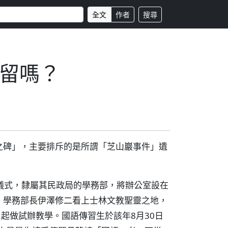
全文
作者
搜尋
留嗎？
之碑」，主要排斥的是所謂「芝山巖事件」遺
政儀式，隸屬其民政局的學務部，將辦公室設在
。學務部長伊澤修二看上士林文教聖靈之地，
起做試辦教學。國語傳習生於該年8月30日