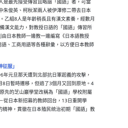
6人是最先接受傳習且略諳「國語」者，可當
其中朱俊英、柯秋潔兩人被伊澤修二帶去日本
。乙組8人是年齡稍長且有漢文素養，經數月
具備漢文能力，對教授日語的「國語」傳習所
則由日本教師一邊教一邊編寫《日本語教授
用語、工商用語等各種辭彙，以方便日本教師
神征服」
96年元旦那天遭到北部抗日軍起義的攻擊，
月8日暫時遷移，但過了3個月又回到原地。4
把原先的芝山巖學堂改稱為「國語」學校附屬
－從日本新招募的教師回台，13日重開學
的精神，貫徹在日本殖民統治初期「國語」教