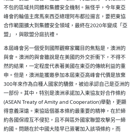
不包的區域共同體和集體安全機制。無怪乎，今年東亞
峰會的輪值主席馬來西亞總理阿布都拉揚言，要把東協
合作範圍擴大到集體安全領域，最終在2020年變成「亞
盟」，與歐盟分庭抗禮。
本屆峰會另一個受到國際觀察家矚目的焦點是，澳洲的
與會。澳洲的與會雖說是在美國的外交折衝下，不得不
然的結果，一定程度代表著美國在東亞的傳統利益的重
申。但是，澳洲能獲邀參加本屆東亞高峰會代價是放棄
300年來作為白種人國家的驕傲，被迫承認自己是亞洲的
一部份。其中，特別是澳洲承諾加入東協友好合作條約
(ASEAN Treaty of Amity and Cooperation)舉動，更顯
得意義深遠。東協這個基本條約最重要的精神，在於締
約各國保證互不侵犯，且不與區外國家聯盟攻擊另一締
約國。問題在於中國大陸早已簽署加入該項條約，而