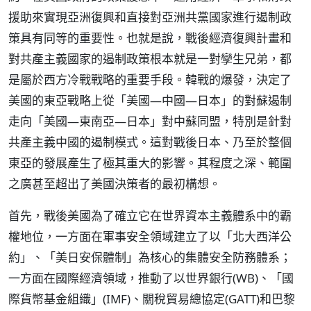
援助來實現亞洲復興和直接對亞洲共黨國家進行遏制政
策具有同等的重要性。也就是說，戰後經濟復興計畫和
對共產主義國家的遏制政策根本就是一對孿生兄弟，都
是屬於西方冷戰戰略的重要手段。韓戰的爆發，決定了
美國的東亞戰略上從「美國—中國—日本」的對蘇遏制
走向「美國—東南亞—日本」對中蘇同盟，特別是針對
共產主義中國的遏制模式。這對戰後日本、乃至於整個
東亞的發展產生了極其重大的影響。其程度之深、範圍
之廣甚至超出了美國決策者的最初構想。
首先，戰後美國為了確立它在世界資本主義體系中的霸
權地位，一方面在軍事安全領域建立了以「北大西洋公
約」、「美日安保體制」為核心的集體安全防務體系；
一方面在國際經濟領域，推動了以世界銀行(WB)、「國
際貨幣基金組織」(IMF)、關稅貿易總協定(GATT)和巴黎