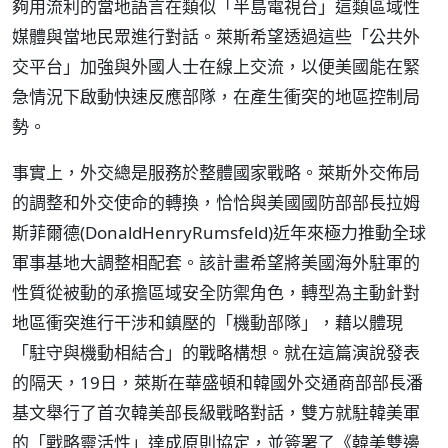
夠用流利的當地語言在類似「半島電視台」這類區域性
媒體與當地民眾進行對話。萊斯希望透過這些「公共外
交平台」加強與外國人士在線上交流，以便美國能在緊
急情況下啟動快速反應部隊，在產生衝突的地區控制局
勢。
事實上，外交總是服務於整體國家戰略。萊斯外交佈局
的調整和外交使命的轉換，恰恰與美國國防部部長拉姆
斯菲爾德(DonaldHenryRumsfeld)近年來極力推動全球
軍事基地大調整相配套。該計畫希望將美國海外駐軍的
性質從被動的承擔區域安全防禦角色，轉型為主動針對
地區衝突進行干涉和鎮壓的「機動部隊」，藉以體現
「駐守與機動相結合」的戰略構想。就在這篇演說發表
的隔天，19日，萊斯在華盛頓和韓國外交通商部部長潘
基文舉行了首次韓美部長級戰略對話，雙方就駐韓美軍
的「戰略靈活性」達成原則協定，並簽署了《韓美雙邊