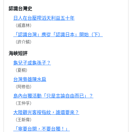
認識台灣史
日人在台壓搾滔天利益五十年
（戚嘉林）
「認識台灣」應從「認識日本」開始（下）
（許介鱗）
海峽短評
龜兒子或龜孫子？
（夏桐）
台灣梟雄陳水扁
（阿修伯）
島內台獨活動「只是言論自由而已」？
（王仲孚）
大陸觀光客按指紋，誰還要來？
（王新偉）
「寧要台開，不要台獨！」