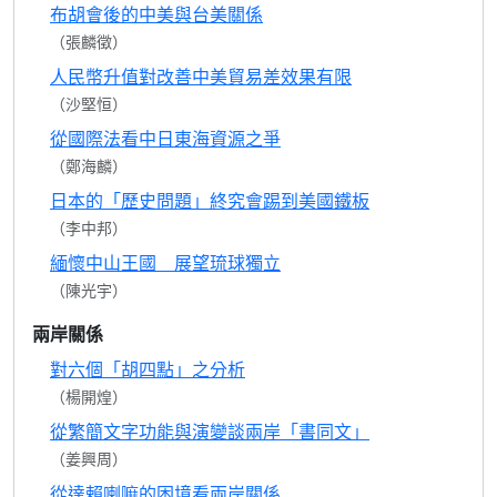
布胡會後的中美與台美關係
（張麟徵）
人民幣升值對改善中美貿易差效果有限
（沙堅恒）
從國際法看中日東海資源之爭
（鄭海麟）
日本的「歷史問題」終究會踢到美國鐵板
（李中邦）
緬懷中山王國 展望琉球獨立
（陳光宇）
兩岸關係
對六個「胡四點」之分析
（楊開煌）
從繁簡文字功能與演變談兩岸「書同文」
（姜興周）
從達賴喇嘛的困境看兩岸關係