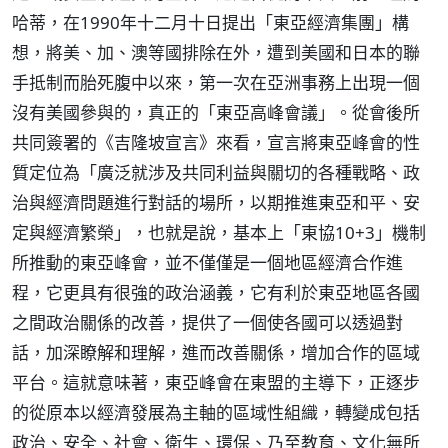
哈蒂，在1990年十二月十日提出「東亞經濟集團」構
想，將美、加、澳等國排除在外，遭到美國和日本的聯
手抵制而胎死腹中以來，第一次在亞洲事務上出現一個
沒有美國參與的，真正的「東亞高峰會議」。從會後所
共同簽署的《吉隆坡宣言》來看，宣言將東亞峰會的性
質定位為「廣泛就涉及共同利益與關切的各種戰略、政
治與經濟問題進行對話的場所，以期推進東亞和平、安
定與經濟繁榮」，也就是說，基本上「東協10+3」機制
所推動的東亞峰會，並不僅僅是一個地區經濟合作進
程，它更具有很強的政治涵義，它有利於東亞地區各國
之間政治關係的改善，提供了一個使各國可以透過對
話，加深瞭解和理解，進而改善關係，增加合作的區域
平台。這就意味著，東亞峰會在東盟的主導下，正逐步
的從原本以經濟發展為主軸的區域性組織，轉變成包括
政治、安全、社會、衛生、環保、乃至教育、文化無所