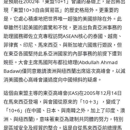
是預期在2002年「東盟10+1」會議的基礎上，是否將出
現「東盟10+3自由貿易區」的歷史格局外。更重要的
是，它處心積慮地把世界唯一超強的美國排除在外。此
舉雖然引起美國的震驚和不悅，更派出負責亞洲事務的
助理國務卿佐立克專程訪問ASEAN核心的泰國、越南、
菲律賓、印尼、馬來西亞、與新加坡六國進行遊說，但
在東亞各國堅持此系亞洲國家的內部事務的前提下遭到
婉拒。大會主席馬國阿布都拉總理(Abdullah Ahmad
Badawi)僅同意邀請澳洲與紐西蘭出席這次高峰會，以減
消美國擔心高峰會議過度向中國傾斜的疑慮。
這個由東盟主導的東亞高峰會(EAS)在2005年12月14日
在馬來西亞登場，與會國從原來的「10＋3」，變成了
「10+6」(在中國、日本、與南韓之外，加上了印度、澳
洲、與紐西蘭)，意味著東亞為建制共同體的努力，特別
是區域安全及經貿的整合。這是自從馬來西亞前總理馬