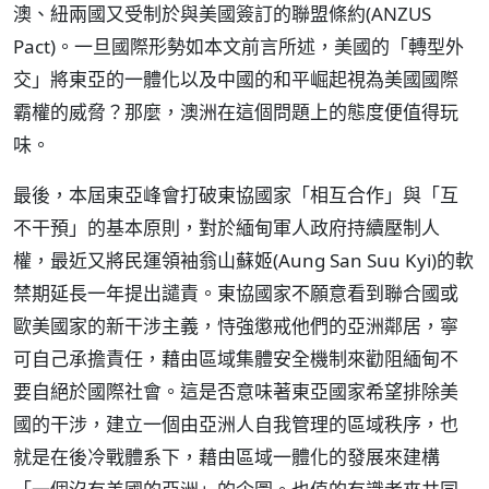
澳、紐兩國又受制於與美國簽訂的聯盟條約(ANZUS
Pact)。一旦國際形勢如本文前言所述，美國的「轉型外
交」將東亞的一體化以及中國的和平崛起視為美國國際
霸權的威脅？那麼，澳洲在這個問題上的態度便值得玩
味。
最後，本屆東亞峰會打破東協國家「相互合作」與「互
不干預」的基本原則，對於緬甸軍人政府持續壓制人
權，最近又將民運領袖翁山蘇姬(Aung San Suu Kyi)的軟
禁期延長一年提出譴責。東協國家不願意看到聯合國或
歐美國家的新干涉主義，恃強懲戒他們的亞洲鄰居，寧
可自己承擔責任，藉由區域集體安全機制來勸阻緬甸不
要自絕於國際社會。這是否意味著東亞國家希望排除美
國的干涉，建立一個由亞洲人自我管理的區域秩序，也
就是在後冷戰體系下，藉由區域一體化的發展來建構