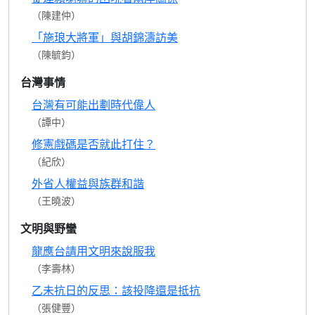
（陳建仲）
「施琅大將軍」與胡錦濤訪美
（陳毓鈞）
台灣事情
台灣有可能出劃時代偉人
（譚中）
修憲戲碼是否就此打住？
（紀欣）
外省人權益與族群和諧
（王曉波）
文明與野蠻
龍應台請用文明來說服我
（李壽林）
乙未抗日的反思：該投降還是抵抗
（張健豐）