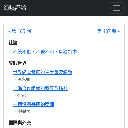
跳至主要內容
海峽評論
« 第 185 期
第 187 期 »
社論
不統不獨，不戰不和，以獨制中
放眼世界
世界經濟發展的三大重要趨勢
（張鏡湖）
上海合作組織的發展及精神
（奕父）
一個沒有美國的亞洲
（陳福裕）
國際與外交