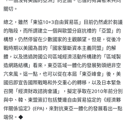
「一個沒有美國的亞洲」的企圖。也值的有識者來共同
關切。
總之，雖然「東協10+3自由貿易區」目前仍然處於芻議
的階段，而所謂建立一個與歐盟分庭抗禮的「亞盟」的
構想，仍然停留在少數國家的主觀願望。但是，從後冷
戰時期以美國為首的「國家壟斷資本主義同盟」的解
體，以及透過跨國公司區域經濟活動所構建的「區域製
造網路結構」看來，東亞區域一體化的發展勢頭絕非空
穴來風。這一點，也可以從在本屆「東亞峰會」後，美
國迅即宣告國際戰略和外交重心的轉移，以及日本緊急
召開「經濟財政諮詢會議」，擬定爭取在2010年前分別
與中、韓、東盟簽訂包括雙邊自由貿易協定的《經濟夥
伴關係協定》(EPA)，來對抗東亞一體化的發展看出一點
端倪。◆