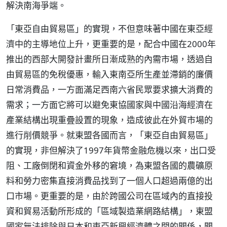
解決南海爭端。
「東亞自由貿易區」的實現，不但意味著中國在東亞經
濟中的主導地位上升，更重要的是，配合中國在2000年
推出的西部大開發計畫所日漸成熟的內需市場，透過自
由貿易區的免稅優惠，輸入東南亞所生產並滯銷的廉價
日常消費品，一方面滿足西南六省民眾要求擴大消費的
需求；一方面它將可以避免東協國家與中國沿海經濟在
產業結構出現重疊設置的現象，造成彼此在外貿市場的
進行削價競爭。就東盟各國而言，「東亞自由貿易區」
的實現，非但解決了1997年貨幣金融危機以來，出口受
阻、工廠倒閉和資金外移的窘境，為東盟各國的農礦原
料和勞力密集直接消費品找到了一個人口超過兩億的出
口市場。更重要的是，由於跨國公司在區域內的直接投
資和貿易活動所形成的「區域製造業網路結構」，東盟
國家無法排除與日本和東亞新興經濟體之間的關係，關