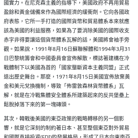
國實力。在尼克森主義的指導下，美國政府不再用貿易
盈餘和黃金儲備來作為國際經濟的緩衝劑。它向各國政
府表態，它所一手打造的國際貨幣和貿易體系本來就應
該為美國的利益服務，如果為了要消除美國的國際收支
赤字非得要讓這個貨幣體系瓦解的話，美國將會袖手旁
觀。如果說，1991年8月16日蘇聯解體和1994年3月31
日巴黎統籌會和中國委員會宣佈解散，標誌著建構在冷
戰體制下以美國為首的「國家壟斷資本主義同盟」正式
退出歷史舞台。那麼，1971年8月15日美國宣佈放棄黃
金和美元兌換機制，導致「佈雷敦森林貨幣體系」瓦
解，就是在冷戰集體安全體系所建築起來的反共堡壘上
鬆脫掉落下來的第一塊磚頭。
其次，韓戰後美國的東亞政策的戰略轉移的另一個影
響，就是它深刻的制約著日本、甚至整個東亞對外貿易
和國際直接投資(FDI)的發展格局，形成了日本向東南亞