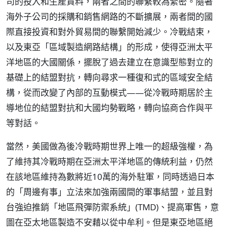
司的投入和生產資料，兩者之間的聯繫較為緊密。隨著
海外子公司的採購和銷售網路的不斷擴展，兩者間的國
際直接投資和對外貿易間的聯繫開始減少。冷戰結束，
以及東亞「區域製造網路結構」的形成，使得亞洲太平
洋地區的大國關係，擺脫了過去建立在意識型態對立的
基礎上的結盟對抗，轉向尋求一種復和式的區域安全結
構，從而改變了內部的互動模式——從冷戰時期居於主
導地位的結盟對抗和大國均勢戰略，轉向協商合作與平
等對話。
當然，美國做為後冷戰時期世界上唯一的超級強權，為
了維持其冷戰時期在亞洲太平洋地區的傳統利益，仍然
在該地區維持為數將近10萬的海外駐軍，同時透過日本
的「周邊有事」立法來加強兩國間的軍事結盟，並且對
台強迫推銷「地區飛彈防禦系統」(TMD)、提高軍售，意
圖在亞太地區製造不安藉以從中牟利。但是東亞地區絕