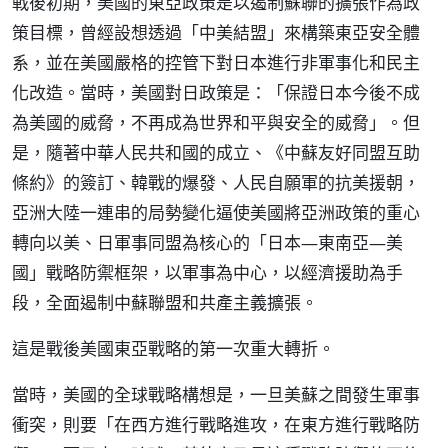
戰後初期，美國的東亞政策是以遏制蘇聯的擴張作為政
策目標，曾經設想透過「中美結盟」來構築東亞安全體
系，並在美國嚴格的控管下對日本進行非軍事化和民主
化改造。當時，美國對日政策是：「保證日本今後不成
為美國的威脅，不再成為世界和平與安全的威脅」。但
是，隨著中華人民共和國的成立、《中蘇友好同盟互助
條約》的簽訂、韓戰的爆發、人民自願軍的抗美援朝，
亞洲大陸一連串的局勢變化逼使美國將亞洲政策的重心
轉向以美、日軍事同盟為核心的「日本—東南亞—美
國」戰略防禦框架，以軍事為中心，以經濟援助為手
段，全面遏制中蘇聯盟和共產主義擴張。
這是戰後美國東亞戰略的第一次重大轉折。
當時，美國的全球戰略構想是，一旦美蘇之間發生軍事
衝突，則要「在西方進行戰略進攻，在東方進行戰略防