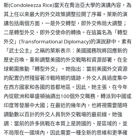
斯(Condoleezza Rice)當天在喬治亞大學的演講內容，為
其上任以來最大的外交政策調整拉開了序幕。萊斯的演
講包括兩個方面，一是外交轉型，即外交佈局大調整；
二是轉型外交，即外交使命的轉換。在這篇名為「轉型
外交」(Transformational Diplomacy)的演說辭中，素有
「武士公主」之稱的萊斯表示：美國國務院將回應新的
歷史召喚，重新調整美國的外交戰略和資源部署，在全
球範圍推動「轉型外交」。她指出：當前美國外交資源
的配置仍然殘留著冷戰時期的遺跡，外交人員過度集中
在西方國家和各國的首都地區。因此，她主張，在今年
內從歐洲和華盛頓抽調出100個外交職務，轉派到中國或
印度等發展中大國；在最近的幾年內，也將視需要隨時
調動數以百計的外交人員到外交戰場的最前線。她強
調：當前的許多挑戰在本質上是跨國的、是區域的，並
不局限在一國境內，因此需要一種全新的思維和更準確