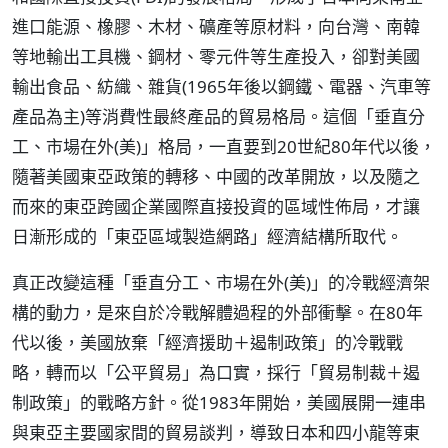
進口能源、橡膠、木材、礦產等原材料，向台灣、南韓
等地輸出工具機、鋼材、零元件等生產投入，卻對美國
輸出食品、紡織、雜貨(1965年後以鋼鐵、電器、汽車等
產品為主)等消費性最終產品的貿易格局。這個「垂直分
工、市場在外(美)」格局，一直要到20世紀80年代以後，
隨著美國東亞政策的轉移、中國的改革開放，以及隨之
而來的東亞跨國企業國際直接投資的區域性佈局，才讓
日漸形成的「東亞區域製造網路」經濟結構所取代。
真正改變這種「垂直分工、市場在外(美)」的冷戰經濟架
構的動力，是來自於冷戰解體過程的外部衝擊。在80年
代以後，美國放棄「經濟援助＋遏制政策」的冷戰戰
略，轉而以「公平貿易」為口實，採行「貿易制裁＋遏
制政策」的戰略方針。從1983年開始，美國展開一連串
與東亞主要國家間的貿易談判，導致日本和四小龍等東