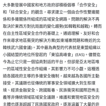
大多數發展中國家和地方政府卻積極倡導「合作安全」
和「綜合安全」的觀念，尋求建立一個由合作性雙邊關
係和多邊關係所組成的區域安全網路。問題的解決不再
取決於東西方對抗局面的變化趨勢(如韓戰和越戰)，轉而
在自主性區域安全合作的基礎上，通過理解、友好和合
作來尋求地區衝突的解決方案(如柬埔寨問題和晚近的北
韓核武六國會議)。其中最為典型的代表就是東盟組織以
小國結盟的地位所發起的「東協高峰會」(EAS)。儘管迄
今為止它只是一個協商對話的平台，但卻是亞太地區唯
一的區域性安全合作組織，其影響力不可小覷。這種透
過各國政府主導的多邊安全機制，越來越為各國所主動
接受，其議題也從傳統的軍事安全領域擴大到生態環
境、經濟金融安全、跨國販毒、民族衝突和國際恐怖主
義等非傳統領域區域安全議題，維護和實現地區安全的
主體也逐漸超越了民族國家政府，逐漸涵蓋了大量的非