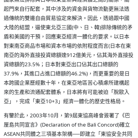
起門來自行配套，其中涉及的資金與貨物流動更無法透
過傳統的雙邊自由貿易協定來解決。因此，透過跟中國
大陸的結盟，逼使東北亞三國(中、日、韓)排除傳統的矛
盾和美國的干預，回應東亞經濟一體化的要求。以日本
對東南亞商品市場和資本市場的依附程度而言(日本在東
南亞的海外直接投資總額達912億美元，佔其海外直接投
資總額的23.5%；日本對東亞出口佔其出口總額的
37.9%，其進口占進口總額的46.2%)，而更重要的是日
本跨國企業歷經數十年，在東亞地區苦心積慮所建構起
來的生產和流通配套體系，日本將有可能被迫「脫歐入
亞」，完成「東亞10+3」經濟一體化的歷史性格局。
有鑒於此，2003年10月，第9屆東協高峰會簽署了《巴
厘島共同宣言》(Declaration of the Bali Concord)確立
ASEAN共同體之三項基本架構──即建立「東協安全共同