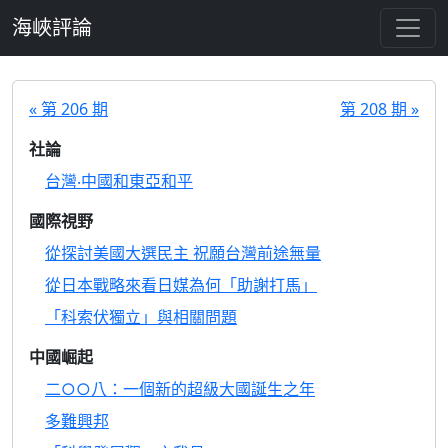
跳至主要內容
海峽評論
« 第 206 期
第 208 期 »
社論
台灣‧中國和東亞和平
國際視野
從探討美國大選民主 祝願台灣前途無量
從日本戰略來看日媒為何「助謝打馬」
「科索伏獨立」與相關問題
中國崛起
二○○八：一個新的超級大國誕生之年
多難興邦