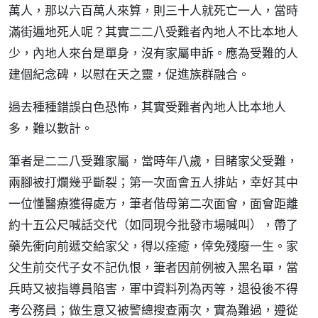
萬人，那以六百萬人來算，則三十人就死亡一人，當時
滿街遍地死人呢？其實二二八受難者內地人不比本地人
少，內地人來台是單身，沒有家屬申訴。應為受難的人
建個紀念碑，以慰在天之靈，促進族群融合。
過去種種錯誤白色恐怖，其實受難者內地人比本地人
多，難以數計。
筆者是二二八受難家屬，當時年八歲，目睹家父受難，
兩腳被打爛幾乎斷裂；第一次面會五人排站，幸好其中
一位懂醫療獲得處方，筆者偕母第二次面會，面會距離
約十五公尺喊話交代（如同現今批發市場喊叫），帶了
藥先衝向前遞交給家父，得以痊癒，倖免殘廢一生。家
父生前交代子女不記仇恨，筆者因前例被入黑名單，當
兵時又被指導員陷害，軍中資料列為丙等，退役後不得
考公務員；做生意又被警總搜查兩次，實為難過，遵從