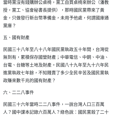
當時黨沒有錢購辦公桌椅，黨工自買桌椅來辦公（潘教
授，黨工、協會秘書長提供），那時國民黨帶來了黃
金，只做發行新台幣準備金，未用予他處，何謂國庫通
黨庫？
五、國有財產
民國三十八年至八十八年國民黨執政五十年間，台灣從
無到有，累積保存國營財產；中華電信、中鋼、中油、
台電、台糖等土地及財產。民國八十九年至九十六年民
進黨執政七年餘，不知賤賣了多少全民辛苦及國民黨執
政賺來數千兆的國有財產？
六、二二八事件
民國三十六年當時二二八事件，一說台灣人口三百萬
人？國中課本記錄六百萬人？綠色說：國民黨殺了二十