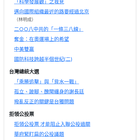
「科學發展觀」之我見
邁向國際組織最近的路要經過北京
（林明成）
二○○八中共的「一條三八線」
奪金：在奧運場上的希望
中美雙贏
國防科技跨越半個世紀(二)
台灣總統大選
「乘勝追擊」與「背水一戰」
孤立、跛腳、醜聞纏身的謝長廷
撥亂反正的關鍵是台獨問題
拒領公投票
拒領公投票 才能阻止入聯公投過關
華府緊盯扁的公投議題