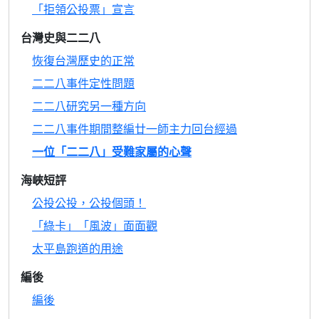
「拒領公投票」宣言
台灣史與二二八
恢復台灣歷史的正常
二二八事件定性問題
二二八研究另一種方向
二二八事件期間整編廿一師主力回台經過
一位「二二八」受難家屬的心聲
海峽短評
公投公投，公投個頭！
「綠卡」「風波」面面觀
太平島跑道的用途
編後
編後