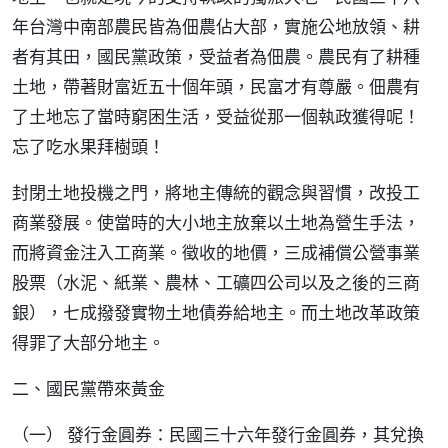
年台灣中南部農民皆為佃農佔大部，實施公地放領、耕
者有其田，國民黨政策，受益者為佃農。農民有了耕種
土地，帶著財富近五十個年頭，民富才有尊嚴。佃農有
了土地忘了當時窮困生活，受益從那一個執政獲得呢！
忘了吃水果拜樹頭！
封閉土地投機之門，將地主傳統的觀念與習慣，改投工
商業發展。使當時的大小地主放棄以土地為營生手法，
而將資金注入工商業。徵收的地價，三成補償公營事業
股票（水泥、紙業、農林、工礦四公司以及之後的三商
銀），七成撥發實物土地債券給地主。而土地改革政策
得罪了大部分地主。
二、國民黨帶來黃金
（一） 發行金圓券：民國三十六年發行金圓券，其兌換