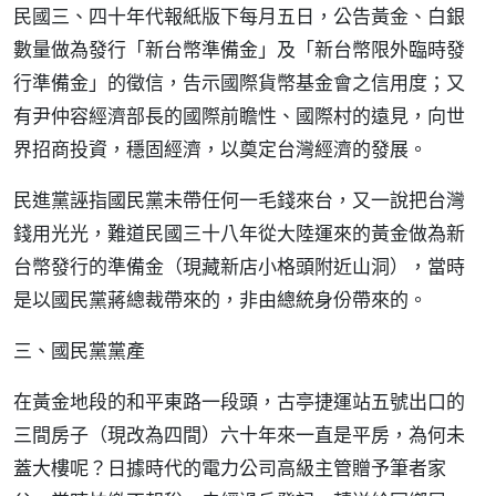
民國三、四十年代報紙版下每月五日，公告黃金、白銀
數量做為發行「新台幣準備金」及「新台幣限外臨時發
行準備金」的徵信，告示國際貨幣基金會之信用度；又
有尹仲容經濟部長的國際前瞻性、國際村的遠見，向世
界招商投資，穩固經濟，以奠定台灣經濟的發展。
民進黨誣指國民黨未帶任何一毛錢來台，又一說把台灣
錢用光光，難道民國三十八年從大陸運來的黃金做為新
台幣發行的準備金（現藏新店小格頭附近山洞），當時
是以國民黨蔣總裁帶來的，非由總統身份帶來的。
三、國民黨黨產
在黃金地段的和平東路一段頭，古亭捷運站五號出口的
三間房子（現改為四間）六十年來一直是平房，為何未
蓋大樓呢？日據時代的電力公司高級主管贈予筆者家