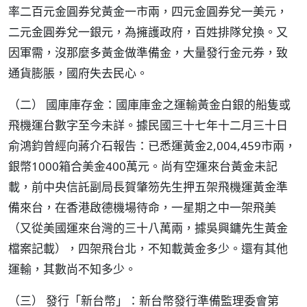
率二百元金圓券兌黃金一市兩，四元金圓券兌一美元，
二元金圓券兌一銀元，為擁護政府，百姓排隊兌換。又
因軍需，沒那麼多黃金做準備金，大量發行金元券，致
通貨膨脹，國府失去民心。
（二） 國庫庫存金：國庫庫金之運輸黃金白銀的船隻或
飛機運台數字至今未詳。據民國三十七年十二月三十日
俞鴻鈞曾經向蔣介石報告：已悉運黃金2,004,459市兩，
銀幣1000箱合美金400萬元。尚有空運來台黃金未記
載，前中央信託副局長賀肇笏先生押五架飛機運黃金準
備來台，在香港啟德機場待命，一星期之中一架飛美
（又從美國運來台灣的三十八萬兩，據吳興鏞先生黃金
檔案記載），四架飛台北，不知載黃金多少。還有其他
運輸，其數尚不知多少。
（三） 發行「新台幣」：新台幣發行準備監理委會第