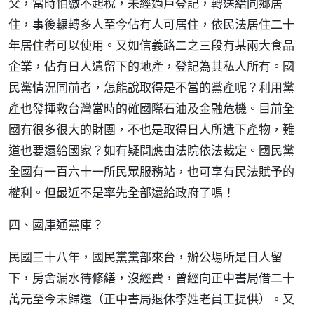
父，當時怕繳不起稅，未經過戶登記，轉送給同鄉居
住，事後輾轉多人至今佔有人可居住，依民法居住二十
年居住者可以使用。又如信義路二之三段有某兩大食品
企業，佔有日人遺留下的地產，登記為其私人所有。國
民黨情況同前者，怎能說取得是不當的黨產呢？利用黨
產也發揮救台灣當時的確國際石油及金融危機。目前全
國有很多很大的財團，不也是取得日人所遺下產物，難
道也要還給國家？如有疑問應由法院依法裁定。國民黨
全國有一百六十一所民眾服務站，也可享有民法賦予的
權利。但最近不是率先全部還給政府了嗎！
四、國庫通黨庫？
民國三十八年，國民黨黨部來台，辦公場所是日人留
下，房舍漏水待修繕，沒經費，曾經向正中書局借二十
萬元至今未歸還（正中書局退休李姓老員工提供）。又