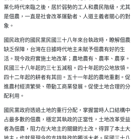
業化時代來臨之後，居於弱勢的工人和農民階級，尤其
是佃農，一直是社會改革運動者、人道主義者關心的對
象。
國民政府的國民黨民國三十八年來台執政時，瞭解佃農
缺乏保障，台灣在日據時代地主未賦予佃農有好的生
活。現今政府實施土地改革；農地農有、農率、農享。
民國三十八年起的三七五減租。四十年起的公地放領。
四十二年起的耕者有其田。五十一年起的農地重劃。促
進農村經濟繁榮、帶動工商業發展。促使土地合理的分
配利用。
國民黨政府透過土地的重行分配，掌握當時人口結構中
占最多數的佃農，穩定其執政的正當性，土地改革受益
者為佃農，阻力在大地主的關鍵的土改。得罪了本土大
地主，也就是現今的支持執政的獨派大老。民國三十八