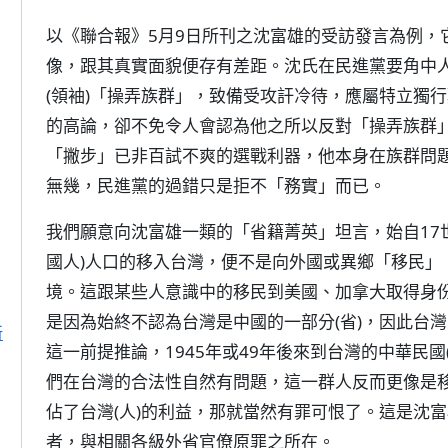
以《聯合報》5月9日所刊之沈富雄的受訪發言為例，
像，跟其真實面貌便存有差距。沈氏在民進黨要角中
(領袖)「操弄族群」，致備受攻訐冷待，應屬特立獨
的高論，卻不免令人會認為他之所以反對「操弄族群
「撇步」已非百試不爽的選戰利器，他本身在族群問
無幾，民進黨的過錯只是拒不「務實」而已。
我們願意向沈富雄一類的「省籍菁英」坦言，始自17
國人)人口的移入台灣，便不是向外國或異鄉「移民」
境。這跟某些人意識中的移民到美國、加拿大取得身
是因為始終不認為台灣是中國的一部分(省)，因此台灣
新
這一前提推論，1945年或49年後來到台灣的中華民國
們在台灣的合法性自然有問題，這一群人反而更像是
佔了台灣(人)的利益，那就當然有罪可恨了。這是沈富雄
者，與相關各級外省官僚原罪之所在。