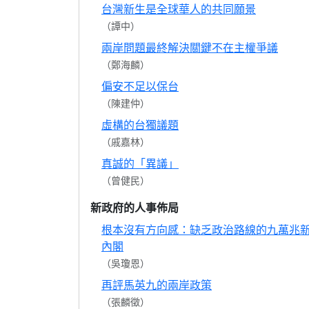
台灣新生是全球華人的共同願景
（譚中）
兩岸問題最終解決關鍵不在主權爭議
（鄭海麟）
偏安不足以保台
（陳建仲）
虛構的台獨議題
（戚嘉林）
真誠的「異議」
（曾健民）
新政府的人事佈局
根本沒有方向感：缺乏政治路線的九萬兆
內閣
（吳瓊恩）
再評馬英九的兩岸政策
（張麟徵）