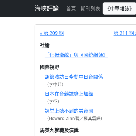
跳至主要內容
海峽評論
首頁
期刊列表
《中華雜誌》
« 第 209 期
第 211 期 
社論
「化獨漸統」與《國統綱領》
國際視野
胡錦濤訪日牽動中日台關係
（李中邦）
日本在台雜誌綠上加綠
（李征）
課堂上聽不到的美帝國
（Howard Zinn著／羅其雲譯）
馬英九就職及演說