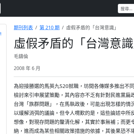
期刊列表
第 210 期
虛假矛盾的「台灣意識」
»
虛假矛盾的「台灣意識
毛鑄倫
2008 年 6 月
為迎接勝選的馬英九520就職，坊間各傳媒多推出不
檢討來引申展望策勵，其內容亦不乏有針對民進黨扁
台灣「族群問題」，在馬執政後，可能出現怎樣的情
以緩解消弭的議論。但令人喟歎的是，這些論述中所
想像，對現存問題的釐清化解，其實於事無補；而更
納，進而成為某些相關政策措施的依據，其後果恐不