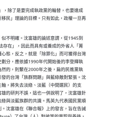
展」，除了是要完成執政黨的輪替，也要達成
新移民」理論的目標。只有如此，政權一旦再
似不明確。沈富雄的論述意謂，從1945到
非法存在」，因此而具有或養成的外省人「菁
種心態，反之，就是「除罪化」而可獲得台灣
劃分，應依據1990年代開始後的李登輝執
然的，則繫在2000年之後，扁的民進黨執
引發的台灣「族群問題」與藍綠敵對緊張。沈
主軸，將失去淡綠、淡藍（中間選民）的支
富雄的研判不誤，這也一併說明了，沈富雄針
淡綠與淡藍族群的共識。馬英九代表國民黨順
利。沈富雄在《聯合報》上的發言，旨在告誡
buse）了台灣（人）對彼等的寬恕與善待，