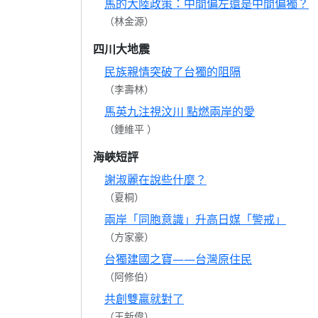
馬的大陸政策：中間偏左還是中間偏獨？
（林金源）
四川大地震
民族親情突破了台獨的阻隔
（李壽林）
馬英九注視汶川 點燃兩岸的愛
（鍾維平 ）
海峽短評
謝淑麗在說些什麼？
（夏桐）
兩岸「同胞意識」升高日媒「警戒」
（方家豪）
台獨建國之寶——台灣原住民
（阿修伯）
共創雙贏就對了
（王新偉）