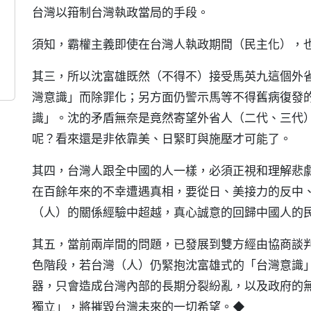
台灣以箝制台灣執政當局的手段。
須知，霸權主義即使在台灣人執政期間（民主化），
其三，所以沈富雄既然（不得不）接受馬英九這個外
灣意識」而除罪化；另方面仍警示馬等不得舊病復發
識」。沈的矛盾無奈是竟然寄望外省人（二代、三代
呢？看來還是非依靠美、日緊盯與施壓才可能了。
其四，台灣人跟全中國的人一樣，必須正視和理解悲
在百餘年來的不幸遭遇真相，要從日、美接力的反中
（人）的關係經驗中超越，真心誠意的回歸中國人的
其五，當前兩岸間的問題，已發展到雙方經由協商談
色階段，若台灣（人）仍緊抱沈富雄式的「台灣意識
器，只會造成台灣內部的長期分裂紛亂，以及政府的
獨立」，將摧毀台灣未來的一切希望。◆