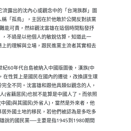
它流露出的沈內心或觀念中的「台灣族群」圖
人稱「孤鳥」，主因在於他敢於公開反對該黨
行難能可貴，然綜觀沈富雄在這個時間點發抒
」，不過是以他個人的敏銳估算，知道此一
題上的理解與立場，跟民進黨主流者其實相去
世紀60年代台島被納入中國版圖後，漢族(中
，在性質上是國民在國內的遷徙，改換謀生環
份完全不同。沈富雄和跟他具類似觀念的人，
人(省籍居民)也就不能算是中國人了。而依照
(中國)與其國民(外省人)，當然是外來者，他
移居外國土地的移民，若他們被認為是多吃多
說的國民黨──主要是指1945到1980期間