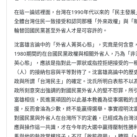
在這一論述裡面，台灣在1990年代以來的「民主發
全體台灣住民一致接受和認同那種「外來政權」與「
輪替回國民黨甚至外省人才是可容許的。
沈富雄言論中的「外省人菁英心態」，究竟是何含意，
1980期間的在台國民黨政權與相關外省人，乃為「
英心態」，應該是指對此一罪狀或指控拒絕接受的一
（人）的接納包容與平等對待了。沈富雄高論中的歷史
政與所謂「台灣民主」的確定。沈氏所明白表態不以為
政所刻意突出強調的對國民黨外省人的堅不恕罪，所
富雄相信，民進黨頑固的以此基本教義為從事選戰的
援，反而會淪為少數，終不能贏得選舉。事實證明沈
對國民黨與外省人在台灣所下的定義，已經成為台灣
應與操作這一共識，才在今年的大選中贏得壓制性勝
馬與他的執政當權班子，不可「故態復萌」，糟蹋（a