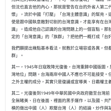
但沈也直言他的內心，那就是警告在台的外省人第二
懷」，流於中國「打壓」「台灣主體意識」的幫兇，
使是跟中國執意敵對切割的台灣意識，才能享有在台
識」，造成他自己認識的台灣問題上的一個盲點，那
定的「台灣意識」的「族群」？把他們一概打成「台
我們願提出幾點基本看法，就教於立場容或各異，但
群」。
其一，1945年日寇敗降光復後，台灣重歸中國版圖
灣地位」問題，台海兩岸中國人不應也不可能接受。
之外主權的成分，其實只是復誦或宣導美、日霸權主
其二，光復後到1949年中華民國中央政府撤至台灣
全無睹美、日在後面、裡面的黑手運作，以及國、共
橫的做出中國（人）欺壓台灣（人）的結論，炒作與