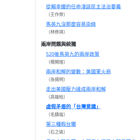
從賴幸媛的任命淺談民主法治要義
（王作榮）
馬英九沒那麼容易染綠
（林修祺）
兩岸問題與統獨
520後馬英九的兩岸政策
（楊開煌）
兩岸和解的變數：美國軍火商
（孫揚明）
走出美國壓力達成兩岸和解
（高雄柏）
虛假矛盾的「台灣意識」
（毛鑄倫）
第三種假台獨
（石之瑜）