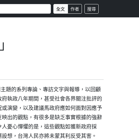
全文
作者
搜尋
」
同主題的系列專論、專訪文字與報導，以回顧
政府執政八年期間，甚受社會各界關注批評的
況或演變，以及建議馬政府應如何面對因應予
反映出的觀點，有很多是缺乏事實根據的強辭
令人憂心憚懼的是，這些觀點如獲新政府採
堪設想，台灣人民亦將未蒙其利反受其害。