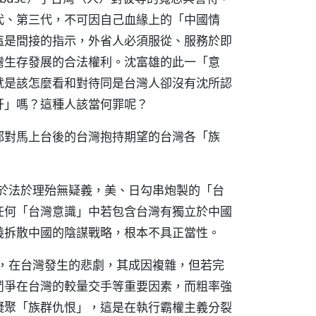
代、第三代，不可因自己血緣上的「中國情
這是間接的指示，外省人必須服從、服務於即
灣生存發展的合法權利。沈富雄的此一「意
就是該怎麼看和對待同是台灣人卻沒有沈所認
奸」嗎？這種人該當何罪呢？
都對馬上台後的台灣抱持期望的台灣各「族
，於法於理殆無疑義，美、日勾串炮製的「台
任何「台灣意識」中若包含台灣有獨立於中國
義拆散中國的陰謀戰略，根本不具正當性。
前，在台灣發生的悲劇，其成因複雜，但若完
鬥爭在台灣的較量交手等重要因素，而粗率強
凝聚「族群仇恨」，這是在執行霸權主義分裂