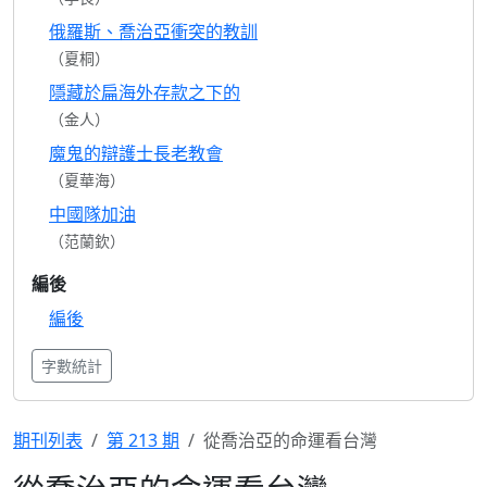
俄羅斯、喬治亞衝突的教訓
（夏桐）
隱藏於扁海外存款之下的
（金人）
魔鬼的辯護士長老教會
（夏華海）
中國隊加油
（范蘭欽）
編後
編後
字數統計
期刊列表
第 213 期
從喬治亞的命運看台灣