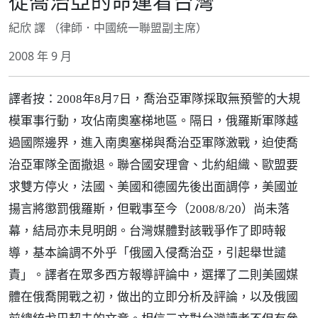
從喬治亞的命運看台灣
紀欣 譯 （律師．中國統一聯盟副主席）
2008 年 9 月
譯者按：2008年8月7日，喬治亞軍隊採取無預警的大規
模軍事行動，攻佔南奧塞梯地區。隔日，俄羅斯軍隊越
過國際邊界，進入南奧塞梯與喬治亞軍隊激戰，迫使喬
治亞軍隊全面撤退。聯合國安理會、北約組織、歐盟要
求雙方停火，法國、美國和德國先後出面調停，美國並
揚言將懲罰俄羅斯，但戰事至今（2008/8/20）尚未落
幕，結局亦未見明朗。台灣媒體對該戰爭作了即時報
導，基本論調不外乎「俄國入侵喬治亞，引起舉世譴
責」。譯者在眾多西方報導評論中，選擇了二則美國媒
體在俄喬開戰之初，做出的立即分析及評論，以及俄國