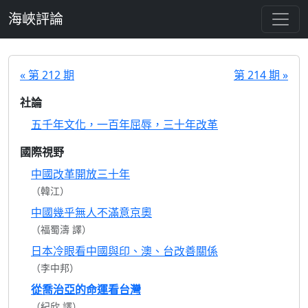
跳至主要內容
海峽評論
« 第 212 期
第 214 期 »
社論
五千年文化，一百年屈辱，三十年改革
國際視野
中國改革開放三十年
（韓江）
中國幾乎無人不滿意京奧
（福蜀濤 譯）
日本冷眼看中國與印、澳、台改善關係
（李中邦）
從喬治亞的命運看台灣
（紀欣 譯）