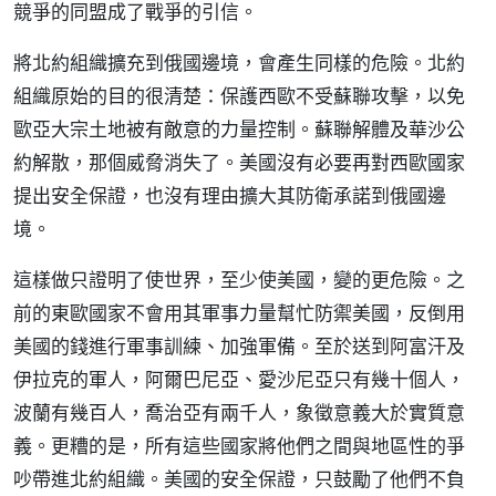
競爭的同盟成了戰爭的引信。
將北約組織擴充到俄國邊境，會產生同樣的危險。北約
組織原始的目的很清楚：保護西歐不受蘇聯攻擊，以免
歐亞大宗土地被有敵意的力量控制。蘇聯解體及華沙公
約解散，那個威脅消失了。美國沒有必要再對西歐國家
提出安全保證，也沒有理由擴大其防衛承諾到俄國邊
境。
這樣做只證明了使世界，至少使美國，變的更危險。之
前的東歐國家不會用其軍事力量幫忙防禦美國，反倒用
美國的錢進行軍事訓練、加強軍備。至於送到阿富汗及
伊拉克的軍人，阿爾巴尼亞、愛沙尼亞只有幾十個人，
波蘭有幾百人，喬治亞有兩千人，象徵意義大於實質意
義。更糟的是，所有這些國家將他們之間與地區性的爭
吵帶進北約組織。美國的安全保證，只鼓勵了他們不負