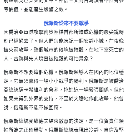
前總統戈巴契夫的文章。相信三文對台灣讀者不但有參
考價值，並能產生殷鑒之效。
俄羅斯從來不要戰爭
因喬治亞軍隊攻擊南奧塞梯首都所造成危機的最尖銳時
刻已經過去了。但人們怎能忘記一個安靜小城，在夜晚
被火箭攻擊，整個城市的磚塊被摧毀，在地下室死亡的
人、古跡與先人墳墓被摧毀的可怕景象？
俄羅斯不想要這個危機。俄羅斯領導人在國內的地位穩
定，它無須贏得一場小小戰爭的勝利。俄羅斯是被喬治
亞總統薩卡希維利的魯莽，拖進這一場緊張關係。但他
如果未得到外界的支持，不至於大膽地作此攻擊。他曾
說，俄羅斯不能不做回應。
俄羅斯總統麥維德夫結束敵意的決定，是一位負責任領
袖所為之正確舉動。俄羅斯總統表現出冷靜、自信及堅