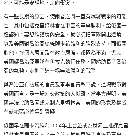
地，可能是安靜地，走向衝突。
有一些長期的原因，使兩者之間一直有爆發戰爭的可能
性。其中包括克里姆林宮在車臣的軍事勝利，給俄國一
種認知：要想維護境內安全，就必須把軍隊開出邊境，
以及美國對喬治亞總統薩卡希維利的強烈支持，而俄國
對他，在個人層面及在政治層面，都極為不滿。尤其，
美國讓喬治亞軍隊在伊拉克執行任務，顯然助長了喬治
亞的氣勢，走進了這一場無法勝利的戰爭。
與喬治亞有接觸的官員及軍事官員私下說，這場戰爭對
美國而言，是一場外交政策的大災難，當事實證明，美
國無法協助喬國或克制克里姆林宮，美國的形象及權威
在該地區必將遭到質疑。
俄國早在薩卡希維利2004年上台並成為世界上批評克里
姆林宮最嚴厲的人之一之前，就佈置好了官僚及軍事基