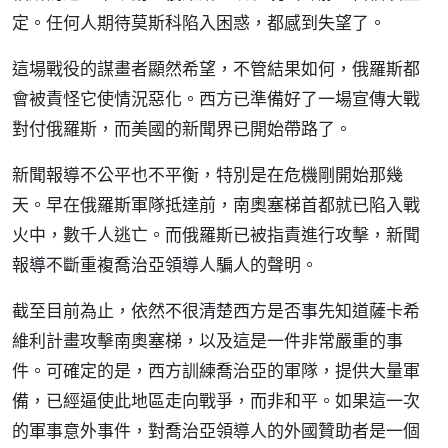
定。任何人期待莫斯科陷入困惑，都感到失望了。
這場戰役的謀畫者顯然希望，不管結果如何，俄羅斯都
會被責怪它使情況惡化。西方已準備好了一場宣傳大戰
對付俄羅斯，而美國的新聞界已開始帶路了。
新聞報導不公平也不平衡，特別是在危機剛開始那幾
天。早在俄羅斯軍隊抵達前，南奧塞梯首都就已陷入戰
火中，數千人逃亡。而俄羅斯已被指責進行攻擊，新聞
報導不斷重複喬治亞領導人騙人的聲明。
截至目前為止，依然不很清楚西方是否事先知道薩卡希
維利計畫攻擊南奧塞梯，以及這是一件非常嚴重的事
件。可確定的是，西方訓練喬治亞的軍隊，提供大量軍
備，已經逼使此地區走向戰爭，而非和平。如果這一次
的軍事意外事件，對喬治亞領導人的外國贊助者是一個