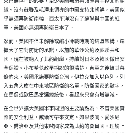
來已無存在的必要，至少美國無須再領導與主控北約組
織。沒有蘇聯及毛澤東領導的中國支持北朝鮮，美國似
乎無須再防衛南韓。西太平洋沒有了蘇聯與中國的紅
軍，美國亦無須再防衛日本了。
然而，美國不但未解除或縮小冷戰時期的結盟架構，還
擴大了它對防衛的承諾。以前的華沙公約及蘇聯共和
國，現在被納入了北約組織。持續對日本及韓國做出安
全保證。小布希執政早期說的很清楚，直至之後被其幕
僚約束，美國承諾要防衛台灣。伊拉克加入以色列，列
入五角大廈在中東地區防衛的名單。防衛國家的數字，
在馬侃或歐巴馬當選總統後，看起來只會有增無減。
在全世界擴大美國軍事同盟的主要論點為，不管美國實
際的安全利益，威懾可帶來安定。如果波蘭、愛沙尼
亞、喬治亞及其他東歐國家成為北約的會員國，理論上