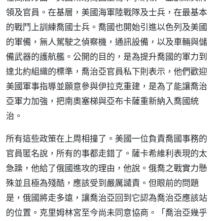
領及官員。在基層，美國海軍陸戰隊及士兵，在最基本
的戰鬥上訓練喬國士兵。喬國也開始引進以色列及美國
的軍備，無人駕駛之偵察機，通訊設備，以及車輛與儲
備武器的護航艦。公開的目的，是為提升喬國的軍力到
達北約組織的標準，喬治亞官員私下則表示，他們歡迎
美國軍事指導並願意參與伊拉克重建，是為了能讓喬治
亞軍力加強，把南奧塞梯與亞布卡薩重新納入喬國統
治。
所有這些政策在上周相撞了。美國一位負責喬國事務的
官員匿名說，所有的事都走錯了。薩卡希維利表現的太
急躁，他給了俄國進攻的理由，他說。俄喬之戰實力懸
殊並且極為殘酷，應該受到嚴厲譴責。但眼前的問題
是，俄國將走多遠，讓喬治亞回到它認為喬治亞應該站
的位置。克里姆林宮至今尚未同意協商。「喬治亞幾乎