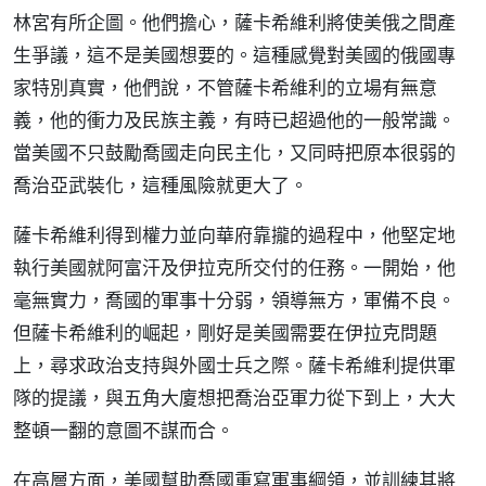
林宮有所企圖。他們擔心，薩卡希維利將使美俄之間產
生爭議，這不是美國想要的。這種感覺對美國的俄國專
家特別真實，他們說，不管薩卡希維利的立場有無意
義，他的衝力及民族主義，有時已超過他的一般常識。
當美國不只鼓勵喬國走向民主化，又同時把原本很弱的
喬治亞武裝化，這種風險就更大了。
薩卡希維利得到權力並向華府靠攏的過程中，他堅定地
執行美國就阿富汗及伊拉克所交付的任務。一開始，他
毫無實力，喬國的軍事十分弱，領導無方，軍備不良。
但薩卡希維利的崛起，剛好是美國需要在伊拉克問題
上，尋求政治支持與外國士兵之際。薩卡希維利提供軍
隊的提議，與五角大廈想把喬治亞軍力從下到上，大大
整頓一翻的意圖不謀而合。
在高層方面，美國幫助喬國重寫軍事綱領，並訓練其將