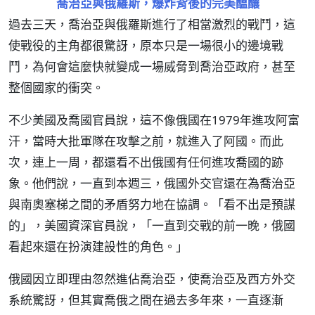
喬治亞與俄羅斯，爆炸背後的完美醞釀
過去三天，喬治亞與俄羅斯進行了相當激烈的戰鬥，這
使戰役的主角都很驚訝，原本只是一場很小的邊境戰
鬥，為何會這麼快就變成一場威脅到喬治亞政府，甚至
整個國家的衝突。
不少美國及喬國官員說，這不像俄國在1979年進攻阿富
汗，當時大批軍隊在攻擊之前，就進入了阿國。而此
次，連上一周，都還看不出俄國有任何進攻喬國的跡
象。他們說，一直到本週三，俄國外交官還在為喬治亞
與南奧塞梯之間的矛盾努力地在協調。「看不出是預謀
的」，美國資深官員說，「一直到交戰的前一晚，俄國
看起來還在扮演建設性的角色。」
俄國因立即理由忽然進佔喬治亞，使喬治亞及西方外交
系統驚訝，但其實喬俄之間在過去多年來，一直逐漸