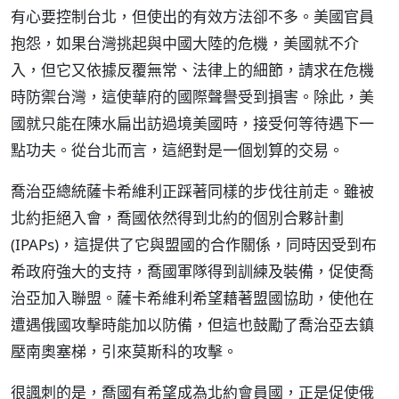
有心要控制台北，但使出的有效方法卻不多。美國官員
抱怨，如果台灣挑起與中國大陸的危機，美國就不介
入，但它又依據反覆無常、法律上的細節，請求在危機
時防禦台灣，這使華府的國際聲譽受到損害。除此，美
國就只能在陳水扁出訪過境美國時，接受何等待遇下一
點功夫。從台北而言，這絕對是一個划算的交易。
喬治亞總統薩卡希維利正踩著同樣的步伐往前走。雖被
北約拒絕入會，喬國依然得到北約的個別合夥計劃
(IPAPs)，這提供了它與盟國的合作關係，同時因受到布
希政府強大的支持，喬國軍隊得到訓練及裝備，促使喬
治亞加入聯盟。薩卡希維利希望藉著盟國協助，使他在
遭遇俄國攻擊時能加以防備，但這也鼓勵了喬治亞去鎮
壓南奧塞梯，引來莫斯科的攻擊。
很諷刺的是，喬國有希望成為北約會員國，正是促使俄