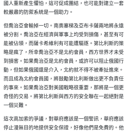
國人重新產生懼怕，這可促成團結，也可能對建立一套
較嚴肅的防禦系統是一個助力。
但喬治亞會輸掉一切。南奧塞梯及亞布卡薩兩地將永遠
被分割。喬治亞在經濟與軍事上均受到損傷，甚至有可
能被佔領，而薩卡希維利有可能遭驅逐。第比利斯的策
略是瘋了，所幸喬治亞不是北約會員，西方世界才未受
到損害。如果喬治亞是北約會員，或許可以阻止俄國行
動，但如果俄國還是介入，北約就不得不被牽扯進來。
而且成為北約會員國，將鼓勵第比利斯做出更不負責任
的事來。如果喬治亞對美國戰略很重要，那將是一個更
奇怪的交易。將第比利斯與西方的安全聯在一起絕對是
一個災難。
這次高加索的爭議，對華府應該是一個警訊，華府應該
停止漫無目的地提供安全保證，好像他們是免費的。他