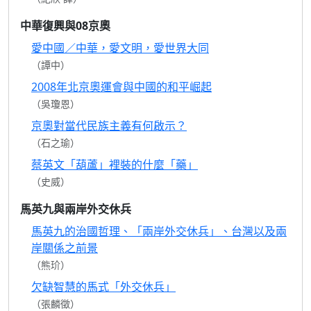
中華復興與08京奧
愛中國／中華，愛文明，愛世界大同
（譚中）
2008年北京奧運會與中國的和平崛起
（吳瓊恩）
京奧對當代民族主義有何啟示？
（石之瑜）
蔡英文「葫蘆」裡裝的什麼「藥」
（史威）
馬英九與兩岸外交休兵
馬英九的治國哲理、「兩岸外交休兵」、台灣以及兩
岸關係之前景
（熊玠）
欠缺智慧的馬式「外交休兵」
（張麟徵）