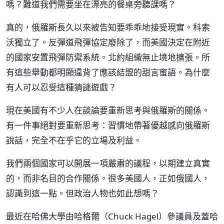
嗎？難道我們需要坐在漂亮的餐桌旁聽課嗎？
真的，俄羅斯長久以來被告知要乖乖地接受現實。科索
沃獨立了。反彈道飛彈協定廢除了，而美國決定在附近
的國家安置飛彈防禦系統。北約組織無止境地擴張。所
有這些舉動都明顯違背了應該結盟的甜言蜜語。為什麼
有人可以忍受這種猜謎遊戲？
現在美國有不少人在談論要重新思考與俄羅斯的關係。
有一件事絕對要重新思考：習慣地帶著優越感向俄羅斯
說話，完全不在乎它的立場及利益。
我們兩個國家可以開展一項嚴肅的議程，以期建立真實
的，而非名目的合作關係。很多美國人，正如俄國人，
認識到這一點。但政治人物也如此想嗎？
最近在哈佛大學由哈格爾（Chuck Hagel）參議員及蓋哈