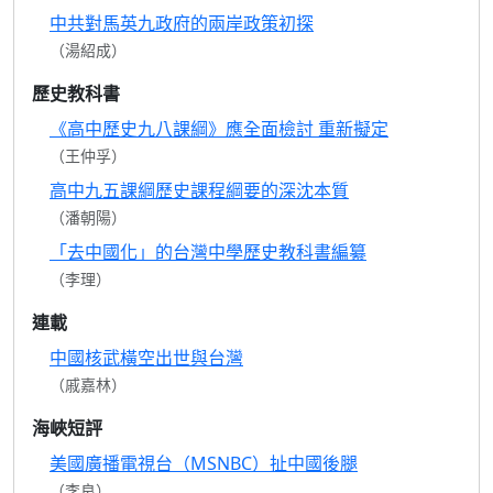
中共對馬英九政府的兩岸政策初探
（湯紹成）
歷史教科書
《高中歷史九八課綱》應全面檢討 重新擬定
（王仲孚）
高中九五課綱歷史課程綱要的深沈本質
（潘朝陽）
「去中國化」的台灣中學歷史教科書編纂
（李理）
連載
中國核武橫空出世與台灣
（戚嘉林）
海峽短評
美國廣播電視台（MSNBC）扯中國後腿
（李良）