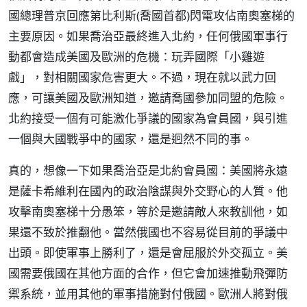
國總理普京回應第比利斯(喬國首都)閃電攻佔南奧塞梯的
主要原因。如果喬治亞最終進入北約，任何俄國軍事行
動都會造成美國及歐洲的危機：玩弄國際「小雞遊
戲」，對相關國家危害更大。不過，現在就以武力回
應，可讓美國及歐洲知道，邀請喬國參加同盟的危險。
北約接受一個有可能激化爭議的國家為會員國，與引進
一個與大國戰爭中的國家，還是迥然不同的事。
真的，想像一下如果喬治亞是北約會員國：美國將永遠
是薩卡希維利在國內的政治陰謀與外交野心的人質。他
攻擊南奧塞梯十分愚笨，等於是邀請敵人來教訓他，如
果還不致於推翻他。當然俄國也不容易從目前的爭議中
出頭。即使軍事上勝利了，還是會屈服於外交孤立。美
國需要俄國在其他方面的合作，但它會加速推動飛彈防
禦系統，並用其他的軍事措施對付俄國。歐洲人將對俄