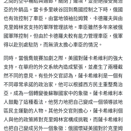
之間的空中補給與通郵，關閉了邊境，並拒絕接受喬治
亞的外銷品。當卡多里峽谷回到喬國控制之下時，俄國
也有效控制了車臣，由當地領袖拉姆贊．卡德羅夫與由
克里姆林宮支持的軍隊管理該地。車臣雖然多年來被俄
國軍隊控制，但由於卡德羅夫較有能力管理車臣，俄軍
得以赴別處駐防，而無須太擔心車臣的情況。
同時，當俄喬競賽加劇之際，美國對薩卡希維利的強大
支持，在華府的外交系統內造成緊張，並產生了兩種截
然不同的意見。有些外交官認為，薩卡希維利是一個有
不同尋常承諾的政治家，他可以根據西方民主重整喬治
亞，成為一個轉變後蘇聯國家中的象徵。薩卡希維利本
人鼓勵了這種看法，他努力地把自己變成一個領導該地
區民主運動的人物。其他外交官則擔心，薩卡希維利個
人與他的政策將對克里姆林宮構成挑戰，而薩卡希維利
也把自己變成另外一個象徵：俄國懷疑美國對於克里姆