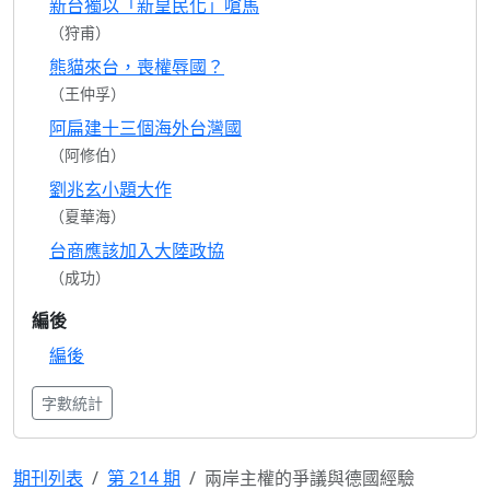
新台獨以「新皇民化」嗆馬
（狩甫）
熊貓來台，喪權辱國？
（王仲孚）
阿扁建十三個海外台灣國
（阿修伯）
劉兆玄小題大作
（夏華海）
台商應該加入大陸政協
（成功）
編後
編後
字數統計
期刊列表
第 214 期
兩岸主權的爭議與德國經驗