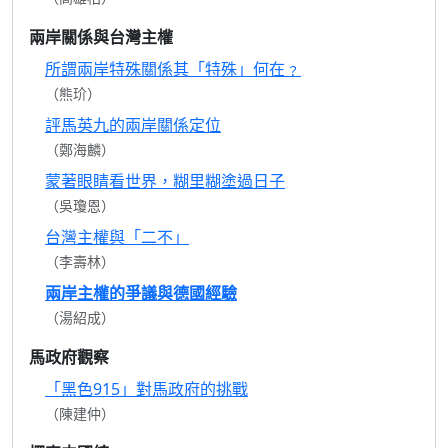
兩岸關係與台灣主權
所謂兩岸特殊關係其「特殊」何在﹖
（熊玠）
評馬英九的兩岸關係定位
（鄭海麟）
蒙著眼睛看世界，糊里糊塗過日子
（吳瓊恩）
台灣主權與「二不」
（李壽林）
兩岸主權的爭議與德國經驗
（湯紹成）
馬政府觀察
「黑色915」對馬政府的挑戰
（陳建仲）