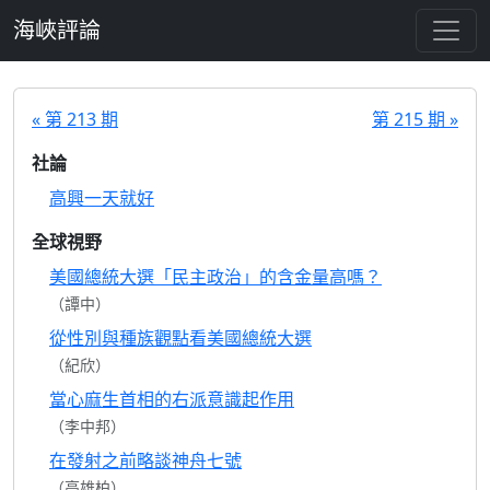
跳至主要內容
海峽評論
« 第 213 期
第 215 期 »
社論
高興一天就好
全球視野
美國總統大選「民主政治」的含金量高嗎？
（譚中）
從性別與種族觀點看美國總統大選
（紀欣）
當心麻生首相的右派意識起作用
（李中邦）
在發射之前略談神舟七號
（高雄柏）