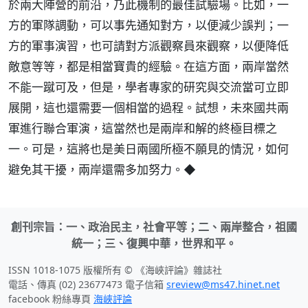
於兩大陣營的前沿，乃此機制的最佳試驗場。比如，一
方的軍隊調動，可以事先通知對方，以便減少誤判；一
方的軍事演習，也可請對方派觀察員來觀察，以便降低
敵意等等，都是相當寶貴的經驗。在這方面，兩岸當然
不能一蹴可及，但是，學者專家的研究與交流當可立即
展開，這也還需要一個相當的過程。試想，未來國共兩
軍進行聯合軍演，這當然也是兩岸和解的終極目標之
一。可是，這將也是美日兩國所極不願見的情況，如何
避免其干擾，兩岸還需多加努力。◆
創刊宗旨：一、政治民主，社會平等；二、兩岸整合，祖國
統一；三、復興中華，世界和平。
ISSN 1018-1075 版權所有 © 《海峽評論》雜誌社
電話、傳真 (02) 23677473 電子信箱
sreview@ms47.hinet.net
facebook 粉絲專頁
海峽評論