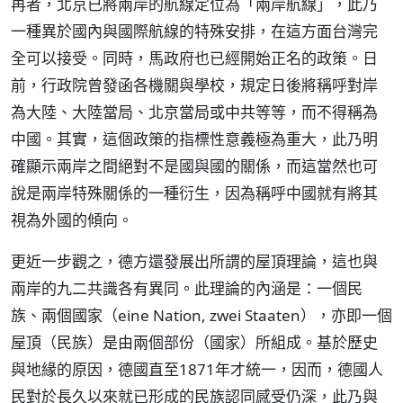
再者，北京已將兩岸的航線定位為「兩岸航線」，此乃
一種異於國內與國際航線的特殊安排，在這方面台灣完
全可以接受。同時，馬政府也已經開始正名的政策。日
前，行政院曾發函各機關與學校，規定日後將稱呼對岸
為大陸、大陸當局、北京當局或中共等等，而不得稱為
中國。其實，這個政策的指標性意義極為重大，此乃明
確顯示兩岸之間絕對不是國與國的關係，而這當然也可
說是兩岸特殊關係的一種衍生，因為稱呼中國就有將其
視為外國的傾向。
更近一步觀之，德方還發展出所謂的屋頂理論，這也與
兩岸的九二共識各有異同。此理論的內涵是：一個民
族、兩個國家（eine Nation, zwei Staaten），亦即一個
屋頂（民族）是由兩個部份（國家）所組成。基於歷史
與地緣的原因，德國直至1871年才統一，因而，德國人
民對於長久以來就已形成的民族認同感受仍深，此乃與