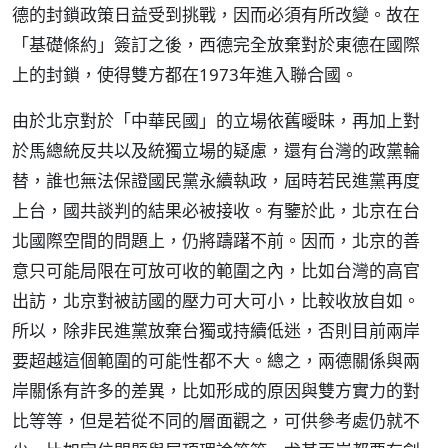
德的封鎖政策日益受到挑戰，因而必須有所改變。故在
「基礎條約」簽訂之後，西德完全放棄對於東德在國際
上的封鎖，使得雙方都在1973年進入聯合國。
由於北京對於「中華民國」的立場依舊曖昧，再加上對
於馬總統反共以及統獨立場的疑慮，還有台灣的政黨輪
替，誰也無法保證國民黨永續執政，屆時若民進黨再度
上台，國共談判的結果必被接收。有鑒於此，北京在台
北國際空間的問題上，仍將躊躇不前。因而，北京的善
意只可能局限在可放可收的範圍之內，比如台灣的高官
出訪，北京對被訪國的壓力可大可小，比較收放自如。
所以，除非民進黨放棄台獨或持續低迷，否則目前兩岸
要超越這個範圍的可能性都不大。總之，兩德關係與兩
岸關係有許多的差異，比如形成的原因與雙方實力的對
比等等，但是若從不同的層面觀之，可供參考處仍就不