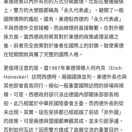
東德政策以內外有別的方式分開處理。比如在雙邊關係
上，雙方的大使館都稱為「永久代表處」，避開了一般
國際慣例的尷尬。還有，東德駐西德的「永久代表處」
不與西德外交部接觸，而由總理府直接聯繫。在對外關
係方面，當西德政府將其對於東德的政策處理妥適之
後，前者完全放棄對於後者在國際上的封鎖，致使東德
在短期間就具備了完整的國際人格。
更值得注意的是，當1987年東德領導人何內克（Erich
Honecker）訪問西德時，兩國國旗並列，東德外長也與
其他部會首長同行，極似一般重要國際訪問的排場與規
模。可是，西德政府卻只派出德國內部關係部部長相
迎，此乃相當於中華民國陸委會主委，而西德外長則從
未出現。其實，這些安排都已經超越了前述「非外國」
的政策，可是兩德與盟國都樂觀其成，並未引起爭議，
否則如何互訪？因而雙方達成了高層交流的重要目的，