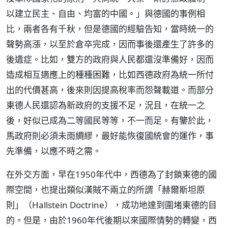
以建立民主、自由、均富的中國。」與德國的事例相
比，兩者各有千秋，但是德國的經驗告知，當時統一的
聲勢高漲，以至於倉卒完成，因而事後還產生了許多的
後遺症。比如，雙方的政府與人民都還沒準備好，因而
造成相互適應上的種種困難，比如西德政府為統一所付
出的代價甚高，後來則因提高稅率而怨聲載道。而部分
東德人民還認為新政府的支援不足，況且，在統一之
後，好似已成為二等國民等等，不一而足。有鑒於此，
馬政府則必須未雨綢繆，最好能恢復國統會的運作，事
先準備，以應不時之需。
在外交方面，早在1950年代中，西德為了封鎖東德的國
際空間，也提出類似漢賊不兩立的所謂「赫爾斯坦原
則」（Hallstein Doctrine），成功地達到圍堵東德的目
的。但是，由於1960年代後期以來國際情勢的轉變，西