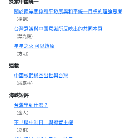
探索中國統一
關於兩岸關係和平發展與和平統一目標的理論思考
（楊劍）
台灣意識與中國意識所反映出的共同本質
（葉光毅）
星星之火 可以燎原
（方明）
連載
中國核武橫空出世與台灣
（戚嘉林）
海峽短評
台灣學到什麼？
（金人）
不「聯中制日」與擱置主權
（夏桐）