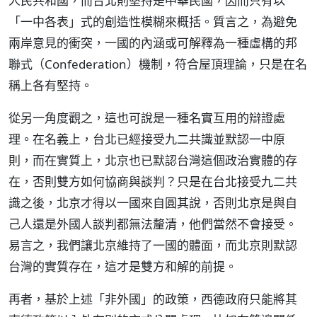
人民共和國，而台北則堅持是中華民國，因而只有以
「一中各表」式的創造性模糊來概括。質言之，為避免
兩岸意見的衝突，一國的內涵或可解釋為一種虛構的邦
聯式（Confederation）機制，符合屋頂理論，只是在名
稱上各有堅持。
從另一角度觀之，這也可說是一種名實互用的辯證處
理。在名義上，台北已經接受九二共識並默認一中原
則，而在實質上，北京也已默認台灣這個政治實體的存
在，否則雙方如何協商與談判？只是在台北接受九二共
識之後，北京才得以一國來自圓其說，否則北京是與自
己人還是外國人談判都無法釐清，他們當然不會接受。
易言之，我們讓北京維持了一國的體面，而北京則默認
台灣的實質存在，這才是雙方和解的前提。
再者，基於上述「非外國」的政策，西德政府只能將其