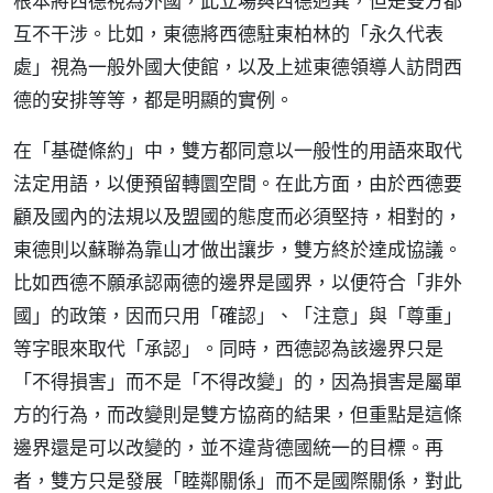
根本將西德視為外國，此立場與西德迥異，但是雙方都
互不干涉。比如，東德將西德駐東柏林的「永久代表
處」視為一般外國大使館，以及上述東德領導人訪問西
德的安排等等，都是明顯的實例。
在「基礎條約」中，雙方都同意以一般性的用語來取代
法定用語，以便預留轉圜空間。在此方面，由於西德要
顧及國內的法規以及盟國的態度而必須堅持，相對的，
東德則以蘇聯為靠山才做出讓步，雙方終於達成協議。
比如西德不願承認兩德的邊界是國界，以便符合「非外
國」的政策，因而只用「確認」、「注意」與「尊重」
等字眼來取代「承認」。同時，西德認為該邊界只是
「不得損害」而不是「不得改變」的，因為損害是屬單
方的行為，而改變則是雙方協商的結果，但重點是這條
邊界還是可以改變的，並不違背德國統一的目標。再
者，雙方只是發展「睦鄰關係」而不是國際關係，對此