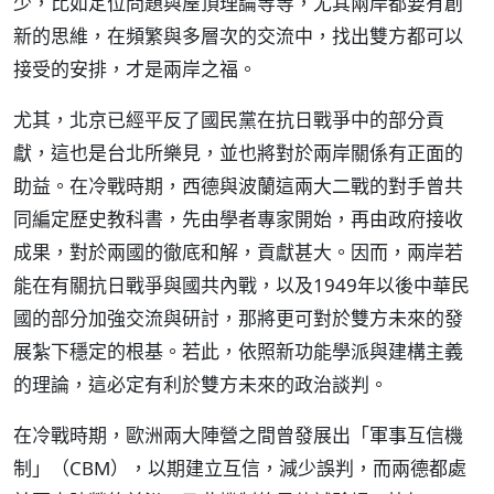
少，比如定位問題與屋頂理論等等，尤其兩岸都要有創
新的思維，在頻繁與多層次的交流中，找出雙方都可以
接受的安排，才是兩岸之福。
尤其，北京已經平反了國民黨在抗日戰爭中的部分貢
獻，這也是台北所樂見，並也將對於兩岸關係有正面的
助益。在冷戰時期，西德與波蘭這兩大二戰的對手曾共
同編定歷史教科書，先由學者專家開始，再由政府接收
成果，對於兩國的徹底和解，貢獻甚大。因而，兩岸若
能在有關抗日戰爭與國共內戰，以及1949年以後中華民
國的部分加強交流與研討，那將更可對於雙方未來的發
展紮下穩定的根基。若此，依照新功能學派與建構主義
的理論，這必定有利於雙方未來的政治談判。
在冷戰時期，歐洲兩大陣營之間曾發展出「軍事互信機
制」（CBM），以期建立互信，減少誤判，而兩德都處