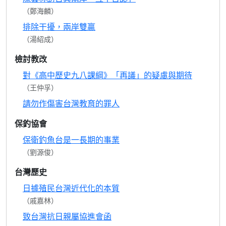
（鄭海麟）
排除干擾，兩岸雙贏
（湯紹成）
檢討教改
對《高中歷史九八課綱》「再議」的疑慮與期待
（王仲孚）
請勿作傷害台灣教育的罪人
保釣協會
保衛釣魚台是一長期的事業
（劉源俊）
台灣歷史
日據殖民台灣近代化的本質
（戚嘉林）
致台灣抗日親屬協進會函