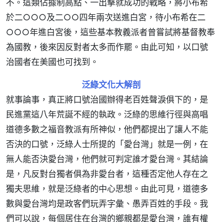
不。這類佔據制高點、一出擊就成功的戰略，將小布希
於二○○○及二○○四年兩次送進白宮，待小布希在二
○○○年進白宮後，這些基本教義派者曾嘗試將基督教奉
為國教，後來因反對者太多而作罷。由此可知，以口號
治國者在美國也可找到。
泛綠文化大解剖
就事論事，真正將口號治國辦得老百姓聲淚俱下的，是
民進黨這八年荒誕不經的執政。泛綠的思維行徑與高唱
道德多數之福音教派有所神似，他們都提出了讓人不能
否決的口號，泛綠人士所提的「愛台灣」就是一例，在
無人能否決愛台灣，他們就可判定誰才愛台灣。其結論
是，凡反對台獨者俱為非愛台者，這種否定他人存在之
獨夫思維，就是泛綠者的中心思想。由此可見，道德多
數與愛台灣均是政客們玩弄字彙、愚弄百姓的手段。我
們可以說，每個居住在台灣的鄉親都是愛台灣，誰有權