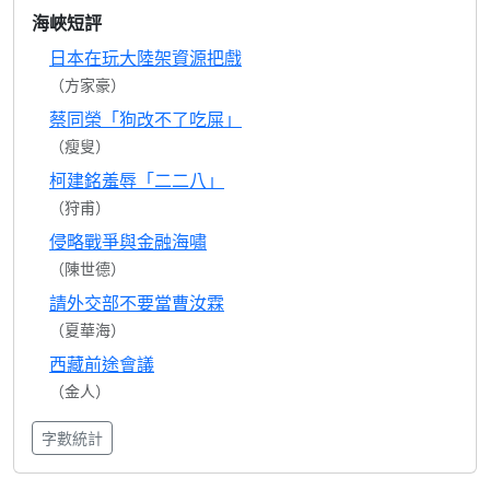
海峽短評
日本在玩大陸架資源把戲
（方家豪）
蔡同榮「狗改不了吃屎」
（瘦叟）
柯建銘羞辱「二二八」
（狩甫）
侵略戰爭與金融海嘯
（陳世德）
請外交部不要當曹汝霖
（夏華海）
西藏前途會議
（金人）
字數統計