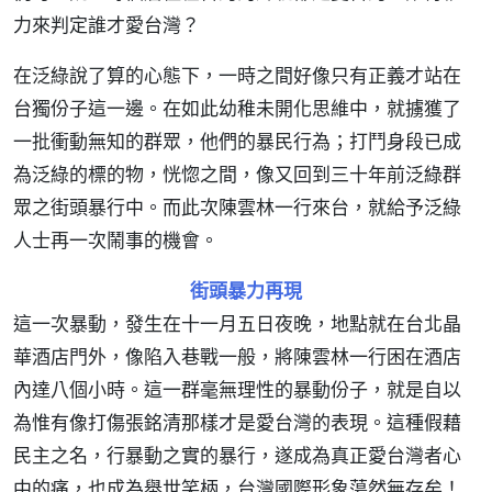
力來判定誰才愛台灣？
在泛綠說了算的心態下，一時之間好像只有正義才站在
台獨份子這一邊。在如此幼稚未開化思維中，就擄獲了
一批衝動無知的群眾，他們的暴民行為；打鬥身段已成
為泛綠的標的物，恍惚之間，像又回到三十年前泛綠群
眾之街頭暴行中。而此次陳雲林一行來台，就給予泛綠
人士再一次鬧事的機會。
街頭暴力再現
這一次暴動，發生在十一月五日夜晚，地點就在台北晶
華酒店門外，像陷入巷戰一般，將陳雲林一行困在酒店
內達八個小時。這一群毫無理性的暴動份子，就是自以
為惟有像打傷張銘清那樣才是愛台灣的表現。這種假藉
民主之名，行暴動之實的暴行，遂成為真正愛台灣者心
中的痛，也成為舉世笑柄，台灣國際形象蕩然無存矣！