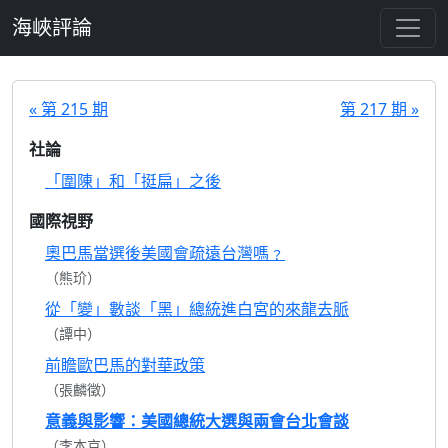
跳至主要內容
海峽評論
« 第 215 期
第 217 期 »
社論
「圍陳」和「挺扁」之後
國際視野
奧巴馬當選後美國會疏遠台灣嗎﹖
（熊玠）
從「變」數談「黑」總統進白宮的來龍去脈
（譚中）
前瞻歐巴馬的對華政策
（張麟徵）
意義與影響：美國總統大選與兩會台北會談
（李本京）