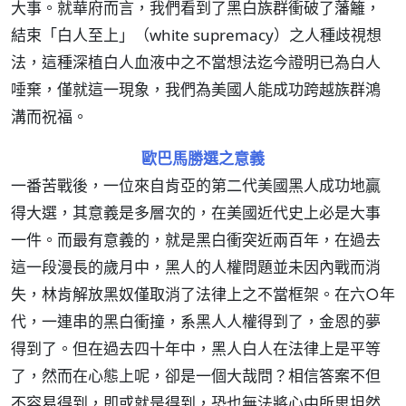
大事。就華府而言，我們看到了黑白族群衝破了藩籬，
結束「白人至上」（white supremacy）之人種歧視想
法，這種深植白人血液中之不當想法迄今證明已為白人
唾棄，僅就這一現象，我們為美國人能成功跨越族群鴻
溝而祝福。
歐巴馬勝選之意義
一番苦戰後，一位來自肯亞的第二代美國黑人成功地贏
得大選，其意義是多層次的，在美國近代史上必是大事
一件。而最有意義的，就是黑白衝突近兩百年，在過去
這一段漫長的歲月中，黑人的人權問題並未因內戰而消
失，林肯解放黑奴僅取消了法律上之不當框架。在六○年
代，一連串的黑白衝撞，系黑人人權得到了，金恩的夢
得到了。但在過去四十年中，黑人白人在法律上是平等
了，然而在心態上呢，卻是一個大哉問？相信答案不但
不容易得到，即或就是得到，恐也無法將心中所思坦然