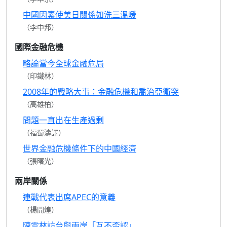
中國因素使美日關係如洗三溫暖
（李中邦）
國際金融危機
略論當今全球金融危局
（印鐵林）
2008年的戰略大事：金融危機和喬治亞衝突
（高雄柏）
問題一直出在生產過剩
（福蜀濤譯）
世界金融危機條件下的中國經濟
（張曙光）
兩岸關係
連戰代表出席APEC的意義
（楊開煌）
陳雲林訪台與兩岸「互不否認」