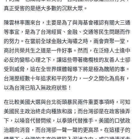
真正受害的是絕大多數的沉默大眾。
陳雲林率團來台，主要是為了與海基會確認有關大三通
等事宜，是為了台灣經貿、金融、交通等民生問題而作
的努力。在當前全球金融大海嘯之時，兩會齊聚一堂，
商討共榮共生之道是一件好事。然而，在泛綠人士逢中
必反的變態心理之下，讓這些帶著橄欖枝的友善人士卻
受到威脅，這在全世界媒體報導下將是極為醜陋的事。
台灣歷經數十年追求和平的努力，一夕之間化為烏有，
以為台灣已陷入無政府狀態！
在比較美國大選與台北街頭暴民兩件重要事項時，可知
美國民主政治終走向種族和諧；而台灣卻是在政客操弄
下，以噪音代替問候，以拳頭代替推手。美國的口號政
治趨向消音，而台灣卻一聲一聲的更高昂。在這樣子的