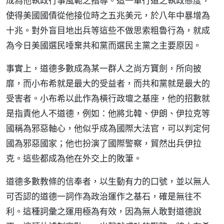
成為他執政行事風範之指導。這一單行道之執政態度，
使得美國國債從他接位時之五兆美元，於八年中暴增為
十兆。對外盲目地出兵等這些不做思索粗魯行為，就成
為今日美國選民唾棄共和黨而選民主黨之主要原因。
事實上，道德多數成為某一群人之尚方寶劍，所向披
靡，而小布希就是最大的受益者，而共和黨就是最大的
受害者。小布希以此作為橫行政壇之基座，他的招數就
是指責他人不道德，例如：他將北韓、伊朗、伊拉克等
國稱為邪惡軸心，他似乎成為國際大法官，可以判定何
國為邪惡國家；他也扮演了國際警察，貿然出兵伊拉
克。這些都成為他在外交上的敗筆。
道德多數教條的信奉者，以生動有力的口號，並以無人
可否認的道德一詞作為政治運作之基石，確是無往不
利。這種詞彙之運用極為有效，因為無人敢對道德說