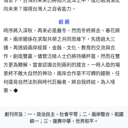
情景下，台灣的未來仍將陷入泥淖之中，或已過清溪走
向未來？端視台灣人之自省能力。
結 語
時序將入深秋，再來必是嚴冬，然而冬終將去，春花將
來。兩岸關係在求取共榮之共同思維下，先透過大三
通，再透過兩岸經貿、金融、文化、教育的交流與合
作，創造雙贏。儘管泛綠人士仍將持續杯葛，然而在雙
方更為瞭解，當會認識合則兩利的箴言。一時人造的場
景終不敵大自然的神功，兩岸合作是不可轉的趨勢，任
何違背自然法則與時代巨輪者，將自我終結，為人唾
棄。◆
創刊宗旨：一、政治民主，社會平等；二、兩岸整合，祖國
統一；三、復興中華，世界和平。