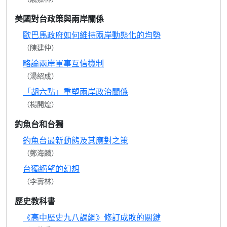
美國對台政策與兩岸關係
歐巴馬政府如何維持兩岸動態化的均勢
（陳建仲）
略論兩岸軍事互信機制
（湯紹成）
「胡六點」重塑兩岸政治關係
（楊開煌）
釣魚台和台獨
釣魚台最新動態及其應對之策
（鄭海麟）
台獨絕望的幻想
（李壽林）
歷史教科書
《高中歷史九八課綱》修訂成敗的關鍵