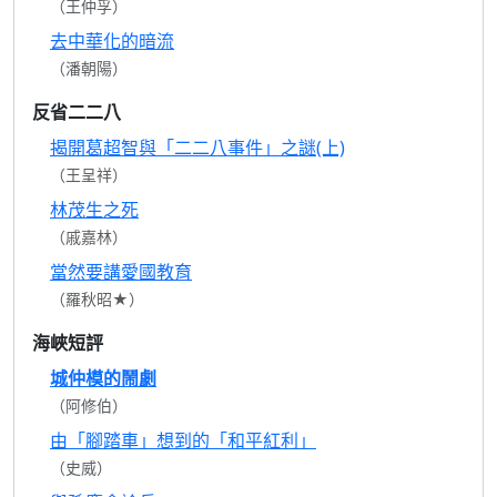
（王仲孚）
去中華化的暗流
（潘朝陽）
反省二二八
揭開葛超智與「二二八事件」之謎(上)
（王呈祥）
林茂生之死
（戚嘉林）
當然要講愛國教育
（羅秋昭★）
海峽短評
城仲模的鬧劇
（阿修伯）
由「腳踏車」想到的「和平紅利」
（史威）