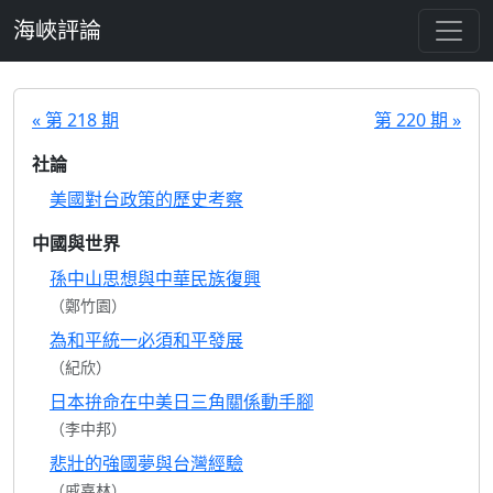
跳至主要內容
海峽評論
« 第 218 期
第 220 期 »
社論
美國對台政策的歷史考察
中國與世界
孫中山思想與中華民族復興
（鄭竹園）
為和平統一必須和平發展
（紀欣）
日本拚命在中美日三角關係動手腳
（李中邦）
悲壯的強國夢與台灣經驗
（戚嘉林）