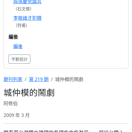
與孫慶余論兵
（石文傑）
李筱峰才犯賤
（狩甫）
編後
編後
字數統計
期刊列表
第 219 期
城仲模的鬧劇
城仲模的鬧劇
阿修伯
2009 年 3 月