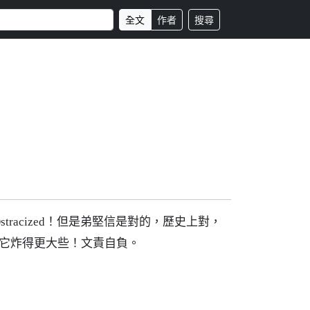
全文
作者
搜尋
racized！但是弟堅信是對的，歷史上對，
讓它炸得更大些！文責自負。