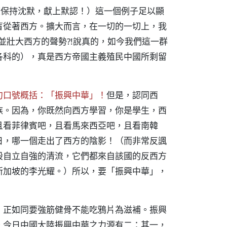
度保持沈默，獻上默認！）這一個例子足以顯
盲從著西方。擴大而言，在一切的一切上，我
護並壯大西方的聲勢?!說真的，如今我們這一群
各科的），真是西方帝國主義殖民中國所剩留
句口號概括：「振興中華」！
但是，認同西
族。因為，你既然向西方學習，你是學生，西
且看菲律賓吧，且看馬來西亞吧，且看南韓
日，哪一個走出了西方的陰影！（而非常反諷
股自立自強的清流，它們都來自該國的反西方
新加坡的李光耀。）所以，要「振興中華」，
，正如同要強筋健骨不能吃鴉片為滋補。振興
。今日中國大陸振興中華之力源有二：其一，