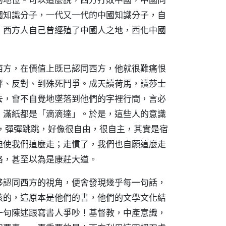
國知識分子，一代又一代的中國知識分子，自
：西方人自己曾經殖了中國人之地，西化中國
西方，在價值上既已認同西方，他就很難痛恨
評、反對、到殊死鬥爭。成天讀荷馬，讀莎士
去，會不自覺地墜落到他們的字裡行間，言必
，滿紙都是「滴滴達」。於是，這些人的意識
路線，彈彈跳跳，好像很自由，很自主，其實是宿
迫使我們這麼走；走慣了，我們也自願這麼走
路，甚至以為是康莊大道。
移認同西方的視角，便會發現幾乎每一句話，
該的，這原本是他們的書，他們的文學文化結
一句陳述跟寫書人爭吵！基督教，中產意識，