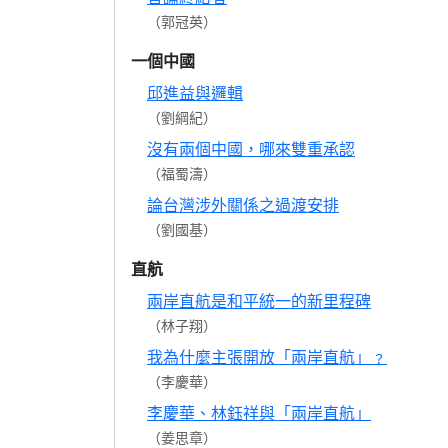
（郭冠英）
一個中國
邱進益與邏輯
（劉綱紀）
沒有兩個中國，哪來雙重承認
（福蜀濤）
論台灣涉外關係之過渡安排
（劉國基）
直航
兩岸直航是和平統一的新里程碑
（林子翔）
我為什麼主張開放「兩岸直航」﹖
（李慶華）
李慶華、林鈺祥與「兩岸直航」
（姜思章）