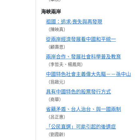
海峽兩岸
祖國：追求‧喪失與再發現
（陳映真）
從兩岸經濟發展看中國和平統一
（顧壽恩）
兩岸合作、發展社會科學普及教育
（李哲夫、楊鳳崗）
中國特色社會主義偉大先驅－－孫中山
（翁啟元）
具有中國特色的股票發行方式
（商華）
省籍矛盾、台人治台、與一國兩制
（呂正惠）
「公民直選」可能引起的後遺症
（劉霞齡）