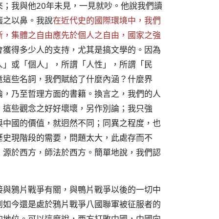
；我與他20年未見，一見就吵。他說我們讀
嗤之以鼻。我說
在近代史的國際環境中，我們
斷，集體之自由應先於個人之自由，國家之強
會獲得多少人的支持，尤其是搞文學的。因為
人」或「個人」，所謂「人性」，所謂「民
竟這些名詞，我們賦給了什麼內涵？什麼界
論，乃至哲理方面的書籍。換言之，我們的人
。這些觀念之好好壞壞，另作別論；我只強
與中國的價值，就迥然不同；同異之程度，也
歷史現階段的需要，問題太大，此處存而不
，源於西方，師法於西方。簡單地說，我們認
接與鴉片戰爭有關，與鴨片戰爭以後的一切中
到如今還是處於鴉片戰爭八國聯軍被征服者的
的地位。可以這麼說，西方打敗中國，中國向