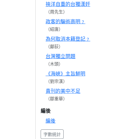
挾洋自重的台獨漢奸
（周先生）
政客的騙術高明﹖
（紹唐）
為何取消本籍登記﹖
（鄺荻）
台灣獨立問題
（木頭）
《海峽》主旨鮮明
（劉宗漢）
貴刊的美中不足
（鄒重華）
編後
編後
字數統計