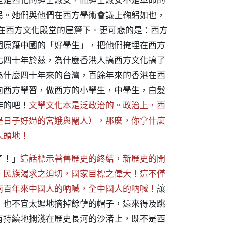
民。她們與他們在西方學術會議上鞠躬如也，
份老死在西方文化殿堂的屋簷下。更可悲的是：西方
個原籍中國的「好學生」，把他們掩埋在西方
化四十年於茲，為什麼香港人搞西方文化搞了
為什麼四十年來的台灣，百餘年來的香港在西
向西方學習，做西方的小學生，中學生，白髮
作的吧！
文學文化本是泛政治的。政治上，西
是日子好過的宮娥與閹人），那麼，你拿什麼
人頭地！
了！」
這話標示著舊歷史的終結，新歷史的開
，民族渴求之迫切，國家目標之偉大！這不僅
兩百年來中國人的吶喊，全中國人的吶喊！
讓
，也不宜太遲地摘掉餘孽的帽子，還來得及跳
有持續地擱淺在歷史長河的沙渚上，既不是西