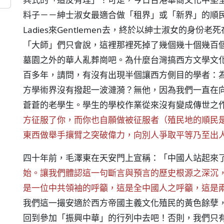
料子－－紳士淑女最適合做「租界」或「新界」的順
Ladies來Gentlemen去，終於以紳士淑女的身
「大師」們只會說，這裡那裡死掉了幾個幾十個幾百
墓園之外的華人亂葬崗吧。為什麼台灣搞西方文學文
百多年，請問，有沒有出現半個讓西方側目的學者：
方學術界沒有撥起一波漣漪？無他，因為我們一直在
蒼蒼的老學生。學生的學校作業從來沒有變成傳世之
方征服了你，而你也自願做被征服者（殖民地的順民
東西做舉手攘臂之突破偉力，向別人爭取平等乃至出
四十年前，毛澤東在天安門上宣稱：「中國人站起來
始。讓我們體認這一句斷言與預言的歷史根源之深沉
是一位中共領袖的呼籲，這是全中國人之呼籲，這是
我們這一撮安適於西方帝國主義文化殖民的黃色餘孽
回到參加「振興中華」的行列中去吧！否則，我們只