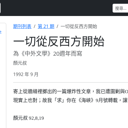
期刊列表
第 21 期
一切從反西方開始
»
一切從反西方開始
為《中外文學》20週年而寫
顏元叔
1992 年 9 月
寄上從牆縫裡擲出的一篇爆炸性文章，我已遭圍剿與Ost
現實上也對；故我「求」你在《海峽》9月號轉載，
顏元叔 92,8,19