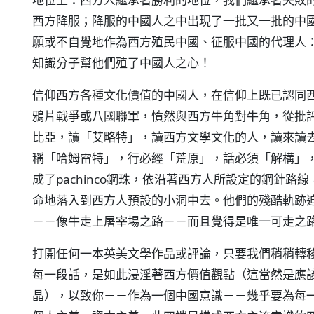
西方降服；降服的中國人之中出現了一批又一批的中
願或不自覺地作為西方殖民中國、征服中國的代理人
知識分子幫他們殖了中國人之心！
信仰西方各種文化價值的中國人，在信仰上既已認同
鴉片戰爭或八國聯軍，憤然與西方牛角對牛角，從批
比亞，讀「艾略特」，讀西方文學文化的人，讀來讀
稱「哈姆雷特」，行必經「荒原」，話必須「解構」
成了pachinco鋼珠，依沿著西方人所設定的鋼針
命地落入到西方人預設的小洞中去。他們的殘酷軌跡
－－像牛走上屠宰場之路－－而且覺得是唯一可走之
打開任何一本英美文學作品或評論，只要我們稍稍轉
每一段話，是如此浸淫著西方價值觀點（這當然是應
晶），以致你－－作為一個中國意識－－幾乎要為每