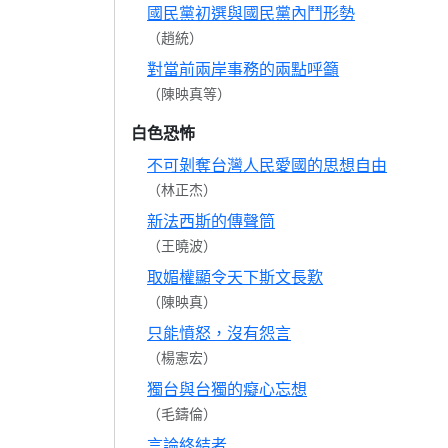
國民黨初選與國民黨內鬥形勢
（趙統）
對當前兩岸事務的兩點呼籲
（陳映真等）
白色恐怖
不可剝奪台灣人民愛國的思想自由
（林正杰）
新法西斯的傳聲筒
（王曉波）
取媚權顯令天下斯文長歎
（陳映真）
只能憤怒，沒有怨言
（楊憲宏）
獨台與台獨的癡心忘想
（毛鑄倫）
言論終結者