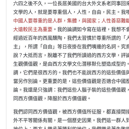
六四之後不久，一位長居美國的台大外文系老同事回來
文學的人，就是要尊重個人，人性，自由，民主。我
中國人要尊重的是人群，集體，與國家；人性善惡難
大遠較民主為重要
。我的論調如今寫在這裡，我想不
經過近百年的西風醺陶，我們太習慣於尊重所謂的「
主」，所謂「自由」等日夜掛在我們嘴邊的名詞。究
說？大抵而言，脫離不了我們所讀過的西方文學，評
生觀價值觀，是由西方文學文化潛移默化塑造成型的
調，它們是很西方的。我們也不能說西方的這些價值
當另作別論。更重要的是，這些價值觀是否適合中國
論。我還是只強調：我們這些人腦子裝的這些價值觀
同西方價值觀，降服於西方價值觀。
我們認同西方價值觀，被西方價值所征服，都直接間
外不平等關係有關，是一個歷史因果。我們這一群人
地位上：西方人繼承著勝利的地位，我們繼承著失敗