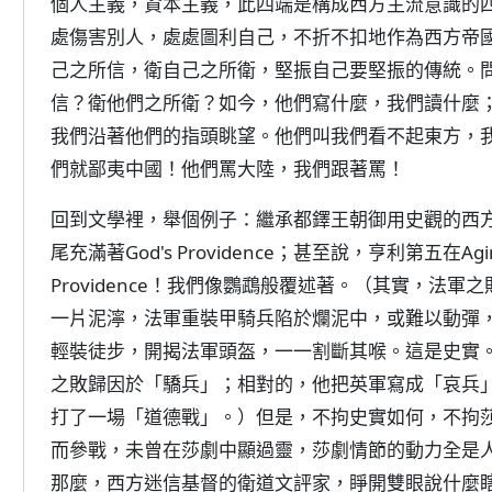
個人主義，資本主義，此四端是構成西方主流意識的
處傷害別人，處處圖利自己，不折不扣地作為西方帝
己之所信，衛自己之所衛，堅振自己要堅振的傳統。
信？衛他們之所衛？如今，他們寫什麼，我們讀什麼
我們沿著他們的指頭眺望。他們叫我們看不起東方，
們就鄙夷中國！他們罵大陸，我們跟著罵！
回到文學裡，舉個例子：繼承都鐸王朝御用史觀的西
尾充滿著God's Providence；甚至說，亨利第五在Agi
Providence！我們像鸚鵡般覆述著。（其實，法軍之
一片泥濘，法軍重裝甲騎兵陷於爛泥中，或難以動彈，
輕裝徒步，開揭法軍頭盔，一一割斷其喉。這是史實
之敗歸因於「驕兵」；相對的，他把英軍寫成「哀兵
打了一場「道德戰」。）但是，不拘史實如何，不拘
而參戰，未曾在莎劇中顯過靈，莎劇情節的動力全是
那麼，西方迷信基督的衛道文評家，睜開雙眼說什麼瞎