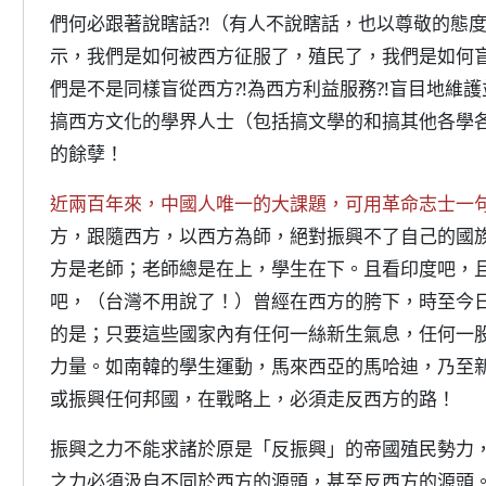
們何必跟著說瞎話?!（有人不說瞎話，也以尊敬的態
示，我們是如何被西方征服了，殖民了，我們是如何
們是不是同樣盲從西方?!為西方利益服務?!盲目地維
搞西方文化的學界人士（包括搞文學的和搞其他各學
的餘孽！
近兩百年來，中國人唯一的大課題，可用革命志士一
方，跟隨西方，以西方為師，絕對振興不了自己的國
方是老師；老師總是在上，學生在下。且看印度吧，
吧，（台灣不用說了！）曾經在西方的胯下，時至今
的是；只要這些國家內有任何一絲新生氣息，任何一
力量。如南韓的學生運動，馬來西亞的馬哈迪，乃至
或振興任何邦國，在戰略上，必須走反西方的路！
振興之力不能求諸於原是「反振興」的帝國殖民勢力
之力必須汲自不同於西方的源頭，甚至反西方的源頭