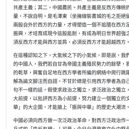
共產主義；其二，中國農民。共產主義是反西方傳統
量，不說自明。是毛澤東（坐擁線裝書城的毛之拒絕
兩股自外於西方的力量，才得塑造一個不追隨在西方
振興，才培育成現今這股能耐，有成為明日世界超強
須反西方才能與西方並肩，必須反西方才能超越西方
在這種認知之下，大氣候之下的小氣候，即是說，我
的中國人，我們若自甘為帝國主義殖民勢力的餘孽，
的乾草，興奮自足地在西方學者所編的網絡中爬行跳
解為論文腳注而自詡，不甘於總是引用西方學者為自
句不一樣的話，假使求政治之獨立，求泛政治之獨立
大前提，以批評西方為小前提，努力建立一個獨立的
華」的大企圖，才能搶上「振與中華」的歷史大潮流
中國必須向西方做一次泛政治革命，對西方泛政治作
兵式的「造反有理」！可是，今日台港華裔文化中堅