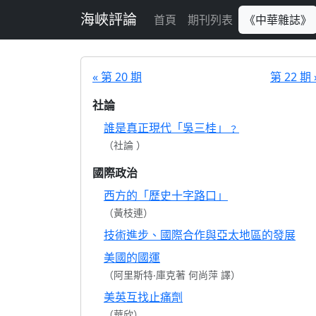
跳至主要內容
海峽評論
首頁
期刊列表
《中華雜誌》
« 第 20 期
第 22 期 
社論
誰是真正現代「吳三桂」﹖
（社論 ）
國際政治
西方的「歷史十字路口」
（黃枝連）
技術進步、國際合作與亞太地區的發展
美國的國運
（阿里斯特‧庫克著 何尚萍 譯）
美英互找止痛劑
（華欣）