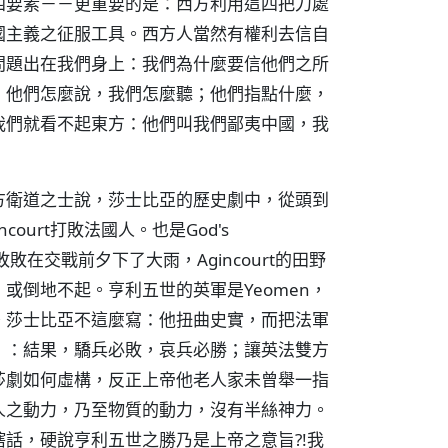
四要素－－更重要的是：西方利用這四把刀處
國主義之征服工具。西方人當然有權利去信自
問題出在我們身上：我們為什麼要信他們之所
；他們怎麼說，我們怎麼聽；他們指點什麼，
我們就看不起東方：他們叫我們鄙夷中國，我
方衛道之士說，莎士比亞的歷史劇中，從頭到
ncourt打敗法國人。也是God's
敗敗在交戰前夕下了大雨，Agincourt的田野
或倒地不起。亨利五世的英軍是Yeomen，
。莎士比亞不這麼寫：他扭曲史實，而把法軍
」：結果，驕兵必敗，哀兵必勝；讓英法雙方
莎劇如何虛構，反正上帝他老人家未曾舉一指
人之動力，乃至物質的動力，沒有半絲神力。
話，硬說亨利五世之勝乃是上帝之意旨?!我