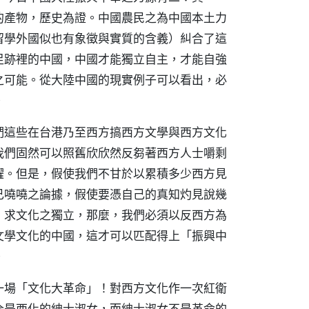
的產物，歷史為證。中國農民之為中國本土力
留學外國似也有象徵與實質的含義）糾合了這
足跡裡的中國，中國才能獨立自主，才能自強
之可能。從大陸中國的現實例子可以看出，必
。
們這些在台港乃至西方搞西方文學與西方文化
我們固然可以照舊欣欣然反芻著西方人士嚼剩
躍。但是，假使我們不甘於以累積多少西方見
己嘵嘵之論據，假使要憑自己的真知灼見說幾
，求文化之獨立，那麼，我們必須以反西方為
文學文化的中國，這才可以匹配得上「振興中
。
一場「文化大革命」！對西方文化作一次紅衛
全是西化的紳士淑女，而紳士淑女不是革命的