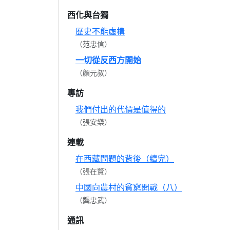
西化與台獨
歷史不能虛構
（范忠信）
一切從反西方開始
（顏元叔）
專訪
我們付出的代價是值得的
（張安樂）
連載
在西藏問題的背後（續完）
（張在賢）
中國向農村的貧窮開戰（八）
（龔忠武）
通訊