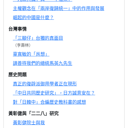
主權觀念在「兩岸復歸統一」中的作用與發展
崛起的中國是什麼？
台灣事情
「三腳仔」台獨的真面目
（李壽林）
辜寬敏的「肖想」
請善待我們的總統馬英九先生
歷史問題
真正的復辟派御用學者正在現形
「中日共同歷史研究」，日方誠意安在？
對「日韓中」合編歷史教科書的感想
黃彰健與「二二八」研究
黃彰健院士與我