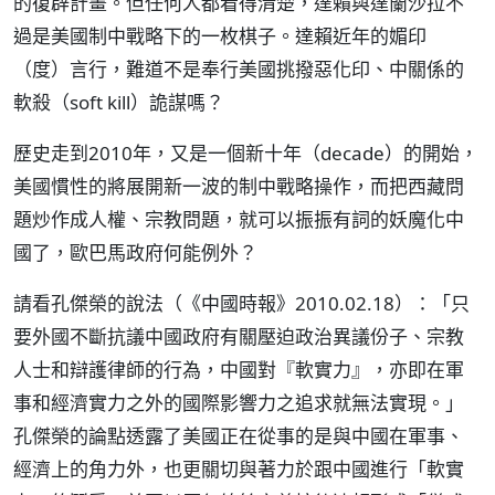
的復辟計畫。但任何人都看得清楚，達賴與達蘭沙拉不
過是美國制中戰略下的一枚棋子。達賴近年的媚印
（度）言行，難道不是奉行美國挑撥惡化印、中關係的
軟殺（soft kill）詭謀嗎？
歷史走到2010年，又是一個新十年（decade）的開始，
美國慣性的將展開新一波的制中戰略操作，而把西藏問
題炒作成人權、宗教問題，就可以振振有詞的妖魔化中
國了，歐巴馬政府何能例外？
請看孔傑榮的說法（《中國時報》2010.02.18）：「只
要外國不斷抗議中國政府有關壓迫政治異議份子、宗教
人士和辯護律師的行為，中國對『軟實力』，亦即在軍
事和經濟實力之外的國際影響力之追求就無法實現。」
孔傑榮的論點透露了美國正在從事的是與中國在軍事、
經濟上的角力外，也更關切與著力於跟中國進行「軟實