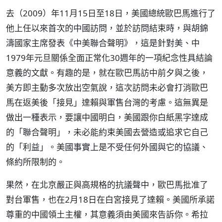
去（2009）年11月15日至18日，美國總統歐巴馬進行了
他上任以來首次的中國訪問，並於訪問結束時，與胡錦
濤國家主席發表《中美聯合聲明》，這是針對美、中
1979年元旦關係全面正常化30週年的一項紀念性具結論
意義的文獻。有趣的是，就在歐巴馬訪中前夕與之後，
美方即主動多次放出空氣說，這次訪問未必會打消歐巴
馬在返美後「接見」達賴與軍售台灣的考慮。這無異是
做出一種表示，要讓中國明白，美國跟你白紙黑字達成
的「聯合聲明」，未必能約束美國去營造或追求它自己
的「利益」。美國事實上是不受任何外國與它的協議、
條約所限制的。
果然，在北京嚴正與高規格的抗議聲中，歐巴馬批准了
對台軍售，也在2月18日在白宮接見了達賴。美國所承諾
尊重的中國領土主權，其意義須由美國來告訴你。希拉