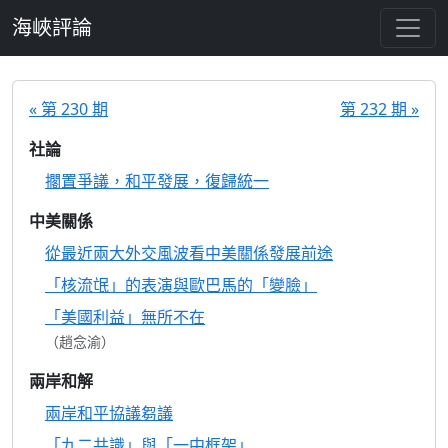
跳至主要內容
海峽評論
« 第 230 期
第 232 期 »
社論
擱置爭議，和平發展，復歸統一
中美關係
從最近兩大外交風波看中美關係發展前途
「核流氓」的表演與歐巴馬的「變臉」
「美國利益」無所不在
（趙念渝）
兩岸和解
兩岸和平協議芻議
「九二共識」與「一中框架」