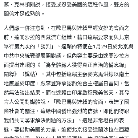
蕊．克林頓則說，接受或忍受美國的這種作風，雙方的
關係才是成熟的。
人們應一併注意到，在歐巴馬與達賴早經安排的會面之
前，達蘭沙拉的西藏流亡組織，藉口達賴要求而與北京
舉行第九次的「談判」。達賴的特使在1月29日於北京與
中共中央統戰部展開對談，但內容主要是由達蘭沙拉方
面提出達賴的《「為全體藏人獲得真正自治的備忘錄」
闡釋》（說帖），其中包括達賴主張麥克馬洪線以南土
地應屬於印度，跟李登輝承認釣魚台主權屬日雷同，當
然無法談出結果。而在達賴由印度啟程飛美當天，其發
言人公開對媒體說，「歐巴馬與達賴的會面，表達了國
際社會的關注，這給中國發出強烈的信號，即他們得跟
我們共同尋求解決問題的方法」。這是非常坦白的表
態，要借助美國的力量，迫使北京接受達蘭沙拉在西藏