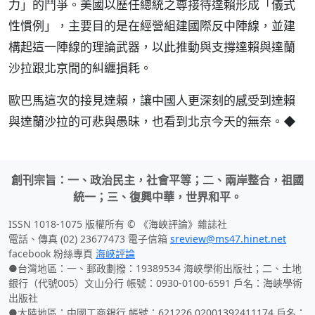
力」的鬥爭。美國以歷任總統之尊接待達賴形成「儀式
性慣例」，主要目的是在經營組建國際反中陣線，並建
構起這一陣線的理論武器，以此推動與支撐達賴與達蘭
沙拉跟北京間的糾纏損耗。
歐巴馬這次的接見達賴，讓中國人更深刻的感受到達賴
與達蘭沙拉的可悲與愚昧，也看到北京今天的無奈。◆
創刊宗旨：一、政治民主，社會平等；二、兩岸整合，祖國
統一；三、復興中華，世界和平。
ISSN 1018-1075 版權所有 © 《海峽評論》雜誌社
電話、傳真 (02) 23677473 電子信箱
sreview@ms47.hinet.net
facebook 粉絲專頁
海峽評論
●台灣地區：一、郵政劃撥：19389534 海峽學術出版社；二、土地
銀行（代號005）文山分行 帳號：0930-0100-6591 戶名：海峽學術
出版社
●大陸地區：中國工商銀行 帳號：621226 02001392411174 戶名：