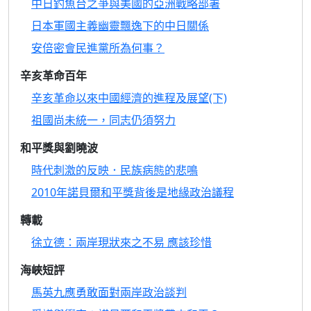
中日釣魚台之爭與美國的亞洲戰略部署
日本軍國主義幽靈飄逸下的中日關係
安倍密會民進黨所為何事？
辛亥革命百年
辛亥革命以來中國經濟的進程及展望(下)
祖國尚未統一，同志仍須努力
和平獎與劉曉波
時代刺激的反映．民族病態的悲鳴
2010年諾貝爾和平獎背後是地緣政治議程
轉載
徐立德：兩岸現狀來之不易 應該珍惜
海峽短評
馬英九應勇敢面對兩岸政治談判