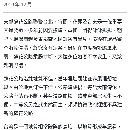
2010 年 12 月
東部蘇花公路聯繫台北、宜蘭、花蓮及台東是一條重要
交通要道。多年前因要擴建、重修，鬧得沸沸揚揚，朝
野、環保團體及東部當地民眾各有異見，最後在環品審
查階段停滯，終究沒有定案。最近在中度梅姬颱風來
襲，蘇花公路柔腸寸斷，大陸多位遊客不幸喪生，又激
起朝野議。
蘇花公路沿線地質不佳，當年選址闢建並非最理想地
段。由於地質條件不佳，公路建成後，每當大雨滂沱，
公路旁落石不斷，甚至道路崩塌，造成東部居民生活不
便，二等公民之感由然而生，頻頻抗議政府遲遲不興建
新的蘇花公路。
台灣是一個地質相當破碎的島嶼，以地質形成年紀看，