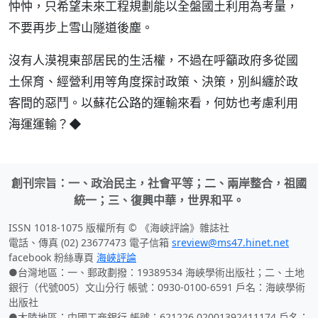
忡忡，只希望未來工程規劃能以全盤國土利用為考量，
不要再步上雪山隧道後塵。
沒有人漠視東部居民的生活權，不過在呼籲政府多從國
土保育、經營利用等角度探討政策、決策，別糾纏於政
客間的惡鬥。以蘇花公路的運輸來看，何妨也考慮利用
海運運輸？◆
創刊宗旨：一、政治民主，社會平等；二、兩岸整合，祖國
統一；三、復興中華，世界和平。
ISSN 1018-1075 版權所有 © 《海峽評論》雜誌社
電話、傳真 (02) 23677473 電子信箱
sreview@ms47.hinet.net
facebook 粉絲專頁
海峽評論
●台灣地區：一、郵政劃撥：19389534 海峽學術出版社；二、土地
銀行（代號005）文山分行 帳號：0930-0100-6591 戶名：海峽學術
出版社
●大陸地區：中國工商銀行 帳號：621226 02001392411174 戶名：