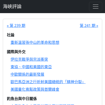
跳至主要內容
海峽評論
« 第 239 期
第 241 期 »
社論
重新溫習孫中山的革命和思想
國際與外交
伊拉克戰爭與宗派衝突
東協、中國和美國的東亞
中歐關係的最新發展
歐巴馬亞洲之行折射美國總統的「精神分裂」
美國量化寬鬆政策與首爾峰會
釣魚台與中日關係