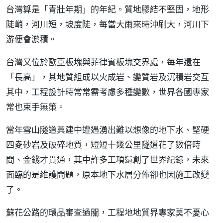
台灣算是「青壯年期」的年紀。質地膠結不堅固，地形
陡峭，河川短，坡度陡，每當大雨來時沖刷大，河川下
游便會淤積。
台灣又位於歐亞板塊與菲律賓板塊交界處，每年還在
「長高」，其地質組成以火成岩、變質岩及沉積岩交互
其中，工程設計時常常需考慮多種變數，世界各國專家
常也束手無策。
當年雪山隧道興建中遭遇湧出難以想像的地下水、堅硬
四夌砂岩及破碎地質，短短十幾公里隧道花了數倍時
間、金錢才貫通，其中許多工項還創了世界紀錄，未來
面臨的是維護問題，原本地下水層分佈卻也因施工改變
了。
蘇花公路的環品審查過關，工程地地質界專家莫不憂心