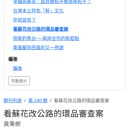
爭議與衝突：諾貝爾和平獎帶來和平？
台灣本土特色「幹」文化
早就該告了
看蘇花改公路的環品審查案
保衛釣魚台──兩岸合作的新起點
東風壓到西風的又一例證
編後
編後
字數統計
期刊列表
第 240 期
看蘇花改公路的環品審查案
看蘇花改公路的環品審查案
黃秉郴