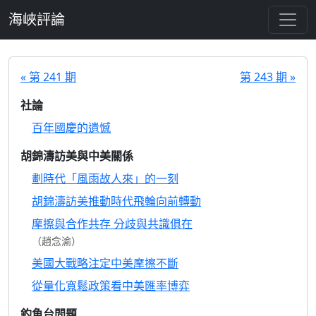
跳至主要內容
海峽評論
« 第 241 期
第 243 期 »
社論
百年國慶的遺憾
胡錦濤訪美與中美關係
劃時代「風雨故人來」的一刻
胡錦濤訪美推動時代飛輪向前轉動
摩擦與合作共存 分歧與共識俱在
（趙念渝）
美國大戰略注定中美摩擦不斷
從量化寬鬆政策看中美匯率博弈
釣魚台問題