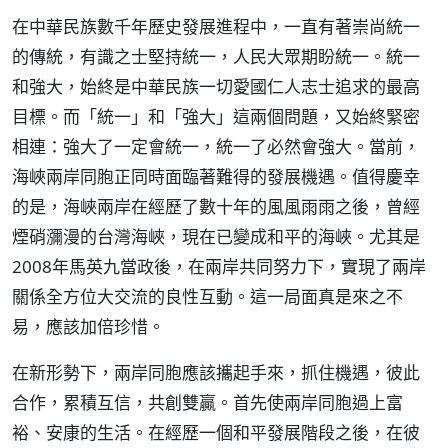
在中華民族數千年歷史發展進程中，一直有著崇尚統一
的傳統，有識之士堅持統一，人民大眾期盼統一。統一
和強大，始終是中華民族一切愛國仁人志士追求的最高
目標。而「統一」和「強大」這兩個問題，又始終緊密
相連：強大了一定會統一，統一了必然會強大。當前，
海峽兩岸同胞正同時面臨著難得的發展機遇。值得慶幸
的是，海峽兩岸在經歷了數十年的風風雨雨之後，曾經
煙硝瀰漫的台灣海峽，現在已變成和平的海峽。尤其是
2008年馬英九當政後，在兩岸共同努力下，實現了兩岸
關係全方位大交流的良性互動。這一局面真是來之不
易，應該加倍珍惜。
在新形勢下，兩岸同胞應該攜起手來，抓住機遇，彼此
合作，累積互信，共創雙贏。首先使兩岸同胞過上富
裕、安康的生活。在經歷一個和平發展階段之後，在彼