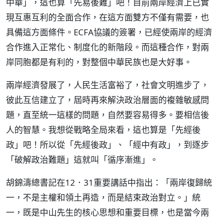
中華」，這也算「先易後難」吧！目前兩岸經濟上已實
現互惠互利的全面合作，在這方面雙方不僅有需要，也
具備這方面條件。ECFA協議的簽署，已經使兩岸的經濟
合作進入正常化、制度化的新階段。而這種合作，對兩
岸同胞都是有利的，對整個中華民族也是大好事。
兩岸經濟發展了，人民生活富裕了，社會文明進步了，
彼此互信建立了，屆時再來解決政治層面的複雜敏感問
題，直至統一這樣的問題，自然要容易得多。要相信後
人的智慧。我想從戰略全局來看，這也算是「先經後
政」吧！所以從「先經後政」、「經中有政」，到逐步
「破解政治難題」這就叫「循序漸進」。
胡錦濤總書記在12．31重要講話中指出：「兩岸復歸統
一，不是主權和領土再造，而是結束政治對立。」統
一，既是中山先生的核心思想和重要目標，也是當今兩