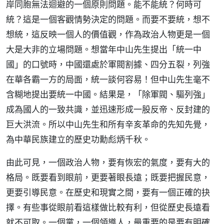
岸同胞無法迴避的一個原則問題。能不能統？何時可
統？這是一個客觀情勢決定的問題。而要不要統，想不
想統，這反映一個人的價值觀，作為政治人物更是一個
大是大非的立場問題。想當年中山先生提出「統一中
國」的口號時，中國還處於軍閥割據、四分五裂，列強
在華各霸一方的局面，統一談何容易！但中山先生毫不
含糊地提出要統一中國。結果是，「除軍閥、驅列強」
成為國人的一致共識，並迅速形成一股反帝、反封建的
巨大洪流。所以中山先生和所有辛亥革命的先知先覺，
為中華民族建立的歷史功勳彪炳千秋。
由此可見，一個政治人物，要有恢宏的氣度，要有大的
格局。既要看到眼前，更要著眼長遠；既要把握民意，
更要引導民意。在歷史和現實之間，要有一個正確的抉
擇。有些事從眼前看這樣做比較有利，但從歷史長遠看
就不可取。一個黨，一個領導人，最重要的是要有明確