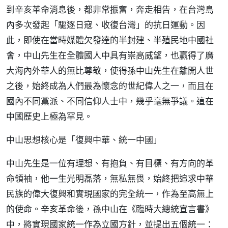
到辛亥革命消息後，都非常振奮，奔走相告，在台灣島
內多次發起「驅逐日寇、收復台灣」的抗日運動。因
此，即使在當時媒體欠發達的半封建、半殖民地中國社
會，中山先生在全體國人中具有崇高威望，也贏得了廣
大海內外華人的無比尊敬，使得孫中山先生在離開人世
之後，始終成為人們最為懷念的世紀偉人之一，而且在
國內不同黨派、不同信仰人士中，幾乎毫無爭議。這在
中國歷史上極為罕見。
中山思想核心是「復興中華、統一中國」
中山先生是一位有理想、有抱負、有目標、有方向的革
命領袖，他一生光明磊落，無私無畏，始終把追求中華
民族的偉大復興和實現國家的完全統一，作為至高無上
的使命。辛亥革命後，孫中山在《臨時大總統宣言書》
中，將實現國家統一作為立國方針，並提出五個統一：