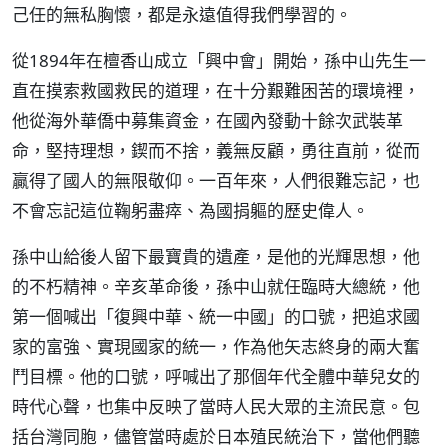
己任的無私胸懷，都是永遠值得我們學習的。
從1894年在檀香山成立「興中會」開始，孫中山先生一
直在摸索救國救民的道理，在十分艱難困苦的環境裡，
他從海外華僑中募集資金，在國內發動十餘次武裝革
命，堅持理想，鍥而不捨，義無反顧，勇往直前，從而
贏得了國人的無限敬仰。一百年來，人們很難忘記，也
不會忘記這位鞠躬盡瘁、為國捐軀的歷史偉人。
孫中山給後人留下最寶貴的遺產，是他的光輝思想，他
的不朽精神。辛亥革命後，孫中山就任臨時大總統，他
第一個喊出「復興中華、統一中國」的口號，把追求國
家的富強、實現國家的統一，作為他矢志終身的兩大奮
鬥目標。他的口號，呼喊出了那個年代全體中華兒女的
時代心聲，也集中反映了當時人民大眾的主流民意。包
括台灣同胞，儘管當時處於日本殖民統治下，當他們聽