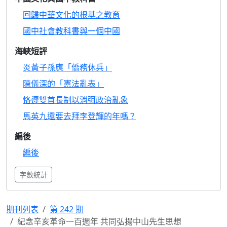
回歸中華文化的根基之教育
國中社會教科書與一個中國
海峽短評
炎黃子孫應「僑務休兵」
陳儀深的「憲法亂表」
恪遵雙首長制以消弭政治亂象
馬英九還要去拜李登輝的年嗎？
編後
編後
字數統計
期刊列表
第 242 期
紀念辛亥革命一百週年 共同弘揚中山先生思想