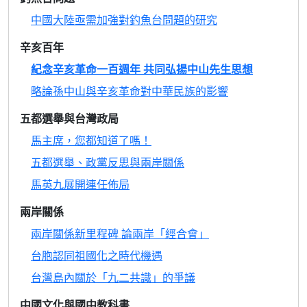
中國大陸亟需加強對釣魚台問題的研究
辛亥百年
紀念辛亥革命一百週年 共同弘揚中山先生思想
略論孫中山與辛亥革命對中華民族的影響
五都選舉與台灣政局
馬主席，您都知道了嗎！
五都選舉、政黨反思與兩岸關係
馬英九展開連任佈局
兩岸關係
兩岸關係新里程碑 論兩岸「經合會」
台胞認同祖國化之時代機遇
台灣島內關於「九二共識」的爭議
中國文化與國中教科書