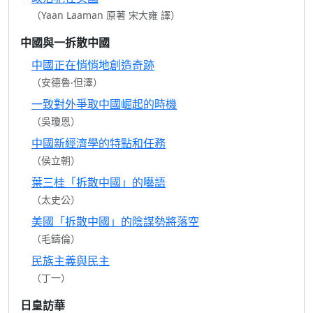
（Yaan Laaman 原著 宋大雍 譯）
中國與一拆散中國
中國正在悄悄地創造奇跡
（安德魯‧但澤）
一致對外爭取中國崛起的時機
（吳瓊恩）
中國新經濟學的特點和任務
（侯立朝）
葉三桂「拆散中國」的囈語
（太史公）
美國「拆散中國」的陰謀勢將落空
（毛鑄倫）
民族主義與民主
（丁一）
日皇訪華