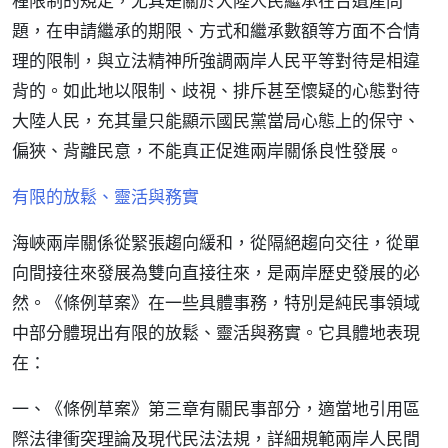
種限制的規定，尤其是關於大陸人民繼承在台遺產問
題，在申請繼承的期限、方式和繼承數額等方面不合情
理的限制，與立法精神所強調兩岸人民平等對待是相違
背的。如此地以限制、歧視、排斥甚至懷疑的心態對待
大陸人民，充其量只能顯示國民黨當局心態上的保守、
偏狹、背離民意，不能真正促進兩岸關係良性發展。
有限的放鬆、靈活與務實
海峽兩岸關係從緊張趨向緩和，從隔絕趨向交往，從單
向間接往來發展為雙向直接往來，是兩岸歷史發展的必
然。《條例草案》在一些具體事務，特別是純民事領域
中部分體現出有限的放鬆、靈活與務實。它具體地表現
在：
一、《條例草案》第三章有關民事部分，適當地引用區
際法律衝突理論及現代民法法規，詳細規範兩岸人民間