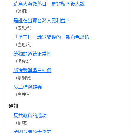
荒島大海數落日 是非留予後人說
（師桐）
是誰在出賣台灣人民利益？
（姜思章）
「吳三桂」論述背後的「新白色恐怖」
（盧思岳）
統獨的道德正當性
（吳俊宏）
新冷戰與吳三桂們
（劉綱紀）
吳三桂與蛀蟲
（高柱崇）
通訊
反共教育的成功
（鄭威）
美國意識的大染缸