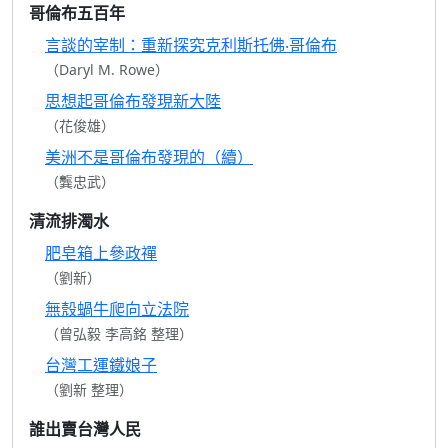
哥倫布五百年
言談的宰制：重新探究克利斯托佛‧哥倫布
（Daryl M. Rowe）
思想起哥倫布發現新大陸
（花俊雄）
美洲不是哥倫布發現的（續）
（龔忠武）
清流排濁水
肥皂箱上參政禪
（劉新）
無殼蝸牛爬向立法院
（曾弘毅 李高銘 整理）
台灣工運鐵娘子
（劉新 整理）
誰出賣台灣人民