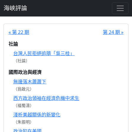
跳至主要內容
海峽評論
« 第 22 期
第 24 期 »
社論
台灣人民拒絕追隨「吳三桂」
（社論）
國際政治與經濟
無邊落木蕭蕭下
（翁啟元）
西方政治領袖在經濟危機中求生
（福蜀濤）
淺析美越關係的新變化
（朱振明）
政治犯在美國