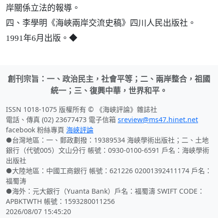
岸關係立法的報導。
四、李學明《海峽兩岸交流史稿》四川人民出版社。
1991年6月出版。◆
創刊宗旨：一、政治民主，社會平等；二、兩岸整合，祖國
統一；三、復興中華，世界和平。
ISSN 1018-1075 版權所有 © 《海峽評論》雜誌社
電話、傳真 (02) 23677473 電子信箱
sreview@ms47.hinet.net
facebook 粉絲專頁
海峽評論
●台灣地區：一、郵政劃撥：19389534 海峽學術出版社；二、土地
銀行（代號005）文山分行 帳號：0930-0100-6591 戶名：海峽學術
出版社
●大陸地區：中國工商銀行 帳號：621226 02001392411174 戶名：
福蜀涛
●海外：元大銀行（Yuanta Bank）戶名：福蜀濤 SWIFT CODE：
APBKTWTH 帳號：1593280011256
2026/08/07 15:45:20