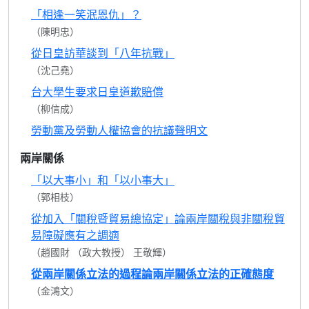
「相逢一笑泯恩仇」？
（陳明忠）
從日皇訪華談到「八年抗戰」
（沈己堯）
台大學生要求日皇道歉賠償
（柳信成）
勞動黨及勞動人權協會的抗議聲明文
兩岸關係
「以大事小」和「以小事大」
（郭相枝）
從加入「關稅暨貿易總協定」論兩岸關稅與非關稅貿
易障礙應有之調適
（趙國財 （政大教授） 王敬輝）
從兩岸關係立法的過程論兩岸關係立法的正確態度
（金鴻文）