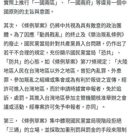
實際上推行「一國兩區」、「一國兩府」等違背一個中
國原則的主旨與意圖。
其次，《條例草案》仍將中共視為具有敵意的政治團
體。為了因應「動員戡亂」的終止及《懲治叛亂條例》
的廢止，國民黨當局針對共產黨員入台問題，仍作出了
若干不合理的規定，充份顯示國民黨當局「恐共」、
「防共」的心態。如《條例草案》第77條規定：「大陸
地區人民在台灣地區以外之地區，曾犯內亂罪、外患
罪、參加叛亂之組織或集會或為有利於叛徒之宣傳，經
許可進入台灣地區，而於申請時據實申報者，免於追
訴、處罰。其進入台灣地區參加主管機關核准舉辦之會
議或活動，經專案許可免予申報者，亦同」。
第三，《條例草案》集中體現國民黨當局現階段拒絕
「三通」的立場，並採取加重刑罰與罰金的手段來限制