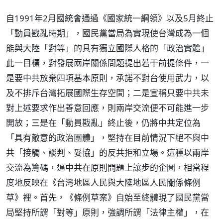
自1991年2月國統會通過《國家統一綱領》以及5月終止
「動員戡亂時期」，國民黨當局為實現使台灣成為一個
能與大陸「對等」的具有獨立國際人格的「政治實體」
此一目標，對發展兩岸關係問題提出若干前提條件，一
是要中共放棄四項基本原則，承諾不對台使用武力，以
及不排斥台灣拓展國際生存空間；二是宣稱只要中共未
對上述要求作出善意回應，則兩岸交流便不可能進一步
開放；三是在「動員戡亂」終止後，仍將中共定位為
「具有敵意的政治團體」，堅持在目前情況下絕不與中
共「接觸、談判、妥協」的反共拒和立場。這種以兩岸
交流為籌碼，逼中共在原則問題上讓步的企圖，相當程
度地反映在《台灣地區人民與大陸地區人民關係條例
草》裡。首先，《條例草案》自始至終體現了國民黨當
局堅持所謂「對等」原則，強調所謂「法律主權」，在