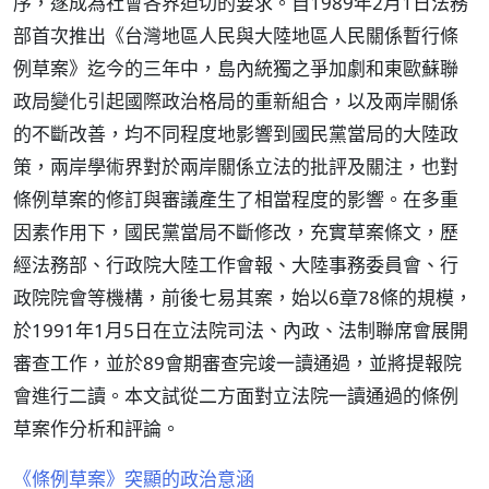
序，遂成為社會各界迫切的要求。自1989年2月1日法務
部首次推出《台灣地區人民與大陸地區人民關係暫行條
例草案》迄今的三年中，島內統獨之爭加劇和東歐蘇聯
政局變化引起國際政治格局的重新組合，以及兩岸關係
的不斷改善，均不同程度地影響到國民黨當局的大陸政
策，兩岸學術界對於兩岸關係立法的批評及關注，也對
條例草案的修訂與審議產生了相當程度的影響。在多重
因素作用下，國民黨當局不斷修改，充實草案條文，歷
經法務部、行政院大陸工作會報、大陸事務委員會、行
政院院會等機構，前後七易其案，始以6章78條的規模，
於1991年1月5日在立法院司法、內政、法制聯席會展開
審查工作，並於89會期審查完竣一讀通過，並將提報院
會進行二讀。本文試從二方面對立法院一讀通過的條例
草案作分析和評論。
《條例草案》突顯的政治意涵