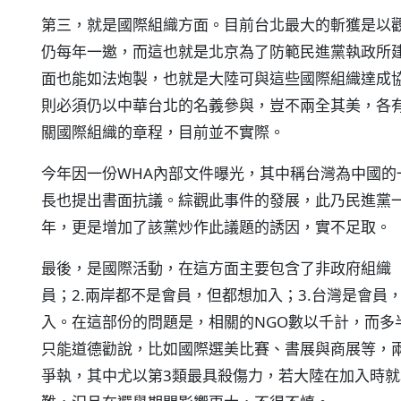
第三，就是國際組織方面。目前台北最大的斬獲是以觀
仍每年一邀，而這也就是北京為了防範民進黨執政所
面也能如法炮製，也就是大陸可與這些國際組織達成
則必須仍以中華台北的名義參與，豈不兩全其美，各
關國際組織的章程，目前並不實際。
今年因一份WHA內部文件曝光，其中稱台灣為中國的
長也提出書面抗議。綜觀此事件的發展，此乃民進黨
年，更是增加了該黨炒作此議題的誘因，實不足取。
最後，是國際活動，在這方面主要包含了非政府組織（
員；2.兩岸都不是會員，但都想加入；3.台灣是會員
入。在這部份的問題是，相關的NGO數以千計，而多
只能道德勸說，比如國際選美比賽、書展與商展等，
爭執，其中尤以第3類最具殺傷力，若大陸在加入時