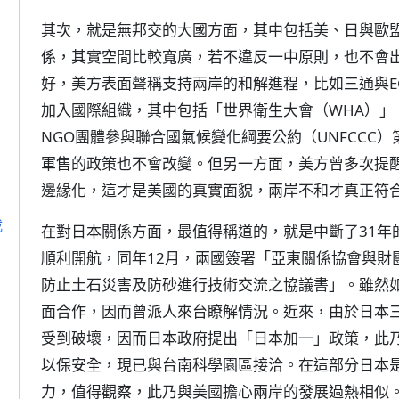
其次，就是無邦交的大國方面，其中包括美、日與歐
係，其實空間比較寬廣，若不違反一中原則，也不會
好，美方表面聲稱支持兩岸的和解進程，比如三通與E
加入國際組織，其中包括「世界衛生大會（WHA）」
NGO團體參與聯合國氣候變化綱要公約（UNFCCC）第
軍售的政策也不會改變。但另一方面，美方曾多次提
邊緣化，這才是美國的真實面貌，兩岸不和才真正符
載
在對日本關係方面，最值得稱道的，就是中斷了31年的
順利開航，同年12月，兩國簽署「亞東關係協會與財
防止土石災害及防砂進行技術交流之協議書」。雖然
面合作，因而曾派人來台瞭解情況。近來，由於日本
受到破壞，因而日本政府提出「日本加一」政策，此
以保安全，現已與台南科學園區接洽。在這部分日本
力，值得觀察，此乃與美國擔心兩岸的發展過熱相似