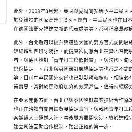
此外，2009年3月起，英國與愛爾蘭就給予中華民
於免簽證的國家高達116國。還有，中華民國也在日
在德國法蘭克福建立新的代表處等等，都可稱為馬政
此外，台北還可以提升與這些大國的雙方官式訪問層
始終遭到西班牙婉拒，而捷克卻同意台北在當地召開
者，與德國簽訂「青年打工度假計畫」，與法國、匈
逃稅協定」、台北與英國簽訂航權協定等也都是不錯
等，目前中華民國外交部也已默默耕耘多時，相信必
得實惠，其對於馬政府加分的效果甚佳，值得持續努
在亞太關係方面，台北已與泰國簽訂農業技術合作協
也正在洽談有關自由貿易協定事宜，與韓國青年打工
案嫌疑人士遣送大陸，事後雙方展開交涉，終於達成
建立司法互助合作機制，踏出正確的第一步。