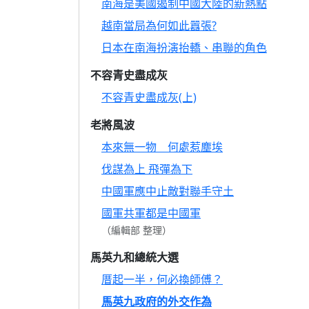
南海是美國遏制中國大陸的新熱點
越南當局為何如此囂張?
日本在南海扮演抬轎、串聯的角色
不容青史盡成灰
不容青史盡成灰(上)
老將風波
本來無一物 何處惹塵埃
伐謀為上 飛彈為下
中國軍應中止敵對聯手守土
國軍共軍都是中國軍
（編輯部 整理）
馬英九和總統大選
厝起一半，何必換師傅？
馬英九政府的外交作為