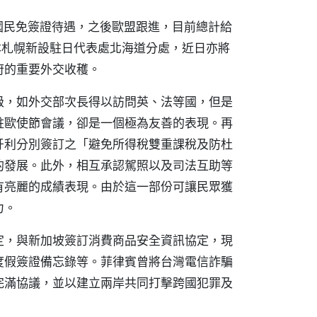
國國民免簽證待遇，之後歐盟跟進，目前總計給
本札幌新設駐日代表處北海道分處，近日亦將
府的重要外交收穫。
級，如外交部次長得以訪問英、法等國，但是
駐歐使節會議，卻是一個極為友善的表現。再
牙利分別簽訂之「避免所得稅雙重課稅及防杜
的發展。此外，相互承認駕照以及司法互助等
有亮麗的成績表現。由於這一部份可讓民眾獲
力。
定，與新加坡簽訂消費商品安全資訊協定，現
度假簽證備忘錄等。菲律賓曾將台灣電信詐騙
完滿協議，並以建立兩岸共同打擊跨國犯罪及