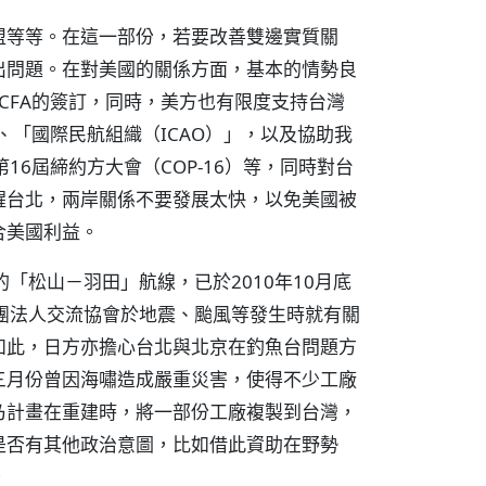
盟等等。在這一部份，若要改善雙邊實質關
出問題。在對美國的關係方面，基本的情勢良
CFA的簽訂，同時，美方也有限度支持台灣
、「國際民航組織（ICAO）」，以及協助我
16屆締約方大會（COP-16）等，同時對台
醒台北，兩岸關係不要發展太快，以免美國被
合美國利益。
「松山－羽田」航線，已於2010年10月底
團法人交流協會於地震、颱風等發生時就有關
如此，日方亦擔心台北與北京在釣魚台問題方
三月份曾因海嘯造成嚴重災害，使得不少工廠
乃計畫在重建時，將一部份工廠複製到台灣，
是否有其他政治意圖，比如借此資助在野勢
。