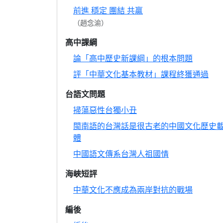
前進 穩定 團結 共贏
（趙念渝）
高中課綱
論「高中歷史新課綱」的根本問題
評「中華文化基本教材」課程終獲通過
台語文問題
掃蕩惡性台獨小丑
閩南語的台灣話是很古老的中國文化歷史
體
中國語文傳系台灣人祖國情
海峽短評
中華文化不應成為兩岸對抗的戰場
編後