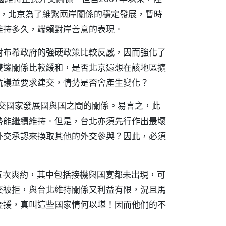
此，北京為了維繫兩岸關係的穩定發展，暫時
維持多久，端賴對岸善意的表現。
對布希政府的強硬政策比較反感，因而強化了
雙邊關係比較緩和，是否北京還想在該地區擴
抗議並要求建交，情勢是否會產生變化？
邦交國家發展國與國之間的關係。易言之，此
勢能繼續維持。但是，台北亦須先行作出最壞
外交承認來換取其他的外交參與？因此，必須
嘉五次爽約，其中包括接機與國宴都未出現，可
交被拒，與台北維持關係又利益有限，況且馬
金援，真叫這些國家情何以堪！因而他們的不