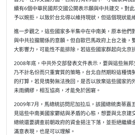
續有6個中華民國邦交國公開表示願與中共建交。對
予以婉拒，以致於台北得以維持現狀，但這個現狀能
進一步觀之，這些國家多半集中在中南美，原本他們
與中共拉攏關係的意願。但自歐巴馬政府上台之後，
大影響力，可能性不能排除，若這些國家群起向北京
2008年底，中共外交部發表文件表示，要與這些無
乃不計名份而只重實質的策略，台北自然期盼這種情
的打算，若見情勢無法挽回，是否以放棄這些國家的
未雨綢繆，相互協商，才能免於困窘。
2009年7月，馬總統訪問尼加拉瓜，該國總統奧蒂
見這些中南美國家鬱結與矛盾的心態，想要與北京建
總統還要調查前朝政府的資金挹注下落，並拒絕繼續
滿意表現，也是可以理解。