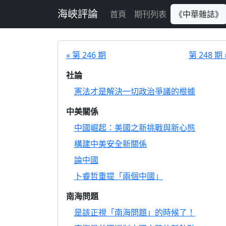
跳至主要內容
海峽評論
首頁
期刊列表
《中華雜誌》
« 第 246 期
第 248 期 
社論
憲法才是解決一切政治爭議的根據
中美關係
中國崛起：美國之新挑戰與新心態
構建中美安全新關係
論中國
卜睿哲重提「兩個中國」
南海問題
是該正視「南海問題」的時候了！