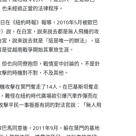
，也未經過正當的法律程序。
5月28日在《紐約時報》報導，2010年5月被歐巴
lair）說，在白宮，說來說去都是無人飛機的攻
白宮，說來說去就是『這是唯一的辦法』，這
將是從越南戰爭開始其軍旅生涯。
，但也向同僚抱怨，戰情室中討論的，不是針
攻擊的時機對不對，不及其他。
機攻擊在葉門奪走了14人，在巴基斯坦奪走
機，難怪在紐約時代廣場欲引爆汽車炸彈而在
d）會就攻擊平民一事振振有詞的對法官說：「無人飛
巴馬同意後，2011年9月，躲在葉門的基地