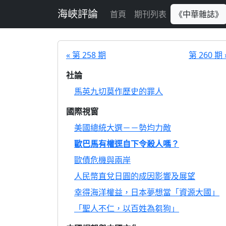
跳至主要內容
海峽評論
首頁
期刊列表
《中華雜誌》
« 第 258 期
第 260 期 
社論
馬英九切莫作歷史的罪人
國際視窗
美國總統大選－－勢均力敵
歐巴馬有權逕自下令殺人嗎？
歐債危機與兩岸
人民幣直兌日圓的成因影響及展望
幸得海洋權益，日本夢想當「資源大國」
「聖人不仁，以百姓為芻狗」