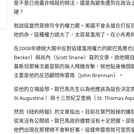
是不是已用盡非暗殺的辦法，還是為避免遭到在政治
硬？
就說這當然是總司令的權力罷。美國不會永遠在打反
他的命。這種權力過大了，太容易濫用了，在小布希
在2008年總統大選中反對這樣濫用權力的歐巴馬應也
Becker）與尚內（Scott Shane）寫的文章，
基斯坦那幾次最冒險的無人飛機攻擊，就他貼身幾個
主要是他的反恐顧問佈雷南（John Brennan）。
從他的立場設想，歐巴馬先生以為他應該為這些決定
St Augustine ）與十三世紀艾奎納（ St. Thomas
然而《紐約時報》的文章指出，目前在葉門殺掉的嫌
從來沒有公開過。歐巴馬政府儘管沒有十足把握，卻
他們出現在那裡總不會幹好事。這樣佈雷南就可堂而