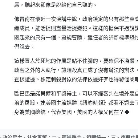
嚴，聽起來卻像是說給他自己聽的。
佈雷南在最近一次演講中說，政府鎖定的只有那些真
織成員，能活捉則盡量活捉嫌犯。這樣的擔保不過說
關起來的只有一個。蕭規曹隨，繼任者的評斷標準恐
們說去。
這樣置人於死地的作風是站不住腳的。要確保不濫殺
政客之外的人執行，讓暗殺真正成了沒有辦法的辦法
查核證據。標定刺殺對象的法律依據好歹也得發個簡
歐巴馬是諾貝爾和平獎得主，可以不經審判在境外逕
治的屠殺，連美國主流媒體《紐約時報》都看不過去
身為美國總統，代表美國，美國的人權又何在？◆
、政治民主，社會平等；二、兩岸整合，祖國統一；三、復興中