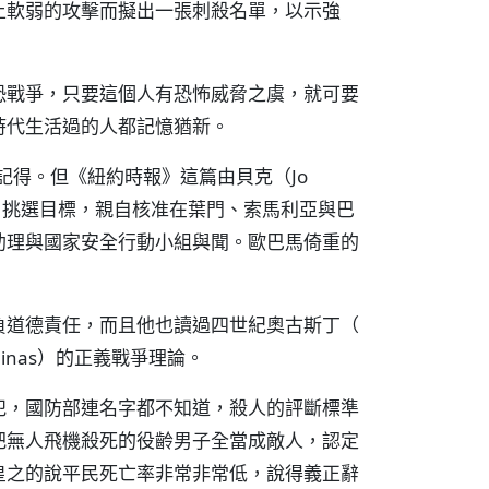
上軟弱的攻擊而擬出一張刺殺名單，以示強
恐戰爭，只要這個人有恐怖威脅之虞，就可要
時代生活過的人都記憶猶新。
記得。但《紐約時報》這篇由貝克（Jo
說他親自挑選目標，親自核准在葉門、索馬利亞與巴
助理與國家安全行動小組與聞。歐巴馬倚重的
負道德責任，而且他也讀過四世紀奧古斯丁（
 Aquinas）的正義戰爭理論。
犯，國防部連名字都不知道，殺人的評斷標準
把無人飛機殺死的役齡男子全當成敵人，認定
皇之的說平民死亡率非常非常低，說得義正辭