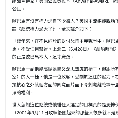
組織宣傳家，美國公民奧拉基（Anwar al-Awla
公民。
歐巴馬有沒有權力逕自下令殺人？美國主流媒體說話了。
論《總統權力過大了》，全文譯介如下：
「幾年來，在不見硝煙的對付恐怖主義戰爭中，歐巴
象，不受任何監督。上週二（5月28日）《紐約時報
的正是歐巴馬本人，這才麻煩。
歐巴馬一副他能高瞻遠矚又深思熟慮的樣子，但跟所
室）的人一樣，他是一位政客，受制於連任的壓力。
策核心之外某個方面的同意而片面下令刺殺離戰場千
法的權利。
世人怎知這位總統或他繼任人選定的目標真的是恐怖
（2001年9月11日攻擊後關起來的那些人很多就不