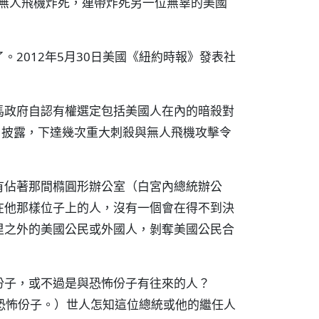
ki）遭無人飛機炸死，連帶炸死另一位無辜的美國
2012年5月30日美國《紐約時報》發表社
馬政府自認有權選定包括美國人在內的暗殺對
》披露，下達幾次重大刺殺與無人飛機攻擊令
有佔著那間橢圓形辦公室（白宮內總統辦公
在他那樣位子上的人，沒有一個會在得不到決
里之外的美國公民或外國人，剝奪美國公民合
份子，或不過是與恐怖份子有往來的人？
是恐怖份子。）世人怎知這位總統或他的繼任人