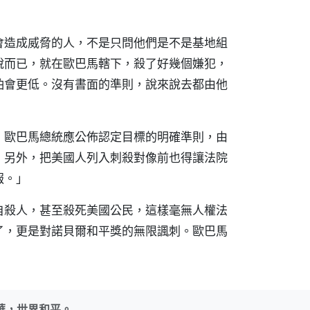
會造成威脅的人，不是只問他們是不是基地組
說而已，就在歐巴馬轄下，殺了好幾個嫌犯，
怕會更低。沒有書面的準則，說來說去都由他
，歐巴馬總統應公佈認定目標的明確準則，由
，另外，把美國人列入刺殺對像前也得讓法院
報。」
自殺人，甚至殺死美國公民，這樣毫無人權法
了，更是對諾貝爾和平獎的無限諷刺。歐巴馬
華，世界和平。