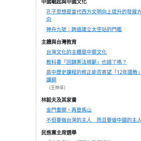
中國崛起與中國文化
孔子思想是當代西方文明向上提升的發展
向
神舟九號：跨過建立太空站的門檻
主體與台灣教育
台灣文化的主體是中華文化
教科書「回歸憲法規範」也錯了嗎？
高中歷史課程的修正能否寄望「12年國教
課綱
（王仲孚）
林毅夫及其家書
金門重開，再登馬山
不但要做台灣的主人 而且要做中國的主
民進黨主席選舉