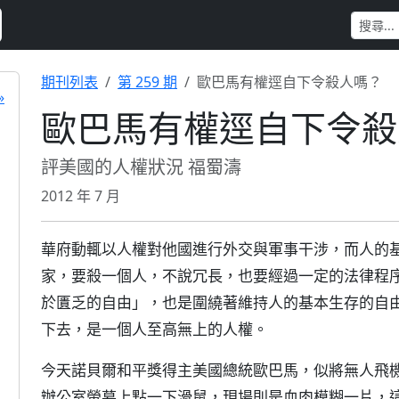
期刊列表
第 259 期
歐巴馬有權逕自下令殺人嗎？
»
歐巴馬有權逕自下令殺
評美國的人權狀況 福蜀濤
2012 年 7 月
華府動輒以人權對他國進行外交與軍事干涉，而人的
家，要殺一個人，不說冗長，也要經過一定的法律程
於匱乏的自由」，也是圍繞著維持人的基本生存的自
下去，是一個人至高無上的人權。
今天諾貝爾和平獎得主美國總統歐巴馬，似將無人飛
辦公室螢幕上點一下滑鼠，現場則是血肉模糊一片，