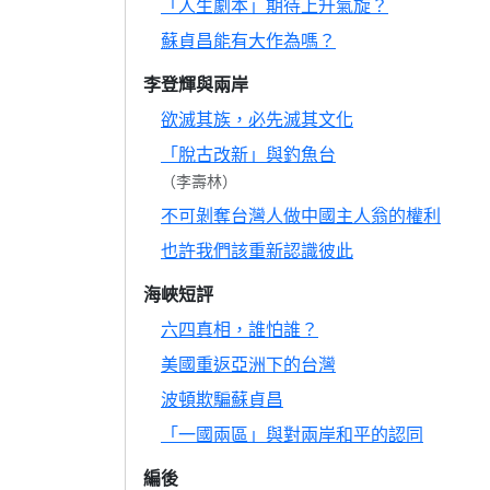
「人生劇本」期待上升氣旋？
蘇貞昌能有大作為嗎？
李登輝與兩岸
欲滅其族，必先滅其文化
「脫古改新」與釣魚台
（李壽林）
不可剝奪台灣人做中國主人翁的權利
也許我們該重新認識彼此
海峽短評
六四真相，誰怕誰？
美國重返亞洲下的台灣
波頓欺騙蘇貞昌
「一國兩區」與對兩岸和平的認同
編後