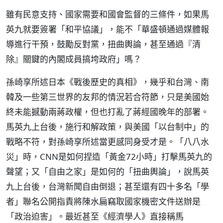
雖有民意支持、國家需要和國會監督的三條件，如果馬
英九就要簽署「和平協議」，能不「華盛頓通過媒體報
導進行干預，鼓勵反對黨，扭曲輿論，甚至通過『清
除』關鍵的內閣成員搞垮政府」嗎？
孫崎享所述日本《戰後歷史的真相》，幾乎和台灣、南
韓及一些第三世界的友邦的情況若合符節，只是美國始
終未能撼動兩蔣政權，但也打亂了蔣經國晚年的部署。
馬英九上台後，施行和解政策，與美國「以台制中」的
戰略不符，對孫崎享所述當更感同身受才是。「八八水
災」時，CNN是如何捏造「黃金72小時」打擊馬英九的
聲望；又「自由之家」是如何的「扭曲輿論」，說馬英
九上台後，台灣新聞自由倒退；甚至還有四十多名「學
者」聯名公開指責將陳水扁竊取國家機密文件送辦是
「政治迫害」。最近甚至《經濟學人》直接稱馬