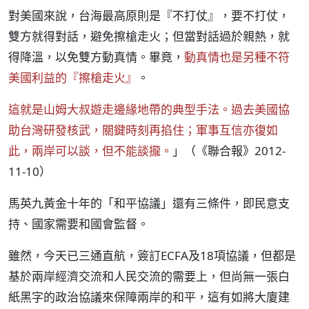
對美國來說，台海最高原則是『不打仗』，要不打仗，
雙方就得對話，避免擦槍走火；但當對話過於親熱，就
得降溫，以免雙方動真情。畢竟，
動真情也是另種不符
美國利益的『擦槍走火』
。
這就是山姆大叔遊走邊緣地帶的典型手法。過去美國協
助台灣研發核武，關鍵時刻再掐住；軍事互信亦復如
此，兩岸可以談，但不能談攏。
」（《聯合報》2012-
11-10）
馬英九黃金十年的「和平協議」還有三條件，即民意支
持、國家需要和國會監督。
雖然，今天已三通直航，簽訂ECFA及18項協議，但都是
基於兩岸經濟交流和人民交流的需要上，但尚無一張白
紙黑字的政治協議來保障兩岸的和平，這有如將大廈建