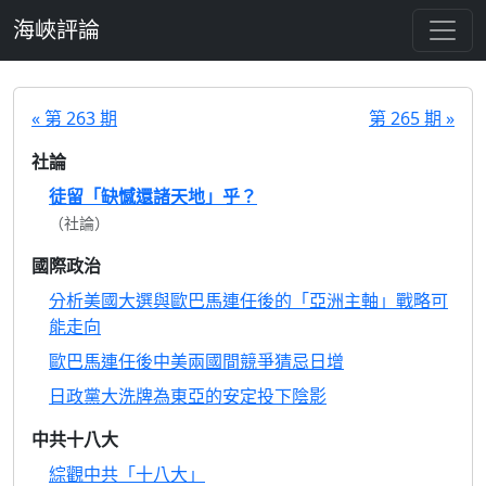
跳至主要內容
海峽評論
« 第 263 期
第 265 期 »
社論
徒留「缺憾還諸天地」乎？
（社論）
國際政治
分析美國大選與歐巴馬連任後的「亞洲主軸」戰略可
能走向
歐巴馬連任後中美兩國間競爭猜忌日增
日政黨大洗牌為東亞的安定投下陰影
中共十八大
綜觀中共「十八大」