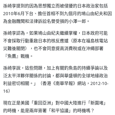
孫崎享提到的因為思想獨立而被侵擾的日本政治家包括
2010年6月下台、擔任首相不到九個月的鳩山由紀夫和因
為金融醜聞和法律訴訟名譽受損的小澤一郎。
孫崎享認為，如果鳩山由紀夫繼續掌權，日本政府可能
不會採取行動重啟日本的核反應爐（原本在福島核電站
災難後關閉），也不會同意提高消費稅或在沖繩部署
『魚鷹』戰機。
孫崎享說，這些問題，加上有關釣魚島的持續爭論以及
泛太平洋夥伴關係的討論，都與華盛頓的全球地緣政治
利益密切相關。」（香港《南華早報》網站，2012-10-
16）
現在正是美國「重回亞洲」對中國大陸進行「新圍堵」
的時機，能是兩岸簽署「和平協議」的時機嗎？