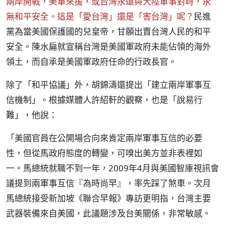
兩岸開戰，美軍來援，或台灣永遠與大陸軍事對峙，永
無和平安全。這是「愛台灣」還是「害台灣」呢？
民進
黨為當美國保護國的兒皇帝，甘願出賣台灣人民的和平
安全。陳水扁就宣稱台灣是美國軍政府未能佔領的海外
領土，而自承是美國軍政府任命的行政長官。
除了「和平協議」外，胡錦濤還提出「建立兩岸軍事互
信機制」。根據媒體人許紹軒的觀察，也是「說易行
難」，他說：
「美國官員在公開場合向來肯定兩岸軍事互信的必要
性，但從馬政府態度的轉變，可嗅出美方並非表裡如
一。馬總統就職不到一年，2009年4月與美國智庫視訊會
議提到兩軍事互信『為時尚早』，率先踩了煞車。次月
馬總統接受新加坡《聯合早報》專訪更明指，台灣主要
武器裝備來自美國，此議題涉及台美關係，非常敏感。