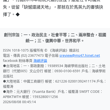
失，徒留「缺憾還諸天地」，那就在於馬英九的審慎抉
擇了。◆
創刊宗旨：一、政治民主，社會平等；二、兩岸整合，祖國
統一；三、復興中華，世界和平。
ISSN 1018-1075 版權所有 © 《海峽評論》雜誌社
電話、傳真 (02) 23677473 電子信箱
sreview@ms47.hinet.net
facebook 粉絲專頁
海峽評論
●台灣地區：一、郵政劃撥：19389534 海峽學術出版社；二、土地
銀行（代號005）文山分行 帳號：0930-0100-6591 戶名：海峽學術
出版社
●大陸地區：中國工商銀行 帳號：621226 02001392411174 戶名：
福蜀涛
●海外：元大銀行（Yuanta Bank）戶名：福蜀濤 SWIFT CODE：
APBKTWTH 帳號：1593280011256
2026/08/08 00:45:14