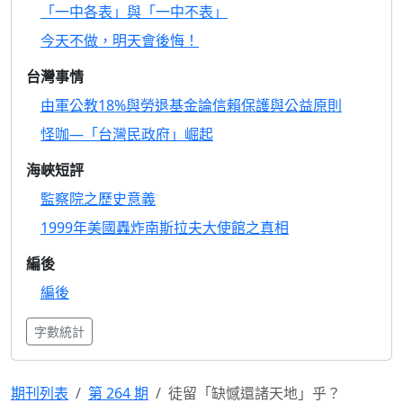
「一中各表」與「一中不表」
今天不做，明天會後悔！
台灣事情
由軍公教18%與勞退基金論信賴保護與公益原則
怪咖—「台灣民政府」崛起
海峽短評
監察院之歷史意義
1999年美國轟炸南斯拉夫大使館之真相
編後
編後
字數統計
期刊列表
第 264 期
徒留「缺憾還諸天地」乎？