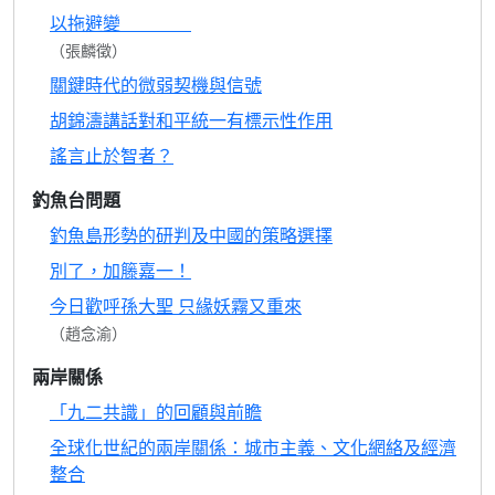
以拖避變
（張麟徵）
關鍵時代的微弱契機與信號
胡錦濤講話對和平統一有標示性作用
謠言止於智者？
釣魚台問題
釣魚島形勢的研判及中國的策略選擇
別了，加籐嘉一！
今日歡呼孫大聖 只緣妖霧又重來
（趙念渝）
兩岸關係
「九二共識」的回顧與前瞻
全球化世紀的兩岸關係：城市主義、文化網絡及經濟
整合