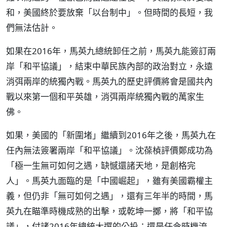
和，美國終於要放棄「以台制中」。但時間的長短，我
們無法估計。
如果在2016年，馬英九總統卸任之前，馬英九能簽訂兩
岸「和平協議」，結束中華民族內部的政治對立，永遠
消弭兩岸的統獨內戰。馬英九的歷史評價將會是國共內
戰以來第一個和平英雄，消弭兩岸統獨內戰的萬家生
佛。
如果，美國的「新圍堵」繼續到2016年之後，馬英九在
任內無法簽署兩岸「和平協議」。沈葆楨評價鄭成功為
「極一生無可如何之遇，缺憾還諸天地，是創格完
人」。馬英九面臨的是「中國崛起」，雖有美國霸權主
義，但仍非「無可如何之遇」，還有三年半的時間，馬
英九在瞄準時機成熟的出擊，或乾坤一擲，將「和平協
議」，付諸2016年總統大選的公投；還是任令時機流