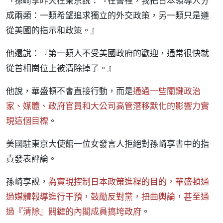
「孫崎享昨天在東京說：『在書裡，我把日本領導人分
成兩類：一類希望追求獨立的外交政策，另一類只是遵
從美國的指示和政策。』
他還說：『第一類人不受美國政府的歡迎，通常很快就
從首相崗位上被清除掉了。』
他說，華盛頓不會直接行動，而是
通過一些關鍵政治
家、媒體、政府官員和大公司高管潛移默化的影響力實
現這個目標
。
美國駐東京大使館一位女發言人拒絕對孫崎享書中的指
責發表評論。
孫崎享說，
為實現控制日本政策進程的目的，華盛頓通
過媒體報導進行干預，鼓勵反對黨，扭曲輿論，甚至通
過『清除』關鍵的內閣成員搞垮政府
。