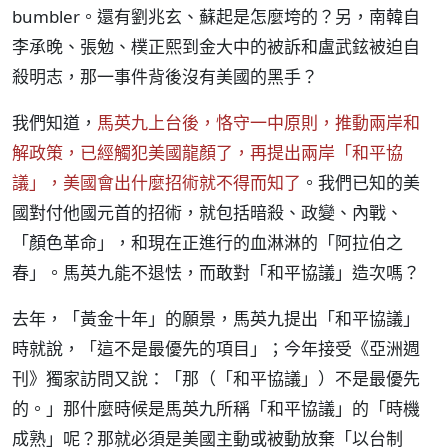
bumbler。還有劉兆玄、蘇起是怎麼垮的？另，南韓自
李承晚、張勉、樸正熙到金大中的被訴和盧武鉉被迫自
殺明志，那一事件背後沒有美國的黑手？
我們知道，
馬英九上台後，恪守一中原則，推動兩岸和
解政策，已經觸犯美國龍顏了，再提出兩岸「和平協
議」，美國會出什麼招術就不得而知了
。我們已知的美
國對付他國元首的招術，就包括暗殺、政變、內戰、
「顏色革命」，和現在正進行的血淋淋的「阿拉伯之
春」。馬英九能不退怯，而敢對「和平協議」造次嗎？
去年，「黃金十年」的願景，馬英九提出「和平協議」
時就說，「這不是最優先的項目」；今年接受《亞洲週
刊》獨家訪問又說：「那（「和平協議」）不是最優先
的。」那什麼時候是馬英九所稱「和平協議」的「時機
成熟」呢？那就必須是美國主動或被動放棄「以台制