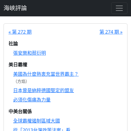
跳至主要內容
海峽評論
« 第 272 期
第 274 期 »
社論
張安樂和蔡衍明
美日霸權
美國為什麼熱衷充當世界霸主？
（方焰）
日本曾是納粹德國堅定的盟友
必須化傷痛為力量
中美台關係
全球霸權遏制區域大國
從「2013台灣政策法案」看