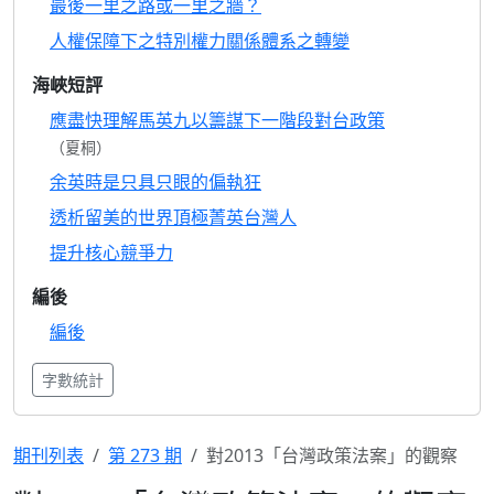
最後一里之路或一里之牆？
人權保障下之特別權力關係體系之轉變
海峽短評
應盡快理解馬英九以籌謀下一階段對台政策
（夏桐）
余英時是只具只眼的偏執狂
透析留美的世界頂極菁英台灣人
提升核心競爭力
編後
編後
字數統計
期刊列表
第 273 期
對2013「台灣政策法案」的觀察