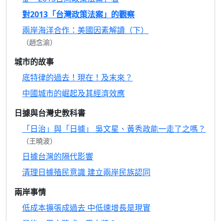
對2013「台灣政策法案」的觀察
兩岸海洋合作：美國因素解讀（下）
（趙念渝）
城市的故事
底特律的過去！現在！及末來？
中國城市的崛起及其經濟效應
日據與台灣史教科書
「日治」與「日據」 吳文星、黃秀政能一走了之嗎？
（王曉波）
日據台灣的隔代影響
清理日據殖民意識 建立兩岸民族認同
兩岸事情
低成本擴張成過去 中低速增長是現實