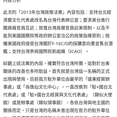
內容分析
此次的「2013年台灣政策法案」內容包括︰支持台北經
濟暨文化代表處改名為台灣代表辦公室；要求美台進行
閣員級官員互訪；放寬台灣高層官員訪美限制，以及不
能到美國國務院等政府辦公室洽公的政策指導原則；授
權美國政府接受台灣關於F-16C/D的採購意向書並售台潛
艦；支持台灣參與國際民航組織（ICAO）。
綜觀上述法案的內容，確實符合台灣所需，這對於台美
關係的改善也多所助益。首先就是台灣這一名稱的正式
出現與使用。目前我方駐外單位由最早的「遠東經貿辦
事處」或「孫逸仙文化中心」，一直改進到「駐×國台北
代表處」或「駐×國台北經貿與文化代表處」（類似大使
館）或是辦事處（類似領事館），各依台灣與地主國的
關係而定，只是台灣的名稱未曾出現在官方的駐外單位