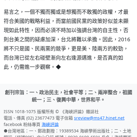
易言之，一個不獨而獨或是想獨而不敢獨的政權，才最
符合美國的戰略利益，而當前國民黨的政策好似並未顯
現如此特性，因而必須不時加以強調台灣的自主性，否
則台美之間的疑慮加深，台北將難以承擔。因此，2016
將不只是國、民兩黨的競爭，更是美、陸兩方的較勁，
而台灣已從左右碰壁漸向左右逢源邁進，是否真的如
此，仍需進一步觀察。◆
創刊宗旨：一、政治民主，社會平等；二、兩岸整合，祖國
統一；三、復興中華，世界和平。
ISSN 1018-1075 版權所有 © 《海峽評論》雜誌社
電話、傳真 (02) 23677473 電子信箱
sreview@ms47.hinet.net
facebook 粉絲專頁
海峽評論
●台灣地區：一、郵政劃撥：19389534 海峽學術出版社；二、土地