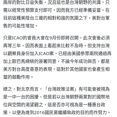
兩岸的對比日益失衡，況且這也是台灣朝野的共識，只
需以經常性預算支付即可，因而我方已經準備妥當。在
目前這種美陸台三邊的相對和諧的氛圍之下，美對台軍
售的可能性增加。
只是ICAO的會員大會在9月份即將召開，此次會後必須
再等三年，因而表面上看起來比較不及時。但支持台灣
以觀察員身份加入ICAO案，已經由美國參眾兩院通過再
加上歐巴馬總統的簽署同意，不論今年成功與否，都是
美方對台高度善意的表現，這對於其他國家也會產生相
當的鼓勵作用。
總之，對北京而言，「台灣政策法案」有可能會被視為
是一中一台的困擾，但是若以台灣朝野兩黨對於國際地
位與空間的渴望觀之，這是否亦可視為是一種惠台政
策，以便為達到2016國民黨繼續執政的目的而作努力。