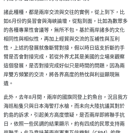
諸此種種，都是兩岸交流與交往的實例，從上到下，比
如6月份的吳習會與海峽論壇，從點到面，比如為數眾多
的各種專業性會議等，無所不包。基於兩岸諸多的文化
相同性與相似性，再加上經貿與交流的互補性與互利
性，上述的發展就像斷臂對接，假以時日這支折斷的手
臂是否會對接完成，若從外界尤其是美國的立場來觀察
這個發展，是否對接完成好似只是時間的問題，因為兩
岸雙方頻繁的交流，將各界高度的熱忱與利益顯現無
遺。
此外，去年8月間，兩岸的國旗同登上釣魚台，況且我方
海巡船隻只與日本海警打水槍，而未向大陸抗議其對於
釣島的訴求，引起美方高度懷疑，是否兩岸即將聯手抗
日，依照一些民調的結果顯示，約有四成的民眾支持兩
岸聯手，此乃意味著兩岸軍事互信機制（CBM）的啟