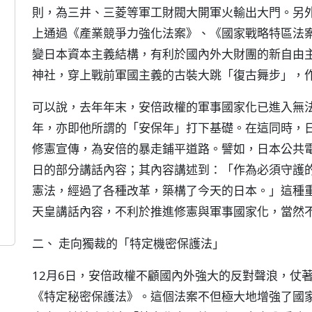
則，為三井、三菱等軍工財閥大開軍火輸出大門。另外
上通過《產業競爭力強化法案》、《國家戰略特區法
變日本資本主義結構，有利於國內外大財團的新自由主
神社，穿上戰前軍國主義的古裝大跳「復古舞步」，
可以說，去年年末，安倍政權的軍事國家化已進入無
年，亦即他所謂的「安保年」打下基礎。在這同時，
修憲宣傳，為安倍的暴走鋪平道路。譬如，日本公共電視
日的部分講話內容；其內容講述到：「作為必須守護
憲法，經過了各種改革，築構了今天的日本。」這種
天皇講話內容，不利於推進修憲與軍事國家化，當然
二、 走向獨裁的「特定機密保護法」
12月6日，安倍政權不顧國內外強大的反對聲浪，仗
《特定秘密保護法》。這個法案不但極大地增強了國