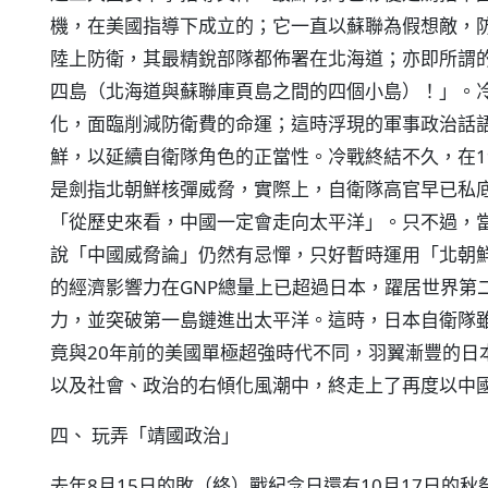
機，在美國指導下成立的；它一直以蘇聯為假想敵，
陸上防衛，其最精銳部隊都佈署在北海道；亦即所謂
四島（北海道與蘇聯庫頁島之間的四個小島）！」。
化，面臨削減防衛費的命運；這時浮現的軍事政治話
鮮，以延續自衛隊角色的正當性。冷戰終結不久，在1
是劍指北朝鮮核彈威脅，實際上，自衛隊高官早已私
「從歷史來看，中國一定會走向太平洋」。只不過，
說「中國威脅論」仍然有忌憚，只好暫時運用「北朝鮮
的經濟影響力在GNP總量上已超過日本，躍居世界第
力，並突破第一島鏈進出太平洋。這時，日本自衛隊雖
竟與20年前的美國單極超強時代不同，羽翼漸豐的日
以及社會、政治的右傾化風潮中，終走上了再度以中
四、 玩弄「靖國政治」
去年8月15日的敗（終）戰紀念日還有10月17日的秋