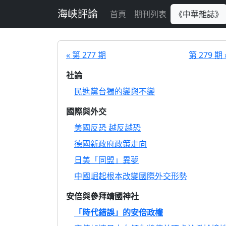
跳至主要內容
海峽評論
首頁
期刊列表
《中華雜誌》
« 第 277 期
第 279 期 
社論
民進黨台獨的變與不變
國際與外交
美國反恐 越反越恐
德國新政府政策走向
日美「同盟」異夢
中國崛起根本改變國際外交形勢
安倍與參拜靖國神社
「時代錯誤」的安倍政權