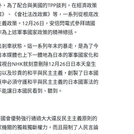
，為了配合與美國的TPP談判，在經濟政策
案》、《會社法改政案》等，一系列從根底改
義政策。12月26日，安倍閃電式參拜靖國
作為上述軍事國家政策的精神總括。
法剎車狀態。這一系列年末的暴走，是為了今
日本媒體也上下一體地為日本的軍事國家化和
台NHK就刻意刪除12月26日日本天皇生
的以及珍貴的和平與民主主義，創製了日本國
重申必須守護和平與民主主義的日本國憲法的
不能讓日本國民看到、聽到。
著國會優勢強行通過大大違反民主主義原則的
家機關的獨裁獨斷權力，而且箝制了人民言論