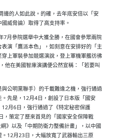
倍周邊的人如此說。的確，去年底安倍以「安
中國威脅論）取得了高支持率。
去年7月參院選舉中大獲全勝，在國會參眾兩院
合表演「鷹派本色」，如刻意在安排好的「主
至穿上軍裝參加競選演說，登上軍機軍艦彷彿
時，他在美國智庫演講便公然宣稱：「若要叫
是與公明黨聯手）的千載難逢之機，強行通過
。先是，12月4日，創設了日本版「國安
12月6日，強行通過了《特定秘密保護
7日，策定了歷來首見的「國家安全保障戰
大綱》以及「中期防衛力整備計畫」，以中國
。12月23日，大幅放寬了武器輸出三原