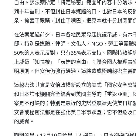
自由。該法案所定「特定秘密」範圍和內容十分曖昧
到十年重刑，不但封住日本媒體的口，也對日本的反
朵、掩蓋了眼睛，封住了嘴巴，把原本就十分封閉而
在法案通過前夕，日本各地民眾發起抗議示威，有六
邸，特別是媒體、律師、文化人、NGO、勞工等團體
50%的人表示反對，只有35%表示支持。國際特赦
上威脅「知情權」「表達的自由」；聯合國人權理事
明原則，但安倍仍強行通過。這將造成極端秘密主義
這秘密法其實是安倍政權新設立的美式「國家安全會
和日本諜報機關完全統合到美國主導的「重返亞洲」
案是不可缺的；特別是最近的史諾登震盪更使美日加
安會或秘密法都是在強化美日軍事聯盟；它不但危及
的威脅。
嘲諷的是，12月10日恰是「人權日」，日本卻逆向通