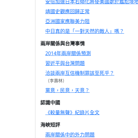
安倍加速日本右傾化將使美國處於尷尬境
靖國史觀應回歸正常
亞洲國家應聯美力阻
中日真的是「一對天然的敵人」嗎？
兩岸關係與台灣事情
2014年兩岸關係預測
習近平與台灣問題
洽談兩岸互信機制罪該至死乎？
（李壽林）
黨意，民意，天意？
認識中國
《較量無聲》紀錄片全文
海峽短評
兩岸關係中的外力問題