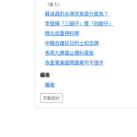
（金人）
蘇貞昌的台灣究竟是什麼鳥？
李登輝「三腳仔」贊「四腳仔」
顏元叔重視科學
中韓合建抗日烈士紀念碑
馬英九應遏止爆料風氣
為皇軍美國帶路黨可不慎乎
編後
編後
字數統計