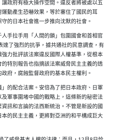
，讓政府有極大操作空間。違反者將被處以五
對運動產生恐嚇效果，等於塞住了國民的耳
保守的日本社會進一步推向沈默的社會。
千人手拉手用「人間的鎖」包圍國會和首相官
表達了強烈的抗爭，據共通社的民意調查，有
組織強力批評該法案違反國際人權基準，從根本
會的特別報告也指摘該法案威脅民主主義的透
的政府，腐蝕監督政府的基本民主權利。
議」的配合法案。安倍為了把日本政府、日軍
以及軍事圍堵中國的戰略上，這條新的秘密法
緊資訊和言論的法西斯統治。不管是新設的國
日本的民主主義，更將對亞洲的和平構成巨大
過了威脅基本人權的法律；而且，12月8日恰