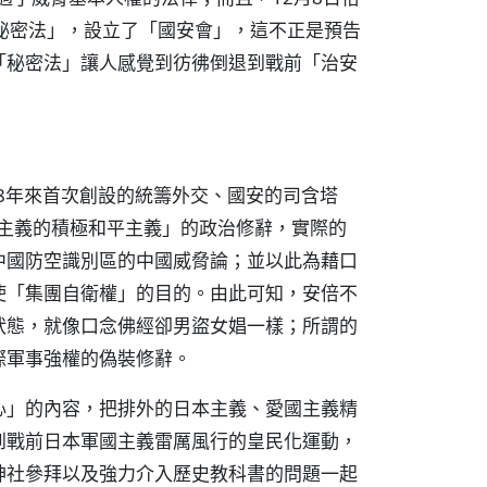
秘密法」，設立了「國安會」，這不正是預告
「秘密法」讓人感覺到彷彿倒退到戰前「治安
68年來首次創設的統籌外交、國安的司含塔
調主義的積極和平主義」的政治修辭，實際的
中國防空識別區的中國威脅論；並以此為藉口
使「集團自衛權」的目的。由此可知，安倍不
狀態，就像口念佛經卻男盜女娼一樣；所謂的
際軍事強權的偽裝修辭。
心」的內容，把排外的日本主義、愛國主義精
到戰前日本軍國主義雷厲風行的皇民化運動，
神社參拜以及強力介入歷史教科書的問題一起