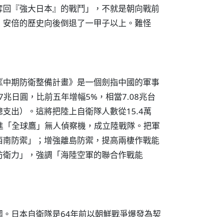
奪回『強大日本』的戰鬥」，不就是朝向戰前
，安倍的歷史向後倒退了一甲子以上。難怪
《中期防衛整備計畫》是一個劍指中國的軍事
兆日圓，比前五年增幅5%，相當7.08兆台
支出）。這將把陸上自衛隊人數從15.4萬
引進「全球鷹」無人偵察機，成立陸戰隊。把軍
西南防禦」；增強離島防禦，提高兩棲作戰能
防衛力」，強調「海陸空軍的聯合作戰能
。日本自衛隊是64年前以朝鮮戰爭爆發為契