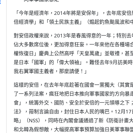
地
「今年是經濟年，2014年將是安保年」，去年底安
倍經濟學」和「領土民族主義」（煽起釣魚颱風波和
對安倍政權來說，2013年是春風得意的一年；特別
佔大多數席位後，更加得意狂妄。一年來他在各種場
權恢復日」慶典上公然高呼「天皇萬歲」並敬禮，甚
是日本「國軍」的「偉大領袖」。難怪去年9月訪美
我右翼軍國主義者，那麼請便！」
這樣的安倍，在去年年底趁著在國會一黨獨大（其實
了一系列法案，瘋狂地把日本推向軍事國家的方向暴走
會」，統籌外交、國防、安全於安倍的一元領導之下；
法》，箝制言論自由，封住日本人民的嘴巴。12月1
略」（NSS），同時在內閣會議通過了新《防衛計畫
和北韓為假想敵，大幅提高軍事預算加強日美軍事聯盟