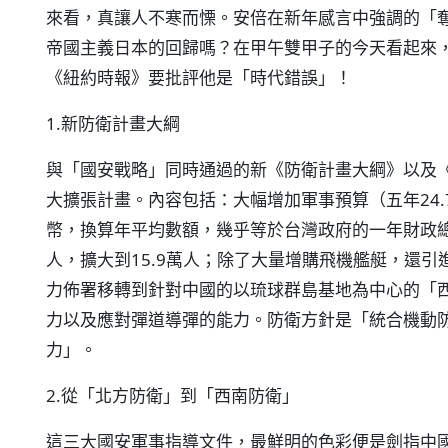
來看，真讓人不寒而慄。安倍在新年感言中強調的「
帝國主義日本的回歸嗎？在甲午雙甲子的今天看起來
《紐約時報》要批評他是「時代錯誤」！
1.新防衛計畫大綱
與「國安戰略」同時通過的新《防衛計畫大綱》以及
大擴張計畫。內容包括：大幅增加軍事預算（五年24.7
幣，換算年平均數額，幾乎等於台灣政府的一年財政總
人，擴大到15.9萬人；除了大量增購飛機艦艇，還
力佈署移轉到針對中國的以琉球群島基地為中心的「
力以及應對彈道導彈的能力。防衛方針是「統合機動
力」。
2.從「北方防衛」到「西南防衛」
這三大國安軍事指導文件，最鮮明的色彩便是劍指中國