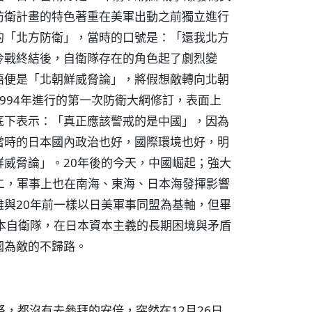
防衛計畫的特色著重在美軍出動之前獨立進行
的「北方防衛」，當時的口號是：「還我北方
冷戰終結後，自衛隊存在的角色起了劇烈變
語便是「北朝鮮威脅論」，將假想敵轉向北朝
994年進行的第一次防衛大綱修訂，表面上
底下表示：「真正應該警戒的是中國」，因為
當時的日本國內政治也好，國際環境也好，明
威脅論」。20年後的今天，中國崛起；強大
二，軍事上也在南海、東海、日本海發揮影響
與20年前一樣以日美軍事同盟為基軸，但畢
本自衛隊，在日本資本主義的長期困境與矛盾
國為敵的不歸路。
祭，都沒有去參拜的安倍，突然在12月26日