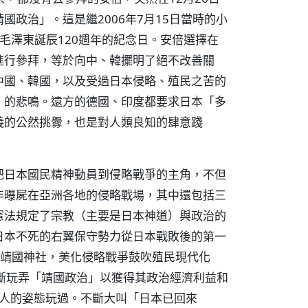
政治」。這是繼2006年7月15日當時的小
毛澤東誕辰120週年的紀念日。安倍選擇在
進行參拜，等於向中、韓擺明了絕不改善關
中國、韓國，以及受過日本侵略、殖民之苦的
」的悲鳴。遠方的德國、印度都要求日本「多
義的公然挑釁，也是對人類良知的肆意踐
把日本國民精神動員到侵略戰爭的主角，不但
年曝屍在亞洲各地的侵略戰場，其中還包括三
憲法規定了宗教（主要是日本神道）與政治的
日本不死的右翼保守勢力從日本戰敗後的第一
在靖國神社，美化侵略戰爭鼓吹殖民現代化
斷玩弄「靖國政治」以獲得其政治經濟利益和
強人的姿態玩過。不斷大叫「日本已回來