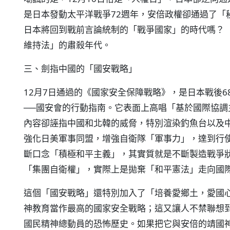
是日本發動太平洋戰爭72週年，安倍政權卻通過了「
日本將回到戰前言論統制的「戰爭國家」的時代嗎？
維持法」的肅殺年代。
三、劍指中國的「國安戰略」
12月7日通過的《國家安全保障戰略》，是日本戰後
──國安會的行動指南。它表面上高唱「基於國際協
內容卻誣指中國和北韓的威脅，特別渲染釣魚台以及
強化日美軍事同盟，增強自衛隊「軍事力」，達到行
斷口念「積極和平主義」，其實質就是不斷製造戰爭
「集團自衛權」，實際上是拋棄「和平憲法」走向國
這個「國安戰略」還特別加入了「培養愛鄉土，愛國
神教育當作最高的國家安全戰略；這又讓人不禁聯想
國民精神總動員的恐怖歷史。如果把它與安倍的靖國