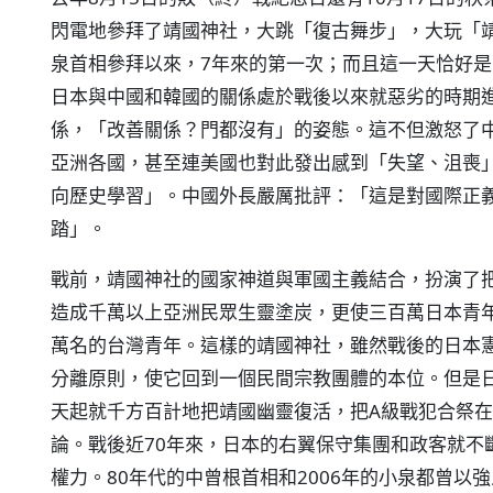
閃電地參拜了靖國神社，大跳「復古舞步」，大玩「靖國
泉首相參拜以來，7年來的第一次；而且這一天恰好是
日本與中國和韓國的關係處於戰後以來就惡劣的時期
係，「改善關係？門都沒有」的姿態。這不但激怒了
亞洲各國，甚至連美國也對此發出感到「失望、沮喪
向歷史學習」。中國外長嚴厲批評：「這是對國際正
踏」。
戰前，靖國神社的國家神道與軍國主義結合，扮演了
造成千萬以上亞洲民眾生靈塗炭，更使三百萬日本青
萬名的台灣青年。這樣的靖國神社，雖然戰後的日本
分離原則，使它回到一個民間宗教團體的本位。但是
天起就千方百計地把靖國幽靈復活，把A級戰犯合祭
論。戰後近70年來，日本的右翼保守集團和政客就不
權力。80年代的中曾根首相和2006年的小泉都曾以