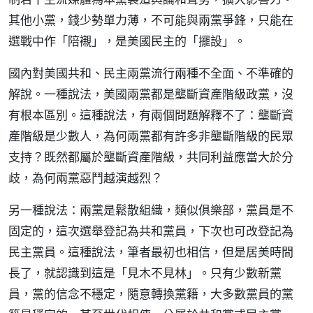
其他小黨，錢少勢單力薄，不可能與兩黨爭鋒，只能在
選戰中作「陪襯」，是美國民主的「擺設」。
國內對美國共和、民主兩黨流行兩種不全面、不準確的
解說。一種說法，美國兩黨都是壟斷資產階級政黨，沒
有根本區別。這種說法，有兩個問題解釋不了：壟斷資
產階級是少數人，為何兩黨都有許多非壟斷階級的民眾
支持？既然都屬於壟斷資產階級，共同利益應當大於分
歧，為何兩黨惡鬥越演越烈？
另一種說法：兩黨是鬆散組織，類似俱樂部，黨員是不
固定的，這次選舉登記為共和黨員，下次也可改登記為
民主黨員。這種說法，筆者最初也相信，但是居美時間
長了，就認識到這是「見木不見林」。只有少數新黨
員，黨的信念不穩定，隨意轉換黨籍，大多數黨員的黨