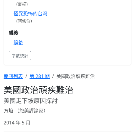
（夏桐）
怪異恐怖的台灣
（阿修伯）
編後
編後
字數統計
期刊列表
第 281 期
美國政治頑疾難治
美國政治頑疾難治
美國走下坡原因探討
方焰 （旅美評論家）
2014 年 5 月