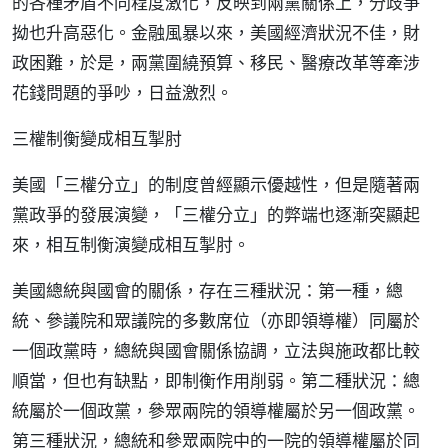
的各種矛盾不同程度激化，反映到兩黨關係上，分歧爭
拗也升高惡化。金融風暴以來，美國經濟狀況不佳，財
政困難，於是，兩黨圍繞預算、移民、醫療改革等牽涉
花錢問題的爭吵，日益激烈。
三權制衡變成相互掣肘
美國「三權分立」的制度曾經顯示優越性，但是隨著兩
黨政爭的發展演變，「三權分立」的弊端也逐漸突顯起
來，相互制衡演變成相互掣肘。
美國總統與國會的關係，存在三種狀況：第一種，總
統、參議院和眾議院的多數席位（亦即領導權）同屬於
一個政黨時，總統與國會關係協調，立法與施政都比較
順當，但也有缺點，即制衡作用削弱。第二種狀況：總
統屬於一個政黨，參眾兩院的領導權屬於另一個政黨。
第三種狀況，總統和參眾兩院中的一院的領導權屬於同