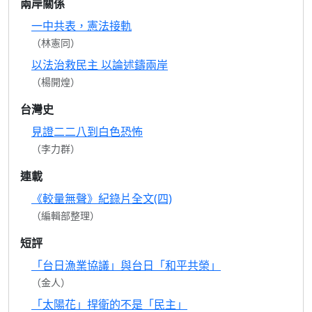
兩岸關係
一中共表，憲法接軌
（林憲同）
以法治救民主 以論述鑄兩岸
（楊開煌）
台灣史
見證二二八到白色恐怖
（李力群）
連載
《較量無聲》紀錄片全文(四)
（編輯部整理）
短評
「台日漁業協議」與台日「和平共榮」
（金人）
「太陽花」捍衛的不是「民主」