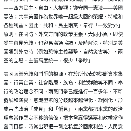
——西方民主、自由、人權觀；遵守同一憲法——美國
憲法；共享美國作為世界唯一超級大國的榮耀、特權和
各種利益。因此，共和、民主兩黨，奉行「一致對外」
原則，在國防、外交方面的政策主張，大同小異，即使
發生意見分歧，也容易溝通協調，及時解決。特別是美
國遇到外患時（例如恐怖主義襲擊、自然災害等），兩
黨的立場、主張高度統一，很少「爭吵」。
美國兩黨分歧和鬥爭的根源，在於所代表的壟斷資本集
團、行業企業、社會階層、族裔、利益群體等不同，奉
行的政治理念不同。兩黨鬥爭已經進行一百多年，不斷
發展和演變，意識型態的分歧越來越深化、凝固化，形
成某些政治「成見」和「偏見」。兩黨都把本黨的政治
理念當作堅定不移的信條，把本黨贏得選票和政權當作
奮鬥目標，時常出現把一黨之私置於國家利益、人民意