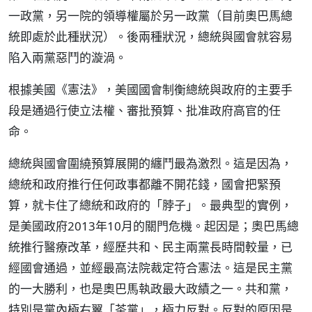
一政黨，另一院的領導權屬於另一政黨（目前奧巴馬總
統即處於此種狀況）。後兩種狀況，總統與國會就容易
陷入兩黨惡鬥的漩渦。
根據美國《憲法》，美國國會制衡總統與政府的主要手
段是通過行使立法權、審批預算、批准政府高官的任
命。
總統與國會圍繞預算展開的纏鬥最為激烈。這是因為，
總統和政府推行任何政事都離不開花錢，國會把緊預
算，就卡住了總統和政府的「脖子」。最典型的實例，
是美國政府2013年10月的關門危機。起因是；奧巴馬總
統推行醫療改革，經歷共和、民主兩黨長時間較量，已
經國會通過，並經最高法院裁定符合憲法。這是民主黨
的一大勝利，也是奧巴馬執政最大政績之一。共和黨，
特別是黨內極右翼「茶黨」，極力反對。反對的原因是