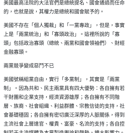
美國最高法院的大法官們是總統提名、國會通過而任命
的，也就是說，其權力是總統和國會賦予的。
美國不存在「個人獨裁」和「一黨專政」，但是，事實
上是「兩黨統治」和「寡頭政治」。這裡所說的「寡
頭」包括政治寡頭（總統、兩黨和國會領袖們）、財經
金融寡頭。
兩黨競爭變成惡鬥不已
美國號稱組黨自由，實行「多黨制」，其實是「兩黨
制」。因為共和、民主兩黨具有四大優勢：各自擁有若
干財團和企業支持，經濟資源雄厚；各自擁有不同階
層、族裔、社會組織、利益群體、宗教信徒的支持，社
會基礎穩固；各自擁有密切廣泛深厚的人脈關係，得到
主流社會上層達官、權貴、富豪、名流的支持；各自控
制若干主流媒體為本黨製造輿論和聲勢，擴大影響力。