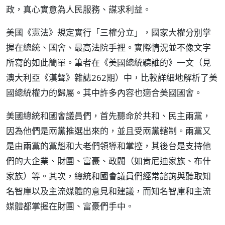
政，真心實意為人民服務、謀求利益。
美國《憲法》規定實行「三權分立」，國家大權分別掌
握在總統、國會、最高法院手裡。實際情況並不像文字
所寫的如此簡單。筆者在《美國總統聽誰的》一文（見
澳大利亞《漢聲》雜誌262期）中，比較詳細地解析了美
國總統權力的歸屬。其中許多內容也適合美國國會。
美國總統和國會議員們，首先聽命於共和、民主兩黨，
因為他們是兩黨推選出來的，並且受兩黨轄制。兩黨又
是由兩黨的黨魁和大老們領導和掌控，其後台是支持他
們的大企業、財團、富豪、政閥（如肯尼迪家族、布什
家族）等。其次，總統和國會議員們經常諮詢與聽取知
名智庫以及主流媒體的意見和建議，而知名智庫和主流
媒體都掌握在財團、富豪們手中。