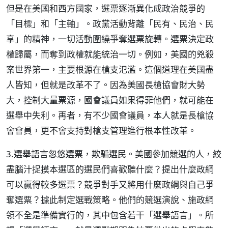
但是在美國和西方國家，選票逐漸異化成政治競爭的
「目標」和「主軸」。政黨活動背離「民有、民治、民
享」的精神，一切活動圍繞爭奪選票旋轉。選票決定政
權歸屬，而奪到政權就能統治一切。例如，美國的兇殺
案世界第一，主要根源在槍支氾濫。這個道理在美國盡
人皆知，但就是改革不了。因為美國長槍協會財大勢
大，控制大量票源，國會議員如果得罪他們，就可能在
選舉中失利。再者，有不少國會議員，本人就是長槍協
會會員，更不會支持對槍支管理進行根本性改革。
3.選舉語言忽悠選票，欺騙選民。美國參加競選的人，絞
盡腦汁捉摸本選區的選民們喜歡聽什麼？提出什麼政綱
可以贏得較多選票？競爭對手又將用什麼政綱與自己爭
奪選票？據此制定選戰策略。他們的競選演說、施政綱
領不全是準備實行的，其中包含若干「選舉語言」。所