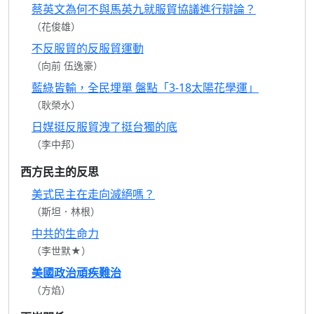
蔡英文為何不與馬英九就服貿協議進行辯論？
（花俊雄）
不反服貿的反服貿運動
（向前 伍逸豪）
藍綠皆輸，全民埋單 盤點「3-18太陽花學運」
（耿榮水）
日媒挺反服貿洩了挺台獨的底
（李中邦）
西方民主的反思
美式民主在走向滅絕嗎？
（斯坦．林根）
中共的生命力
（李世默★）
美國政治頑疾難治
（方焰）