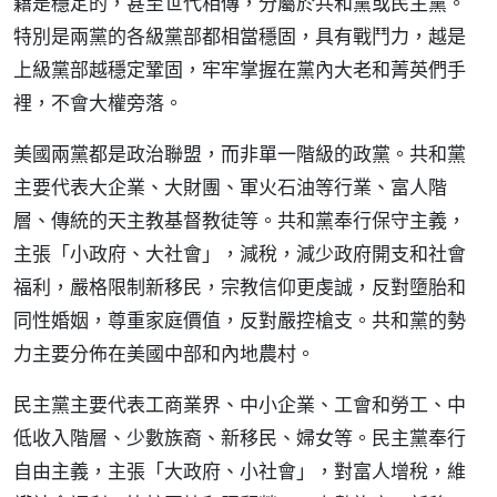
籍是穩定的，甚至世代相傳，分屬於共和黨或民主黨。
特別是兩黨的各級黨部都相當穩固，具有戰鬥力，越是
上級黨部越穩定鞏固，牢牢掌握在黨內大老和菁英們手
裡，不會大權旁落。
美國兩黨都是政治聯盟，而非單一階級的政黨。共和黨
主要代表大企業、大財團、軍火石油等行業、富人階
層、傳統的天主教基督教徒等。共和黨奉行保守主義，
主張「小政府、大社會」，減稅，減少政府開支和社會
福利，嚴格限制新移民，宗教信仰更虔誠，反對墮胎和
同性婚姻，尊重家庭價值，反對嚴控槍支。共和黨的勢
力主要分佈在美國中部和內地農村。
民主黨主要代表工商業界、中小企業、工會和勞工、中
低收入階層、少數族裔、新移民、婦女等。民主黨奉行
自由主義，主張「大政府、小社會」，對富人增稅，維