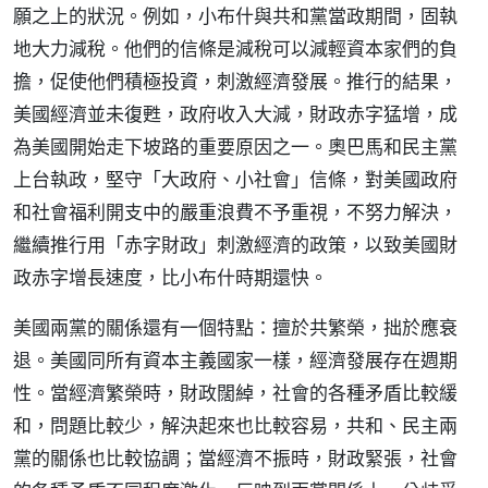
願之上的狀況。例如，小布什與共和黨當政期間，固執
地大力減稅。他們的信條是減稅可以減輕資本家們的負
擔，促使他們積極投資，刺激經濟發展。推行的結果，
美國經濟並未復甦，政府收入大減，財政赤字猛增，成
為美國開始走下坡路的重要原因之一。奧巴馬和民主黨
上台執政，堅守「大政府、小社會」信條，對美國政府
和社會福利開支中的嚴重浪費不予重視，不努力解決，
繼續推行用「赤字財政」刺激經濟的政策，以致美國財
政赤字增長速度，比小布什時期還快。
美國兩黨的關係還有一個特點：擅於共繁榮，拙於應衰
退。美國同所有資本主義國家一樣，經濟發展存在週期
性。當經濟繁榮時，財政闊綽，社會的各種矛盾比較緩
和，問題比較少，解決起來也比較容易，共和、民主兩
黨的關係也比較協調；當經濟不振時，財政緊張，社會