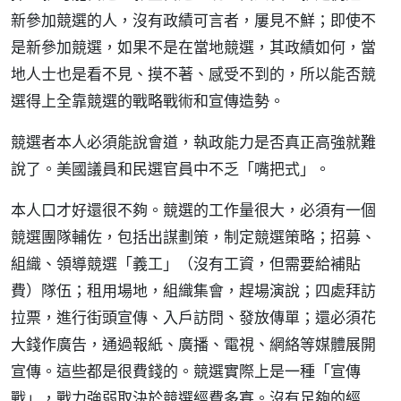
新參加競選的人，沒有政績可言者，屢見不鮮；即使不
是新參加競選，如果不是在當地競選，其政績如何，當
地人士也是看不見、摸不著、感受不到的，所以能否競
選得上全靠競選的戰略戰術和宣傳造勢。
競選者本人必須能說會道，執政能力是否真正高強就難
說了。美國議員和民選官員中不乏「嘴把式」。
本人口才好還很不夠。競選的工作量很大，必須有一個
競選團隊輔佐，包括出謀劃策，制定競選策略；招募、
組織、領導競選「義工」（沒有工資，但需要給補貼
費）隊伍；租用場地，組織集會，趕場演說；四處拜訪
拉票，進行街頭宣傳、入戶訪問、發放傳單；還必須花
大錢作廣告，通過報紙、廣播、電視、網絡等媒體展開
宣傳。這些都是很費錢的。競選實際上是一種「宣傳
戰」，戰力強弱取決於競選經費多寡。沒有足夠的經