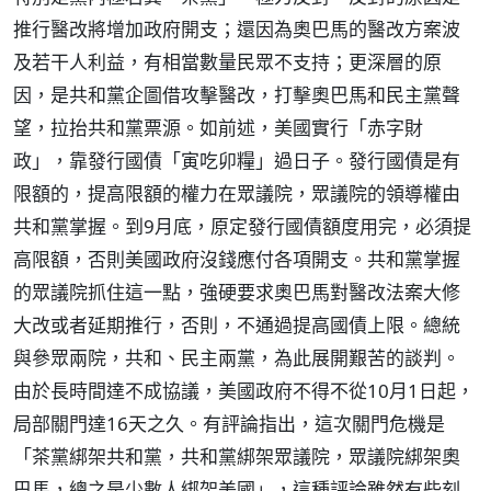
推行醫改將增加政府開支；還因為奧巴馬的醫改方案波
及若干人利益，有相當數量民眾不支持；更深層的原
因，是共和黨企圖借攻擊醫改，打擊奧巴馬和民主黨聲
望，拉抬共和黨票源。如前述，美國實行「赤字財
政」，靠發行國債「寅吃卯糧」過日子。發行國債是有
限額的，提高限額的權力在眾議院，眾議院的領導權由
共和黨掌握。到9月底，原定發行國債額度用完，必須提
高限額，否則美國政府沒錢應付各項開支。共和黨掌握
的眾議院抓住這一點，強硬要求奧巴馬對醫改法案大修
大改或者延期推行，否則，不通過提高國債上限。總統
與參眾兩院，共和、民主兩黨，為此展開艱苦的談判。
由於長時間達不成協議，美國政府不得不從10月1日起，
局部關門達16天之久。有評論指出，這次關門危機是
「茶黨綁架共和黨，共和黨綁架眾議院，眾議院綁架奧
巴馬，總之是少數人綁架美國」，這種評論雖然有些刻