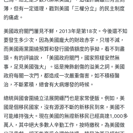
薄，但有一定道理，戳到美國「三權分立」的民主制度
的痛處。
美國政府關門屢見不鮮，2013年是第18次。今後還不知
要發生多少次，因為美國龐大的財政赤字，只增不減，
而美國兩黨圍繞預算和發行國債額度的爭拗，看不到盡
頭。有的評論說，「美國政府關門，國家照樣安然無
事，足見美國強大」。這是掩飾創傷的溢美之詞。美國
政府每關一次門，都造成一次嚴重傷害，如不積極醫
治，不斷累積，總會有大病爆發的時候。
總統與國會圍繞立法展開纏鬥也是家常便飯。例如，美
國是個移民國家，沒有源源不斷的新移民到來，美國不
可能維持強大。現在美國的無證新移民已經高達1,000多
萬人，其中絕大多數人辛勤工作，按時繳稅，為美國做