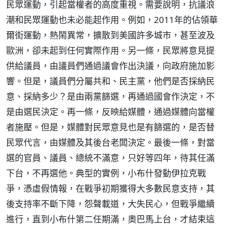
民眾運動，引起當權者的高度重視。需要說明，抗議浪
潮和民眾運動也未必能起作用。例如，2011年的佔領華
爾街運動，熱鬧異常，擴散到美國許多城市，甚至波及
歐洲，卻未起到任何實際作用。另一條，民眾將意見提
供給議員，由議員們通過議會作出決議，向政府施加影
響。但是，議員們分屬共和、民主黨，他們是否採納民
意、採納多少？是由兩黨篩選，再通過國會作決定，不
是由選民決定。再一條，反映給媒體，通過媒體向當權
者施壓。但是，媒體對民眾意見也是有篩選的，是否替
民眾代言，由媒體及其後台老闆決定。最後一條，對當
選的官員、議員、總統不滿意，只好等四年，待其任滿
下台，不再選他。典型的實例，小布什發動伊拉克戰
爭，憑虛假情報，在戰爭初期獲得大多數民意支持，其
後支持率不斷下降，怨聲載道，大失民心，但戰爭繼續
進行，直到小布什第二任期滿，奧巴馬上台，才結束這