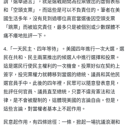
謂「選舉語言」，就是選戰期間為拉票做出的虛假表態
和「空頭支票」，而這些是可以不負責任的。筆者在美
國生活多年，沒有見到過哪位高官當選後因空頭支票
「跳票」而被追究責任，最多只是被個別或少數媒體不
痛不癢地批評一下。
4.「一天民主、四年等待」。美國四年進行一次大選，選
民在共和、民主兩黨推出的候選人中進行選擇和投票。
這是選民行使民主權利的一次機會。投票好似在契約上
簽字，投完票權力就轉移到當選的總統、議員和其他民
選官員手中。此後的四年裡，民眾可以隨意發表意見，
批評任何官員、議員直至總統，只要不違背憲法和法
律，是不會被壓制的，這體現美國的言論自由。但是，
這些言論，對當權者基本上不起作用。
民意起作用，有四條途徑：一條，掀起一場抗議浪潮和