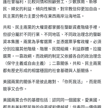
護社會福利，比較同情和照顧勞工、少數族裔、新移
民、婦女的利益，傾向性解放，對宗教信仰更加自由。
民主黨的勢力主要分佈在東西兩岸沿海地區。
共和、民主兩黨的大權是都掌握在壟斷資產階級手裡，
但卻分屬於不同行業、不同地區、不同政治理念的壟斷
資本集團。兩黨為爭奪選票，並憑選票爭奪政權，必須
分別拉攏其他階級、階層、民間組織、利益群體。拉攏
選票，一靠政綱，而政綱的制定又依據各自的政治理念
（保守主義或自由主義）；二靠關係，共和、民主兩黨
都有歷史形成的相當穩固的社會基礎與人脈關係。
美國兩黨的關係不是彼此敵對、「你死我活」，而是既
競爭又合作。
美國兩黨合作的基礎包括：認同同一個國家，愛美國，
都具有美利堅民族的自豪感和優越感；信奉同一價值觀