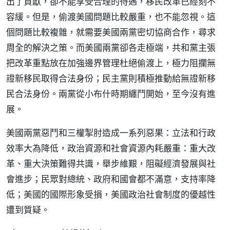
出了貢獻，卻不能享受合理的待遇，移民改革已經刻不
容緩。但是，偷渡美國問題比較嚴重，也不能忽視。這
個問題比較複雜，就需要美國兩黨密切協商合作，尋求
周全的解決之策。而美國兩黨卻各走極端，共和黨主張
把改革重點放在加強邊界管理杜絕偷渡上，極力阻攔無
證新移民取得合法身份；民主黨則積極推動給無證新移
民合法身份。兩黨從小布什時期纏鬥開始，至今沒有進
展。
美國兩黨惡鬥和三權掣肘造成一系列惡果：立法和行政
效率大為降低，政治資源和社會資源內耗嚴重：重大改
革、重大決策難得共識，舉步維艱，阻礙經濟發展與社
會進步；民眾對總統、政府和國會都不滿意，支持率降
低；美國的國際形象受損，美國政治社會制度的優越性
遭到質疑。