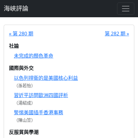
跳至主要內容
海峽評論
« 第 280 期
第 282 期 »
社論
未完成的顏色革命
國際與外交
以色列捍衛的是美國核心利益
（孫若怡）
習近平訪問歐洲四國評析
（湯紹成）
警惕美國插手香港事務
（陳山笠）
反服貿與學潮