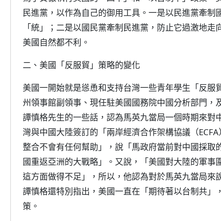
民進黨，以作為自己的御用工具。一是以民進黨牽制
「統」；二是以國民黨牽制民進黨，防止它過激地走
美國自然都不利。
二、美國「反服貿」策略的變化
美國一開始就是慫恿和支持台灣一些青年學生「反服
州領事館副領事、現任駐美國國務院中國分析部門，
譚慎格先生的一些話，認為馬英九當局一個時期來對
灣與中國大陸簽訂的「兩岸經濟合作架構協議（ECF
整合不會有任何幫助」，說「馬政府當前對中國採取
國重返亞洲的大戰略」。又說，「美國對大陸的軍事
這方面做得不足」，所以，他認為對於馬英九當局來
譚慎格還特別指出，美國一直在「期待著以台制共」
策。