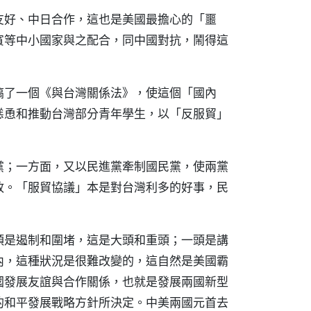
友好、中日合作，這也是美國最擔心的「噩
賓等中小國家與之配合，同中國對抗，鬧得這
搞了一個《與台灣關係法》，使這個「國內
慫恿和推動台灣部分青年學生，以「反服貿」
黨；一方面，又以民進黨牽制國民黨，使兩黨
政。「服貿協議」本是對台灣利多的好事，民
頭是遏制和圍堵，這是大頭和重頭；一頭是講
內，這種狀況是很難改變的，這自然是美國霸
國發展友誼與合作關係，也就是發展兩國新型
的和平發展戰略方針所決定。中美兩國元首去