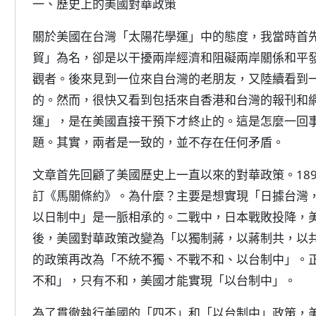
一、歷史上的美國對華政策
關於美國在台灣「太陽花學運」中的態度，我當時首
貿」為名，卻是以干擾兩岸經濟和阻礙兩岸關係和平
觀者。後來見到一位來自台灣的老朋友，又陸續看到
的。然而，很快又看到包括來自香港和台灣的報刊和
運」，是在美國直接干預下才終止的。這是怎麼一回
題。其實，兩者是一致的，並不存在任何矛盾。
文章首先回顧了美國歷史上一直以來的對華政策。18
訂《馬關條約》。為什麼？主要是想實現「日據台灣
以日制中」是一脈相承的。二戰中，日本戰敗投降，
後，美國對華政策改變為「以獨制蔣，以蔣制共，以
的政策再改為「不統不獨、不戰不和、以台制中」。
不和」，只有不和，美國才能實現「以台制中」。
為了貫徹執行美國的「四不」和「以台制中」政策，