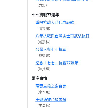
（方焰）
七七抗戰77週年
重唱抗戰大時代血戰歌
（陳東曙）
八年抗戰與台灣志士再武裝抗日
（戚嘉林）
台灣人與七七抗戰
（林德政）
紀念「七七」抗戰77週年
（陳其輝）
兩岸事情
現實主義之棄台論
（李本京）
王郁琦被台獨裹脅
（李壽林）