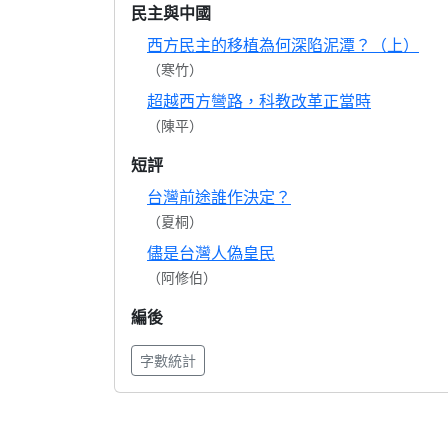
民主與中國
西方民主的移植為何深陷泥潭？（上）
（寒竹）
超越西方彎路，科教改革正當時
（陳平）
短評
台灣前途誰作決定？
（夏桐）
儘是台灣人偽皇民
（阿修伯）
編後
字數統計