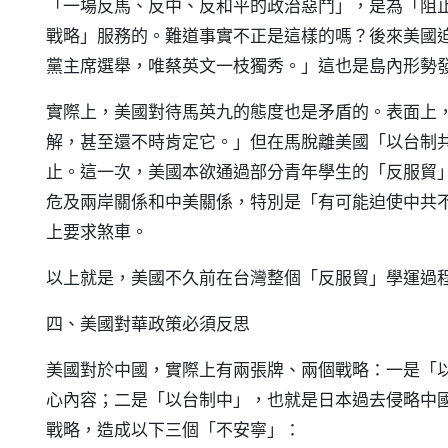
「一場反馬、反中、反和平的政治惡鬥」，是為「阻
戰略」服務的。難道事實不正是這樣的嗎？後來美國
黨主席選舉，唯蔡英文一枝獨秀。」這也是島內形勢
實際上，美國對待馬英九的態度也是矛盾的。表面上
解，甚至還不時肯定它。」但在馬脫離美國「以台制
止。這一次，美國本欲通過部分青年學生的「反服貿
危及兩岸關係和中美關係，特別是「有可能迫使中共
上要求煞車。
以上就是，美國不久前在台灣整個「反服貿」學運過
四、美國對華政策必須反思
美國對於中國，實際上有兩張牌、兩個戰略：一是「
心內容；二是「以台制中」，也就是日本過去侵略中
戰略，造成以下三個「不安寧」：