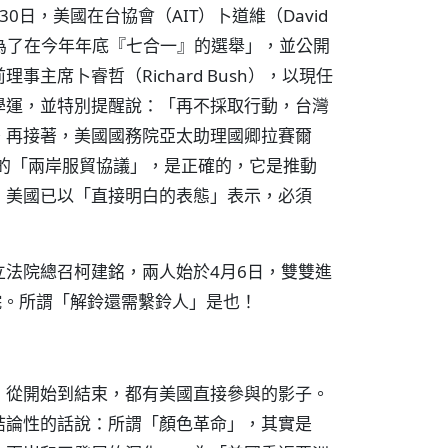
日，美國在台協會（AIT）卜道維（David
是為了在今年年底『七合一』的選舉」，並公開
主席卜睿哲（Richard Bush），以現任
學運，並特別提醒說：「再不採取行動，台灣
。再接著，美國國務院亞太助理國卿拉賽爾
府簽訂的「兩岸服貿協議」，是正確的，它是推動
，美國已以「直接明白的表態」表示，必須
法院總召柯建銘，兩人始於4月6日，雙雙進
院。所謂「解鈴還需繫鈴人」是也！
，從開始到結束，都有美國直接參與的影子。
結論性的話說：所謂「顏色革命」，其實是