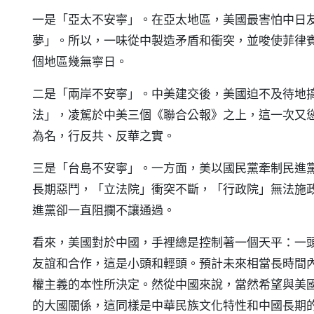
一是「亞太不安寧」。在亞太地區，美國最害怕中日
夢」。所以，一味從中製造矛盾和衝突，並唆使菲律
個地區幾無寧日。
二是「兩岸不安寧」。中美建交後，美國迫不及待地
法」，凌駕於中美三個《聯合公報》之上，這一次又
為名，行反共、反華之實。
三是「台島不安寧」。一方面，美以國民黨牽制民進
長期惡鬥，「立法院」衝突不斷，「行政院」無法施
進黨卻一直阻攔不讓通過。
看來，美國對於中國，手裡總是控制著一個天平：一
友誼和合作，這是小頭和輕頭。預計未來相當長時間
權主義的本性所決定。然從中國來說，當然希望與美
的大國關係，這同樣是中華民族文化特性和中國長期