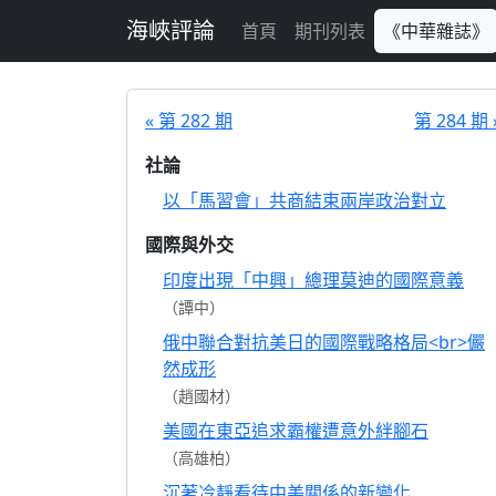
跳至主要內容
海峽評論
首頁
期刊列表
《中華雜誌》
« 第 282 期
第 284 期 
社論
以「馬習會」共商結束兩岸政治對立
國際與外交
印度出現「中興」總理莫迪的國際意義
（譚中）
俄中聯合對抗美日的國際戰略格局<br>儼
然成形
（趙國材）
美國在東亞追求霸權遭意外絆腳石
（高雄柏）
沉著冷靜看待中美關係的新變化