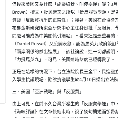
但後來美國又為什麼「施壓綠營、叫停學運」呢？3月30
Brown）撰文，批民進黨之所以「挺反服貿學運，
質疑「反服貿抗爭的正當性」；接著，美國在台協會前理事
布魯金斯研究所東亞研究中心主任身份批「反服貿」
問題可能成為中美關係引爆點」。看來這是最重要的
（Daniel Russel）又公開表態，認為馬英九政
「兩岸關係的傑出進展」。該社論說，這一切都說明
「力挺馬英九」。可見，美國這時態度已經轉變了。
正是在這樣的情況下，台立法院院長王金平、民進黨立
入學生抗議現場，勸說抗議學生於4月10日退出立法
三、美國「亞洲戰略」與「反服貿」
由上可見，在前不久台灣所發生的「反服貿學運」中
《海峽評論》在文章快結束時，說了幾句簡短而卻帶