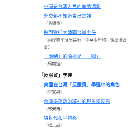
中國是台灣人民的血脈淵源
外交部不知道自己是誰
（毛鑄倫）
熱烈歡迎大陸國台辦主任
（兩岸和平發展論壇．中華兩岸和平發展聯合
會）
「兩制」的前提是「一國」
（楊開煌）
「反服貿」學運
美國在台灣「反服貿」學運中的角色
（李家泉）
台灣學運政治精神的現象學反思
（林安梧）
讓世代和平轉移
（楊志誠）