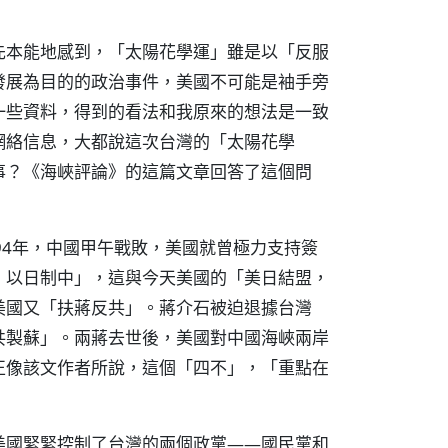
先本能地感到，「太陽花學運」雖是以「反服
發展為目的的政治事件，美國不可能是袖手旁
一些資料，得到的看法和我原來的想法是一致
網絡信息，大都說這次台灣的「太陽花學
事？《海峽評論》的這篇文章回答了這個問
94年，中國甲午戰敗，美國就曾極力支持簽
，以日制中」，這與今天美國的「美日結盟，
美國又「扶蔣反共」。蔣介石被迫退據台灣
共製蘇」。兩蔣去世後，美國對中國海峽兩岸
正像該文作者所說，這個「四不」，「重點在
美國緊緊控制了台灣的兩個政黨——國民黨和