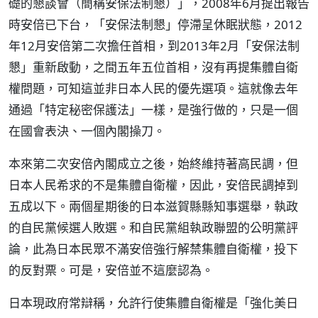
礎的懇談會（簡稱安保法制懇）」，2008年6月提出報告
時安倍已下台，「安保法制懇」停滯呈休眠狀態，2012
年12月安倍第二次擔任首相，到2013年2月「安保法制
懇」重新啟動，之間五年五位首相，沒有再提集體自衛
權問題，可知這並非日本人民的優先選項。這就像去年
通過「特定秘密保護法」一樣，是強行做的，只是一個
在國會表決、一個內閣操刀。
本來第二次安倍內閣成立之後，始終維持著高民調，但
日本人民希求的不是集體自衛權，因此，安倍民調掉到
五成以下。兩個星期後的日本滋賀縣縣知事選舉，執政
的自民黨候選人敗選。和自民黨組執政聯盟的公明黨評
論，此為日本民眾不滿安倍強行解禁集體自衛權，投下
的反對票。可是，安倍並不這麼認為。
日本現政府常辯稱，允許行使集體自衛權是「強化美日