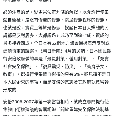
不甩民意，安倍一意孤行
必須注意的是，變更憲法第九條的解釋，以允許行使集
體自衛權，是沒有修憲的修憲、跳過修憲程序的修憲，
也就是說，實質上等於是修憲。揆諸日本各大媒體的民
調都是反對居多，大都超過五成乃至到達七成，贊成的
最多接近四成。全日本有62個地方議會通過表示反對或
建請慎重的議案。《朝日新聞》4月的民調，日本國民期
待安倍政府做的事是「景氣對策、僱用對策」、「充實
社會安全保障」、「復興震災、防災」、「養育子女、
教育」，選擇行使集體自衛權的只有6%。顯見這不是日
本人民企求的事項，而是安倍的意志及其政府執意蠻幹
形成的。
安倍2006-2007年第一次當首相時，就成立專門提行使
集體自衛權建議的智囊組織「關於重建安全保障法制基