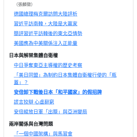
（張麟徵）
德國總理梅克爾訪問大陸評析
習近平訪南韓，大陸是大贏家
簡評習近平訪韓後的東北亞情勢
美國應為中美關係注入正能量
日本與解禁集體自衛權
中日爭奪東亞主導權的歷史考察
「美日同盟」為制約日本集體自衛權行使的「瓶
蓋」？
安倍卸下戰後日本「和平國家」的假招牌
謊言狡辯 心虛辭窮
安倍縱放日軍「出籠」與亞洲變局
兩岸關係與台灣問題
「一個中國架構」與馬習會