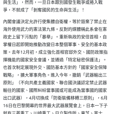
與生活」，然而，一旦日本跟別國發生戰爭或捲入戰
爭，不就成了「剝奪國民的生命與生活」！
內閣會議決定允許行使集體自衛權，等於毀棄了禁止在
海外使用武力的憲法第九條。反對的媒體稱此系會在憲
政史上留下污點的「暴舉」。重新執政的安倍首相，自
掌權日起即開始推動改變日本整個軍事、安全的基本政
策。去年12月初，成立強化首相官邸外交、國防政策指
揮機能的國家安全會議，並通過「特定秘密保護法」。
也首次制定展現外交、國防基本方針的「國家安全保障
戰略」，擴大軍事角色。進入今年，撤銷「武器輸出三
原則」（不向共產主義國家、聯合國決議認定禁止武器
輸往的國家、國際糾紛當事國或可能成為當事國的國家
出口武器），4月切換成「防衛裝備移轉三原則」，6月
16日在巴黎開幕的世界最大武器展覽會上，日本一下子
就有三菱重工、川崎重工、日立製作所、東芝、富士