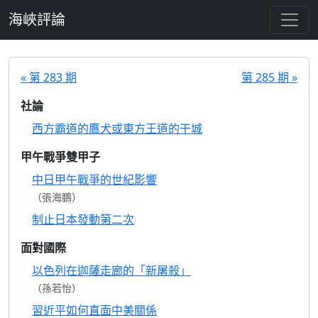
跳至主要內容
海峽評論
« 第 283 期
第 285 期 »
社論
西方霸道的鷹犬或東方王道的干城
甲午戰爭雙甲子
中日甲午戰爭的世紀影響
（張海鵬）
制止日本發動第二次
面對國際
以色列在迦薩走廊的「新屠殺」
（孫若怡）
習近平如何直面中美關係