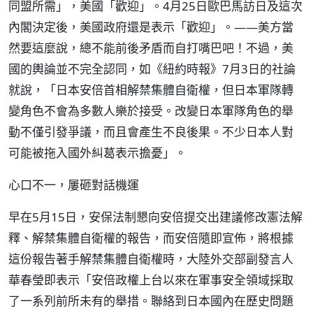
同盟所需」，美國「歡迎」。4月25日歐巴馬訪日及這次
內閣決定後，美國政府還是表示「歡迎」。——美方當
然要這麼說，總不能前後矛盾而自打嘴巴吧！不過，美
國的輿論並不完全認同，如《紐約時報》7月3日的社論
就說，「日本安倍首相解禁集體自衛權，但日本軍隊轉
變角色不會為多數人樂於接受。改變日本軍隊角色的舉
動不僅引發爭議，而且會產生不良後果。不少日本人對
可能被拖入國外糾葛表示擔憂」。
心口不一，屢砸對話機運
早在5月15日，安保法制懇向安倍提交出建議修改憲法解
釋、解禁集體自衛權的報告，而安倍隨即宣佈，將根據
這份報告著手解禁集體自衛權時，大陸外交部副發言人
華春瑩即表示「安倍政權上台以來在軍事安全領域採取
了一系列前所未有的舉措。聯絡到日本國內在歷史問題