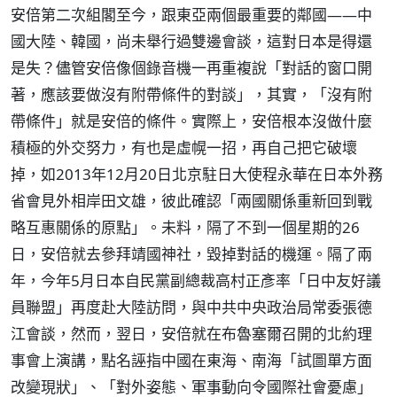
安倍第二次組閣至今，跟東亞兩個最重要的鄰國——中
國大陸、韓國，尚未舉行過雙邊會談，這對日本是得還
是失？儘管安倍像個錄音機一再重複說「對話的窗口開
著，應該要做沒有附帶條件的對談」，其實，「沒有附
帶條件」就是安倍的條件。實際上，安倍根本沒做什麼
積極的外交努力，有也是虛幌一招，再自己把它破壞
掉，如2013年12月20日北京駐日大使程永華在日本外務
省會見外相岸田文雄，彼此確認「兩國關係重新回到戰
略互惠關係的原點」。未料，隔了不到一個星期的26
日，安倍就去參拜靖國神社，毀掉對話的機運。隔了兩
年，今年5月日本自民黨副總裁高村正彥率「日中友好議
員聯盟」再度赴大陸訪問，與中共中央政治局常委張德
江會談，然而，翌日，安倍就在布魯塞爾召開的北約理
事會上演講，點名誣指中國在東海、南海「試圖單方面
改變現狀」、「對外姿態、軍事動向令國際社會憂慮」