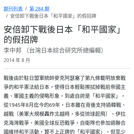
期刊列表
第 284 期
安倍卸下戰後日本「和平國家」的假招牌
安倍卸下戰後日本「和平國家」
的假招牌
李中邦 （台灣日本綜合研究所總編輯）
2014 年 8 月
戰後由於駐日盟軍統帥麥克阿瑟塞了第九條載明放棄戰
爭的和平憲法給日本，使得日本輕鬆擦拭掉戰前帝國主
義、軍國主義的侵略形象，到處自誇是「和平國家」，
從1945年8月迄今的69年，日本雖在背後支持過韓戰、
越戰（美軍大規模轟炸北越時，多從琉球起飛）、伊拉
克海灣戰爭、美國全球反恐戰爭，自衛隊也參加過聯合
國維持和平活動，算不上正牌的「和平國家」，但至少