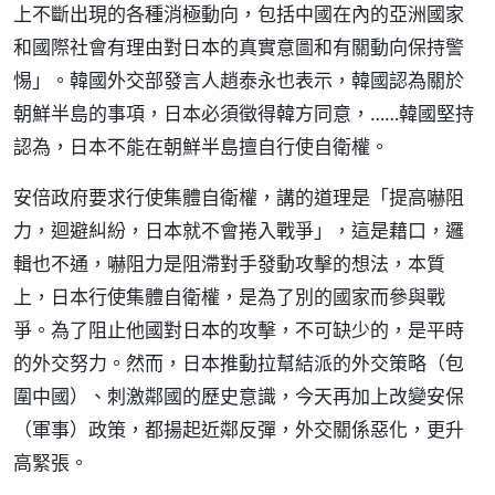
上不斷出現的各種消極動向，包括中國在內的亞洲國家
和國際社會有理由對日本的真實意圖和有關動向保持警
惕」。韓國外交部發言人趙泰永也表示，韓國認為關於
朝鮮半島的事項，日本必須徵得韓方同意，……韓國堅持
認為，日本不能在朝鮮半島擅自行使自衛權。
安倍政府要求行使集體自衛權，講的道理是「提高嚇阻
力，迴避糾紛，日本就不會捲入戰爭」，這是藉口，邏
輯也不通，嚇阻力是阻滯對手發動攻擊的想法，本質
上，日本行使集體自衛權，是為了別的國家而參與戰
爭。為了阻止他國對日本的攻擊，不可缺少的，是平時
的外交努力。然而，日本推動拉幫結派的外交策略（包
圍中國）、刺激鄰國的歷史意識，今天再加上改變安保
（軍事）政策，都揚起近鄰反彈，外交關係惡化，更升
高緊張。