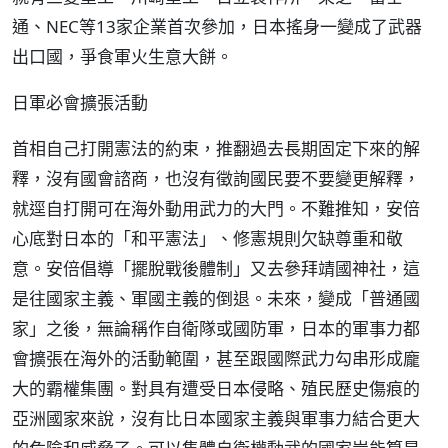
通、NEC等13家企業首次參加，日本搖身一變成了武器
出口國，爭食軍火生意大餅。
日軍必會擴張活動
首相自己打開憲法的約束，推翻過去長期固定下來的解
釋，沒有國會諮商，也沒有徵詢國民要不要變更解釋，
就逕自打開可在海外動用武力的大門。不難推知，安倍
心底對日本的「和平憲法」、修憲規則欠缺尊重和敬
意。安倍倡導「擺脫戰後體制」又去參拜靖國神社，這
是往國家主義、軍國主義的倒退。未來，變成「普通國
家」之後，無論稱作自衛隊或國防軍，日本的軍事力都
會擴張在海外的活動範圍，甚至跟國際武力勾串形成龐
大的霸權集團。對具有遭受日本侵略、殖民歷史傷痕的
亞洲國家來說，沒有比日本國家主義與軍事力結合更大