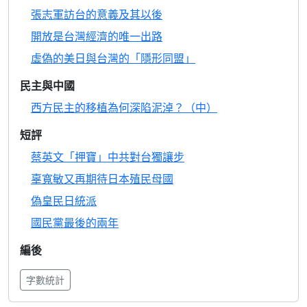
張志軍訪台的意義及其以後
開放是台灣經濟的唯一出路
虛偽的美日與台灣的「隱形同盟」
民主與中國
西方民主的移植為何深陷泥淖？（中）
短評
蔡英文「押寶」中共對台獨讓步
辜寬敏又再期待日本殖民母國
偽皇民日統派
國民黨最後的兩年
編後
字數統計