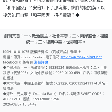
的危險和威脅了。可以集體自衛權動武的國家豈能算是
「和平國家」？安倍卸下了那塊綁手綁腳的假招牌，以
後怎能再自稱「和平國家」招搖撞騙？◆
創刊宗旨：一、政治民主，社會平等；二、兩岸整合，祖國
統一；三、復興中華，世界和平。
ISSN 1018-1075 版權所有 © 《海峽評論》雜誌社
電話、傳真 (02) 23677473 電子信箱
sreview@ms47.hinet.net
facebook 粉絲專頁
海峽評論
●台灣地區：一、郵政劃撥：19389534 海峽學術出版社；二、土地
銀行（代號005）文山分行 帳號：0930-0100-6591 戶名：海峽學術
出版社
●大陸地區：中國工商銀行 帳號：621226 02001392411174 戶名：
福蜀涛
●海外：元大銀行（Yuanta Bank）戶名：福蜀濤 SWIFT CODE：
APBKTWTH 帳號：1593280011256
2026/08/07 15:34:49