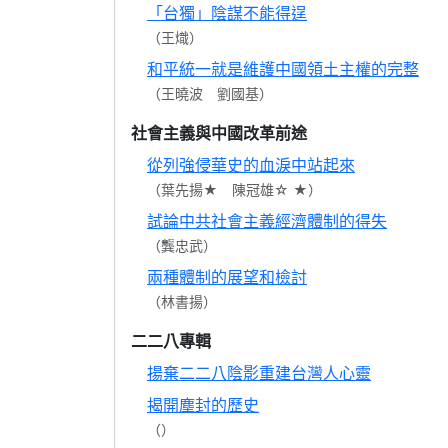
「台獨」陰謀不能得逞
（王熾）
和平統一就是維護中國領土主權的完整
（王曉波 劉國基）
社會主義與中國改革前途
從列強侵華史的血淚中站起來
（葉先揚★ 陳冠雄☆ ★）
試論中共社會主義經濟體制的得失
（龔忠武）
兩種體制的展望和檢討
（林書揚）
二二八專輯
揚棄二二八陰影重建台灣人心靈
揭開塵封的歷史
（）