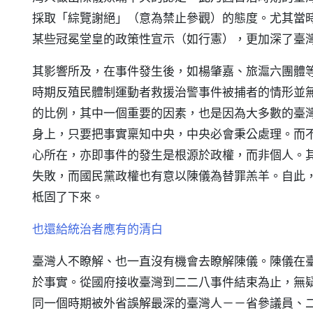
採取「綜覽謝絕」（意為禁止參觀）的態度。尤其當
某些冠冕堂皇的政策性宣示（如行憲），更加深了臺
其影響所及，在事件發生後，如楊肇嘉、旅滬六團體
時期反殖民體制運動者救援治警事件被捕者的情形並
的比例，其中一個重要的因素，也是因為大多數的臺
身上，只要把事實稟知中央，中央必會秉公處理。而
心所在，亦即事件的發生是根源於政權，而非個人。
失敗，而國民黨政權也有意以陳儀為替罪羔羊。自此
柢固了下來。
也還給統治者應有的清白
臺灣人不瞭解、也一直沒有機會去瞭解陳儀。陳儀在
於事實。從國府接收臺灣到二二八事件結束為止，無
同一個時期被外省誤解最深的臺灣人－－省參議員、