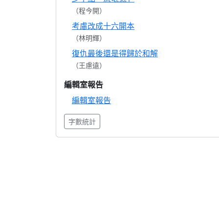
（程今開）
考慮改成十六開本
（林明輝）
復仇最後還是得歸於和解
（王慮遠）
編輯室報告
編輯室報告
字數統計