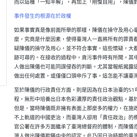
而以這種「一知半解」，再加上「剛愎自用」，陳儀
事件發生的根源在於政權
如果事實真是像前面所舉的那樣，陳儀在操守及用心
麼，究竟是什麼因素，使得臺灣人一直將所有的罪責
疑陳儀的操守及用心，並不符合事實。這些懷疑，大
跡可尋的。在接收的過程中，貪污事件時有所聞。其
人做出陳儀也可能同謀侵吞的判斷。尤其當報紙揭露
做出任何處置，或僅僅口頭申斥了事。這怎能不讓臺
至於陳儀的行政責任方面，則是因為在日本治臺的51
程，無形中培養出日本色彩濃厚的責任政治觀點。基
但是，當時陳儀既非擁有表面上那麼多的權力，在施
不上軌道的中國吏治，而臺灣人卻用「責任政治」的
官公署在許多方面繼承了臺灣總督府的體制，而陳儀
灣人做出陳儀欺瞞中央的認定。此乃因日治時期的臺