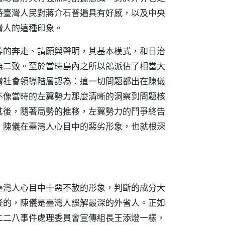
時臺灣人民對蔣介石普遍具有好感，以及中央
灣人的這種印象。
等的奔走、請願與聲明，其基本模式，和日治
無二致。至於當時島內之所以鴿派佔了相當大
灣社會領導階層認為︰這一切問題都出在陳儀
不像當時的左翼勢力那麼清晰的洞察到問題核
其後，隨著局勢的推移，左翼勢力的鬥爭終告
，陳儀在臺灣人心目中的惡劣形象，也就根深
臺灣人心目中十惡不赦的形象，判斷的成分大
疑的，陳儀是臺灣人誤解最深的外省人。正如
二二八事件處理委員會宣傳組長王添燈一樣，