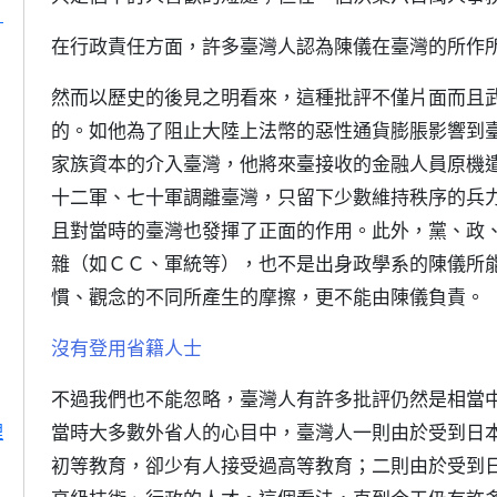
」
在行政責任方面，許多臺灣人認為陳儀在臺灣的所作
然而以歷史的後見之明看來，這種批評不僅片面而且
的。如他為了阻止大陸上法幣的惡性通貨膨脹影響到
家族資本的介入臺灣，他將來臺接收的金融人員原機
十二軍、七十軍調離臺灣，只留下少數維持秩序的兵
且對當時的臺灣也發揮了正面的作用。此外，黨、政
雜（如ＣＣ、軍統等），也不是出身政學系的陳儀所
慣、觀念的不同所產生的摩擦，更不能由陳儀負責。
沒有登用省籍人士
不過我們也不能忽略，臺灣人有許多批評仍然是相當
理
當時大多數外省人的心目中，臺灣人一則由於受到日
初等教育，卻少有人接受過高等教育；二則由於受到