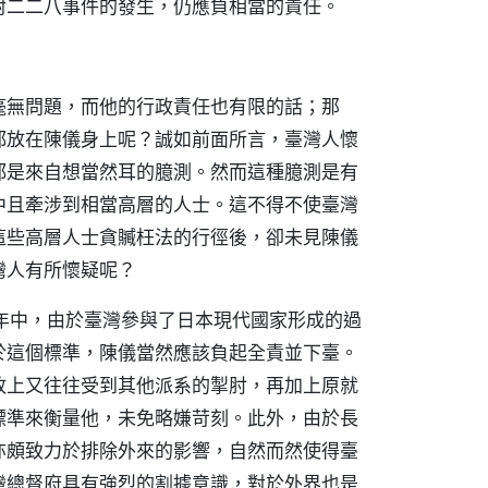
對二二八事件的發生，仍應負相當的責任。
毫無問題，而他的行政責任也有限的話；那
都放在陳儀身上呢？誠如前面所言，臺灣人懷
都是來自想當然耳的臆測。然而這種臆測是有
中且牽涉到相當高層的人士。這不得不使臺灣
這些高層人士貪贓枉法的行徑後，卻未見陳儀
灣人有所懷疑呢？
年中，由於臺灣參與了日本現代國家形成的過
於這個標準，陳儀當然應該負起全責並下臺。
政上又往往受到其他派系的掣肘，再加上原就
標準來衡量他，未免略嫌苛刻。此外，由於長
亦頗致力於排除外來的影響，自然而然使得臺
灣總督府具有強烈的割據意識，對於外界也是