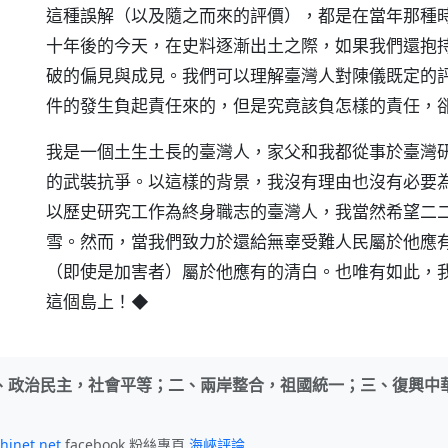
這種誤解（以及隨之而來的評價），都是在當年那種
十年後的今天，在史料逐漸出土之際，如果我們還抱
破的偏見與成見。我們可以理解臺灣人對陳儀既定的
件的發生負起責任來的，但是究竟該負怎樣的責任，
我是一個土生土長的臺灣人，家父和我都從事於臺灣
的武裝抗爭。以這樣的背景，我沒有理由也沒有必要
以歷史研究工作為終身職志的臺灣人，我當然希望二
雪。然而，當我們致力於還給無辜受難人民屬於他應
（即使是加害者）屬於他應有的清白。也唯有如此，
這個島上！◆
、政治民主，社會平等；二、兩岸整合，祖國統一；三、復興中
hinet.net
facebook 粉絲專頁
海峽評論