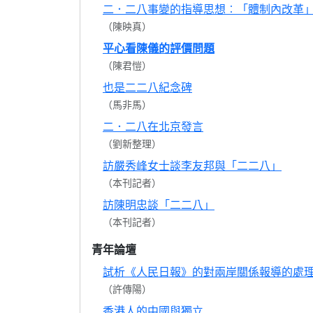
二．二八事變的指導思想︰「體制內改革
（陳映真）
平心看陳儀的評價問題
（陳君愷）
也是二二八紀念碑
（馬非馬）
二．二八在北京發言
（劉新整理）
訪嚴秀峰女士談李友邦與「二二八」
（本刊記者）
訪陳明忠談「二二八」
（本刊記者）
青年論壇
試析《人民日報》的對兩岸關係報導的處
（許傳陽）
香港人的中國與獨立