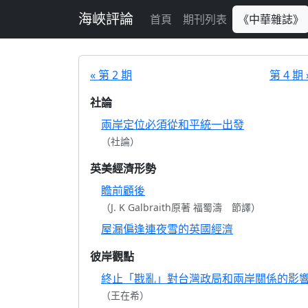
跳至主要內容
海峽評論
首頁
期刊列表
《中華雜誌》
« 第 2 期
第 4 期 
社論
兩岸定位必須從和平統一出發
（社論）
英美經濟形勢
瞻前顧後
（J. K Galbraith原著 福蜀濤 節譯）
屋漏偏逢連夜雪的英國經濟
彼岸觀點
終止「戡亂」對台灣政局和兩岸關係的影
（王在希）