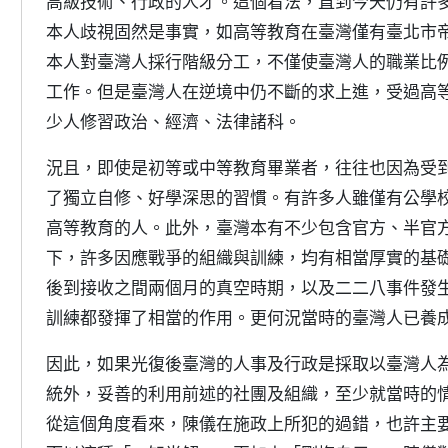
高級技術、行政的人才。這個看法，直到今天仍有許
本人歧視固然是事實，如高等教育在臺灣僅有臺北市
本人對臺灣人採行階級分工，不僅使臺灣人的職業比
工作。但是臺灣人在逆境中仍不斷的求上進，受過高
少人修習政治、經濟、法律諸科。
況且，即使是初等或中等教育畢業者，往往也因為受
了獨立自修、好學深思的習慣。有許多人雖僅有公學
高等教育的人。此外，臺灣本有不少包含官方、半官
下，許多因應戰爭的組織與訓練，均有相當厚實的基
後到接收之間兩個月的真空時期，以及二二八事件發
訓練都發揮了相當的作用。更何況當時的臺灣人已養
因此，如果光復後臺灣的人事及行政是採取以臺灣人
統外，妥善的利用前述的社團及組織，至少就當時的
從這個角度看來，陳儀在施政上所犯的過錯，也許主