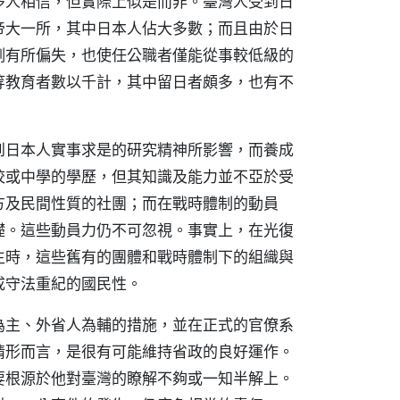
多人相信，但實際上似是而非。臺灣人受到日
帝大一所，其中日本人佔大多數；而且由於日
例有所偏失，也使任公職者僅能從事較低級的
等教育者數以千計，其中留日者頗多，也有不
到日本人實事求是的研究精神所影響，而養成
校或中學的學歷，但其知識及能力並不亞於受
方及民間性質的社團；而在戰時體制的動員
礎。這些動員力仍不可忽視。事實上，在光復
生時，這些舊有的團體和戰時體制下的組織與
成守法重紀的國民性。
為主、外省人為輔的措施，並在正式的官僚系
情形而言，是很有可能維持省政的良好運作。
要根源於他對臺灣的瞭解不夠或一知半解上。