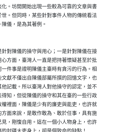
淡化。坊間開始出現一些較為可靠的文章與書
於世。但同時，某些針對事件人物的傳統看法
－陳儀，是為其著例。
是針對陳儀的操守與用心；一是針對陳儀在接
用心方面，臺灣人一直是把持著懷疑甚至於批
何一件事是證明陳儀主臺時有貪污的行為。相
些文獻不僅出自陳儀部屬所撰的回憶文字，也
其他記載。所以臺灣人對他操守的認定，並不
法得知，但從陳儀的操守和其在臺的一些行政
政權裡面，陳儀是少有的廉吏與能吏，也許就
的方面來說，是敢作敢為、敢於任事，具有施
己見，剛愎自用。這在一個小人物身上，也許
務的封疆大吏身上，卻是個致命的缺點！