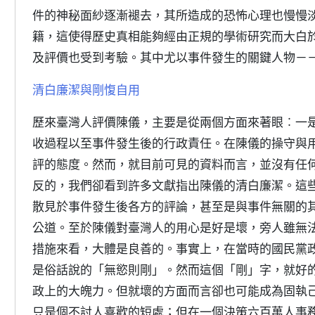
件的神秘面紗逐漸褪去，其所造成的恐怖心理也慢慢
籍，這使得歷史真相能夠經由正規的學術研究而大白
及評價也受到考驗。其中尤以事件發生的關鍵人物－
清白廉潔與剛愎自用
歷來臺灣人評價陳儀，主要是從兩個方面來著眼︰一
收過程以至事件發生後的行政責任。在陳儀的操守與
評的態度。然而，就目前可見的資料而言，並沒有任
反的，我們卻看到許多文獻指出陳儀的清白廉潔。這
散見於事件發生後各方的評論，甚至是與事件無關的
公道。至於陳儀對臺灣人的用心是好是壞，旁人雖無
措施來看，大體是良善的。事實上，在當時的國民黨
是俗話說的「無慾則剛」。然而這個「剛」字，就好
政上的大魄力。但就壞的方面而言卻也可能成為固執
只是個不討人喜歡的短處；但在一個決策六百萬人事