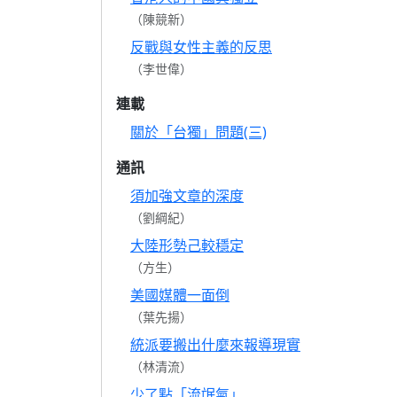
（陳競新）
反戰與女性主義的反思
（李世偉）
連載
關於「台獨」問題(三)
通訊
須加強文章的深度
（劉綱紀）
大陸形勢己較穩定
（方生）
美國媒體一面倒
（葉先揚）
統派要搬出什麼來報導現實
（林清流）
少了點「流氓氣」