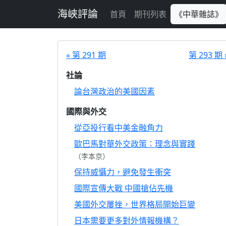
跳至主要內容
海峽評論
首頁
期刊列表
《中華雜誌》
« 第 291 期
第 293 期 
社論
論台灣政治的美國因素
國際與外交
從亞投行看中美金融角力
歐巴馬對華外交政策：理念與實踐
（李本京）
保持威懾力，避免發生衝突
國際宣傳大戰 中國搶佔先機
美國外交屢挫，世界格局開始巨變
日本需要更多對外情報機構？