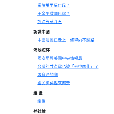
棠陰萬里扇仁風？
王金平救國民黨？
評清算蔣介石
認識中國
中國農民已走上一條單向不歸路
海峽短評
國安局與美國中央情報局
台灣的共產黨也被「去中國化」了
張良澤的腳
國民黨莫搖來擺去
編 後
編後
補社論