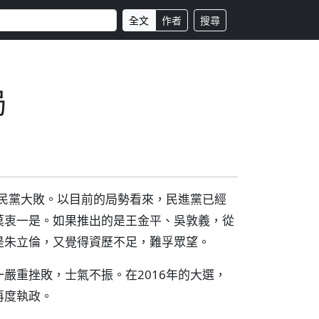
全文
作者
搜尋
局
國民黨大敗。以目前的局勢看來，民進黨已經
莫衷一是。如果推出的是王金平、吳敦義，從
是朱立倫，又覺得資歷不足，難孚眾望。
嚴重挫敗，士氣不振。在2016年的大選，
再度執政。