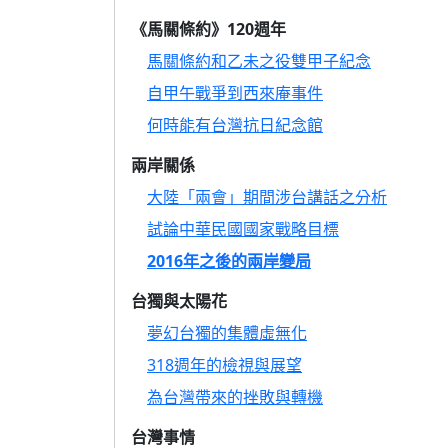
《馬關條約》120週年
馬關條約和乙未之役雙甲子紀念
自甲午戰爭到西來庵事件
何時能有台灣抗日紀念館
兩岸關係
大陸「兩會」期間涉台講話之分析
試論中華民國國家戰略目標
2016年之後的兩岸變局
台獨與太陽花
夢幻台獨的集體虛無化
318週年的檢視與展望
為台灣帶來的挫敗與轉機
台灣事情