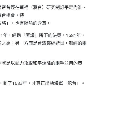
皇帝曾經在這裡（瀛台）研究制訂平定內亂、
瀛台相會，特
方略」，也有隱喻的含意。
1年，經過「庭議」所下的決策。1681年，
顧之憂；另一方面是台灣鄭經逝世，鄭經的兩
也就是以武力攻取和平誘降的兩手並用的策
，到了1683年，才真正出動海軍「犯台」。