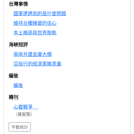
台灣事情
國軍遭遇到的是什麼問題
維持台獨陣營的信心
本土格局與世界脫軌
海峽短評
兩岸共建金廈大橋
亞投行的經濟策略意義
編後
編後
轉刊
心靈戰爭
（黃智賢）
字數統計