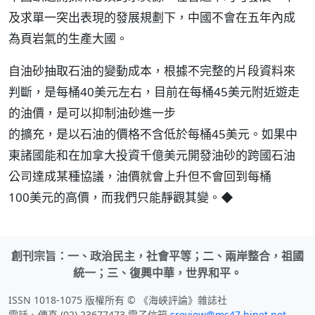
及求單一突出表現的發展規劃下，中國不會在五年內成
為頁岩氣的生產大國。
自油砂抽取石油的變動成本，根據不完整的片段資料來
判斷，是每桶40美元左右，目前在每桶45美元附近遊走
的油價，是可以抑制油砂進一步
的擴充，是以石油的價格不含低於每桶45美元。如果中
東諸國能和在加拿大投資千億美元開發油砂的跨國石油
公司達成某種協議，油價就會上升但不會回到每桶
100美元的高價，而我們只能靜觀其變。◆
創刊宗旨：一、政治民主，社會平等；二、兩岸整合，祖國
統一；三、復興中華，世界和平。
ISSN 1018-1075 版權所有 © 《海峽評論》雜誌社
電話、傳真 (02) 23677473 電子信箱
sreview@ms47.hinet.net