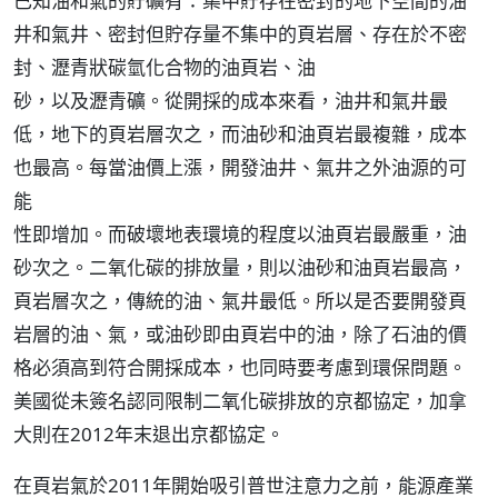
已知油和氣的貯礦有：集中貯存在密封的地下空間的油
井和氣井、密封但貯存量不集中的頁岩層、存在於不密
封、瀝青狀碳氫化合物的油頁岩、油
砂，以及瀝青礦。從開採的成本來看，油井和氣井最
低，地下的頁岩層次之，而油砂和油頁岩最複雜，成本
也最高。每當油價上漲，開發油井、氣井之外油源的可
能
性即增加。而破壞地表環境的程度以油頁岩最嚴重，油
砂次之。二氧化碳的排放量，則以油砂和油頁岩最高，
頁岩層次之，傳統的油、氣井最低。所以是否要開發頁
岩層的油、氣，或油砂即由頁岩中的油，除了石油的價
格必須高到符合開採成本，也同時要考慮到環保問題。
美國從未簽名認同限制二氧化碳排放的京都協定，加拿
大則在2012年末退出京都協定。
在頁岩氣於2011年開始吸引普世注意力之前，能源產業