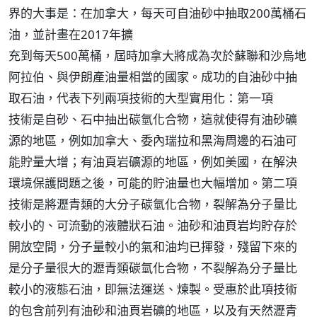
界的大事是：在加拿大，每天可自油砂中抽取200萬桶石
油，並計畫在2017年擴
充到每天500萬桶，屆時加拿大將成為次於蘇聯和沙烏地
阿拉伯、與伊朗產油量相當的國家。成功的自油砂中抽
取石油，代表下列兩項技術的大型實用化：第一項
技術是自砂、石中抽出碳氫化合物，這就使得有油砂礦
源的地區，例如加拿大、委內瑞拉和黑海周邊的石油可
能貯量大增；有油頁岩礦源的地區，例如美國，在解決
環境保護問題之後，可能的貯油量也大幅增加。第二項
技術是將瀝青類的大分子碳氫化合物，裂解為分子量比
較小的、可流動的液體狀石油。油砂和油頁岩均貯存於
開放空間，分子量較小的氣和油均已揮發，殘留下來的
是分子量很大的瀝青類碳氫化合物，不裂解為分子量比
較小的液態石油，即無法運送、煉製。受惠於此項技術
的包含前列有油砂和油頁岩礦的地區，以及有天然瀝青