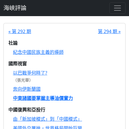
跳至主要內容
海峽評論
« 第 292 期
第 294 期 »
社論
紀念中國民族主義的導師
國際視窗
以巴戰爭何時了?
（張光華）
奔向伊斯蘭國
中東諸國要掌握主導油價實力
中國復興和亞投行
由「新加坡模式」到「中國模式」
美國外交屢挫，世界格局開始巨變