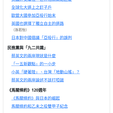
全球化大道上之釘子戶
歐盟大國參加亞投行始末
英國也選擇了獨立自主的道路
（孫若怡）
日本對中國倡議「亞投行」的誤判
民進黨與「九二共識」
蔡英文的兩岸現狀是什麼
「一五新觀點」的一小步
小英「硬著陸」、台灣「地動山搖」？
蔡英文的兩岸論述不該打啞謎
《馬關條約》120週年
《馬關條約》與日本的崛起
馬關條約和乙未之役雙甲子紀念