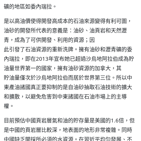
礦的地區如委內瑞拉。
是以高油價使得開發高成本的石油來源變得有利可圖，
油砂的開發所代表的意義是：油砂、油頁岩和天然瀝
青，成為了可供開發、利用的資源；因
此引發了石油資源的重新洗牌。擁有油砂和瀝青礦的委
內瑞拉，即在2013年宣布她已超過沙烏地阿拉伯成為貯
油量世界第一的國家，擁有油砂資源的加拿大，其
貯油量僅次於沙烏地阿拉伯而居於世界第三位。所以中
東產油諸國真正要抑制的是自油砂抽取石油技術的擴大
和擴散，以避免危害到中東諸國在石油市場上的主導
權。
目前預估中國頁岩層氣和油的貯存量是美國的1.6倍，但
是中國的頁岩層比較深，地表面的地形非常複雜。同時
中國缺乏開採所必須的水資源。在習近平均勻發展、不