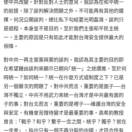
使中共改變。針對反對人士的意見，我認為在和平統一
的前提，除了談判解決問題之外，不可能再有其他的選
擇。何況公開談判，總比私下勾結要光明磊落。談判只
是過程，本身並不是目的。至於我們主張和平民主統
一，主要的原因是只有如此才能對台灣安全提供最大的
保障。
對中共一再主張黨與黨的談判，我認為其主要的目的即
在希望藉由談判來顯示已朝向｢統一」之途邁進，至於何
時統一？如何統一？統一在什麼方式或制度之下？已是
另一個層次的問題了。對中共而言，重要的是面子──台
灣不獨立，中共不用武力來統一台灣才是中共最有面的
子的事；對台北而言，重要的是裡子──維護台灣的安全
與安定，有機會苦撐待變才是最重要的事。高希鈞教授
曾言：｢戰乎？和乎？繫乎一念之間。統乎？獨乎？就在
一步差」，指出只有一個不再分裂的中國，才符合所有