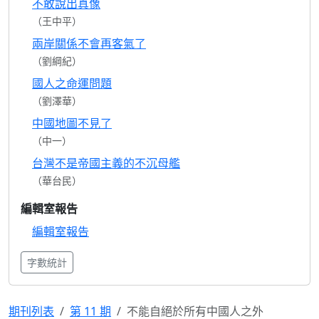
不敢說出真像
（王中平）
兩岸關係不會再客氣了
（劉綱紀）
國人之命運問題
（劉澤華）
中國地圖不見了
（中一）
台灣不是帝國主義的不沉母艦
（華台民）
編輯室報告
編輯室報告
字數統計
期刊列表
第 11 期
不能自絕於所有中國人之外