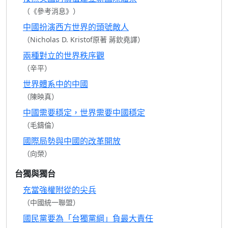
（《參考消息》）
中國扮演西方世界的頭號敵人
（Nicholas D. Kristof原著 蔣欽堯譯）
兩種對立的世界秩序觀
（辛平）
世界體系中的中國
（陳映真）
中國需要穩定，世界需要中國穩定
（毛鑄倫）
國際局勢與中國的改革開放
（向榮）
台獨與獨台
充當強權附從的尖兵
（中國統一聯盟）
國民黨要為「台獨黨綱」負最大責任