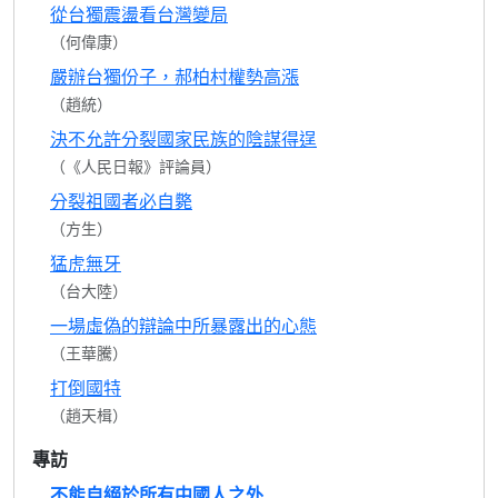
從台獨震盪看台灣變局
（何偉康）
嚴辦台獨份子，郝柏村權勢高漲
（趙統）
決不允許分裂國家民族的陰謀得逞
（《人民日報》評論員）
分裂祖國者必自斃
（方生）
猛虎無牙
（台大陸）
一場虛偽的辯論中所暴露出的心態
（王華騰）
打倒國特
（趙天楫）
專訪
不能自絕於所有中國人之外