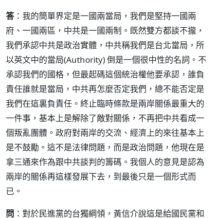
答
：我的簡單界定是一國兩當局，我們是堅持一國兩
府、一國兩區，中共是一國兩制。既然雙方都談不攏，
我們承認中共是政治實體，中共稱我們是台北當局，所
以英文中的當局(Authority) 倒是一個很中性的名詞。不
承認我們的國格，但最起碼這個統治權他要承認，誰負
責任誰就是當局，中共再怎麼否定我們，總不能否定是
我們在這裏負責任。終止臨時條款是兩岸關係最重大的
一件事，基本上是解除了敵對關係，不再把中共看成一
個叛亂團體。政府對兩岸的交流、經濟上的來往基本上
是不鼓勵。這不是法律問題，而是政治問題，他現在是
拿三通來作為跟中共談判的籌碼。我個人的意見是認為
兩岸的關係再這樣發展下去，到最後只是一個形式而
已。
問
：對於民進黨的台獨綱領，黃信介說這是給國民黨和