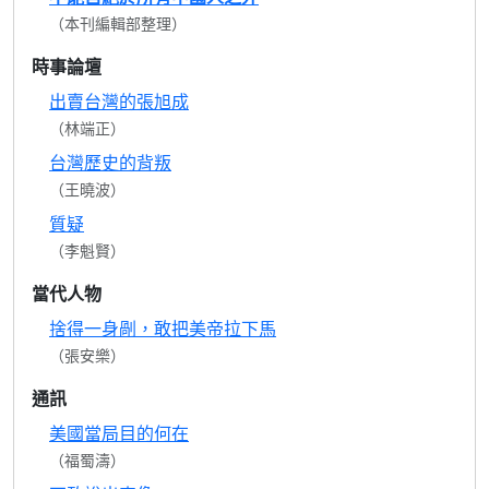
（本刊編輯部整理）
時事論壇
出賣台灣的張旭成
（林端正）
台灣歷史的背叛
（王曉波）
質疑
（李魁賢）
當代人物
捨得一身剮，敢把美帝拉下馬
（張安樂）
通訊
美國當局目的何在
（福蜀濤）