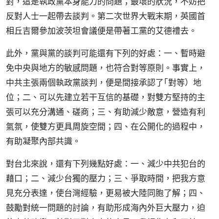
對，這是執政黨本身能力的問題；最壞的狀況，不妨把
反對人士一起帶去談判。第二次世界大戰末期，英國首
相丘吉爾參加波茨坦會議便是帶著工黨的艾德禮去。
此外，黨與黨的談判可能還有下列的好處：一、暫時避
免中央與地方的敏感問題，也符合對等原則。事實上，
中共主張兩個執政黨談判，便是間接承認了｢對等）地
位；二、可以先建立若干互信的基礎，對雙方堅持的主
張可以充分溝通、磋商；三、有助減少敵意，營造有利
氣氛，使雙方更具周旋空間；四、在公開化的過程中，
有助凝聚內部共識。
對台北來說，還有下列幾點好處：一、減少中共犯台的
藉口；二、減少台獨的壓力；三、爭取時間，把我方意
見充分表達，使台灣經驗，更易被大陸同胞了解；四、
鼓勵對統一問題的討論，有助形成海內外巨大壓力，迫