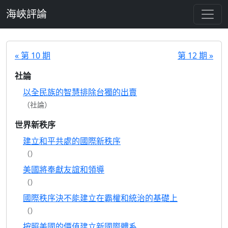
跳至主要內容
海峽評論
« 第 10 期
第 12 期 »
社論
以全民族的智慧排除台獨的出賣
（社論）
世界新秩序
建立和平共處的國際新秩序
（）
美國將奉獻友誼和領導
（）
國際秩序決不能建立在霸權和統治的基礎上
（）
按照美國的價值建立新國際體系