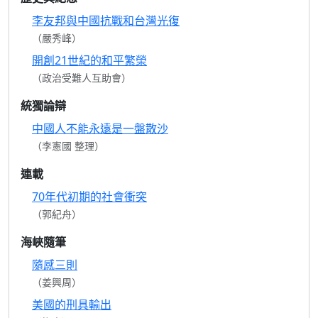
李友邦與中國抗戰和台灣光復
（嚴秀峰）
開創21世紀的和平繁榮
（政治受難人互助會）
統獨論辯
中國人不能永遠是一盤散沙
（李憲國 整理）
連載
70年代初期的社會衝突
（郭紀舟）
海峽隨筆
隨感三則
（姜興周）
美國的刑具輸出