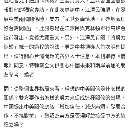
駐地會見了紐約《僑報》主要負責人，並以書面回答該
報對他的獨家專訪。在此次專訪中，江澤民強調，在發
展中美兩國關係時，美方「尤其要謹慎地、正確地處理
好台灣問題」。此訊息是在江澤民與克林頓舉行高峰會
談前發出，意義尤顯重大。另外，江澤民有關「將努力
縮短」統一的過程的說法，更是中共領導人首次明確提
出，值得關心台灣問題的各界人士注意。本刊取得《僑
報》同意，特轉載全文供關心中國未來和兩岸前途的朋
友參考。編者
問
：從整個世界格局來看，理想的中美關係是什麼樣的
關係？雙方要作出怎樣的努力來促成這種關係的出現？
中國提出中美關係應該「增加信任，減少麻煩，發展合
作，不搞對抗」，您認為美方是否理解並接受中方的這
種立場？