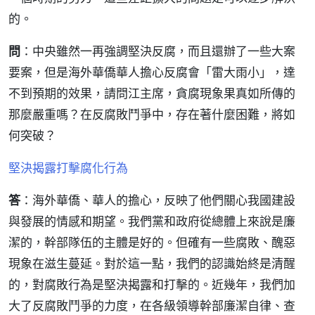
的。
問
：中央雖然一再強調堅決反腐，而且還辦了一些大案
要案，但是海外華僑華人擔心反腐會「雷大雨小」，達
不到預期的效果，請問江主席，貪腐現象果真如所傳的
那麼嚴重嗎？在反腐敗鬥爭中，存在著什麼困難，將如
何突破？
堅決揭露打擊腐化行為
答
：海外華僑、華人的擔心，反映了他們關心我國建設
與發展的情感和期望。我們黨和政府從總體上來說是廉
潔的，幹部隊伍的主體是好的。但確有一些腐敗、醜惡
現象在滋生蔓延。對於這一點，我們的認識始終是清醒
的，對腐敗行為是堅決揭露和打擊的。近幾年，我們加
大了反腐敗鬥爭的力度，在各級領導幹部廉潔自律、查