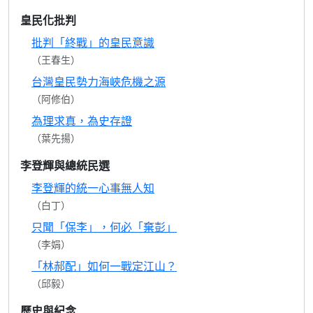
皇民化批判
批判「終戰」的皇民意識
（王春生）
台灣皇民勢力海峽危機之源
（阿修伯）
為理求真，為史存證
（葉先揚）
李登輝與總統民選
李登輝的統一心事無人知
（白丁）
只聞「保李」，何必「棄彭」
（李娟）
「林郝配」如何一戰定江山？
（邱毅）
歷史與紀念