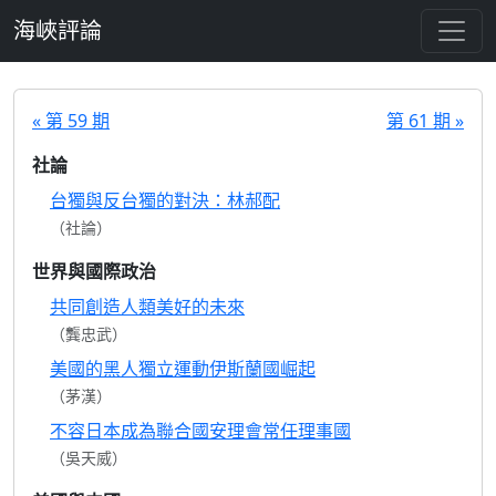
跳至主要內容
海峽評論
« 第 59 期
第 61 期 »
社論
台獨與反台獨的對決：林郝配
（社論）
世界與國際政治
共同創造人類美好的未來
（龔忠武）
美國的黑人獨立運動伊斯蘭國崛起
（茅漢）
不容日本成為聯合國安理會常任理事國
（吳天威）