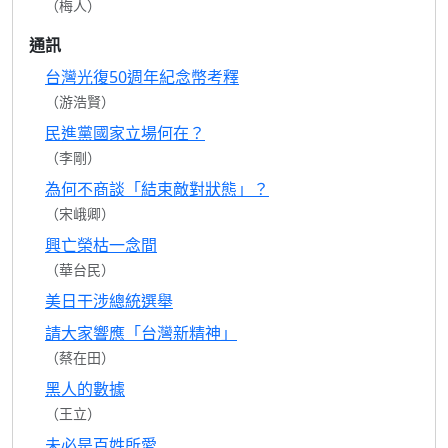
（梅人）
通訊
台灣光復50週年紀念幣考釋
（游浩賢）
民進黨國家立場何在？
（李剛）
為何不商談「結束敵對狀態」？
（宋峨卿）
興亡榮枯一念間
（華台民）
美日干涉總統選舉
請大家響應「台灣新精神」
（蔡在田）
黑人的數據
（王立）
未必是百姓所愛