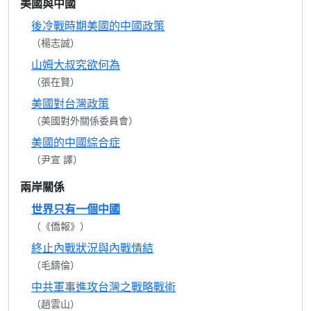
美國與中國
後冷戰時期美國的中國政策
（楊志誠）
山姆大叔究欲何為
（張在賢）
美國對台灣政策
（美國對外關係委員會）
美國的中國綜合症
（尹宣 譯）
兩岸關係
世界只有一個中國
（《僑報》）
終止內戰狀況與內戰情結
（毛鑄倫）
中共軍事進攻台灣之戰略戰術
（趙雲山）