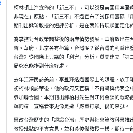
變
柯林頓上海宣佈的「新三不」，可以說是美國用李登
非現在」原點，「新三不」不過宣布了試探用籌碼「
期刊出熊玠教授的短評分析，是在朝維持現狀固定化
為掌控對台政策調整後的兩岸情勢發展，華府放出在
聲。華府、北京各有盤算，台灣呢？從台灣的利益出
台灣》從國際上只講的「利害」分析，質問建立「第
局究竟能撈到什麼好處。
去年江澤民訪美前，李登輝透過國際上的媒體，放了顆
初柯林頓訪華後，他的政府又宣稱「不再聲稱代表全
參加聯合國。本期刊出郝柏村先生對江柯會談的戰略
輝的這一宣稱看來更像是遭「嚴重打撃」後的哀號。
竄改台灣歷史的「認識台灣」歷史與社會篇教科書推
教授幾點的平實意見，並和黃俊傑教授一樣，期待一