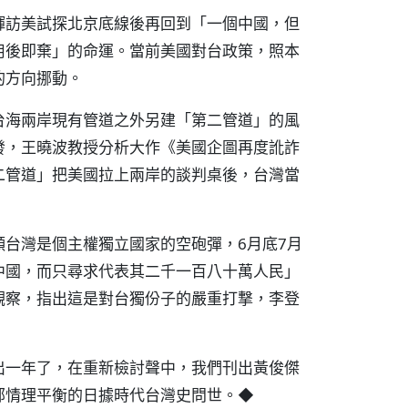
輝訪美試探北京底線後再回到「一個中國，但
用後即棄」的命運。當前美國對台政策，照本
的方向挪動。
台海兩岸現有管道之外另建「第二管道」的風
發，王曉波教授分析大作《美國企圖再度訛詐
二管道」把美國拉上兩岸的談判桌後，台灣當
台灣是個主權獨立國家的空砲彈，6月底7月
中國，而只尋求代表其二千一百八十萬人民」
觀察，指出這是對台獨份子的嚴重打撃，李登
出一年了，在重新檢討聲中，我們刊出黃俊傑
部情理平衡的日據時代台灣史問世。◆