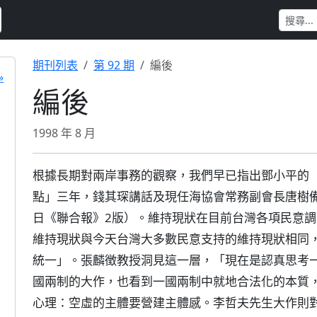
期刊列表
第 92 期
編後
»
編後
1998 年 8 月
根據長期對兩岸事務的觀察，我們早已指出鄧小平的
點」三年，錢其琛講話及現任海協會常務副會長唐樹備
日《聯合報》2版）。維持現狀在目前台灣各項民意
維持現狀與今天台灣大多數民意支持的維持現狀相同
統一」。張麟徴教授洞見這一層，「現在是認真思考
國兩制的大作，也看到一國兩制中就地合法化的本質
心理：空虛的主體要營建主體感。李哲夫先生大作則