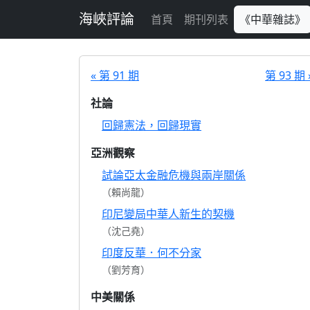
跳至主要內容
海峽評論
首頁
期刊列表
《中華雜誌》
« 第 91 期
第 93 期 
社論
回歸憲法，回歸現實
亞洲觀察
試論亞太金融危機與兩岸關係
（賴尚龍）
印尼變局中華人新生的契機
（沈己堯）
印度反華．何不分家
（劉芳育）
中美關係