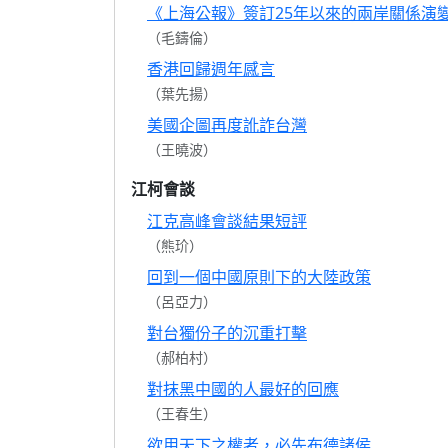
《上海公報》簽訂25年以來的兩岸關係演
（毛鑄倫）
香港回歸週年感言
（葉先揚）
美國企圖再度訛詐台灣
（王曉波）
江柯會談
江克高峰會談結果短評
（熊玠）
回到一個中國原則下的大陸政策
（呂亞力）
對台獨份子的沉重打擊
（郝柏村）
對抹黑中國的人最好的回應
（王春生）
欲用天下之權者，必先布德諸侯