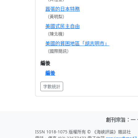
囂張的日本特務
（黃明梨）
美國式民主自由
（陳北機）
美國的貧困地區「胡志明市」
（國際簡訊）
編後
編後
字數統計
創刊宗旨：一
ISSN 1018-1075 版權所有 © 《海峽評論》雜誌社