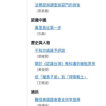
法務部與調查局惡鬥的背後
（郭承啟）
認識中國
萬里長征第一步
（石磊）
歷史與人物
千秋功過誰予評說
（鄧維賢）
關於《認識台灣》教科書的幾點意見
（黃俊傑）
從「權貴子弟」到「捍衛戰士」
（王曉波）
通訊
難怪美國國會要支持李登輝
（齊禮金）