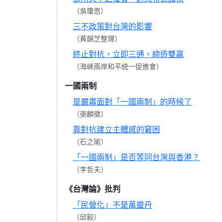
（吳瓊恩）
三不政策對台灣的影響
（黃韻芝整理）
終止對抗，立即三通，締造雙贏
（海峽兩岸和平統一促進會）
一國兩制
是嚴肅面對「一國兩制」的時候了
（張麟徵）
靠對抗建立主體感的窘困
（石之瑜）
「一國兩制」是否等同台灣與香港？
（李哲夫）
《台灣論》批判
「民營化」不是萬靈丹
（邱毅）