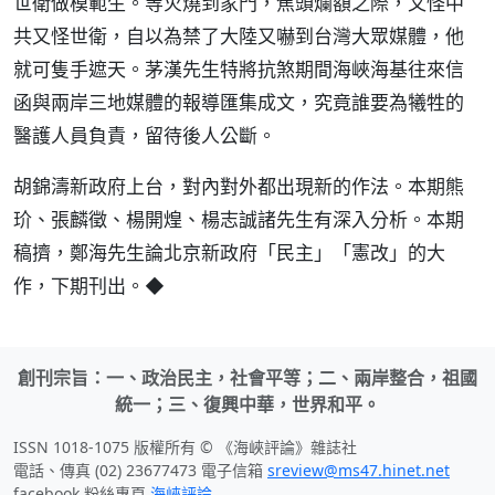
世衛做模範生。等火燒到家門，焦頭爛額之際，又怪中
共又怪世衛，自以為禁了大陸又嚇到台灣大眾媒體，他
就可隻手遮天。茅漢先生特將抗煞期間海峽海基往來信
函與兩岸三地媒體的報導匯集成文，究竟誰要為犧牲的
醫護人員負責，留待後人公斷。
胡錦濤新政府上台，對內對外都出現新的作法。本期熊
玠、張麟徵、楊開煌、楊志誠諸先生有深入分析。本期
稿擠，鄭海先生論北京新政府「民主」「憲改」的大
作，下期刊出。◆
創刊宗旨：一、政治民主，社會平等；二、兩岸整合，祖國
統一；三、復興中華，世界和平。
ISSN 1018-1075 版權所有 © 《海峽評論》雜誌社
電話、傳真 (02) 23677473 電子信箱
sreview@ms47.hinet.net
facebook 粉絲專頁
海峽評論