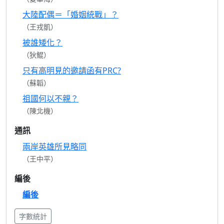
大陸配偶＝「婚姻統戰」？
（王戎凱）
被誰矮化？
（狄鯤）
只有高明見的邀請函有PRC?
（蘇韜）
祖國何以不親？
（陳北機）
通訊
兩岸英雄所見略同
（王中平）
編後
編後
字數統計