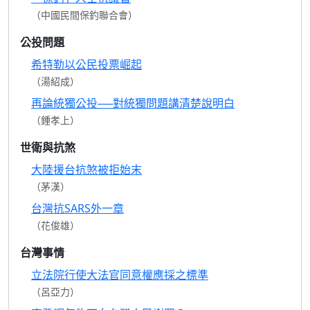
（中國民間保釣聯合會）
公投問題
希特勒以公民投票崛起
（湯紹成）
再論統獨公投──對統獨問題講清楚說明白
（鍾孝上）
世衛與抗煞
大陸援台抗煞被拒始末
（茅漢）
台灣抗SARS外一章
（花俊雄）
台灣事情
立法院行使大法官同意權應採之標準
（呂亞力）