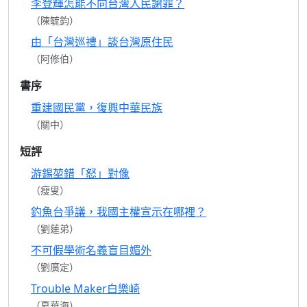
李登輝怎能不向台灣人民謝罪？
（陳毓鈞）
由「台灣巡禮」談台灣原住民
（阿修伯）
書序
重建國民黨，復興中華民族
（關中）
短評
游錫堃錯「怒」對像
（瘦叟）
釣魚台爭議，我國主權宣示在哪裡？
（劉蓮弟）
不可假學術名義盲目媚外
（劉廣定）
Trouble Maker白樂崎
（夏華海）