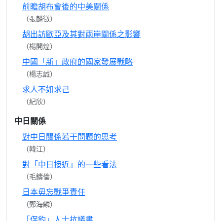
前瞻胡布會後的中美關係
（張麟徵）
胡出訪歐亞及其對兩岸關係之影響
（楊開煌）
中國「新」政府的國家發展戰略
（楊志誠）
求人不如求己
（紀欣）
中日關係
對中日關係若干問題的思考
（韓江）
對「中日接近」的一些看法
（毛鑄倫）
日本毋忘戰爭責任
（鄭海麟）
「保釣」人士抗議書