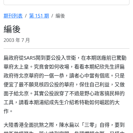
期刊列表
第 151 期
編後
編後
2003 年 7 月
扁政府從SARS鬧到要公投入世衛，在本期送廠前已驚動
華府太上皇。究竟會如何收場，看看本期紀欣先生評扁
政府待北京華府的一倨一恭，讀者心中當有個底。只是
便宜了最不願見核四公投的華府，保住自己利益，又做
面子給北京。其實公投說穿了不過是野心政客搞民粹的
工具，請看本期湯紹成先生介紹希特勒如何崛起的大
作。
大陸香港全面抗煞之際，陳水扁以「三零」自得，要到