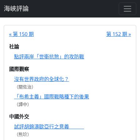
跳至主要內容
海峽評論
« 第 150 期
第 152 期 »
社論
點評兩岸「世衛抗煞」的攻防戰
國際觀察
沒有世界政府的全球化？
（關佐治）
「布希主義」國際戰略種下的後果
（譚中）
中國外交
試評胡錦濤歐亞行之意義
（熊玠）