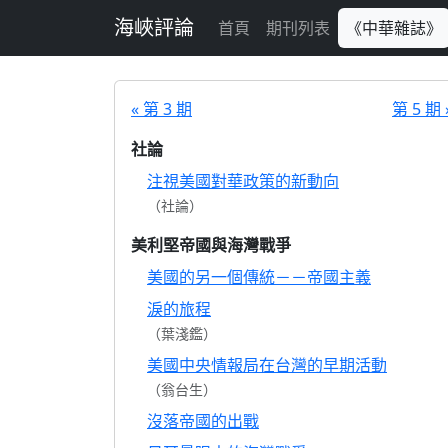
跳至主要內容
海峽評論
首頁
期刊列表
《中華雜誌》
« 第 3 期
第 5 期 
社論
注視美國對華政策的新動向
（社論）
美利堅帝國與海灣戰爭
美國的另一個傳統－－帝國主義
淚的旅程
（葉淺鑑）
美國中央情報局在台灣的早期活動
（翁台生）
沒落帝國的出戰