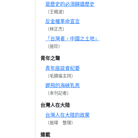
是歷史的必須歸還歷史
（王曉波）
反金權革命宣言
（林正杰）
「台灣者，中國之土地」
（施珍）
青年之聲
青年座談會紀要
（毛鑄倫主持）
遲飛的海峽乳燕
（本刊記者）
台灣人在大陸
台灣人在大陸的政黨
（施瑋 整理）
連載