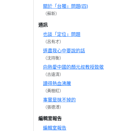
關於「台獨」問題(四)
（蘇新）
通訊
也談「定位」問題
（呂有才）
道盡我心中要說的話
（沈持衡）
向熱愛中國的顏元叔教授致敬
（古遠清）
讀得熱血沸騰
（黃樹紅）
事實是抹不掉的
（張德溥）
編輯室報告
編輯室報告