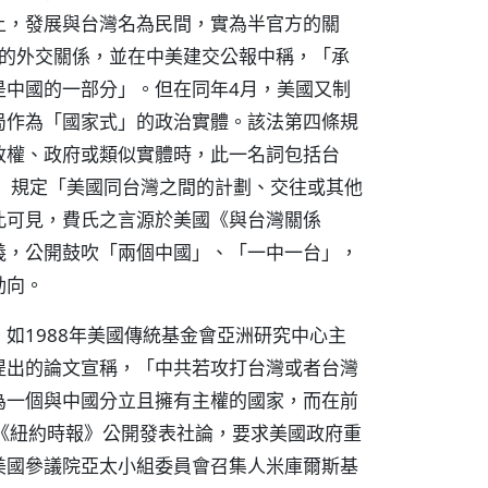
上，發展與台灣名為民間，實為半官方的關
式的外交關係，並在中美建交公報中稱，「承
是中國的一部分」。但在同年4月，美國又制
局作為「國家式」的政治實體。該法第四條規
政權、政府或類似實體時，此一名詞包括台
）規定「美國同台灣之間的計劃、交往或其他
此可見，費氏之言源於美國《與台灣關係
義，公開鼓吹「兩個中國」、「一中一台」，
動向。
如1988年美國傳統基金會亞洲研究中心主
提出的論文宣稱，「中共若攻打台灣或者台灣
為一個與中國分立且擁有主權的國家，而在前
《紐約時報》公開發表社論，要求美國政府重
美國參議院亞太小組委員會召集人米庫爾斯基