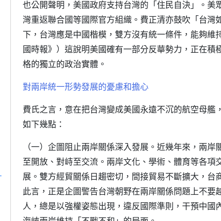
也公開聲明，美國政府支持台灣的「住民自決」。美眾
灣重返聯合國等國際官方組織。費正清亦鼓吹「台灣
下，台灣應是中國楷模，雙方沒有統一條件，能夠維持現
國時報》）這說明美國確有一部分反華勢力，正在積
格的獨立的政治實體。
對兩岸統一形勢發展的憂慮和擔心
費氏之言，意在把台灣變成美國永遠不沉的航空母艦
如下幾點：
（一）企圖阻止兩岸關係深入發展。近幾年來，兩岸
至開放、對峙至交流。兩岸文化、學術、體育等各項
﹖
展。雙方經貿關係日趨密切，間接貿易不斷擴大，台
此言，正是企圖警告台灣朝野在兩岸關係問題上不要
人，總是以強權姿態出現，違反國際準則，干預中國
海峽兩岸維持「不戰不和」的局面。