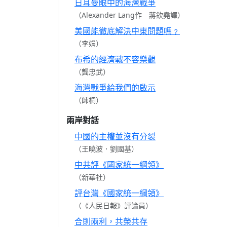
日耳曼眼中的海灣戰爭
（Alexander Lang作 蔣欽堯譯）
美國能徹底解決中東問題嗎﹖
（李娟）
布希的經濟戰不容樂觀
（龔忠武）
海灣戰爭給我們的啟示
（師桐）
兩岸對話
中國的主權並沒有分裂
（王曉波．劉國基）
中共評《國家統一綱領》
（新華社）
評台灣《國家統一綱領》
（《人民日報》評論員）
合則兩利，共榮共存