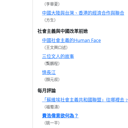
（李華夏）
中國大陸與台灣、香港的經濟合作與聯合
（方生）
社會主義與中國改革前途
中國社會主義的Human Face
（王文興口述）
三位文人的故事
（龔鵬程）
憶長江
（顏元叔）
每月評論
「蘇維埃社會主義共和國聯盟」往哪裡去
（福蜀濤）
費浩偉意欲何為？
（姚一平）