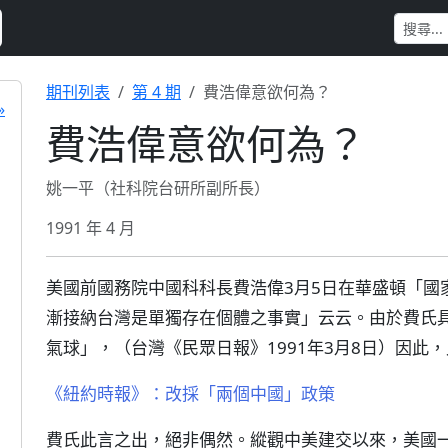
期刊列表
第 4 期
費浩偉意欲何為？
»
費浩偉意欲何為？
姚一平（社科院台研所副所長）
1991 年 4 月
美國前國務院中國科科長費浩偉3月5日在華盛頓「國
漸接納台灣是單獨存在個體之事實」云云。由於費氏
氣球」，（台灣《民眾日報》1991年3月8日）因此
《紐約時報》：改採「兩個中國」政策
費氏此言之出，絕非偶然。縱觀中美建交以來，美國