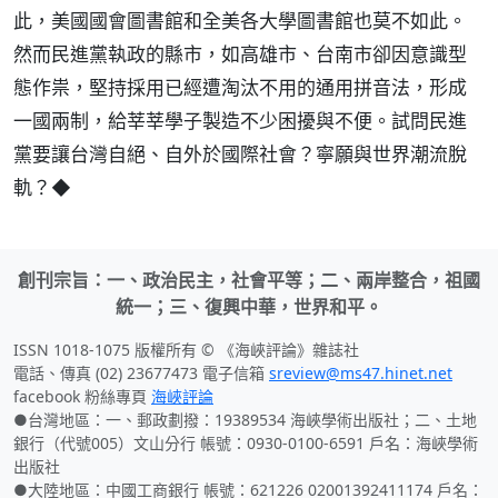
此，美國國會圖書館和全美各大學圖書館也莫不如此。
然而民進黨執政的縣市，如高雄市、台南市卻因意識型
態作祟，堅持採用已經遭淘汰不用的通用拼音法，形成
一國兩制，給莘莘學子製造不少困擾與不便。試問民進
黨要讓台灣自絕、自外於國際社會？寧願與世界潮流脫
軌？◆
創刊宗旨：一、政治民主，社會平等；二、兩岸整合，祖國
統一；三、復興中華，世界和平。
ISSN 1018-1075 版權所有 © 《海峽評論》雜誌社
電話、傳真 (02) 23677473 電子信箱
sreview@ms47.hinet.net
facebook 粉絲專頁
海峽評論
●台灣地區：一、郵政劃撥：19389534 海峽學術出版社；二、土地
銀行（代號005）文山分行 帳號：0930-0100-6591 戶名：海峽學術
出版社
●大陸地區：中國工商銀行 帳號：621226 02001392411174 戶名：