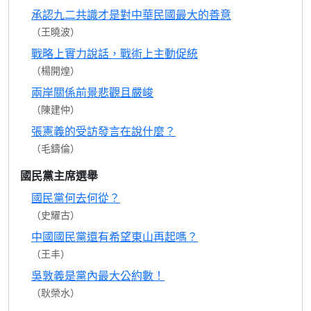
承認九二共識才是對中華民國最大的善意
（王曉波）
戰略上實力說話，戰術上主動促統
（楊開煌）
兩岸關係前景悲觀且嚴峻
（陳建仲）
張憲義的受訪發言在說什麼？
（毛鑄倫）
國民黨主席選舉
國民黨何去何從？
（史耀古）
中國國民黨還有希望東山再起嗎？
（王丰）
吳敦義是黨內最大公約數！
（耿榮水）