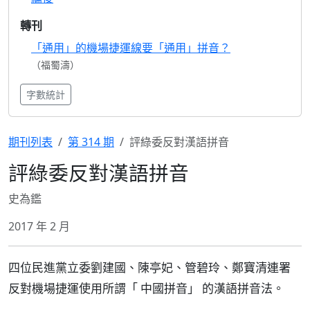
轉刊
「通用」的機場捷運線要「通用」拼音？
（福蜀濤）
字數統計
期刊列表
第 314 期
評綠委反對漢語拼音
評綠委反對漢語拼音
史為鑑
2017 年 2 月
四位民進黨立委劉建國、陳亭妃、管碧玲、鄭寶清連署
反對機場捷運使用所謂「 中國拼音」 的漢語拼音法。