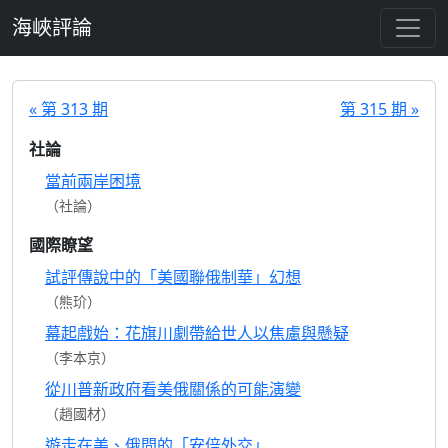
跳至主要內容
海峽評論
« 第 313 期
第 315 期 »
社論
當前兩岸困境
（社論）
國際瞭望
試評傳說中的「美國聯俄制華」幻想
（熊玠）
幕起戲始：花旗川劇帶給世人以焦慮與懸疑
（李本京）
從川普新政府看美俄關係的可能演變
（趙國材）
遊走在美、俄間的「安倍外交」