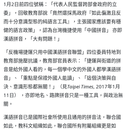
1月2日前四位號稱：「代表人民監督跨部會政府的立
委」，回敬教育部說「竟然還採馬政府『如此偏激且反
而十分意識型態的純語言工具』，主張國家應該要有穩
健的語言政策」，認為台灣機捷使用「中國拼音」 亦即
漢語拼音，「大有問題！」
「反機場捷運只用中國漢語拼音聯盟」四位委員特地到
教育部施壓抗議，教育部官員表示：「捷運與街道的拼
音是給外國人看的，每一個學中文的外國人都學漢語拼
音」、「重點是保證外國人能讀」、「這個決策與自
決、意識形態都無關！」（見
Taipei Times
, 2017年1月
11日） ，亦即地名、路牌拼音只是一種工具，與政治無
關。
漢語拼音已是國際社會所使用且通用的拼音法，聯合國
如此，教科文組織如此，聯合國所有附屬組織更是如