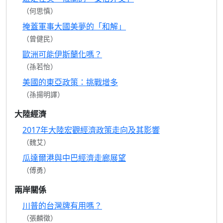
（何思慎）
掩蓋軍事大國美夢的「和解」
（曾健民）
歐洲可能伊斯蘭化嗎？
（孫若怡）
美國的東亞政策：挑戰增多
（孫揚明譯）
大陸經濟
2017年大陸宏觀經濟政策走向及其影響
（魏艾）
瓜達爾港與中巴經濟走廊展望
（傅勇）
兩岸關係
川普的台灣牌有用嗎？
（張麟徵）