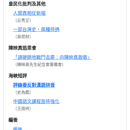
皇民化批判及其他
人間真相仗新描
（丘秀芷）
一部台灣史，兩種待遇
（吳昆財）
陳映真追思會
「請硬朗地戰鬥去罷：向陳映真致敬」
（陳映真先生紀念會籌備會）
海峽短評
評綠委反對漢語拼音
（史為鑑）
中國語文課程亟待強化
（王雨祥）
編後
編後