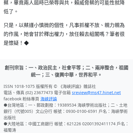
蔡，畢竟兩人屆時已榮辱與共，賴威脅蔡的可能性就降
低了。
只是，以蔡謹小慎微的個性，凡事抓權不放、親力親為
的作風，她會甘於釋出權力，放任賴去組閣嗎？筆者很
是懷疑！◆
創刊宗旨：一、政治民主，社會平等；二、兩岸整合，祖國
統一；三、復興中華，世界和平。
ISSN 1018-1075 版權所有 © 《海峽評論》雜誌社
電話、傳真 (02) 23677473 電子信箱
sreview@ms47.hinet.net
facebook 粉絲專頁
海峽評論
●台灣地區：一、郵政劃撥：19389534 海峽學術出版社；二、土地
銀行（代號005）文山分行 帳號：0930-0100-6591 戶名：海峽學術
出版社
●大陸地區：中國工商銀行 帳號：621226 02001392411174 戶名：
福蜀涛