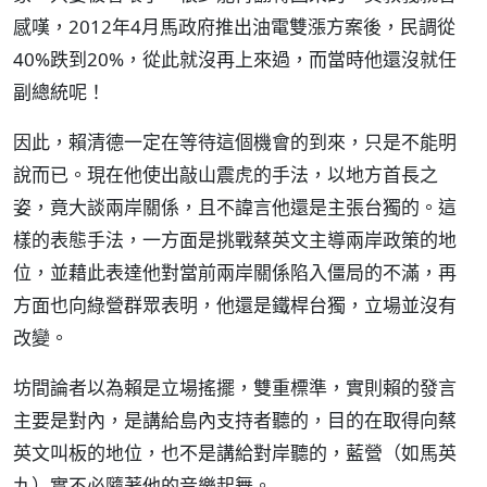
感嘆，2012年4月馬政府推出油電雙漲方案後，民調從
40%跌到20%，從此就沒再上來過，而當時他還沒就任
副總統呢！
因此，賴清德一定在等待這個機會的到來，只是不能明
說而已。現在他使出敲山震虎的手法，以地方首長之
姿，竟大談兩岸關係，且不諱言他還是主張台獨的。這
樣的表態手法，一方面是挑戰蔡英文主導兩岸政策的地
位，並藉此表達他對當前兩岸關係陷入僵局的不滿，再
方面也向綠營群眾表明，他還是鐵桿台獨，立場並沒有
改變。
坊間論者以為賴是立場搖擺，雙重標準，實則賴的發言
主要是對內，是講給島內支持者聽的，目的在取得向蔡
英文叫板的地位，也不是講給對岸聽的，藍營（如馬英
九）實不必隨著他的音樂起舞。