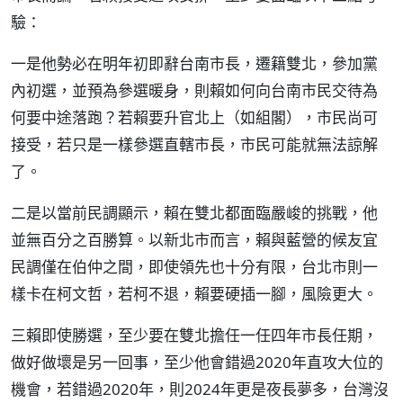
驗：
一是他勢必在明年初即辭台南市長，遷籍雙北，參加黨
內初選，並預為參選暖身，則賴如何向台南市民交待為
何要中途落跑？若賴要升官北上（如組閣），市民尚可
接受，若只是一樣參選直轄市長，市民可能就無法諒解
了。
二是以當前民調顯示，賴在雙北都面臨嚴峻的挑戰，他
並無百分之百勝算。以新北市而言，賴與藍營的候友宜
民調僅在伯仲之間，即使領先也十分有限，台北市則一
樣卡在柯文哲，若柯不退，賴要硬插一腳，風險更大。
三賴即使勝選，至少要在雙北擔任一任四年市長任期，
做好做壞是另一回事，至少他會錯過2020年直攻大位的
機會，若錯過2020年，則2024年更是夜長夢多，台灣沒