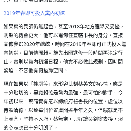
2019年春即可投入黨內初選
如果蔡的民調仍無起色，甚至2018年地方選舉又受挫，
則賴的機會更大，他可以甫卸任直轄市長的身分，直接
宣佈參選2020年總統，時間在2019年春即可正式投入黨
內初選，目前傳聞賴可能先出國進修一段時間再決定行
止，實則以黨內初選日程，他實不必做此規劃，因時間
緊迫，不容他有何猶豫空間。
現在如果以「挫冽等」來形容此刻蔡英文的心情，應是
十分貼切的，畢竟賴確是黨內最強、最可怕的對手。今
年初以來，蔡確實有意以總統府祕書長的位置，虛位以
待賴清德，以致這個位置虛閒達半年之久，但賴就是不
上圈套，堅持不入府，蔡無奈，只好讓吳釗燮去接，賴
的心志應已十分明朗了。