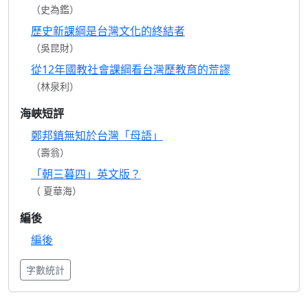
（史為鑑）
歷史新課綱是台灣文化的終結者
（吳昆財）
從12年國教社會課綱看台灣歷教育的荒謬
（林泉利）
海峽短評
鄭邦鎮無知於台灣「母語」
（壽翁）
「朝三暮四」英文版？
（ 夏華海）
編後
編後
字數統計