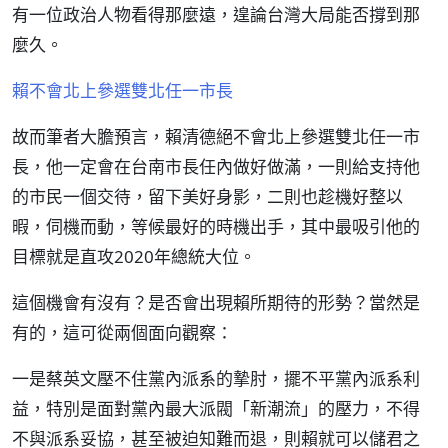
有一位政治人物看得那麼遠，遑論台灣大局能否撐到那
麼久。
賴不會北上參選雙北任一市長
故而筆者大膽預言，賴清德絕不會北上參選雙北任一市
長，他一定會在台南市長任內做好做滿，一則給支持他
的市民一個交待，留下美好身影，二則也趁機好整以
暇，伺機而動，等候最好的時機出手，其中最吸引他的
目標就是直攻2020年總統大位。
這個機會有沒有？是否會出現賴所期待的形勢？當然是
有的，這可從兩個面向觀察：
一是蔡英文壓不住黨內派系的摯肘，擺不平黨內派系利
益，特別是面對黨內最大派閥「新潮流」的壓力，不得
不與派系妥協，甚至被迫知難而退，則賴就可以儲君之