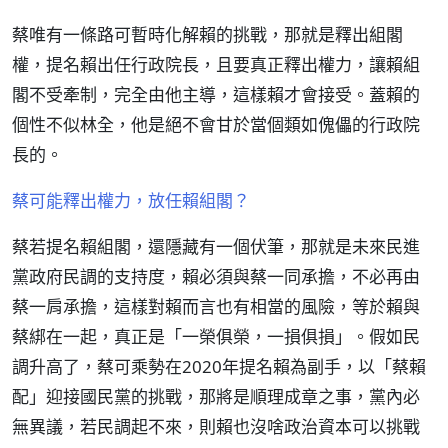
蔡唯有一條路可暫時化解賴的挑戰，那就是釋出組閣
權，提名賴出任行政院長，且要真正釋出權力，讓賴組
閣不受牽制，完全由他主導，這樣賴才會接受。蓋賴的
個性不似林全，他是絕不會甘於當個類如傀儡的行政院
長的。
蔡可能釋出權力，放任賴組閣？
蔡若提名賴組閣，還隱藏有一個伏筆，那就是未來民進
黨政府民調的支持度，賴必須與蔡一同承擔，不必再由
蔡一肩承擔，這樣對賴而言也有相當的風險，等於賴與
蔡綁在一起，真正是「一榮俱榮，一損俱損」。假如民
調升高了，蔡可乘勢在2020年提名賴為副手，以「蔡賴
配」迎接國民黨的挑戰，那將是順理成章之事，黨內必
無異議，若民調起不來，則賴也沒啥政治資本可以挑戰