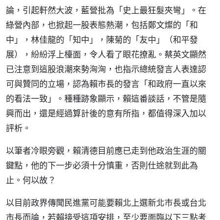
論，引起軒然大波，藍營批為「史上最狂髮夾彎」。在
綠營內部，也掀起一股表態熱潮，包括鄭文燦的「和
中」，林佳龍的「知中」，陳菊的「友中」（和平發
展），紛紛浮上檯面，令人看了眼花撩亂。蔡英文顯然
已注意到這股浪潮來勢洶洶，也指示總統發言人表達認
可與贊同的立場，認為賴市長的發言「和政府一直以來
的看法一致」。種種跡象顯示，賴這番談話，不管是隨
興而出，還是經過算計後的意有所指，都值得深入加以
評析。
以筆者冷眼旁觀，賴清德目前應已走到他政治生涯的關
鍵點，他的下一步必須十分慎重，否則仕途就到此為
止。何以故？
以目前政界傳聞民進黨可能要賴北上選新北市長或台北
市長而論，若賴接受這項安排，至少要面臨以下三點考