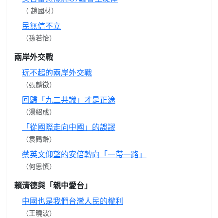
（ 趙國材）
民無信不立
（孫若怡）
兩岸外交戰
玩不起的兩岸外交戰
（張麟徵）
回歸「九二共識」才是正途
（湯紹成）
「從國際走向中國」的誤謬
（袁鶴齡）
蔡英文仰望的安倍轉向「一帶一路」
（何思慎）
賴清德與「親中愛台」
中國也是我們台灣人民的權利
（王曉波）