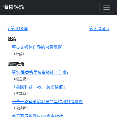
跳至主要內容
海峽評論
« 第 318 期
第 320 期 »
社論
蔡英文通往自毀的台獨暴衝
（社論）
國際政治
第16屆香格里拉會議談了什麼?
（楊念祖）
「美國利益」vs.「美國價值」：
（李本京）
一帶一路與東協發展的連結和對接機會
（宋鎮照）
美日蓄意攪亂G7峰會主旋律