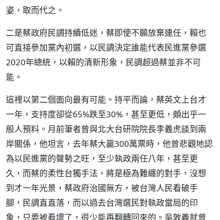
姿，取而代之。
二是蔡政府民調持續低迷，蔡即使不願放棄連任，賴也
可直接參加黨內初選，以民調決定誰能代表民進黨參選
2020年總統，以賴的清新形象，民調超過蔡並非不可
能。
這裡以第二個面向最有可能。持平而論，蔡英文上台才
一年，支持度卻從65%跌至30%，甚至更低，頗出乎一
般人預料。月前筆者曾與北大台研院院長李義虎談到兩
岸關係，他坦言，去年蔡大贏300萬票時，他曾悲觀地認
為以民進黨的聲勢之旺，至少執政兩任八年，甚至更
久，而蔡的柔性台獨手法，將是極為難纏的對手，沒想
到才一年光景，蔡政府治國無方，被台灣人民看破手
腳，民調直直落，而以過去台灣選民對執政當局的印
象，只要被看壞了，很少能再翻轉回來的。吳敦義就曾