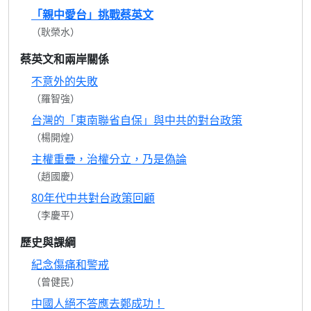
「親中愛台」挑戰蔡英文
（耿榮水）
蔡英文和兩岸關係
不意外的失敗
（羅智強）
台灣的「東南聯省自保」與中共的對台政策
（楊開煌）
主權重疊，治權分立，乃是偽論
（趙國慶）
80年代中共對台政策回顧
（李慶平）
歷史與課綱
紀念傷痛和警戒
（曾健民）
中國人絕不答應去鄭成功！