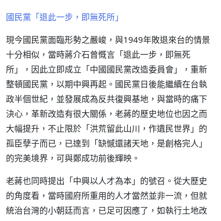
國民黨「退此一步，即無死所」
現今國民黨面臨形勢之嚴峻，與1949年敗退來台的情景
十分相似，當時蔣介石曾慨言「退此一步，即無死
所」，因此立即成立「中國國民黨改造委員會」，重新
整頓國民黨，以期中興再起。國民黨日後能繼續在台執
政半個世紀，並發展成為反共復興基地，與當時的痛下
決心，革新改造有很大關係，老蔣的歷史地位也因之而
大幅提升，不止限於「洪荒留此山川，作遺民世界」的
孤臣孽子而已，已達到「缺憾還諸天地，是創格完人」
的完美境界，可與鄭成功前後輝映。
老蔣也同時提出「中興以人才為本」的號召。從大歷史
的角度看，當時國府所重用的人才當然並非一流，但就
統治台灣的小朝廷而言，已足可因應了，如執行土地改