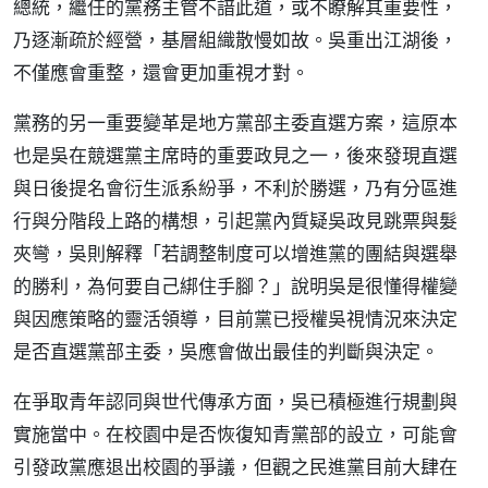
總統，繼任的黨務主管不諳此道，或不瞭解其重要性，
乃逐漸疏於經營，基層組織散慢如故。吳重出江湖後，
不僅應會重整，還會更加重視才對。
黨務的另一重要變革是地方黨部主委直選方案，這原本
也是吳在競選黨主席時的重要政見之一，後來發現直選
與日後提名會衍生派系紛爭，不利於勝選，乃有分區進
行與分階段上路的構想，引起黨內質疑吳政見跳票與髮
夾彎，吳則解釋「若調整制度可以增進黨的團結與選舉
的勝利，為何要自己綁住手腳？」說明吳是很懂得權變
與因應策略的靈活領導，目前黨已授權吳視情況來決定
是否直選黨部主委，吳應會做出最佳的判斷與決定。
在爭取青年認同與世代傳承方面，吳已積極進行規劃與
實施當中。在校園中是否恢復知青黨部的設立，可能會
引發政黨應退出校園的爭議，但觀之民進黨目前大肆在