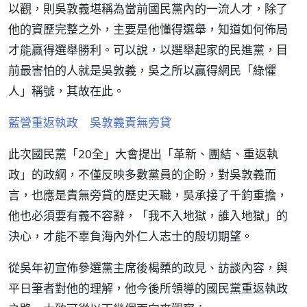
以觀，則吳敦義堪稱為當前國民黨內的一流人才，除了
他的資歷完整之外，主要是他懂得選舉，知道如何佈局
才能贏得選舉勝利。可以說，以選舉起家的民進黨，目
前最害怕的人就是吳敦義，吳之所以贏得網民「綠懼
人」稱號，其故在此。
藍營重返執政 吳敦義責無旁貸
此次國民黨「20全」大會提出「革新、團結、重返執
政」的政綱，不僅反映多數黨員的企盼，對吳敦義而
言，也應是責無旁貸的歷史天職，吳承接了千鈞重擔，
他也必須要有義不容辭，「我不入地獄，誰入地獄」的
決心，才能不辜負海內外仁人志士的殷切期望。
從吳年初宣佈參選黨主席後楬櫫的政見、訪談內容，與
平日筆者對他的理解，他今後所領導的國民黨重返執政