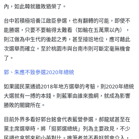
內，如此韓就雖敗猶榮了。
台中若積極培養江啟臣參選，也有翻轉的可能，即使不
能勝選，只要不要輸得太難看（如輸在五萬票以內），
則江做為中生代的後起之秀，甚至接班地位，應可藉此
次選舉而確立。至於桃園市與台南市則可斷定毫無機會
了。
郭、朱應不致參選2020年總統
如果國民黨通過2018年地方選舉的考驗，則2020年總統
大選就有一搏的本錢。則藍軍由誰來擔綱，就成為影響
勝敗的關鍵所在。
目前外界多看好郭台銘會代表藍營參選，郝龍斌甚至在
黨主席選舉時，將「挺郭選總統」列為主要政見，不少
民調也拿郭來和小英對比。唯筆者並不看好郭會介入，