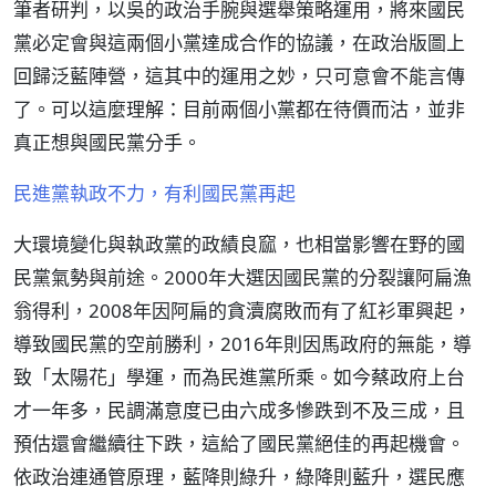
筆者研判，以吳的政治手腕與選舉策略運用，將來國民
黨必定會與這兩個小黨達成合作的協議，在政治版圖上
回歸泛藍陣營，這其中的運用之妙，只可意會不能言傳
了。可以這麼理解：目前兩個小黨都在待價而沽，並非
真正想與國民黨分手。
民進黨執政不力，有利國民黨再起
大環境變化與執政黨的政績良窳，也相當影響在野的國
民黨氣勢與前途。2000年大選因國民黨的分裂讓阿扁漁
翁得利，2008年因阿扁的貪瀆腐敗而有了紅衫軍興起，
導致國民黨的空前勝利，2016年則因馬政府的無能，導
致「太陽花」學運，而為民進黨所乘。如今蔡政府上台
才一年多，民調滿意度已由六成多慘跌到不及三成，且
預估還會繼續往下跌，這給了國民黨絕佳的再起機會。
依政治連通管原理，藍降則綠升，綠降則藍升，選民應