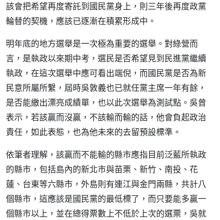
該會把希望再度寄託到國民黨身上，則三年後再度政黨
輪替的契機，應該已逐漸在積累形成中。
明年底的地方選舉是一次極為重要的選舉。對綠營而
言，是執政以來期中考，選民是否希望見到民進黨繼續
執政，在這次選舉中應可看出端倪，而國民黨是否為新
民意所屬所繫，屆時吳敦義也已就任黨主席一年有餘，
是否能繳出漂亮成績單，也以此次選舉為測試點。吳曾
表示，若該贏而沒贏，不該輸而輸的話，他會負起政治
責任，如此表態，也為他未來的去留預設標準。
依筆者理解，該贏而不能輸的縣市應指目前泛藍所執政
的縣市，包括島內的新北市與苗栗、新竹、南投、花
蓮、台東等六縣市，外島則有連江與金門兩縣，共計八
個縣市，這應該是國民黨的最低標了，而只要能多贏一
個縣市以上，並在總得票數上不低於上次的選票，吳就