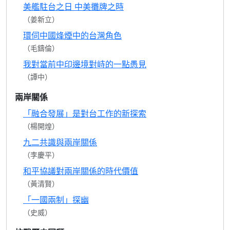
美艦駐台之日 中美攤牌之時
（姜新立）
環伺中國烽煙中的台灣角色
（毛鑄倫）
我對當前中印邊境對峙的一點愚見
（譚中）
兩岸關係
「融合發展」是對台工作的新探索
（楊開煌）
九二共識與兩岸關係
（李慶平）
和平協議對兩岸關係的時代價值
（黃清賢）
「一國兩制」探幽
（史威）