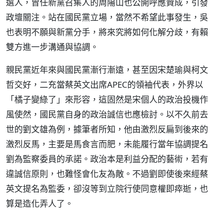
選人，曾任新黨召集人的周陽山也公開呼應贊成，引發
政壇關注。站在國民黨立場，當然不希望此事發生，吳
也表明不願與新黨分手，將來究將如何化解分歧，有賴
雙方進一步溝通與協調。
親民黨近年來與國民黨漸行漸遠，甚至因宋楚瑜與柯文
哲交好，二充當蔡英文出席APEC的領袖代表，外界以
「橘子變綠了」來形容，這固然是宋個人的政治投機作
風使然，國民黨自身的政治誠信也應檢討。以不久前去
世的劉文雄為例，據筆者所知，他由激烈反扁到後來的
激烈反馬，主要是馬食言而肥，未能履行當年協調提名
劉為監察委員的承諾。政治本是利益分配的藝術，若有
違誠信原則，也難怪會化友為敵。不過劉即使後來經蔡
英文提名為監委，卻沒等到立院行使同意權即瘁逝，也
算是造化弄人了。