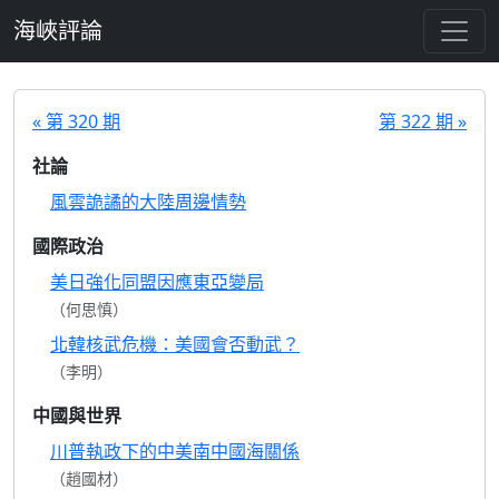
跳至主要內容
海峽評論
« 第 320 期
第 322 期 »
社論
風雲詭譎的大陸周邊情勢
國際政治
美日強化同盟因應東亞變局
（何思慎）
北韓核武危機：美國會否動武？
（李明）
中國與世界
川普執政下的中美南中國海關係
（趙國材）