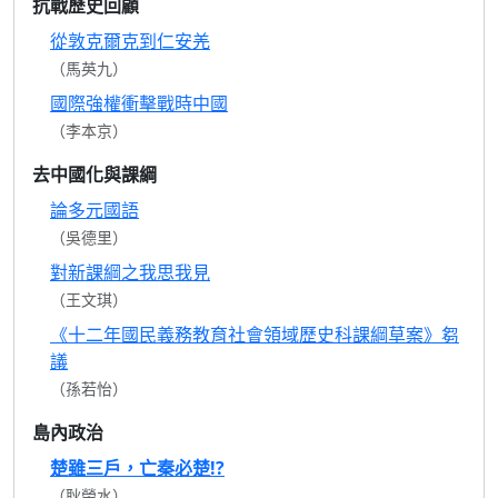
抗戰歷史回顧
從敦克爾克到仁安羌
（馬英九）
國際強權衝擊戰時中國
（李本京）
去中國化與課綱
論多元國語
（吳德里）
對新課綱之我思我見
（王文琪）
《十二年國民義務教育社會領域歷史科課綱草案》芻
議
（孫若怡）
島內政治
楚雖三戶，亡秦必楚!?
（耿榮水）