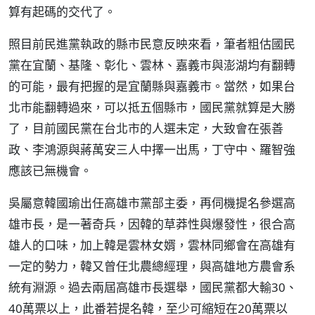
算有起碼的交代了。
照目前民進黨執政的縣市民意反映來看，筆者粗估國民
黨在宜蘭、基隆、彰化、雲林、嘉義市與澎湖均有翻轉
的可能，最有把握的是宜蘭縣與嘉義市。當然，如果台
北市能翻轉過來，可以抵五個縣市，國民黨就算是大勝
了，目前國民黨在台北市的人選未定，大致會在張善
政、李鴻源與蔣萬安三人中擇一出馬，丁守中、羅智強
應該已無機會。
吳屬意韓國瑜出任高雄市黨部主委，再伺機提名參選高
雄市長，是一著奇兵，因韓的草莽性與爆發性，很合高
雄人的口味，加上韓是雲林女婿，雲林同鄉會在高雄有
一定的勢力，韓又曾任北農總經理，與高雄地方農會系
統有淵源。過去兩屆高雄市長選舉，國民黨都大輸30、
40萬票以上，此番若提名韓，至少可縮短在20萬票以