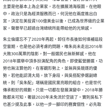
主要是他基本上為企業家，志在擴展鴻海版圖，在他眼
中，政治只是為經濟服務而已，何況他在兩度進出白
宮，決定在美投資100億美金以後，已成為世界級的企業
家，聲譽早已超過台灣總統所能帶給他的光榮感。
朱立倫還忘不了2020年再起，卸任市長後如何填補這段
空窗期，也是他必須考慮的問題，唯朱尚未走出2016年
大敗300萬票的陰影，對一般選民也無新鮮感，他在
2018年選舉中頂多扮演配角的角色，即使藍營勝選，功
勞也無法算他的，在客觀形勢上，並無與吳競逐的優
勢，若他能認清大局，放下身段，與吳搭配參選副總
統，則「吳朱配」堪稱是國民黨亮眼的組合，也是世代
傳承較好的規劃。只是一切都在發展演變中，2018年勝
敗都未可知，奢談2020年未免流於空談了。實則吳私下
也甚少提及此事，以他一步一腳印的務實個性，必先取