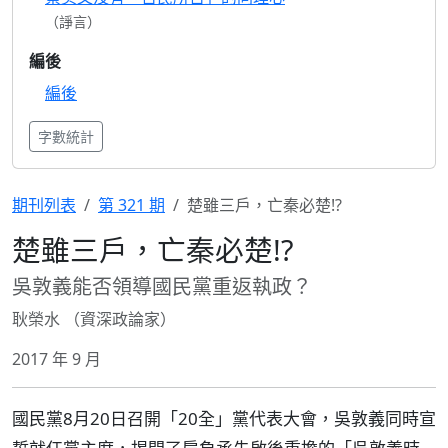
（諍言）
編後
編後
字數統計
期刊列表
第 321 期
楚雖三戶，亡秦必楚!?
楚雖三戶，亡秦必楚!?
吳敦義能否領導國民黨重返執政？
耿榮水 （資深政論家）
2017 年 9 月
國民黨8月20日召開「20全」黨代表大會，吳敦義同時宣