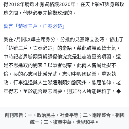
得2018年勝選才有資格談2020年，在天上彩虹與身邊玫
瑰之間，他勢必要先摘擷玫瑰的。
誓言「楚雖三戶，亡秦必楚」
吳在7月間以準主席身分，分批約見黨籍立委時，發出了
「楚雖三戶，亡秦必楚」的豪語，藉此鼓舞藍營士氣。
中時記者周毓翔質疑調侃他究竟是壯志凌雲的項羽，還
是不思進取的劉表？以筆者觀察，此兩人皆屬比擬不
倫，吳的心志可比漢光武，志切中興國民黨，重返執
政，行事進退與人生際遇則類如劉豫州，能屈能伸，老
年得志。至於能否遂志圓夢，則非吾人所能逆料了。◆
創刊宗旨：一、政治民主，社會平等；二、兩岸整合，祖國
統一；三、復興中華，世界和平。