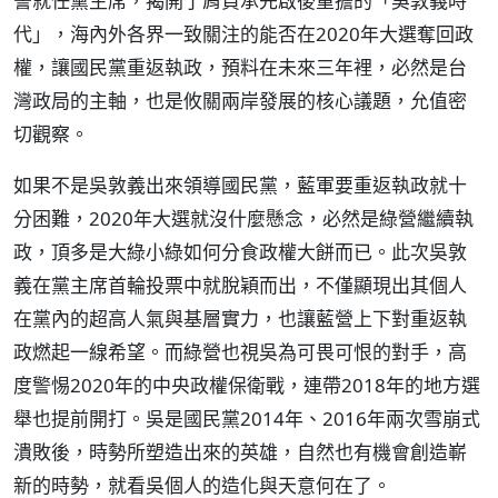
誓就任黨主席，揭開了肩負承先啟後重擔的「吳敦義時
代」，海內外各界一致關注的能否在2020年大選奪回政
權，讓國民黨重返執政，預料在未來三年裡，必然是台
灣政局的主軸，也是攸關兩岸發展的核心議題，允值密
切觀察。
如果不是吳敦義出來領導國民黨，藍軍要重返執政就十
分困難，2020年大選就沒什麼懸念，必然是綠營繼續執
政，頂多是大綠小綠如何分食政權大餅而已。此次吳敦
義在黨主席首輪投票中就脫穎而出，不僅顯現出其個人
在黨內的超高人氣與基層實力，也讓藍營上下對重返執
政燃起一線希望。而綠營也視吳為可畏可恨的對手，高
度警惕2020年的中央政權保衛戰，連帶2018年的地方選
舉也提前開打。吳是國民黨2014年、2016年兩次雪崩式
潰敗後，時勢所塑造出來的英雄，自然也有機會創造嶄
新的時勢，就看吳個人的造化與天意何在了。