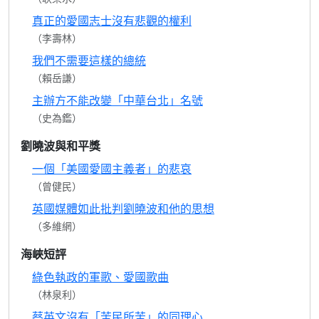
真正的愛國志士沒有悲觀的權利
（李壽林）
我們不需要這樣的總統
（賴岳謙）
主辦方不能改變「中華台北」名號
（史為鑑）
劉曉波與和平獎
一個「美國愛國主義者」的悲哀
（曾健民）
英國媒體如此批判劉曉波和他的思想
（多維網）
海峽短評
綠色執政的軍歌、愛國歌曲
（林泉利）
蔡英文沒有「苦民所苦」的同理心