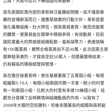
之路，大致可從以下幾個面向來觀察：
首先是國民黨內部的革新與泛藍團結問題，這不僅是華
麗的宣傳辭藻而已，還應是踏實的行動方針。革新首要
強化基層組織，壯大隊伍，提高黨員素質，進而改變黨
的體質，使黨員能在選舉中積極參與，有效動員。目前
國民黨最大的弊病是組織鬆散，毫無凝聚力，表面號稱
有100萬黨員，實際合格黨員尚不足30萬，此次因黨主席
選舉競爭激烈，才提高至近50萬人，但隨著選舉結束，
仍有賴吳的積極經營與管理。
吳在擔任祕書長時，曾在基層重振了五萬個小組，每個
組編製5-10人，每個小組兩個月開一次會，較小的村里
有一到兩個小組，比較大的村里有多達10幾個小組，這
都充分發揮了反映輿情與組織動員的作用，以致有了
2008年大選的空前勝利，但後來隨著吳的組閣與高昇副