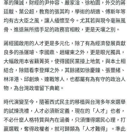
革的陳誠，財經的尹仲容、嚴家淦、徐柏園，外交的蔣
廷黻、葉公超，教育的張其昀，學術的胡適、傅斯年等
均有古大臣之風，讓人緬懷至今。尤其若與現今毫無風
骨、進退無所措手足的政務官相較，更是天壤之別。
蔣經國啟用的人才更是多元化，除了有為經濟發展貢獻
良多的孫運璿、李國鼎、趙耀東之外，更是眼光獨具，
大幅啟用本省籍菁英，使得國民黨接上地氣，與本土相
結合，除錯看李登輝之外，其餘諸如徐慶鐘、張豐緒、
林洋港、邱創煥、連戰等人，也都屬有為有守的政治人
物，為台灣政壇留下典範。
時代演變至今，隨著西式民主的移植與台灣多年來選舉
的試煉洗禮，人才必須新定義，現在的「人才」也者，
不必什麼人格特質與內在涵養，只須懂得選民心理，打
贏選戰，奪得政權者，就可歸類為「人才難得」。準此