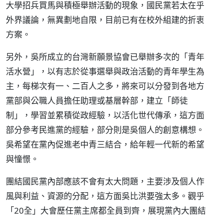
大學招兵買馬與積極舉辦活動的現象，國民黨若太在乎
外界議論，無異劃地自限，目前已有在校外組建的折衷
方案。
另外，吳所成立的台灣新願景協會已舉辦多次的「青年
活水營」，以有志於從事選舉與政治活動的青年學生為
主，每梯次有一、二百人之多，將來可以分發到各地方
黨部與公職人員擔任助理或基層幹部，建立「師徒
制」，學習並累積從政經驗，以活化世代傳承，這方面
部分參考民進黨的經驗，部分則是吳個人的創意構想。
吳希望在黨內促進老中青三結合，給年輕一代新的希望
與憧憬。
團結國民黨內部應該不會有太大問題，主要涉及個人作
風與利益、資源的分配，這方面吳比洪要強太多。觀乎
「20全」大會歷任黨主席都全員到齊，展現黨內大團結