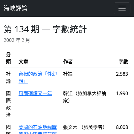
跳至主要內容
海峽評論
第 134 期 — 字數統計
2002 年 2 月
分
類
文章
作者
字數
社
台獨的政治「性幻
社論
2,583
論
想」
國
風雨硝煙又一年
韓江（旅加拿大評論
1,990
際
家）
政
治
國
美國的石油地緣戰
張文木 （旅美學者）
8,008