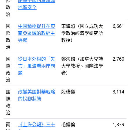
際
略與中國西藏新疆
政
地區安全
治
國
中國積極提升在東
宋鎮照（國立成功大
6,661
際
南亞區域的政經主
學政治經濟學研究所
政
導權
教授）
治
國
從日本外相的「失
鄭海麟（加拿大卑詩
2,760
際
言」風波看兩岸問
大學教授、國際法學
政
題
者）
治
國
改變美國對華戰略
殷璞儀
3,114
際
的拐腳狀態
政
治
兩
《上海公報》三十
毛鑄倫
1,839