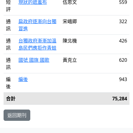
短
現狀的遮羞布
伍思文
559
評
通
扁政府逐漸向台獨
宋峨卿
322
訊
冒進
通
台獨政府漸漸加溫
陳北機
426
訊
島民們應拒作青蛙
通
國號 國旗 國歌
黃克立
620
訊
編
編後
943
後
合計
75,284
返回期刊