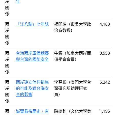
岸
年
關
係
兩
「江八點」七年誌
楊開煌（東吳大學政
4,183
岸
治系教授）
關
係
兩
台海兩岸軍備競賽
牛震（加拿大兩岸關
3,953
岸
與台灣的國防安全
係學會會員）
關
係
兩
兩岸建立信任措施
李翌鵬（廈門大學台
5,242
岸
的可能及對台海安
灣研究所助理研究
關
全的影響
員）
係
兩
誠實看待歷史，有
陳毓鈞（文化大學美
1,195