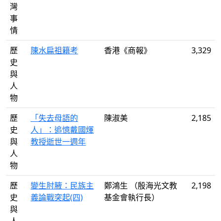
灣
事
情
歷
陳水扁祖籍考
香港《商報》
3,329
史
與
人
物
歷
「失去母語的
陳淑美
2,185
史
人」：追憶戴國煇
與
教授逝世一週年
人
物
歷
變生肘腋：民族主
鄭鴻生 （殷海光文教
2,198
史
義論戰突起(四)
基金會執行長）
與