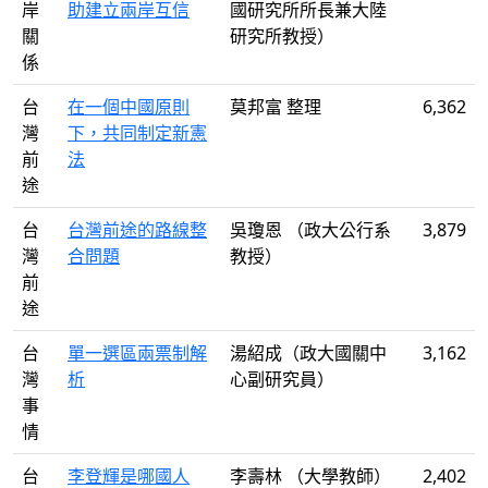
岸
助建立兩岸互信
國研究所所長兼大陸
關
研究所教授）
係
台
在一個中國原則
莫邦富 整理
6,362
灣
下，共同制定新憲
前
法
途
台
台灣前途的路線整
吳瓊恩 （政大公行系
3,879
灣
合問題
教授）
前
途
台
單一選區兩票制解
湯紹成（政大國關中
3,162
灣
析
心副研究員）
事
情
台
李登輝是哪國人
李壽林 （大學教師）
2,402