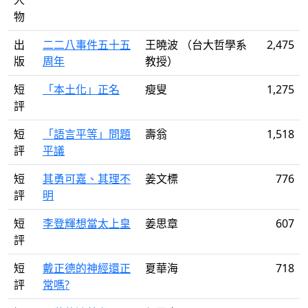
人
物
出
二二八事件五十五
王曉波 （台大哲學系
2,475
版
周年
教授）
短
「本土化」正名
瘦叟
1,275
評
短
「語言平等」問題
壽翁
1,518
評
平議
短
其勇可嘉、其理不
姜文標
776
評
明
短
李登輝想當太上皇
姜思章
607
評
短
戴正德的神經還正
夏華海
718
評
常嗎?