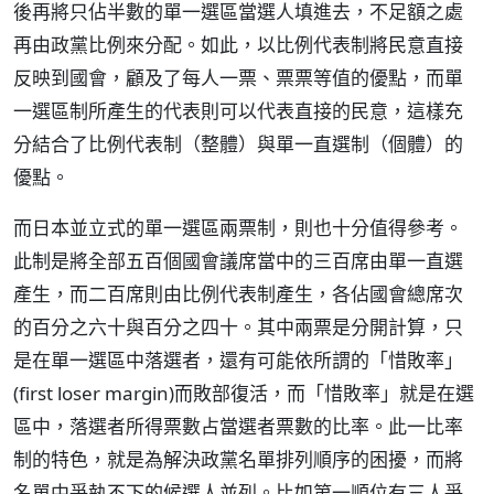
後再將只佔半數的單一選區當選人填進去，不足額之處
再由政黨比例來分配。如此，以比例代表制將民意直接
反映到國會，顧及了每人一票、票票等值的優點，而單
一選區制所產生的代表則可以代表直接的民意，這樣充
分結合了比例代表制（整體）與單一直選制（個體）的
優點。
而日本並立式的單一選區兩票制，則也十分值得參考。
此制是將全部五百個國會議席當中的三百席由單一直選
產生，而二百席則由比例代表制產生，各佔國會總席次
的百分之六十與百分之四十。其中兩票是分開計算，只
是在單一選區中落選者，還有可能依所謂的「惜敗率」
(first loser margin)而敗部復活，而「惜敗率」就是在選
區中，落選者所得票數占當選者票數的比率。此一比率
制的特色，就是為解決政黨名單排列順序的困擾，而將
名單中爭執不下的候選人並列。比如第一順位有三人爭