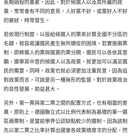
長期過程的基累。因此，對於候選人以及其所屬的政
黨，常常會有不同的意見，人好黨不好，或黨好人不好
的窘狀，時常發生。
若依現行制度，以投給候選人的票來計算全國不分區的
名額，就容易讓選民產生無所適從的困境。若實施兩票
制，即將選人的票與選黨的票分開，選民可以各依其意
願，選舉其中意的候選人以及政黨，就更加可以滿足選
民的需要。同時，政黨也就必須更加注重民意，因為這
對政黨而言，可說是另一種無形的監督，對於政黨政治
的良性發展，助益甚大。
另外，第一票與第二票之間的配置方式，也有相當的差
異。原則上，德國聯立式以比例代表制為基礎的單一選
區兩票制，是當前學界公認缺點較少的選制。因為該制
先以第二票之比率計算出國會各政黨總席次的分配，然