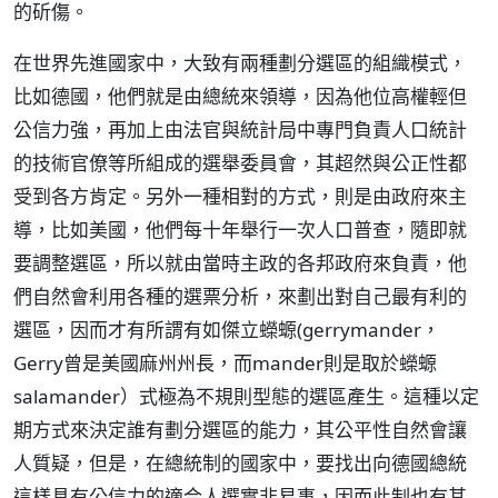
的斫傷。
在世界先進國家中，大致有兩種劃分選區的組織模式，
比如德國，他們就是由總統來領導，因為他位高權輕但
公信力強，再加上由法官與統計局中專門負責人口統計
的技術官僚等所組成的選舉委員會，其超然與公正性都
受到各方肯定。另外一種相對的方式，則是由政府來主
導，比如美國，他們每十年舉行一次人口普查，隨即就
要調整選區，所以就由當時主政的各邦政府來負責，他
們自然會利用各種的選票分析，來劃出對自己最有利的
選區，因而才有所謂有如傑立蠑螈(gerrymander，
Gerry曾是美國麻州州長，而mander則是取於蠑螈
salamander）式極為不規則型態的選區產生。這種以定
期方式來決定誰有劃分選區的能力，其公平性自然會讓
人質疑，但是，在總統制的國家中，要找出向德國總統
這樣具有公信力的適合人選實非易事，因而此制也有其