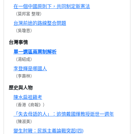
在一個中國原則下，共同制定新憲法
（莫邦富 整理）
台灣前途的路線整合問題
（吳瓊恩）
台灣事情
單一選區兩票制解析
（湯紹成）
李登輝是哪國人
（李壽林）
歷史與人物
陳水扁祖籍考
（香港《商報》）
「失去母語的人」：追憶戴國煇教授逝世一週年
（陳淑美）
變生肘腋：民族主義論戰突起(四)