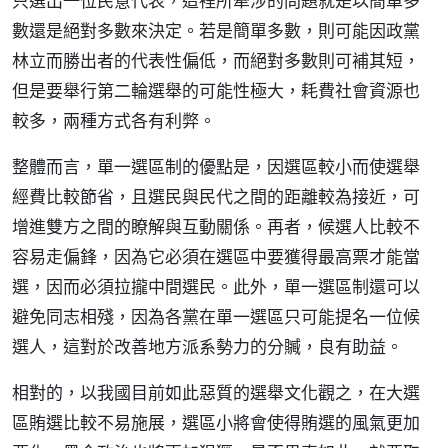
只選出一位民意代表，這裡所牽涉的問題就是以簡單多
數還是絕對多數來決定。若是簡單多數，則可能因政黨
林立而勝出者的代表性偏低，而絕對多數則可補其短，
但是要舉行第二輪選舉的可能性極大，耗費社會資源也
較多，兩種方式各有利弊。
整體而言，單一選區制的優點是，因選區較小而使選舉
經費比較節省，且選民與民代之間的距離較為接近，可
增進雙方之間的瞭解與互動關係。再者，候選人比較不
容易走偏鋒，因為它必須在選區中要獲得最高票才能當
選，因而必須拉攏中間選民。此外，單一選區制還可以
避免同志相殘，因為各黨在單一選區只可能提名一位候
選人，這對於改善地方派系勢力的分贓，良有助益。
相對的，以我國目前如此惡質的選舉文化觀之，在大選
區賄選比較不易施展，選區小將會使得賄選的風氣更加