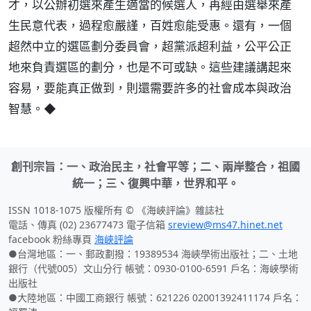
才，以公辦初選來產生適當的候選人，再經由選舉來產
生民意代表，過程愈嚴謹，百姓愈能受惠。還有，一個
超然中立的選區劃分委員會，超黨派超利益，公平公正
地來負責選區的劃分，也是不可或缺。這些建議講起來
容易，要能真正做到，則還需要許多的社會成本與政治
智慧。◆
創刊宗旨：一、政治民主，社會平等；二、兩岸整合，祖國
統一；三、復興中華，世界和平。
ISSN 1018-1075 版權所有 © 《海峽評論》雜誌社
電話、傳真 (02) 23677473 電子信箱
sreview@ms47.hinet.net
facebook 粉絲專頁
海峽評論
●台灣地區：一、郵政劃撥：19389534 海峽學術出版社；二、土地
銀行（代號005）文山分行 帳號：0930-0100-6591 戶名：海峽學術
出版社
●大陸地區：中國工商銀行 帳號：621226 02001392411174 戶名：