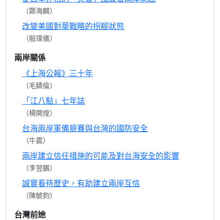
（鄭海麟）
改變美國對華戰略的拐腳狀態
（殷璞儀）
兩岸關係
《上海公報》三十年
（毛鑄倫）
「江八點」七年誌
（楊開煌）
台海兩岸軍備競賽與台灣的國防安全
（牛震）
兩岸建立信任措施的可能及對台海安全的影響
（李翌鵬）
誠實看待歷史，有助建立兩岸互信
（陳毓鈞）
台灣前途