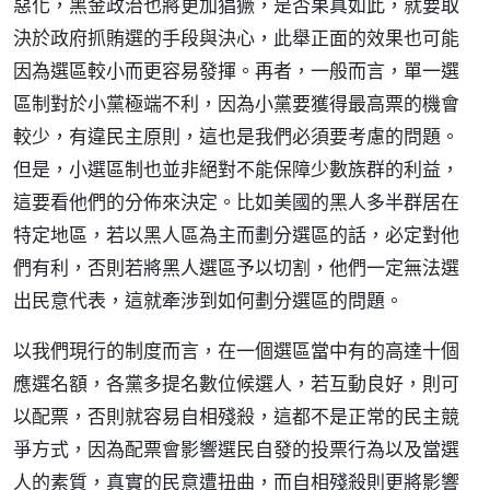
惡化，黑金政治也將更加猖獗，是否果真如此，就要取
決於政府抓賄選的手段與決心，此舉正面的效果也可能
因為選區較小而更容易發揮。再者，一般而言，單一選
區制對於小黨極端不利，因為小黨要獲得最高票的機會
較少，有違民主原則，這也是我們必須要考慮的問題。
但是，小選區制也並非絕對不能保障少數族群的利益，
這要看他們的分佈來決定。比如美國的黑人多半群居在
特定地區，若以黑人區為主而劃分選區的話，必定對他
們有利，否則若將黑人選區予以切割，他們一定無法選
出民意代表，這就牽涉到如何劃分選區的問題。
以我們現行的制度而言，在一個選區當中有的高達十個
應選名額，各黨多提名數位候選人，若互動良好，則可
以配票，否則就容易自相殘殺，這都不是正常的民主競
爭方式，因為配票會影響選民自發的投票行為以及當選
人的素質，真實的民意遭扭曲，而自相殘殺則更將影響