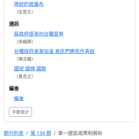
現狀的遮羞布
（伍思文）
通訊
扁政府逐漸向台獨冒進
（宋峨卿）
台獨政府漸漸加溫 島民們應拒作青蛙
（陳北機）
國號 國旗 國歌
（黃克立）
編後
編後
字數統計
期刊列表
第 134 期
單一選區兩票制解析