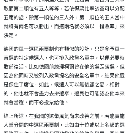
取而第二順位有五人等等，若依得票比率該黨可以分配
五席的話，除第一順位的三人外，第二順位的五人當中
就將有兩名可以勝出，而這兩名就必須以「惜敗率」來
決定。
德國的單一選區兩票制也有類似的設計，只是參予單一
直選的特定候選人，也可排入政黨名單中，以便必要時
敗部復活。比如德國前總理柯爾曾在他的選區落選，但
因為他同時又被列入政黨提名的安全名單中，結果他還
是保住了席位。如此，候選人可以無後顧之憂，相對
的，他也就不會盡力去拚選舉，選民也可能認為他本來
就會當選，而不必投票給他。
綜上所述，在我國的選舉風氣尚未改善之前，若能實施
人黨分開的中選區兩票制，比如由十位或以上名額的選