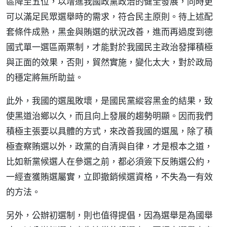
區降至五位，以增進我國政黨政治的健全發展，同時更
可以滿足民眾選舉時的需求，符合民主原則。待上述配
套條件成熟，黑金與賄選的狀況改善，進而再過度到德
國式單一選區兩票制，才能對於我國民主政治發揮積極
與正面的效果，否則，貿然實施，變化太大，對於政局
的穩定將無所助益。
此外，我國的選風敗壞，是國民黨縱容黑金的結果，致
使黑道治鄉以久，而且向上發展的趨勢明顯。因而我們
積極主張要以具體的方式，來改善我國的選風，除了積
極查察賄選以外，政黨的自清與自律，才是根本之道，
比如新黨候選人在參選之前，都必須簽下反賄選公約，
一經查獲賄選屬實，立即撤銷候選資格，不失為一有效
的方法。
另外，公辦初選制，則也值得提倡，因為選舉是為國舉