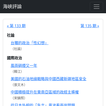
跳至主要內容
海峽評論
« 第 133 期
第 135 期 »
社論
台獨的政治「性幻想」
（社論）
國際政治
風雨硝煙又一年
（韓江）
美國的石油地緣戰略與中國西藏新疆地區安全
（張文木）
中國積極提升在東南亞區域的政經主導權
（宋鎮照）
從日本外相的「失言」風波看兩岸問題