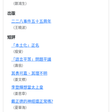
（鄭鴻生）
出版
二二八事件五十五周年
（王曉波）
短評
「本土化」正名
（瘦叟）
「語言平等」問題平議
（壽翁）
其勇可嘉、其理不明
（姜文標）
李登輝想當太上皇
（姜思章）
戴正德的神經還正常嗎?
（夏華海）