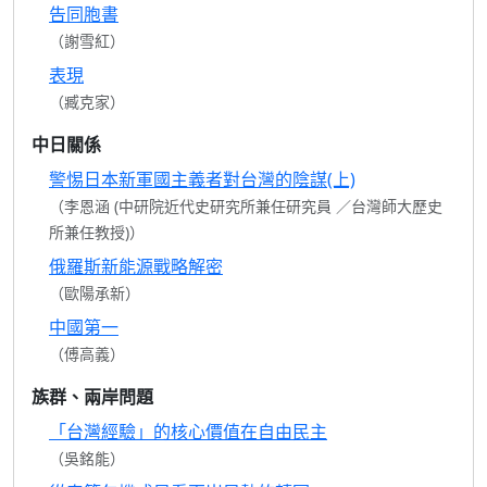
告同胞書
（謝雪紅）
表現
（臧克家）
中日關係
警惕日本新軍國主義者對台灣的陰謀(上)
（李恩涵 (中研院近代史研究所兼任研究員 ／台灣師大歷史
所兼任教授)）
俄羅斯新能源戰略解密
（歐陽承新）
中國第一
（傅高義）
族群、兩岸問題
「台灣經驗」的核心價值在自由民主
（吳銘能）