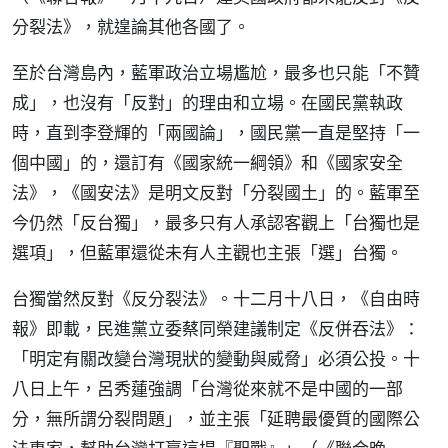
分裂法》，就遑論其他各國了。
至於台灣島內，藍軍政治立場尷尬，最多也只能「不贊
成」，也沒有「反對」的理由和立場。在國民黨執政
時，直到李登輝的「兩國論」，國民黨一直是堅持「一
個中國」的，還訂有《國家統一綱領》和《國家安全
法》，《國安法》是明文反對「分裂國土」的。藍軍至
今仍然「反台獨」，最多只有人承認客觀上「台獨也是
選項」，但藍軍還從未有人主觀也主張「選」台獨。
台獨當然反對《反分裂法》。十二月十八日，《自由時
報》即載，民進黨立委蔡同榮建議制定《反併吞法》：
「明定有關改變台灣現狀的變動與威脅」必須公投。十
八日上午，呂秀蓮強調「台灣從來就不是中國的一部
分，無所謂分裂問題」，並主張「延聘最優質的國際公