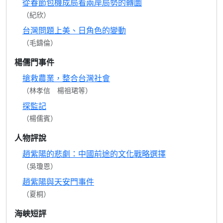
從春節包機成局看兩岸局勢的轉圜
（紀欣）
台灣問題上美、日角色的變動
（毛鑄倫）
楊儒門事件
搶救農業，整合台灣社會
（林孝信 楊祖珺等）
探監記
（楊儒賓）
人物評說
趙紫陽的悲劇：中國前途的文化戰略選擇
（吳瓊恩）
趙紫陽與天安門事件
（夏桐）
海峽短評