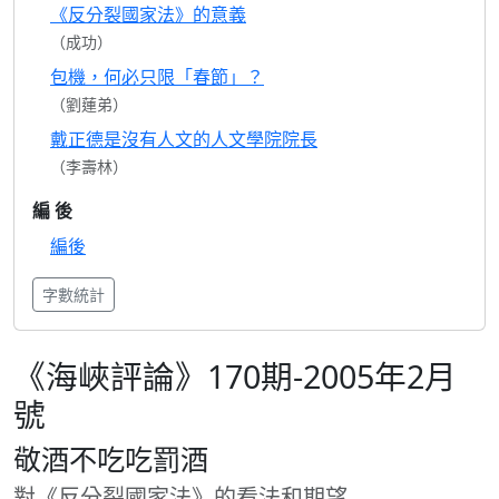
《反分裂國家法》的意義
（成功）
包機，何必只限「春節」？
（劉蓮弟）
戴正德是沒有人文的人文學院院長
（李壽林）
編 後
編後
字數統計
《海峽評論》170期-2005年2月
號
敬酒不吃吃罰酒
對《反分裂國家法》的看法和期望