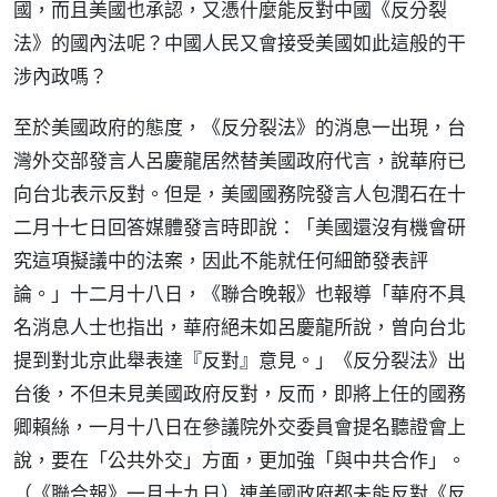
國，而且美國也承認，又憑什麼能反對中國《反分裂
法》的國內法呢？中國人民又會接受美國如此這般的干
涉內政嗎？
至於美國政府的態度，《反分裂法》的消息一出現，台
灣外交部發言人呂慶龍居然替美國政府代言，說華府已
向台北表示反對。但是，美國國務院發言人包潤石在十
二月十七日回答媒體發言時即說：「美國還沒有機會研
究這項擬議中的法案，因此不能就任何細節發表評
論。」十二月十八日，《聯合晚報》也報導「華府不具
名消息人士也指出，華府絕未如呂慶龍所說，曾向台北
提到對北京此舉表達『反對』意見。」《反分裂法》出
台後，不但未見美國政府反對，反而，即將上任的國務
卿賴絲，一月十八日在參議院外交委員會提名聽證會上
說，要在「公共外交」方面，更加強「與中共合作」。
（《聯合報》一月十九日）連美國政府都未能反對《反