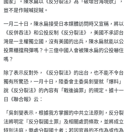
國家」。陳水扁以《反分裂法》為「破壞台海現狀」，
豈不是作賊喊捉賊。
一月二十日，陳水扁接受日本媒體訪問時又宣稱，將以
《反併吞法》和公投反制《反分裂法》，美國不承認台
灣是一主權獨立國，沒有美國的出兵，陳水扁就能以公
投票櫃擋飛彈嗎？十三億中國人會被陳水扁的公投嚇住
嗎？
除了表示反對外，《反分裂法》的出台，也不能不令台
獨有所驚恐，一月十日，陸委會主委吳釗燮就「爆料」
說《反分裂法》的內容有「戰後論罪」的規定。據十一
日《聯合報》云：
「吳釗燮表示，根據我方掌握的中共立法原則，反分裂
法將明定『反分裂國土罪』及相關處罰條款，並將成立
特別法庭，懲處分裂國土者；若因官員的不作為或作為