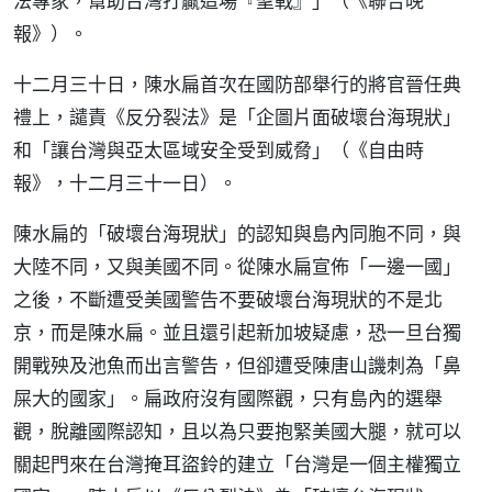
法專家，幫助台灣打贏這場『聖戰』」（《聯合晚
報》）。
十二月三十日，陳水扁首次在國防部舉行的將官晉任典
禮上，譴責《反分裂法》是「企圖片面破壞台海現狀」
和「讓台灣與亞太區域安全受到威脅」（《自由時
報》，十二月三十一日）。
陳水扁的「破壞台海現狀」的認知與島內同胞不同，與
大陸不同，又與美國不同。從陳水扁宣佈「一邊一國」
之後，不斷遭受美國警告不要破壞台海現狀的不是北
京，而是陳水扁。並且還引起新加坡疑慮，恐一旦台獨
開戰殃及池魚而出言警告，但卻遭受陳唐山譏刺為「鼻
屎大的國家」。扁政府沒有國際觀，只有島內的選舉
觀，脫離國際認知，且以為只要抱緊美國大腿，就可以
關起門來在台灣掩耳盜鈴的建立「台灣是一個主權獨立