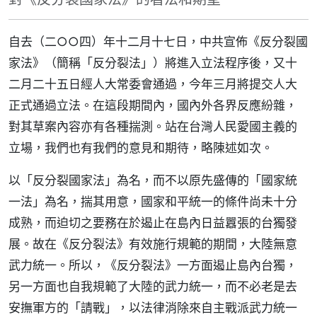
自去（二○○四）年十二月十七日，中共宣佈《反分裂國
家法》（簡稱「反分裂法」）將進入立法程序後，又十
二月二十五日經人大常委會通過，今年三月將提交人大
正式通過立法。在這段期間內，國內外各界反應紛雜，
對其草案內容亦有各種揣測。站在台灣人民愛國主義的
立場，我們也有我們的意見和期待，略陳述如次。
以「反分裂國家法」為名，而不以原先盛傳的「國家統
一法」為名，揣其用意，國家和平統一的條件尚未十分
成熟，而迫切之要務在於遏止在島內日益囂張的台獨發
展。故在《反分裂法》有效施行規範的期間，大陸無意
武力統一。所以，《反分裂法》一方面遏止島內台獨，
另一方面也自我規範了大陸的武力統一，而不必老是去
安撫軍方的「請戰」，以法律消除來自主戰派武力統一