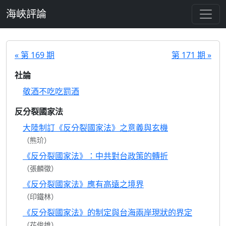
跳至主要內容
海峽評論
« 第 169 期
第 171 期 »
社論
敬酒不吃吃罰酒
反分裂國家法
大陸制訂《反分裂國家法》之意義與玄機
（熊玠）
《反分裂國家法》：中共對台政策的轉折
（張麟徵）
《反分裂國家法》應有高遠之境界
（印鐵林）
《反分裂國家法》的制定與台海兩岸現狀的界定
（花俊雄）