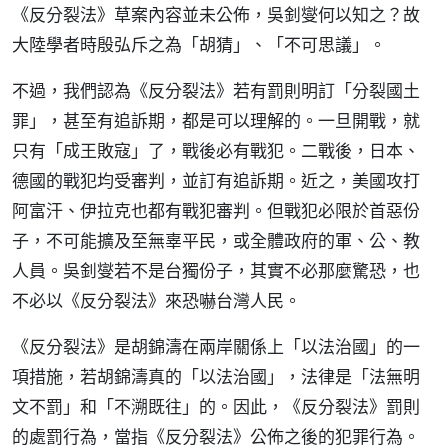
《反分裂法》草案內容並未公佈，吳釗燮何以知之？故
大陸學者時殷弘斥之為「胡猜」、「不可思議」。
不過，我們認為《反分裂法》若有罰則明訂「分裂國土
罪」，甚至有追訴期，都是可以理解的。一旦開戰，就
只有「成王敗寇」了，戰後必有戰犯。二戰後，日本、
德國的戰犯均受審判，並訂有追訴期。近之，美國攻打
阿富汗、伊拉克也都有戰犯審判。但戰犯必限於首惡份
子，不可能擴及至無辜平民，或全體政府的軍、公、教
人員。吳釗燮若不是台獨份子，其實不必那麼驚恐，也
不必以《反分裂法》來恐嚇台灣人民。
《反分裂法》是胡錦濤在兩岸關係上「以法治國」的一
項措施，若胡錦濤真的「以法治國」，法律是「法無明
文不罰」和「不溯既往」的。因此，《反分裂法》罰則
的處罰行為，當指《反分裂法》公佈之後的犯罪行為。