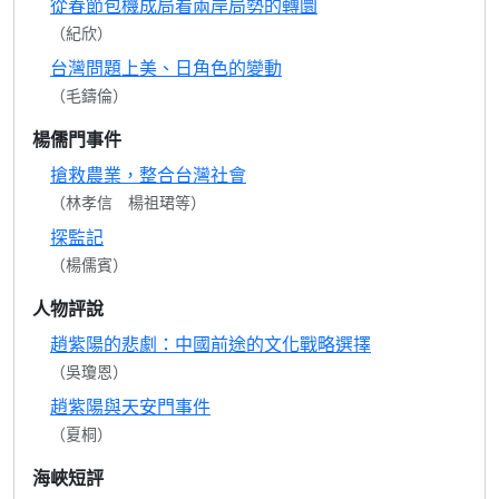
從春節包機成局看兩岸局勢的轉圜
（紀欣）
台灣問題上美、日角色的變動
（毛鑄倫）
楊儒門事件
搶救農業，整合台灣社會
（林孝信 楊祖珺等）
探監記
（楊儒賓）
人物評說
趙紫陽的悲劇：中國前途的文化戰略選擇
（吳瓊恩）
趙紫陽與天安門事件
（夏桐）
海峽短評