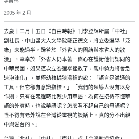
李壽林
2005 年 2 月
去歲十二月十五日《自由時報》刊李登輝所屬「中社」
副社長、中山醫大人文學院戴正德文，將立委選舉「泛
綠」未能過半，歸咎於「外省人的團結與本省人的散
漫」，幸幸於「外省人仍本著一條心在護衛他們認同的
中華民國，如果這次立委選舉挫敗了，親中勢力將會急
速泡沫化」，並極幼稚褊狹滑稽的說：「語言是溝通的
工具，但它卻有意識指標。」「我們的領導人沒有以身
作則，只有在競選時比較少用華語。為何在接待不懂華
語的外賓時，也說華語呢？怎麼看不起自己的母語呢？
怪不得有老外說在台灣從電視的談話上，真的分不出親
中與愛台的。」
台灣「北社」「中社」「南社」或「台灣教授協會」