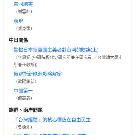
告同胞書
（謝雪紅）
表現
（臧克家）
中日關係
警惕日本新軍國主義者對台灣的陰謀(上)
（李恩涵 (中研院近代史研究所兼任研究員 ／台灣師大歷史
所兼任教授)）
俄羅斯新能源戰略解密
（歐陽承新）
中國第一
（傅高義）
族群、兩岸問題
「台灣經驗」的核心價值在自由民主
（吳銘能）