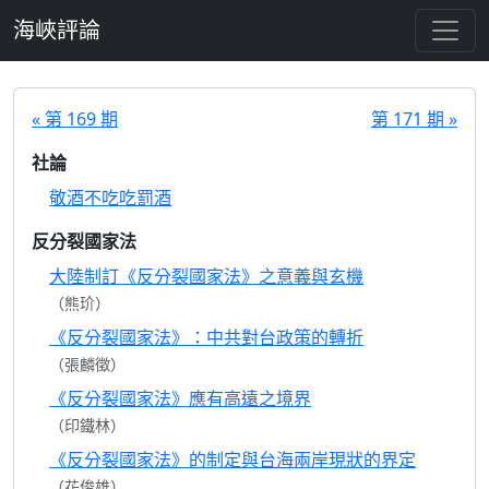
跳至主要內容
海峽評論
« 第 169 期
第 171 期 »
社論
敬酒不吃吃罰酒
反分裂國家法
大陸制訂《反分裂國家法》之意義與玄機
（熊玠）
《反分裂國家法》：中共對台政策的轉折
（張麟徵）
《反分裂國家法》應有高遠之境界
（印鐵林）
《反分裂國家法》的制定與台海兩岸現狀的界定
（花俊雄）