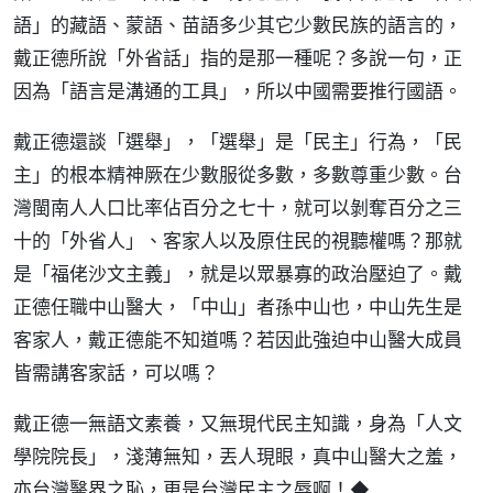
語」的藏語、蒙語、苗語多少其它少數民族的語言的，
戴正德所說「外省話」指的是那一種呢？多說一句，正
因為「語言是溝通的工具」，所以中國需要推行國語。
戴正德還談「選舉」，「選舉」是「民主」行為，「民
主」的根本精神厥在少數服從多數，多數尊重少數。台
灣閩南人人口比率佔百分之七十，就可以剝奪百分之三
十的「外省人」、客家人以及原住民的視聽權嗎？那就
是「福佬沙文主義」，就是以眾暴寡的政治壓迫了。戴
正德任職中山醫大，「中山」者孫中山也，中山先生是
客家人，戴正德能不知道嗎？若因此強迫中山醫大成員
皆需講客家話，可以嗎？
戴正德一無語文素養，又無現代民主知識，身為「人文
學院院長」，淺薄無知，丟人現眼，真中山醫大之羞，
亦台灣醫界之恥，更是台灣民主之辱啊！◆