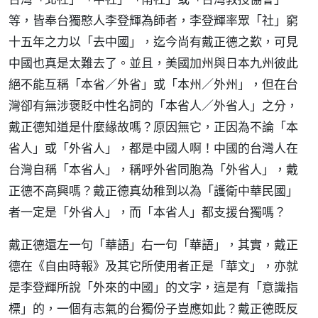
等，皆奉台獨憨人李登輝為師者，李登輝率眾「社」窮
十五年之力以「去中國」，迄今尚有戴正德之歎，可見
中國也真是太難去了。並且，美國加州與日本九州彼此
絕不能互稱「本省／外省」或「本州／外州」，但在台
灣卻有無涉褒貶中性名詞的「本省人／外省人」之分，
戴正德知道是什麼緣故嗎？原因無它，正因為不論「本
省人」或「外省人」，都是中國人啊！中國的台灣人在
台灣自稱「本省人」，稱呼外省同胞為「外省人」，戴
正德不高興嗎？戴正德真幼稚到以為「護衛中華民國」
者一定是「外省人」，而「本省人」都支援台獨嗎？
戴正德還左一句「華語」右一句「華語」，其實，戴正
德在《自由時報》及其它所使用者正是「華文」，亦就
是李登輝所說「外來的中國」的文字，這是有「意識指
標」的，一個有志氣的台獨份子豈應如此？戴正德既反