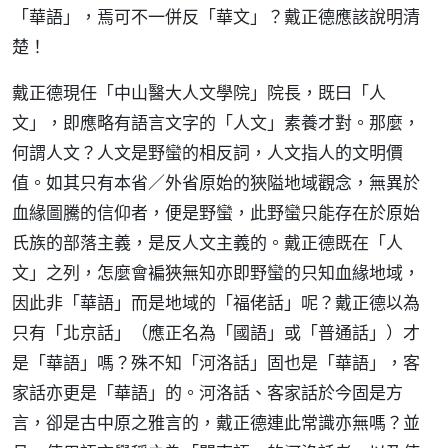
「華語」，焉可不一併反「華文」？戴正德應該說明清
楚！
戴正德現任「中山醫大人文學院」院長，既曰「人
文」，即應略有語言文字的「人文」素養才對。那麼，
何謂人文？人文是野蠻的相反詞，人文指人的文明價
值。如其只有本省／外省原始的狹隘地域觀念，無異於
血緣圖騰的信仰者，便是野蠻，此野蠻只能存在於原始
氏族的部落主義，是反人文主義的。戴正德既在「人
文」之列，怎麼會褊狹無知亦即野蠻的只知血緣地域，
因此非「華語」而是地域的「福佬話」呢？戴正德以為
只有「北京話」（應正名為「國語」或「普通話」）才
是「華語」嗎？殊不知「河洛話」固也是「華語」，客
家話亦更是「華語」的。河洛話、客家話於今固是方
言，卻是古中原之雅言的，戴正德連此常識亦無嗎？並