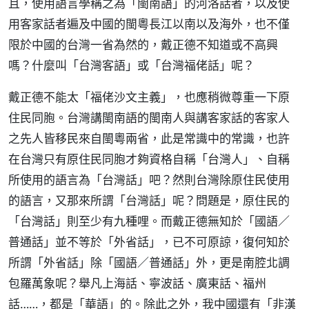
且，使用語言學稱之為「閩南語」的河洛話者，以及使
用客家話者遍及中國的閩粵長江以南以及海外，也不僅
限於中國的台灣一省為然的，戴正德不知道或不高興
嗎？什麼叫「台灣客語」或「台灣福佬話」呢？
戴正德不能太「福佬沙文主義」，也應稍微尊重一下原
住民同胞。台灣講閩南語的閩南人與講客家話的客家人
之先人皆移民來自閩粵兩省，此是常識中的常識，也許
在台灣只有原住民同胞才夠資格自稱「台灣人」、自稱
所使用的語言為「台灣話」吧？然則台灣除原住民使用
的語言，又那來所謂「台灣話」呢？問題是，原住民的
「台灣話」則至少有九種哩。而戴正德無知於「國語／
普通話」並不等於「外省話」，已不可原諒，復何知於
所謂「外省話」除「國語／普通話」外，更是南腔北調
包羅萬象呢？舉凡上海話、寧波話、廣東話、福州
話……，都是「華語」的。除此之外，我中國還有「非漢