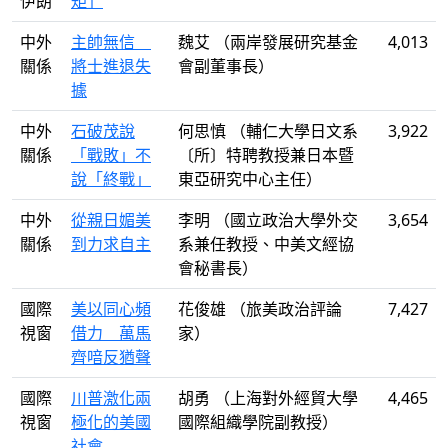
伊朗
矩」
中外
主帥無信
魏艾 （兩岸發展研究基金
4,013
關係
將士進退失
會副董事長）
據
中外
石破茂說
何思慎 （輔仁大學日文系
3,922
關係
「戰敗」不
〔所〕特聘教授兼日本暨
說「終戰」
東亞研究中心主任）
中外
從親日媚美
李明 （國立政治大學外交
3,654
關係
到力求自主
系兼任教授、中美文經協
會秘書長）
國際
美以同心頻
花俊雄 （旅美政治評論
7,427
視窗
借力 萬馬
家）
齊喑反猶聲
國際
川普激化兩
胡勇 （上海對外經貿大學
4,465
視窗
極化的美國
國際組織學院副教授）
社會