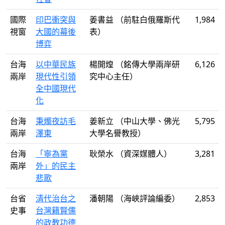
國際
印巴衝突與
姜書益 （前駐白俄羅斯代
1,984
視窗
大國的幕後
表）
博弈
台海
以中華民族
楊開煌 （銘傳大學兩岸研
6,126
兩岸
現代性引領
究中心主任）
全中國現代
化
台海
秉燭夜訪毛
姜新立 （中山大學、佛光
5,795
兩岸
澤東
大學名譽教授）
台海
「寧為黨
耿榮水 （資深媒體人）
3,281
兩岸
外」的民主
悲歌
台省
清代治台之
潘朝陽 （海峽評論編委）
2,853
史事
台灣籍賢儒
的政教功德