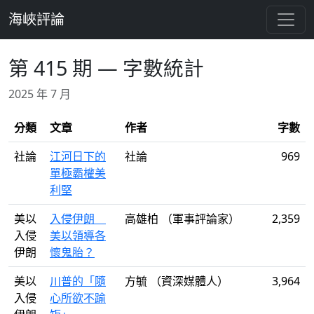
跳至主要內容
海峽評論
第 415 期 — 字數統計
2025 年 7 月
分類
文章
作者
字數
社論
江河日下的
社論
969
單極霸權美
利堅
美以
入侵伊朗
高雄柏 （軍事評論家）
2,359
入侵
美以領導各
伊朗
懷鬼胎？
美以
川普的「隨
方毓 （資深媒體人）
3,964
入侵
心所欲不踰