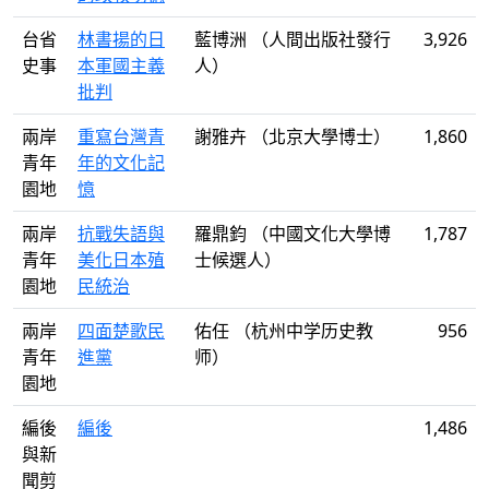
台省
林書揚的日
藍博洲 （人間出版社發行
3,926
史事
本軍國主義
人）
批判
兩岸
重寫台灣青
謝雅卉 （北京大學博士）
1,860
青年
年的文化記
園地
憶
兩岸
抗戰失語與
羅鼎鈞 （中國文化大學博
1,787
青年
美化日本殖
士候選人）
園地
民統治
兩岸
四面楚歌民
佑任 （杭州中学历史教
956
青年
進黨
师）
園地
編後
編後
1,486
與新
聞剪