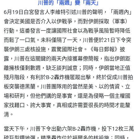
川普的「兩週」變「兩天」
6月19日白宮發言人李維特引述川普的聲明，「兩週內」
會決定美國是否介入以伊戰爭，而對伊朗採取（軍事）
行動。這番發言一度讓國際社會以為戰爭風險暫時降低
而鬆了一口氣。未料僅隔了一天，川普便於21日下令突
襲伊朗三處核設施，震驚國際社會。《每日郵報》披
露，川普在這關鍵的兩天內接獲幕僚簡報，指出伊朗距
離擁核僅剩數週，缺乏談判誠意；同時，伊朗當地正值
殘月階段，有利於B-2轟炸機匿蹤出擊，終於促成川普拍
板突襲德黑蘭。川普團隊用的當然是美、以的情資、立
場和研判，但他們講的是事實，還是為侵略一個主權國
家找藉口、誇大事實，真相或許需要很長的時間才能釐
清。
當天下午，川普下令出動六架B-2轟炸機，投下12枚三萬
磅巨型鑽地彈，精準轟炸位於福爾多的核設施；同時，