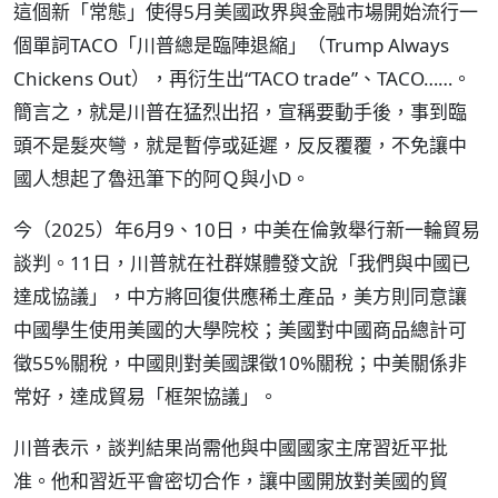
這個新「常態」使得5月美國政界與金融市場開始流行一
個單詞TACO「川普總是臨陣退縮」（Trump Always
Chickens Out），再衍生出“TACO trade”、TACO……。
簡言之，就是川普在猛烈出招，宣稱要動手後，事到臨
頭不是髮夾彎，就是暫停或延遲，反反覆覆，不免讓中
國人想起了魯迅筆下的阿Ｑ與小D。
今（2025）年6月9、10日，中美在倫敦舉行新一輪貿易
談判。11日，川普就在社群媒體發文說「我們與中國已
達成協議」，中方將回復供應稀土產品，美方則同意讓
中國學生使用美國的大學院校；美國對中國商品總計可
徵55%關稅，中國則對美國課徵10%關稅；中美關係非
常好，達成貿易「框架協議」。
川普表示，談判結果尚需他與中國國家主席習近平批
准。他和習近平會密切合作，讓中國開放對美國的貿