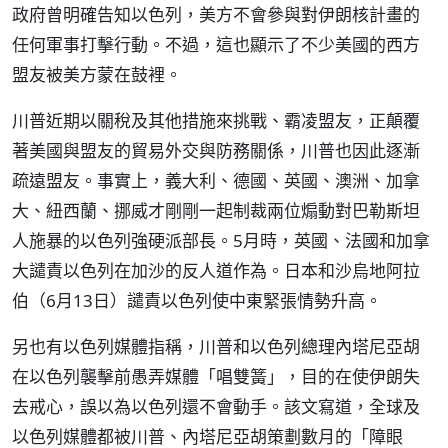
政府曾明確告知以色列，美方不會參與對伊朗核計畫的
任何軍事打擊行動。不過，這也顯示了不少美國的西方
盟友被美方蒙在鼓裡。
川普近期以關稅及其他措施來挑戰、霸凌盟友，正顛覆
著美國與盟友的貿易外交與防務關係，川普也因此逐漸
疏遠盟友。事實上，義大利、德國、英國、澳洲、加拿
大、紐西蘭、挪威才剛剛一起制裁兩位煽動對巴勒斯坦
人施暴的以色列強硬派部長。5月時，英國、法國和加拿
大譴責以色列在加沙的反人道作為。日本和沙烏地阿拉
伯（6月13日）譴責以色列使中東緊張情勢升高。
另也有以色列媒體指稱，川普和以色列總理內塔尼亞胡
在以色列襲擊前愚弄媒體「唱雙簧」，目的在使伊朗失
去戒心，誤以為以色列還不會動手。該文寫道，全球及
以色列媒體都被川普、內塔尼亞胡策劃數月的「障眼