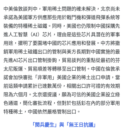
中美倫敦談判中，軍用稀土問題的確未解決，北京尚未
承諾為美國軍方供應那些用於戰鬥機和彈道飛彈系統等
裝備的特種稀土磁鐵。同時，美國也仍限制中國採購先
進人工智慧（AI）芯片，理由是這些芯片具潛在的軍事
用途，擺明了要圍堵中國的芯片應用和發展。中方將撤
銷軍用稀土磁鐵出口的管制與美方長期對中國實施的最
先進AI芯片出口管制掛鉤，貿易談判的重點從最初的芬
太尼販運、貿易順差等轉移至出口管制。中國在倫敦承
諾會加快審批「非軍用」美國企業的稀土出口申請，當
前這類申請累計已達數萬份，相關出口許可證的有效期
限為六個月。北京還提議，願為可信的美國企業設立綠
色通道，簡化審批流程，但對於包括釤在內的部分軍用
特種稀土，中國依然嚴格管制出口。
「閱兵慶生」與「無王日抗議」