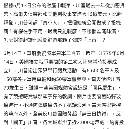
根據6月13日公布的財產申報單，川普過去一年從加密貨
幣、高爾夫俱樂部和其他創投事業進帳16億美元。比起
拜登，川普可謂「真小人」，把個總統公開做成了投機
商！有權在手不用，過期只能報廢。不賺個盆滿缽滿，
怎麼對得起讓他瞬間躲過那顆子彈的「上帝」？
6月14日，華府慶祝陸軍建軍二百五十週年（1775年6月
14日，美國獨立戰爭期間的第二次大陸會議時投票成
立），川普撥出預算舉行閱兵活動。有6,600名軍人及
150部各型軍用車輛和約50架軍機參與。當天恰逢川普
79歲生日，難怪一些美國媒體會說這是「閱兵慶生」，
有了競選時費城那顆子彈的教訓，閱兵也要隔著防彈玻
璃進行。不過防彈玻璃防不了抗議浪潮。當天嚴密管控
的華府以外，全美反川普團體發起「無王日抗議」，反
對「國王」川普，各大城舉辦了近2,000場示威，約有數