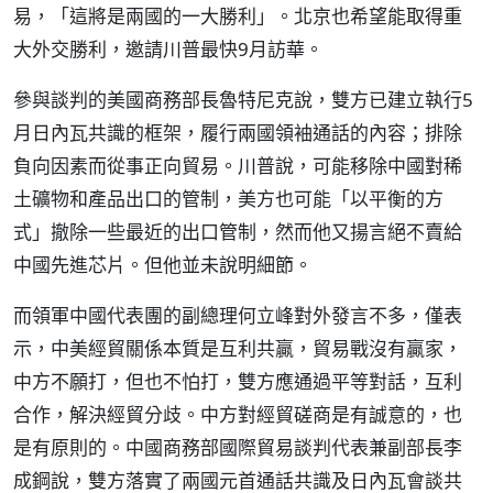
易，「這將是兩國的一大勝利」。北京也希望能取得重
大外交勝利，邀請川普最快9月訪華。
參與談判的美國商務部長魯特尼克說，雙方已建立執行5
月日內瓦共識的框架，履行兩國領袖通話的內容；排除
負向因素而從事正向貿易。川普說，可能移除中國對稀
土礦物和產品出口的管制，美方也可能「以平衡的方
式」撤除一些最近的出口管制，然而他又揚言絕不賣給
中國先進芯片。但他並未說明細節。
而領軍中國代表團的副總理何立峰對外發言不多，僅表
示，中美經貿關係本質是互利共贏，貿易戰沒有贏家，
中方不願打，但也不怕打，雙方應通過平等對話，互利
合作，解決經貿分歧。中方對經貿磋商是有誠意的，也
是有原則的。中國商務部國際貿易談判代表兼副部長李
成鋼說，雙方落實了兩國元首通話共識及日內瓦會談共