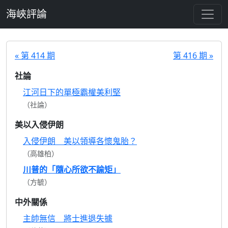
跳至主要內容
海峽評論
« 第 414 期
第 416 期 »
社論
江河日下的單極霸權美利堅
（社論）
美以入侵伊朗
入侵伊朗 美以領導各懷鬼胎？
（高雄柏）
川普的「隨心所欲不踰矩」
（方毓）
中外關係
主帥無信 將士進退失據