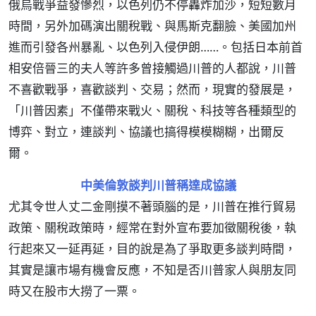
俄烏戰爭益發慘烈，以色列仍不停轟炸加沙，短短數月
時間，另外加碼演出關稅戰、與馬斯克翻臉、美國加州
進而引發各州暴亂、以色列入侵伊朗……。包括日本前首
相安倍晉三的夫人等許多曾接觸過川普的人都說，川普
不喜歡戰爭，喜歡談判、交易；然而，現實的發展是，
「川普因素」不僅帶來戰火、關稅、科技等各種類型的
博弈、對立，連談判、協議也搞得模模糊糊，出爾反
爾。
中美倫敦談判川普稱達成協議
尤其令世人丈二金剛摸不著頭腦的是，川普在推行貿易
政策、關稅政策時，經常在對外宣布要加徵關稅後，執
行起來又一延再延，目的說是為了爭取更多談判時間，
其實是讓市場有機會反應，不知是否川普家人與朋友同
時又在股市大撈了一票。