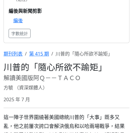
編後與新聞剪影
編後
字數統計
期刊列表
第 415 期
川普的「隨心所欲不踰矩」
川普的「隨心所欲不踰矩」
解讀美國版阿Ｑ－－ＴＡＣＯ
方毓 （資深媒體人）
2025 年 7 月
這一陣子世界圍繞著美國總統川普的「大事」既多又
亂，他之前屢次誇口會解決俄烏和以哈兩場戰爭，結果