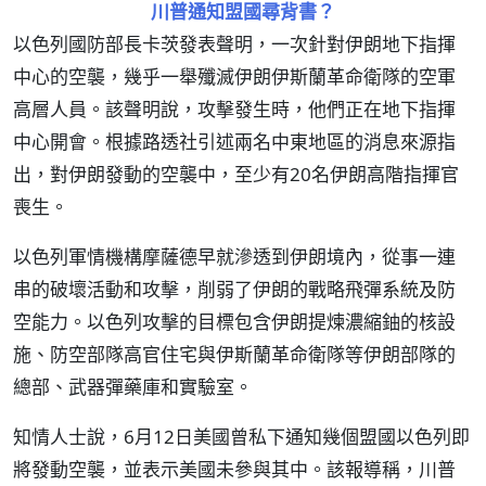
川普通知盟國尋背書？
以色列國防部長卡茨發表聲明，一次針對伊朗地下指揮
中心的空襲，幾乎一舉殲滅伊朗伊斯蘭革命衛隊的空軍
高層人員。該聲明說，攻擊發生時，他們正在地下指揮
中心開會。根據路透社引述兩名中東地區的消息來源指
出，對伊朗發動的空襲中，至少有20名伊朗高階指揮官
喪生。
以色列軍情機構摩薩德早就滲透到伊朗境內，從事一連
串的破壞活動和攻擊，削弱了伊朗的戰略飛彈系統及防
空能力。以色列攻擊的目標包含伊朗提煉濃縮鈾的核設
施、防空部隊高官住宅與伊斯蘭革命衛隊等伊朗部隊的
總部、武器彈藥庫和實驗室。
知情人士說，6月12日美國曾私下通知幾個盟國以色列即
將發動空襲，並表示美國未參與其中。該報導稱，川普