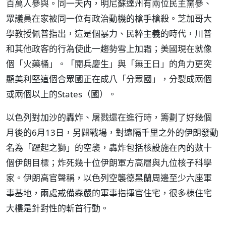
百萬人參與。同一天內，明尼蘇達州有兩位民主黨參、
眾議員在家被同一位有政治動機的槍手槍殺。芝加哥大
學教授佩普指出，這是個暴力、民粹主義的時代，川普
和其他政客的行為使此一趨勢雪上加霜；美國現在就像
個「火藥桶」。「閱兵慶生」與「無王日」的角力更突
顯美利堅這個合眾國正在成八「分眾國」，分裂成兩個
或兩個以上的States（國）。
以色列對加沙的轟炸、屠戮還在進行時，籌劃了好幾個
月後的6月13日，另闢戰場，對遠隔千里之外的伊朗發動
名為「躍起之獅」的空襲，轟炸包括核設施在內的數十
個伊朗目標；炸死幾十位伊朗軍方高層與九位核子科學
家。伊朗高官聲稱，以色列空襲德黑蘭周邊至少六座軍
事基地，兩處戒備森嚴的軍事指揮官住宅，很多棟住宅
大樓是針對性的斬首行動。