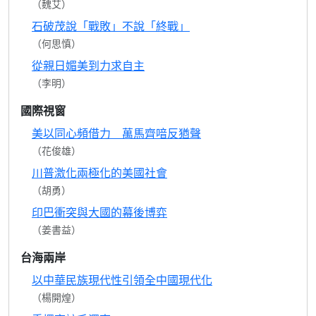
（魏艾）
石破茂說「戰敗」不說「終戰」
（何思慎）
從親日媚美到力求自主
（李明）
國際視窗
美以同心頻借力 萬馬齊喑反猶聲
（花俊雄）
川普激化兩極化的美國社會
（胡勇）
印巴衝突與大國的幕後博弈
（姜書益）
台海兩岸
以中華民族現代性引領全中國現代化
（楊開煌）