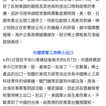
好了反制美國的關稅及其他高科技出口限制政策的準
備。因許可證申請經常需耗費數星期時間，美、歐、日
都有車企出現工廠停工。特斯拉創辦人馬斯克就稱，稀
土短缺正在影響該公司人形機器人的研發。據中國媒體
報導，海外企業高價搶購庫存，部分稀土價格單月漲幅
超過兩倍。
中國禁軍工用稀土出口
6月5日習近平和川普通話後兩天的6月7日，中國商務部
表示已針對美、歐、東南亞，批准了「一定數量」稀土
產品的出口。但鑑於美西方經常派出含有中國稀土之高
科技零件的偵察機、戰鬥機等武器到中國沿海、南海、
台海從事軍事間諜活動，耀武揚威，因此目前要嚴格管
制軍用稀土出口。別忘了，美國軍火商生產的軍火，不
斷賣到了中國的台灣，給那裡的民進黨台獨撐腰呢。