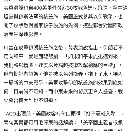
美軍潛艦也自400英里外發射30枚戰斧巡弋飛彈，擊中納
坦茲與伊斯法罕的核設施。美國正式參與以伊戰爭，也
開了攻擊敵對國家核子設施的先例，這些都會對國際政
治產生深遠影響。
川普在攻擊伊朗核設施之後，發表演說指出，伊朗若不
走向和平，就是面臨悲劇，「如果和平未能迅速到來。
我們將以精準、速度以及高超技術攻擊剩餘的目標」。
但有批評者認為，他是被以色列操弄，拖下了水，捲入
一場新的中東戰爭。美軍攻擊伊朗核設施的效果到底如
何，目前尚不可知。而中東未來的發展更令人擔憂，戰
火會否擴大誰也不知道。
TACO出現前，美國政客有句口頭禪「打不贏就入夥」，
兩句其實都可用毛澤東的話解讀：「美帝國主義者很傲