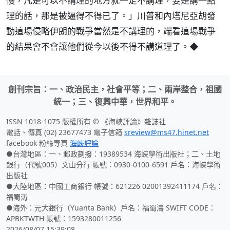
慢，凡是可以不講理的地方就一定不講理，要是講一點
理的話，那是被逼得不得已了。」川普和內塔尼亞胡發
動這場侵略伊朗的戰爭當然是不講理的，端看這場戰爭
的結果會不會讓他們從今以後不得不講道理了。◆
創刊宗旨：一、政治民主，社會平等；二、兩岸整合，祖國
統一；三、復興中華，世界和平。
ISSN 1018-1075 版權所有 © 《海峽評論》雜誌社
電話、傳真 (02) 23677473 電子信箱
sreview@ms47.hinet.net
facebook 粉絲專頁
海峽評論
●台灣地區：一、郵政劃撥：19389534 海峽學術出版社；二、土地
銀行（代號005）文山分行 帳號：0930-0100-6591 戶名：海峽學術
出版社
●大陸地區：中國工商銀行 帳號：621226 02001392411174 戶名：
福蜀涛
●海外：元大銀行（Yuanta Bank）戶名：福蜀濤 SWIFT CODE：
APBKTWTH 帳號：1593280011256
2026/08/07 15:39:08