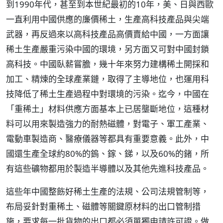
到1990年代，甚至到本世紀最初的10年，美、日與西歐
一直利用中國供應的廉價稀土，生產高科技產品與尖端
武器，再反過來以高科技產品高價賣給中國，一方面讓
稀土生產嚴重污染中國的環境，另方面又可對中國封鎖
高科技。中國臥薪嘗膽，幾十年來努力建構稀土開採和
加工、精煉的全球產業鏈，取得了主導地位，也運用科
技降低了稀土生產過程中對環境的污染。迄今，中國在
「重稀土」材料供應方面基本上已居壟斷地位，這種材
料可以用來製造強力的耐熱磁體，對電子、軍工產業、
電動車製造商、醫療儀器等都具有重要意義。此外，中
國還生產全球約80%的鎢、鎵、銻，以及60%的鍺，所
有這些礦物都用於製造半導體以及其他先進科技產品。
這些年中國整飭好稀土生產的法規、公司法規管制等，
布局妥針對重稀土、磁體等關鍵原材料的出口管制措
施，要求每一批貨物的出口都必須單獨申請許可證。做