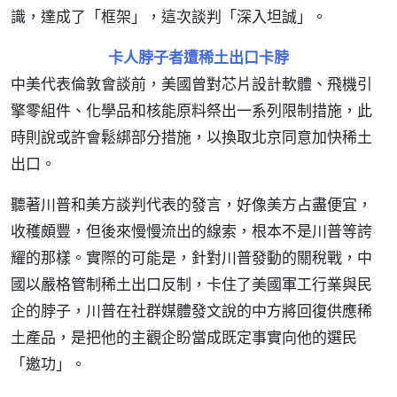
識，達成了「框架」，這次談判「深入坦誠」。
卡人脖子者遭稀土出口卡脖
中美代表倫敦會談前，美國曾對芯片設計軟體、飛機引
擎零組件、化學品和核能原料祭出一系列限制措施，此
時則說或許會鬆綁部分措施，以換取北京同意加快稀土
出口。
聽著川普和美方談判代表的發言，好像美方占盡便宜，
收穫頗豐，但後來慢慢流出的線索，根本不是川普等誇
耀的那樣。實際的可能是，針對川普發動的關稅戰，中
國以嚴格管制稀土出口反制，卡住了美國軍工行業與民
企的脖子，川普在社群媒體發文說的中方將回復供應稀
土產品，是把他的主觀企盼當成既定事實向他的選民
「邀功」。