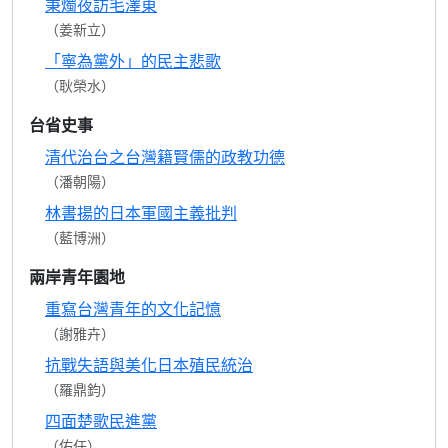
秉燭夜訪毛澤東
（姜新立）
「寧為黨外」的民主悲歌
（耿榮水）
台省史事
清代治台之台灣籍賢儒的政教功德
（潘朝陽）
林書揚的日本軍國主義批判
（藍博洲）
兩岸青年園地
重寫台灣青年的文化記憶
（謝雅卉）
抗戰失語與美化日本殖民統治
（羅鼎鈞）
四面楚歌民進黨
（佑任）