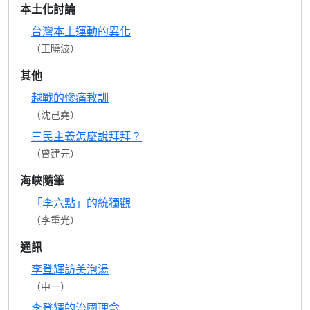
本土化討論
台灣本土運動的異化
（王曉波）
其他
越戰的慘痛教訓
（沈己堯）
三民主義怎麼說拜拜？
（曾建元）
海峽隨筆
「李六點」的統獨觀
（李重光）
通訊
李登輝訪美泡湯
（中一）
李登輝的治國理念