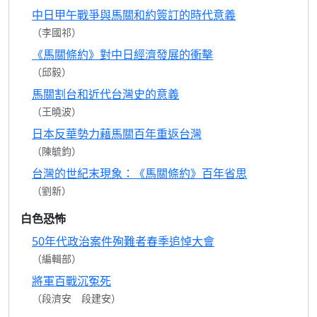
中日甲午戰爭與馬關和約簽訂的時代意義
（李國祁）
《馬關條約》對中日經濟發展的衝擊
（邱毅）
馬關割台和近代台灣史的意義
（王曉波）
日本反華勢力藉馬關百年重返台灣
（陳毓鈞）
台灣的世紀末現象：《馬關條約》百年省思
（劉新）
白色恐怖
50年代政治案件殉難者春季追悼大會
（編輯部）
將軍百戰沉冤死
（段濟安 段建安）