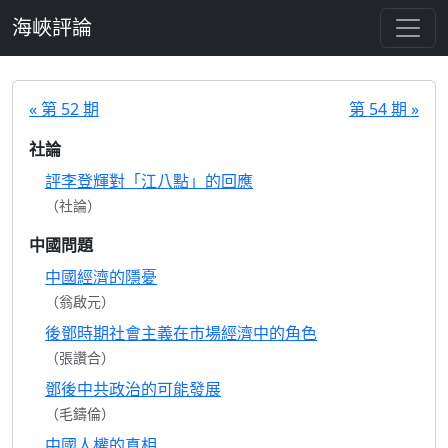
跳至主要內容
海峽評論
« 第 52 期
第 54 期 »
社論
評李登輝對「江八點」的回應
（社論）
中國問題
中國經濟的隱憂
（翁啟元）
後鄧時期社會主義在市場經濟中的角色
（張讚合）
鄧後中共政治的可能發展
（毛鑄倫）
中國人權的真相