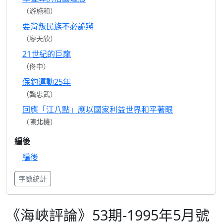
（游施和）
要背叛民族不必詭辯
（廖天欣）
21世紀的巨龍
（佟中）
保釣運動25年
（龔忠武）
回應「江八點」應以國家利益世界和平著眼
（陳北機）
編後
編後
字數統計
《海峽評論》53期-1995年5月號