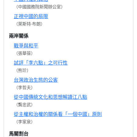
（中國國務院新聞辦公室）
正視中國的局限
（萊斯特‧布朗）
兩岸關係
戰爭與和平
（張華葆）
試評「李六點」之可行性
（熊玠）
台灣政治生態的公害
（李哲夫）
從中國傳統文化和思想解讀江八點
（龔忠武）
從主權和治權的關係看「一個中國」原則
（李家泉）
馬關割台