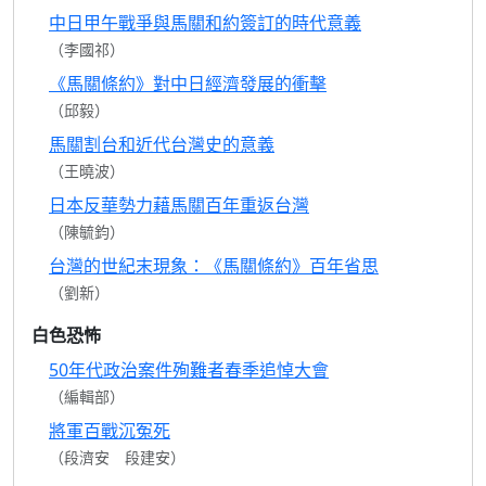
中日甲午戰爭與馬關和約簽訂的時代意義
（李國祁）
《馬關條約》對中日經濟發展的衝擊
（邱毅）
馬關割台和近代台灣史的意義
（王曉波）
日本反華勢力藉馬關百年重返台灣
（陳毓鈞）
台灣的世紀末現象：《馬關條約》百年省思
（劉新）
白色恐怖
50年代政治案件殉難者春季追悼大會
（編輯部）
將軍百戰沉冤死
（段濟安 段建安）