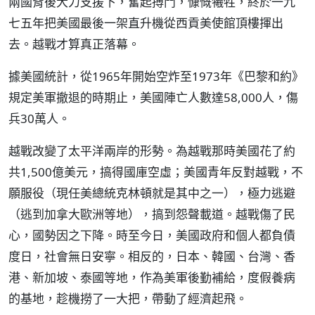
兩國背後大力支援下，奮起搏鬥，慷慨犧牲，終於一九
七五年把美國最後一架直升機從西貢美使館頂樓揮出
去。越戰才算真正落幕。
據美國統計，從1965年開始空炸至1973年《巴黎和約》
規定美軍撤退的時期止，美國陣亡人數達58,000人，傷
兵30萬人。
越戰改變了太平洋兩岸的形勢。為越戰那時美國花了約
共1,500億美元，搞得國庫空虛；美國青年反對越戰，不
願服役（現任美總統克林頓就是其中之一），極力逃避
（逃到加拿大歐洲等地），搞到怨聲載道。越戰傷了民
心，國勢因之下降。時至今日，美國政府和個人都負債
度日，社會無日安寧。相反的，日本、韓國、台灣、香
港、新加坡、泰國等地，作為美軍後勤補給，度假養病
的基地，趁機撈了一大把，帶動了經濟起飛。