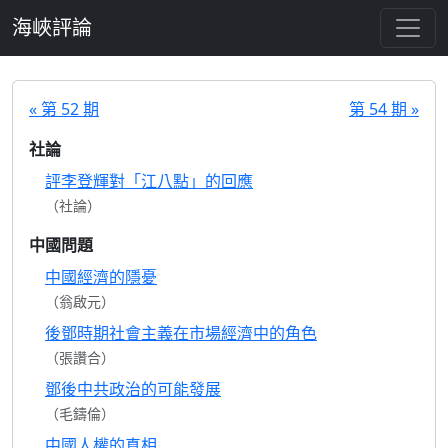
跳至主要內容
海峽評論
« 第 52 期
第 54 期 »
社論
評李登輝對「江八點」的回應
（社論）
中國問題
中國經濟的隱憂
（翁啟元）
後鄧時期社會主義在市場經濟中的角色
（張讚合）
鄧後中共政治的可能發展
（毛鑄倫）
中國人權的真相