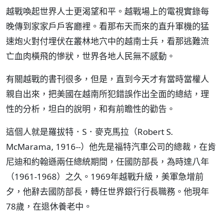
越戰喚起世界人士更渴望和平。越戰場上的電視實錄每
晚傳到家家戶戶客廳裡。看那布天而來的直升軍機的猛
速炮火對付埋伏在叢林地穴中的越南士兵，看那逃難流
亡血肉橫飛的慘狀，世界各地人民無不感動。
有關越戰的書刊很多，但是，直到今天才有當時當權人
親自出來，把美國在越南所犯錯誤作出全面的總結，理
性的分析，坦白的說明，和有前瞻性的勸告。
這個人就是羅拔特．S．麥克馬拉（Robert S.
McMarama, 1916--）他先是福特汽車公司的總裁，在肯
尼迪和約翰遜兩任總統期間，任國防部長，為時達八年
（1961-1968）之久。1969年越戰升級，美軍急增前
夕，他辭去國防部長，轉任世界銀行行長職務。他現年
78歲，在退休養老中。