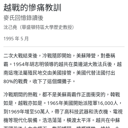
越戰的慘痛教訓
麥氏回憶錄讀後
沈己堯（華盛頓特區大學歷史教授）
1995 年 5 月
二次大戰結束後，冷戰隨即開始，美蘇陣營，對壘稱
霸。1954年胡志明領導的越共在奠邊湖大敗法兵後，越
南這塊法屬殖民地交由美國接管。美國代替法國付出
80%的戰費，收下了這個爛攤子。
冷戰期間的熱戰，都不是美蘇兩霸作正面衝突的，韓戰
如是，越戰亦如是。1965年美國開始派陸軍16,000人，
到1969年增至50萬人，帶了高科技武器和洗衣機、電視
機等現代化裝備，浩浩蕩蕩，橫渡太平洋。越共在中蘇