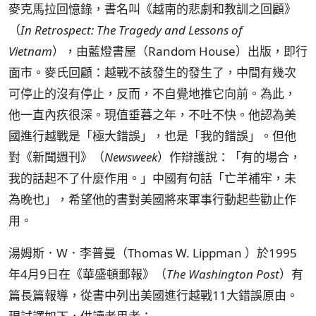
麥克馬拉回憶錄，書名叫《越南的悲劇和教訓之回顧》
（
In Retrospect: The Tragedy and Lessons of
Vietnam
），由藍燈書屋（Random House）出版，即行
面市。麥氏回顧：越戰不該發生的發生了，中間有幾次
可停止的沒有停止，反而，不自覺地推它向前。為此，
他一直內疚很深。現值垂暮之年，不吐不快。他認為美
國進行越戰是「極大錯誤」，也是「我的錯誤」。但他
對《新聞週刊》（
Newsweek
）作辯護說：「有的場合，
我的話起不了什麼作用。」中國有句話「亡羊補牢，未
為晚也」，希望他的書對美國將來軍事行動起些勸止作
用。
湯姆斯．W．李普曼（Thomas W. Lippman ）於1995
年4月9日在《華盛頓郵報》（
The Washington Post
）有
篇長篇報導，從書中列出美國進行越戰11大錯誤原由。