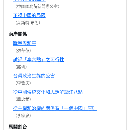
（中國國務院新聞辦公室）
正視中國的局限
（萊斯特‧布朗）
兩岸關係
戰爭與和平
（張華葆）
試評「李六點」之可行性
（熊玠）
台灣政治生態的公害
（李哲夫）
從中國傳統文化和思想解讀江八點
（龔忠武）
從主權和治權的關係看「一個中國」原則
（李家泉）
馬關割台