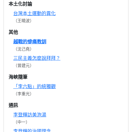
本土化討論
台灣本土運動的異化
（王曉波）
其他
越戰的慘痛教訓
（沈己堯）
三民主義怎麼說拜拜？
（曾建元）
海峽隨筆
「李六點」的統獨觀
（李重光）
通訊
李登輝訪美泡湯
（中一）
李登輝的治國理念