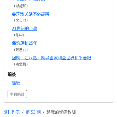
（游施和）
要背叛民族不必詭辯
（廖天欣）
21世紀的巨龍
（佟中）
保釣運動25年
（龔忠武）
回應「江八點」應以國家利益世界和平著眼
（陳北機）
編後
編後
字數統計
期刊列表
第 53 期
越戰的慘痛教訓