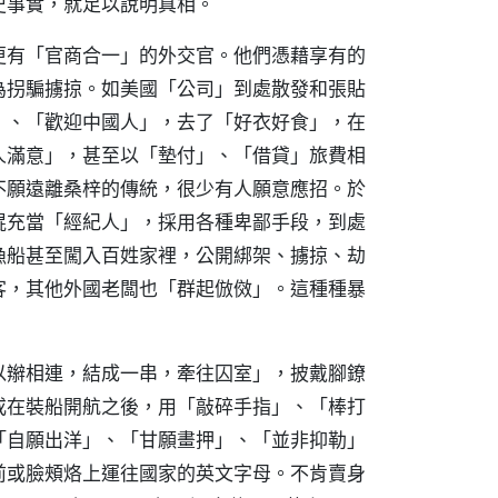
史事實，就足以說明真相。
更有「官商合一」的外交官。他們憑藉享有的
為拐騙擄掠。如美國「公司」到處散發和張貼
」、「歡迎中國人」，去了「好衣好食」，在
人滿意」，甚至以「墊付」、「借貸」旅費相
不願遠離桑梓的傳統，很少有人願意應招。於
棍充當「經紀人」，採用各種卑鄙手段，到處
漁船甚至闖入百姓家裡，公開綁架、擄掠、劫
客，其他外國老闆也「群起倣傚」。這種種暴
以辮相連，結成一串，牽往囚室」，披戴腳鐐
或在裝船開航之後，用「敲碎手指」、「棒打
「自願出洋」、「甘願畫押」、「並非抑勒」
前或臉頰烙上運往國家的英文字母。不肯賣身