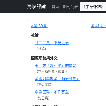
跳至主要內容
海峽評論
首頁
期刊列表
《中華雜誌》
« 第 39 期
第 41 期 
社論
「二二八」平反之後
（社論）
國際形勢與外交
東西方「冷和平」的開始
（克里斯托弗．博萬 ）
美國對華政策「前後矛盾」
（宇佐美滋）
寧為玉碎，不作瓦全
（沈己堯）