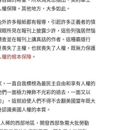
人權保障。其他地方，大多如此。
內外許多報紙都有報導，引起許多正義者的憤
親眼所見在報刊上披露少許，這些列強居然惱
調查並在報刊上講真話的作者。這種霸道行
旦喪失了主權，也就喪失了人權，既無力保護
人權的根本保障
。
家，一直自我標榜為最民主自由和享有人權的
他們一面極力掩飾不光彩的過去，一面又以
力」。這就迫使人們不得不去翻美國當年既大
分認識美國人權的本質。
地廣人稀的西部地區，開發西部急需大批勞動