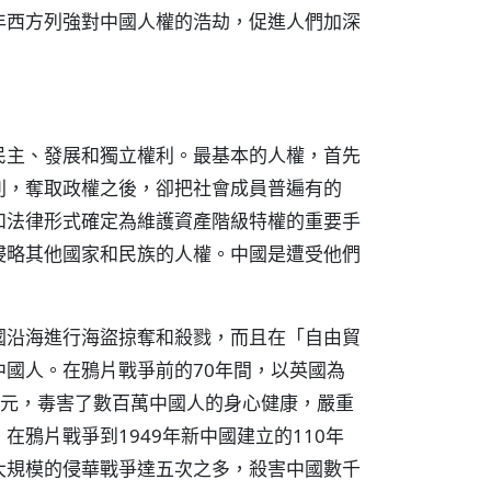
年西方列強對中國人權的浩劫，促進人們加深
民主、發展和獨立權利。最基本的人權，首先
利，奪取政權之後，卻把社會成員普遍有的
和法律形式確定為維護資產階級特權的重要手
侵略其他國家和民族的人權。中國是遭受他們
國沿海進行海盜掠奪和殺戮，而且在「自由貿
國人。在鴉片戰爭前的70年間，以英國為
億銀元，毒害了數百萬中國人的身心健康，嚴重
鴉片戰爭到1949年新中國建立的110年
大規模的侵華戰爭達五次之多，殺害中國數千