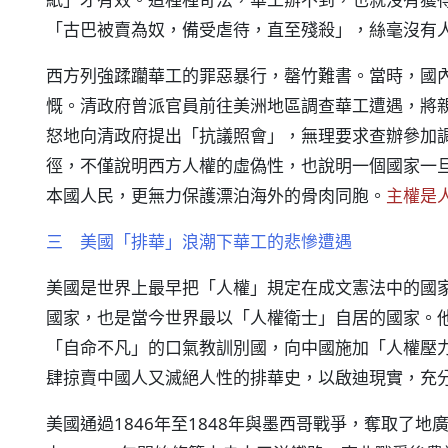
「古巴被賣為奴，備受虐待，直至殘殺」，絲毫沒有
西方列強蹂躪華工的罪惡暴行，罄竹難書。當時，國
慨。清政府曾派官員前往美洲地區調查華工遭遇，將
怒地向清政府提出「抗議照會」，無理要求查辦參加
徑，不僅說明西方人權的虛偽性，也說明一個國家一
本國人民，更無力保護漂泊海外的骨肉同胞。
主權是
三 美國「排華」浪潮下華工的悲慘遭遇
美國是世界上最早把「人權」規定在成文憲法中的國
國家，也是當今世界最以「人權衛士」自居的國家。
「自命不凡」的口氣教訓別國，向中國施加「人權壓
肆掠賣中國人又滅絕人性的排華史，以啟迪現實，充
美國通過1846年至1848年與墨西哥戰爭，奪取了