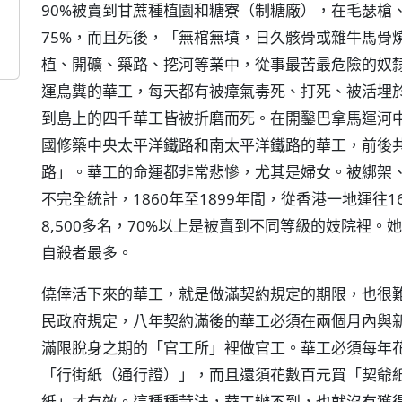
90%被賣到甘蔗種植園和糖寮（制糖廠），在毛瑟槍
75%，而且死後，「無棺無墳，日久骸骨或雜牛馬骨
植、開礦、築路、挖河等業中，從事最苦最危險的奴
運鳥糞的華工，每天都有被瘴氣毒死、打死、被活埋於
到島上的四千華工皆被折磨而死。在開鑿巴拿馬運河
國修築中央太平洋鐵路和南太平洋鐵路的華工，前後
路」。華工的命運都非常悲慘，尤其是婦女。被綁架
不完全統計，1860年至1899年間，從香港一地運往
8,500多名，70%以上是被賣到不同等級的妓院裡
自殺者最多。
僥倖活下來的華工，就是做滿契約規定的期限，也很難
民政府規定，八年契約滿後的華工必須在兩個月內與
滿限脫身之期的「官工所」裡做官工。華工必須每年
「行街紙（通行證）」，而且還須花數百元買「契爺
紙」才有效。這種種苛法，華工辦不到，也就沒有獲