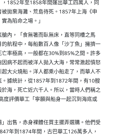
1852年至1858年間運出華工四萬人，同
被拋棄海灘、荒島待死。1857年上海《申
，實為陷命之場。」
底艙內，「食無箸而臥無床，直等同槽之馬
月的航程中，每船數百人像「沙丁魚」擁擠一
亡率極高，一般都在30%到85%之間。許多
胞因病不起而被洋人拋入大海，常常激起憤怒
引起大火燒船。洋人都乘小船走了，而華人不
據統計，從1857年到1872年間，有10艘
毀於海，死亡近六千人。所以，當時人們稱之
年高度評價華工「寧願與船身一起沉到海底或
場」出售，赤身裸體任買主擺弄選購。他們受
7年到1874年間，古巴華工126萬多人，