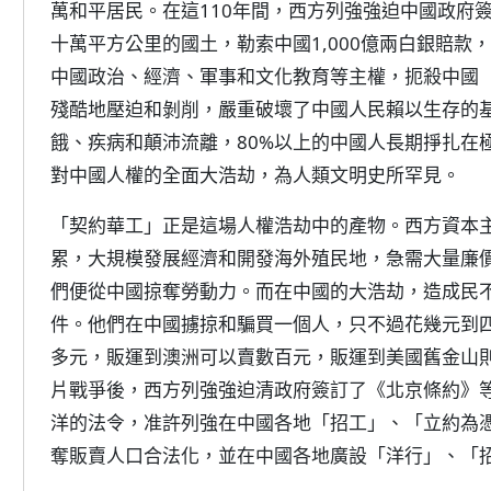
萬和平居民。在這110年間，西方列強強迫中國政府簽
十萬平方公里的國土，勒索中國1,000億兩白銀賠款，
中國政治、經濟、軍事和文化教育等主權，扼殺中國
殘酷地壓迫和剝削，嚴重破壞了中國人民賴以生存的
餓、疾病和顛沛流離，80%以上的中國人長期掙扎在
對中國人權的全面大浩劫，為人類文明史所罕見。
「契約華工」正是這場人權浩劫中的產物。西方資本
累，大規模發展經濟和開發海外殖民地，急需大量廉
們便從中國掠奪勞動力。而在中國的大浩劫，造成民
件。他們在中國擄掠和騙買一個人，只不過花幾元到
多元，販運到澳洲可以賣數百元，販運到美國舊金山
片戰爭後，西方列強強迫清政府簽訂了《北京條約》
洋的法令，准許列強在中國各地「招工」、「立約為
奪販賣人口合法化，並在中國各地廣設「洋行」、「