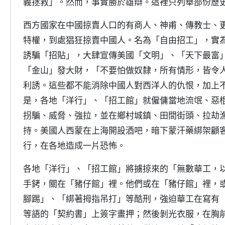
義拯救」。然而，事實勝於雄辯。這裡只列舉部份歷
西方國家在中國掠賣人口的有商人、神甫、傳教士、
特權，到處猖狂掠賣中國人。名為「自由招工」，實
誘騙「招貼」，大肆宣傳美國「文明」、「天下最富
「金山」發大財，「不要怕做奴隸，所有情形，皆令
利誘。這些都不能消除中國人對西洋人的仇恨，加上
是，各地「洋行」、「招工館」就僱傭當地流氓、惡
拐騙、威脅、強拉，並在鄉村城鎮、田間街頭、拉劫
持。美國人西蒙在上海開設酒吧，暗下蒙汗藥綁架顧
行，在各地造成一片恐怖。
各地「洋行」、「招工館」將擄掠來的「無數華工，
手銬，關在「豬仔館」裡。他們或在「豬仔館」裡，
腳踢」、「綁著拇指吊打」等酷刑，強迫華工在寫有
等語的「契約書」上簽字畫押；然後剝光衣服，在胸