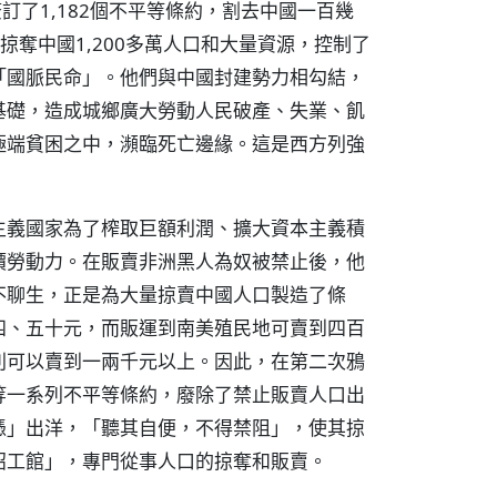
訂了1,182個不平等條約，割去中國一百幾
掠奪中國1,200多萬人口和大量資源，控制了
「國脈民命」。他們與中國封建勢力相勾結，
基礎，造成城鄉廣大勞動人民破產、失業、飢
極端貧困之中，瀕臨死亡邊緣。這是西方列強
主義國家為了榨取巨額利潤、擴大資本主義積
價勞動力。在販賣非洲黑人為奴被禁止後，他
不聊生，正是為大量掠賣中國人口製造了條
四、五十元，而販運到南美殖民地可賣到四百
則可以賣到一兩千元以上。因此，在第二次鴉
等一系列不平等條約，廢除了禁止販賣人口出
憑」出洋，「聽其自便，不得禁阻」，使其掠
招工館」，專門從事人口的掠奪和販賣。