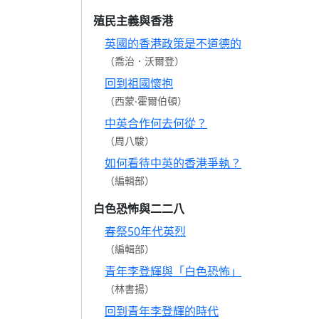
殖民主義與香港
英國的香港政策是不道德的
（喬治．沃爾登）
回到祖國懷抱
（西蒙‧霍爾伯頓）
中英合作何去何從？
（周八駿）
如何看待中英的香港爭執？
（編輯部）
白色恐怖與二二八
春祭50年代英烈
（編輯部）
青年李登輝與「白色恐怖」
（林書揚）
回到青年李登輝的時代