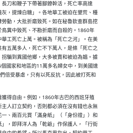
、長刀和鞭子下帶著腳鐐幹活，死亡率高達
燒灰，提煉白糖」。各地華工被迫在墾荒、種
隸勞動，大批折磨致死。如在秘魯欽查群島挖
鳥糞中致死、不勘折磨而自殺的。1860年
中華工死亡上萬。被稱為「死亡之河」。在美
共有五萬多人，死亡不下萬人，是條「死亡之
、拐騙到異國他鄉，大多被賣和被迫為娼。據
16個國家和地區的11萬多名婦女中，到美國達
。她們倍受暴虐，只有以死反抗，因此被打死和
獲得自由。例如，1860年古巴的西班牙殖
新主人訂立契約，否則都必須在沒有錢也永無
花一、兩百元買「滿身紙」（「身份證」）和
紙」，即拜洋人為「乾爺」作保護人，「行街
得自由的希望。所以馬克思指出，契約華工