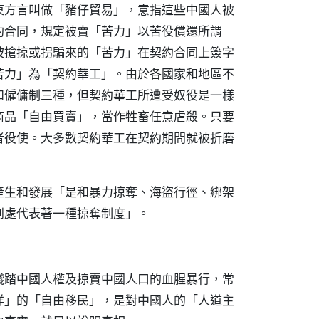
東方言叫做「豬仔貿易」，意指這些中國人被
約合同，規定被賣「苦力」以苦役償還所謂
被搶掠或拐騙來的「苦力」在契約合同上簽字
苦力」為「契約華工」。由於各國家和地區不
和僱傭制三種，但契約華工所遭受奴役是一樣
商品「自由買賣」，當作牲畜任意虐殺。只要
者役使。大多數契約華工在契約期間就被折磨
產生和發展「是和暴力掠奪、海盜行徑、綁架
到處代表著一種掠奪制度」。
踐踏中國人權及掠賣中國人口的血腥暴行，常
洋」的「自由移民」，是對中國人的「人道主