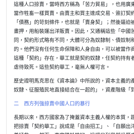
這種人口掠賣，當時西方稱為「苦力貿易」，也用廣
當作牲畜一樣買賣。由賣主和買主達成交易、簽訂契
「債務」的苛刻條件，也就是「賣身契」；然後逼迫
畫押，用船裝運出洋販賣。因此，又通稱這些「中國
同，契約形式略有不同，大體可分為奴隸制、債奴制
的。他們沒有任何生命保障和人身自由，可以被當作
這種「契約」存在，華工就是契約奴隸，任契約持有
虐待致死。這些契約華工，毫無人權可言。
歷史證明馬克思在《資本論》中所說的，資本主義的
奴隸、征服殖民地直接結合在一起的」，資產階級「
二 西方列強掠賣中國人口的暴行
長期以來，西方國家為了掩蓋資本主義人權的本質，
把掠賣「契約華工」說成是「自由招工」、「自願出