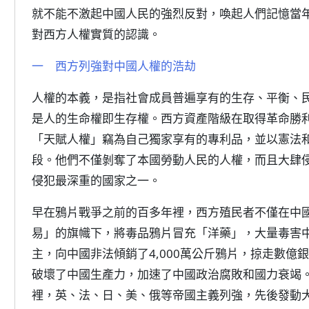
就不能不激起中國人民的強烈反對，喚起人們記憶當
對西方人權實質的認識。
一 西方列強對中國人權的浩劫
人權的本義，是指社會成員普遍享有的生存、平衡、
是人的生命權即生存權。西方資產階級在取得革命勝
「天賦人權」竊為自己獨家享有的專利品，並以憲法
段。他們不僅剝奪了本國勞動人民的人權，而且大肆
侵犯最深重的國家之一。
早在鴉片戰爭之前的百多年裡，西方殖民者不僅在中
易」的旗幟下，將毒品鴉片冒充「洋藥」，大量毒害中
主，向中國非法傾銷了4,000萬公斤鴉片，掠走數
破壞了中國生產力，加速了中國政治腐敗和國力衰竭。在
裡，英、法、日、美、俄等帝國主義列強，先後發動