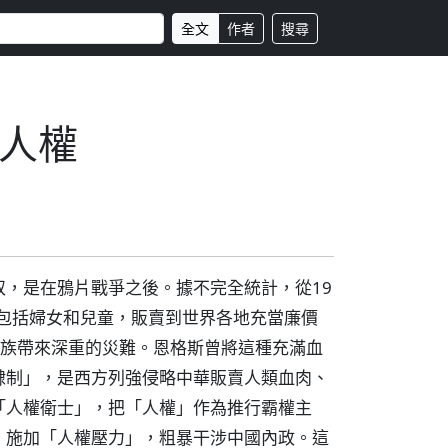
全文
作者
搜尋
人權
，是在鴉片戰爭之後。據不完全統計，從19
，包括婦女和兒童，販賣到世界各地充當廉價
華民族帶來深重的災難。恩格斯曾將這種充滿血
隸制」，是西方列強侵略中華販賣人類血肉、
「人權衛士」，把「人權」作為推行霸權主
，施加「人權壓力」，粗暴干涉中國內政。這