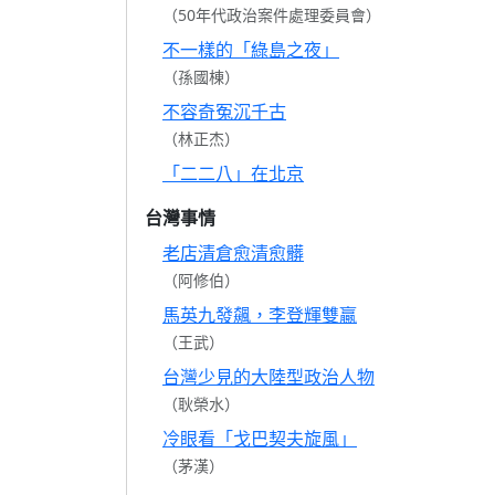
（50年代政治案件處理委員會）
不一樣的「綠島之夜」
（孫國棟）
不容奇冤沉千古
（林正杰）
「二二八」在北京
台灣事情
老店清倉愈清愈髒
（阿修伯）
馬英九發飆，李登輝雙贏
（王武）
台灣少見的大陸型政治人物
（耿榮水）
冷眼看「戈巴契夫旋風」
（茅漢）