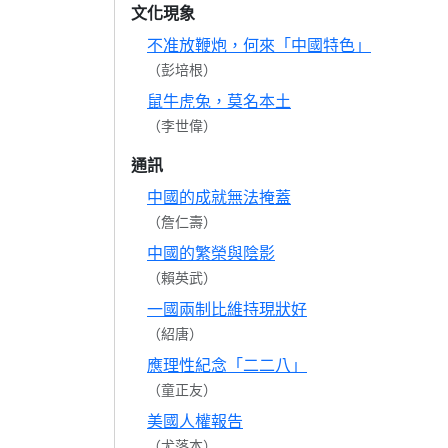
文化現象
不准放鞭炮，何來「中國特色」
（彭培根）
鼠牛虎兔，莫名本土
（李世偉）
通訊
中國的成就無法掩蓋
（詹仁壽）
中國的繁榮與陰影
（賴英武）
一國兩制比維持現狀好
（紹唐）
應理性紀念「二二八」
（童正友）
美國人權報告
（尤落本）