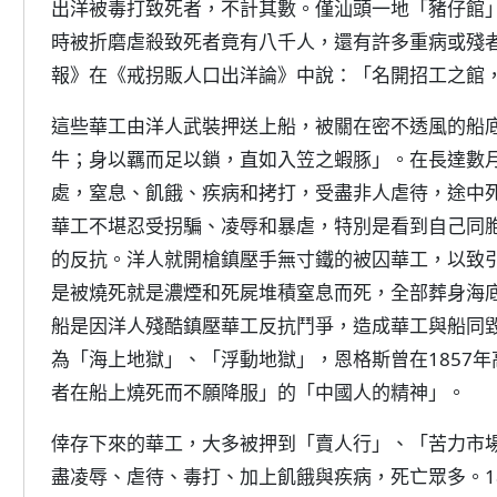
出洋被毒打致死者，不計其數。僅汕頭一地「豬仔館」，
時被折磨虐殺致死者竟有八千人，還有許多重病或殘者
報》在《戒拐販人口出洋論》中說：「名開招工之館
這些華工由洋人武裝押送上船，被關在密不透風的船
牛；身以羈而足以鎖，直如入笠之蝦豚」。在長達數
處，窒息、飢餓、疾病和拷打，受盡非人虐待，途中死
華工不堪忍受拐騙、凌辱和暴虐，特別是看到自己同
的反抗。洋人就開槍鎮壓手無寸鐵的被囚華工，以致
是被燒死就是濃煙和死屍堆積窒息而死，全部葬身海底。
船是因洋人殘酷鎮壓華工反抗鬥爭，造成華工與船同
為「海上地獄」、「浮動地獄」，恩格斯曾在1857
者在船上燒死而不願降服」的「中國人的精神」。
倖存下來的華工，大多被押到「賣人行」、「苦力市
盡凌辱、虐待、毒打、加上飢餓與疾病，死亡眾多。184