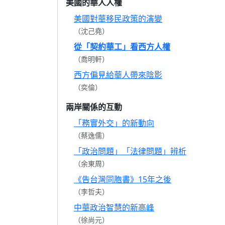
美國的華人人權
美國對華移民政策的演變
（沈己堯）
從「契約華工」看西方人權
（喬明軒）
西方偏見給華人帶來陰影
（奕倫）
兩岸關係的互動
「務實外交」的新動向
（蔡逸儒）
「政治問題」「法律問題」辨析
（余東周）
《告台灣同胞書》15年之後
（李哲夫）
中華政治智慧的新高峰
（徐尚元）