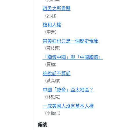
趙孟之所貴賤
（呂明）
槍和人權
（李青）
崇美狂也只是一個歷史現象
（黃枝連）
「胸懷中國」與「中國胸懷」
（夏桐）
誰說話不算話
（黃高輝）
中國「威脅」亞太地區？
（林思克）
一成美國人沒有基本人權
（李梅仁）
編後