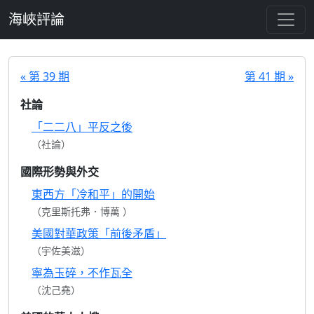
跳至主要內容
海峽評論
« 第 39 期
第 41 期 »
社論
「二二八」平反之後
（社論）
國際形勢與外交
東西方「冷和平」的開始
（克里斯托弗．博萬 ）
美國對華政策「前後矛盾」
（宇佐美滋）
寧為玉碎，不作瓦全
（沈己堯）