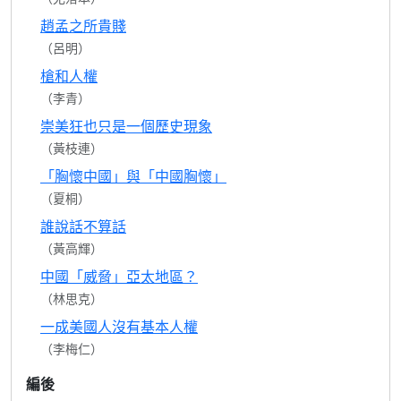
趙孟之所貴賤
（呂明）
槍和人權
（李青）
崇美狂也只是一個歷史現象
（黃枝連）
「胸懷中國」與「中國胸懷」
（夏桐）
誰說話不算話
（黃高輝）
中國「威脅」亞太地區？
（林思克）
一成美國人沒有基本人權
（李梅仁）
編後