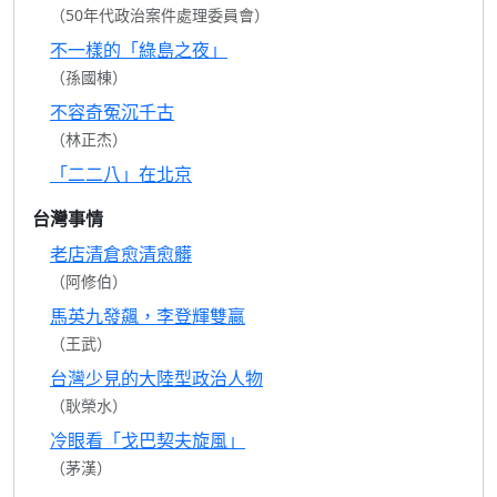
（50年代政治案件處理委員會）
不一樣的「綠島之夜」
（孫國棟）
不容奇冤沉千古
（林正杰）
「二二八」在北京
台灣事情
老店清倉愈清愈髒
（阿修伯）
馬英九發飆，李登輝雙贏
（王武）
台灣少見的大陸型政治人物
（耿榮水）
冷眼看「戈巴契夫旋風」
（茅漢）