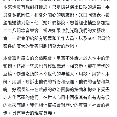
本來也沒有想到打擾您，只是隨著演出日期的逼臨，委
員會多數同仁，和會外關心的朋友們，異口同聲表示希
望能邀請到您。他（她）們都說，您曾經也抽空參加過
二二八紀念音樂會，當晚如果也能光臨我們的文藝晚
會，一定會帶給所有觀眾和工作人員，以及50年代政治
案件的廣大的受害同胞們莫大的欣慰。
本會籌辦這次的文藝晚會，用意不外訴之於人性中的愛
和憫，替那一些您也曾經認識過、相交過，卻在時代的
巨輪下慘遭沒頂的不幸世代的年輕人，用歌、用詩、用
舞、用劇，呼訴出他們的祈盼和悲痛、他們的理想和氣
魄，好讓長年來在荒謬的政治圖騰的扭曲和拘束下受盡
非人化厄運的他們，在世人心目中回復其有血有肉有淚
的本來面貌。我們相信這樣會對歷史的真實，社會的進
步，具有重大的現實意義。