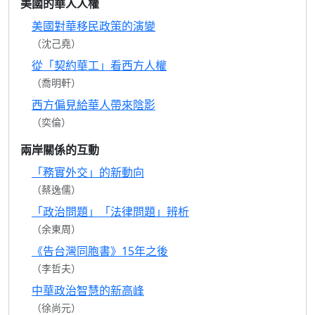
美國的華人人權
美國對華移民政策的演變
（沈己堯）
從「契約華工」看西方人權
（喬明軒）
西方偏見給華人帶來陰影
（奕倫）
兩岸關係的互動
「務實外交」的新動向
（蔡逸儒）
「政治問題」「法律問題」辨析
（余東周）
《告台灣同胞書》15年之後
（李哲夫）
中華政治智慧的新高峰
（徐尚元）