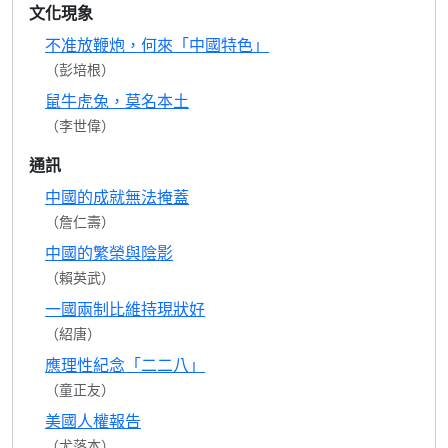
文化現象
不准放鞭炮，何來「中國特色」
（彭培根）
鼠牛虎兔，莫名本土
（李世偉）
通訊
中國的成就無法掩蓋
（詹仁壽）
中國的繁榮與陰影
（賴英武）
一國兩制比維持現狀好
（紹唐）
應理性紀念「二二八」
（童正友）
美國人權報告
（尤落本）