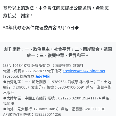
基於以上的想法，本會冒昧向您提出公開邀請，希望您
能接受。謝謝！
50年代政治案件處理委員會 3月10日◆
創刊宗旨：一、政治民主，社會平等；二、兩岸整合，祖國
統一；三、復興中華，世界和平。
ISSN 1018-1075 版權所有 © 《海峽評論》雜誌社
電話、傳真 (02) 23677473 電子信箱
sreview@ms47.hinet.net
facebook 粉絲專頁
海峽評論
●台灣地區：一、郵政劃撥：19389534 海峽學術出版社；二、土地
銀行（代號005）文山分行 帳號：0930-0100-6591 戶名：海峽學術
出版社
●大陸地區：中國工商銀行 帳號：621226 02001392411174 戶名：
福蜀涛
●海外：元大銀行（Yuanta Bank）戶名：福蜀濤 SWIFT CODE：
APBKTWTH 帳號：1593280011256