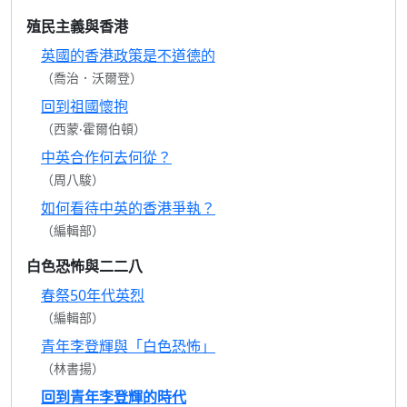
殖民主義與香港
英國的香港政策是不道德的
（喬治．沃爾登）
回到祖國懷抱
（西蒙‧霍爾伯頓）
中英合作何去何從？
（周八駿）
如何看待中英的香港爭執？
（編輯部）
白色恐怖與二二八
春祭50年代英烈
（編輯部）
青年李登輝與「白色恐怖」
（林書揚）
回到青年李登輝的時代