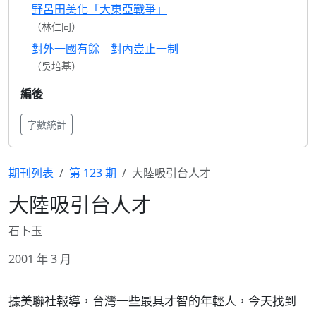
野呂田美化「大東亞戰爭」
（林仁同）
對外一國有餘 對內豈止一制
（吳培基）
編後
字數統計
期刊列表
第 123 期
大陸吸引台人才
大陸吸引台人才
石卜玉
2001 年 3 月
據美聯社報導，台灣一些最具才智的年輕人，今天找到