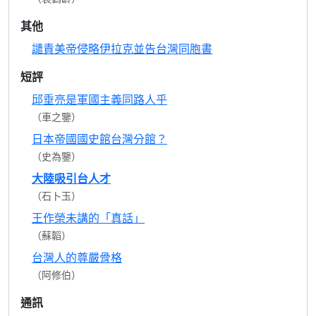
其他
譴責美帝侵略伊拉克並告台灣同胞書
短評
邱垂亮是軍國主義同路人乎
（車之鑒）
日本帝國國史館台灣分館？
（史為鑒）
大陸吸引台人才
（石卜玉）
王作榮未講的「真話」
（蘇韜）
台灣人的尊嚴骨格
（阿修伯）
通訊