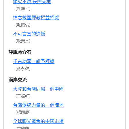
爝火不熄‧長照天地
（杜繼平）
悼念戴國輝教授並抒感
（毛鑄倫）
不可言宣的遺憾
（耿榮水）
評說蔣介石
千古功罪，誰予評說
（蔣永敬）
兩岸交流
大陸和台灣同屬一個中國
（王振軒）
台灣促統力量的一個陣地
（楊國慶）
全球眼光聚焦的中國市場
（袁鶴齡）