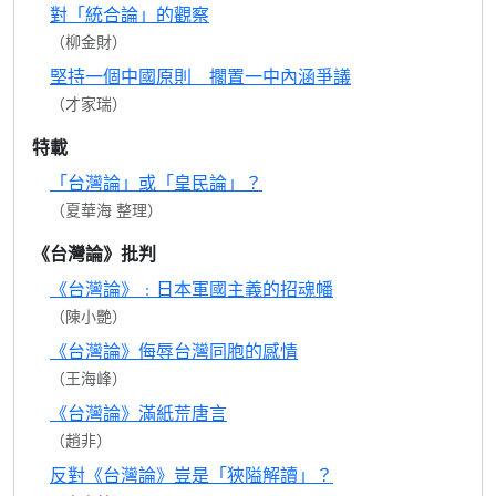
對「統合論」的觀察
（柳金財）
堅持一個中國原則 擱置一中內涵爭議
（才家瑞）
特載
「台灣論」或「皇民論」？
（夏華海 整理）
《台灣論》批判
《台灣論》﹕日本軍國主義的招魂幡
（陳小艷）
《台灣論》侮辱台灣同胞的感情
（王海峰）
《台灣論》滿紙荒唐言
（趙非）
反對《台灣論》豈是「狹隘解讀」？