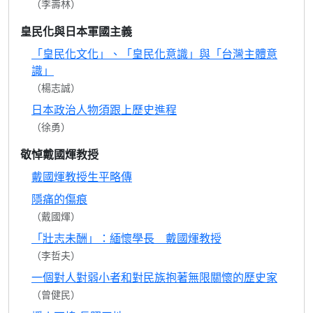
（李壽林）
皇民化與日本軍國主義
「皇民化文化」、「皇民化意識」與「台灣主體意
識」
（楊志誠）
日本政治人物須跟上歷史進程
（徐勇）
敬悼戴國煇教授
戴國煇教授生平略傳
隱痛的傷痕
（戴國煇）
「壯志未酬」：緬懷學長 戴國煇教授
（李哲夫）
一個對人對弱小者和對民族抱著無限關懷的歷史家
（曾健民）