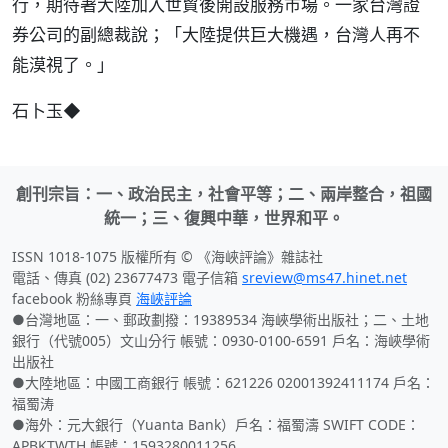
行，期待著大陸加入世貿後開設服務市場。一家台灣證
券公司的副總裁說；「大陸提供巨大機遇，台灣人再不
能漠視了。」
石卜玉◆
創刊宗旨：一、政治民主，社會平等；二、兩岸整合，祖國
統一；三、復興中華，世界和平。
ISSN 1018-1075 版權所有 © 《海峽評論》雜誌社
電話、傳真 (02) 23677473 電子信箱
sreview@ms47.hinet.net
facebook 粉絲專頁
海峽評論
●台灣地區：一、郵政劃撥：19389534 海峽學術出版社；二、土地
銀行（代號005）文山分行 帳號：0930-0100-6591 戶名：海峽學術
出版社
●大陸地區：中國工商銀行 帳號：621226 02001392411174 戶名：
福蜀涛
●海外：元大銀行（Yuanta Bank）戶名：福蜀濤 SWIFT CODE：
APBKTWTH 帳號：1593280011256