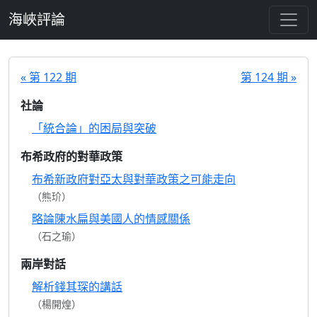
跳至主要內容
海峽評論
« 第 122 期
第 124 期 »
社論
「統合論」的困局與突破
布希政府的對華政策
布希新政府對亞太與對華政策之可能走向
（熊玠）
略論陳水扁與美國人的情感關係
（石之瑜）
兩岸對話
解析錢其琛的講話
（楊開煌）