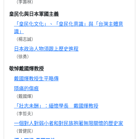
（李壽林）
皇民化與日本軍國主義
「皇民化文化」、「皇民化意識」與「台灣主體意
識」
（楊志誠）
日本政治人物須跟上歷史進程
（徐勇）
敬悼戴國煇教授
戴國煇教授生平略傳
隱痛的傷痕
（戴國煇）
「壯志未酬」：緬懷學長 戴國煇教授
（李哲夫）
一個對人對弱小者和對民族抱著無限關懷的歷史家
（曾健民）