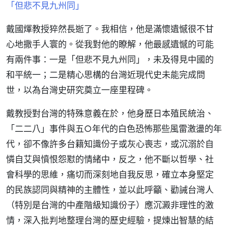
「但悲不見九州同」
戴國煇教授猝然長逝了。我相信，他是滿懷遺憾很不甘
心地撒手人寰的。從我對他的瞭解，他最感遺憾的可能
有兩件事：一是「但悲不見九州同」，未及得見中國的
和平統一；二是精心思構的台灣近現代史未能完成問
世，以為台灣史研究奠立一座里程碑。
戴教授對台灣的特殊意義在於，他身歷日本殖民統治、
「二二八」事件與五○年代的白色恐怖那些風雷激盪的年
代，卻不像許多台籍知識份子或灰心喪志，或沉溺於自
憐自艾與憤恨怨懟的情緒中，反之，他不斷以哲學、社
會科學的思維，痛切而深刻地自我反思，確立本身堅定
的民族認同與精神的主體性，並以此呼籲、勸誡台灣人
（特別是台灣的中產階級知識份子）應沉澱非理性的激
情，深入批判地整理台灣的歷史經驗，提煉出智慧的結