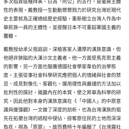
多次指責這種拜美、日為「阿公」的言行，是毫無主體
性的表現。戴教授一生勤勤懇懇戮力於研究台灣近現代
史主要就為正確總結歷史經驗，重新樹立台灣人作為中
華民族一員的主體性，並提醒日本不可重蹈軍國主義的
覆轍。
戴教授幼承父祖庭訓，深植客家人濃厚的漢族意識，但
他絕非狹隘的大漢沙文主義者。他一方面受馬克思主義
的影響，另一方面也服膺德國社會學家韋伯的治學態
度，主張從事社會科學研究應把個人的情緒與社會的禁
忌、成見對像化、客觀化，運用理性與嚴謹的方法加以
批判性的探討，揭露內在的本質，使之昇華為科學的研
究。因此他對本身的漢族意識在《「中國人」的中原意
識與邊彊觀》一文做了深度的剖析，也為台灣漢族的祖
先在拓墾台灣的過程中侵佔、掠奪原住民的土地而深深
負疚，視為「原罪」。故而費時十年編輯了《台灣霧社