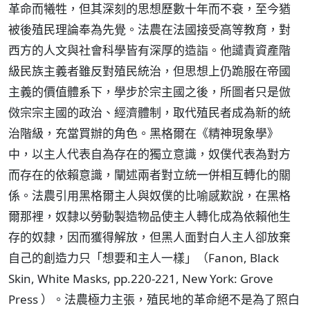
革命而犧牲，但其深刻的思想歷數十年而不衰，至今猶
被後殖民理論奉為先覺。法農在法國接受高等教育，對
西方的人文與社會科學皆有深厚的造詣。他譴責資產階
級民族主義者雖反對殖民統治，但思想上仍跪服在帝國
主義的價值體系下，學步於宗主國之後，所圖者只是倣
傚宗宗主國的政治、經濟體制，取代殖民者成為新的統
治階級，充當買辦的角色。黑格爾在《精神現象學》
中，以主人代表自為存在的獨立意識，奴僕代表為對方
而存在的依賴意識，闡述兩者對立統一併相互轉化的關
係。法農引用黑格爾主人與奴僕的比喻感歎說，在黑格
爾那裡，奴隸以勞動製造物品使主人轉化成為依賴他生
存的奴隸，因而獲得解放，但黑人面對白人主人卻放棄
自己的創造力只「想要和主人一樣」（Fanon, Black
Skin, White Masks, pp.220-221, New York: Grove
Press ）。法農極力主張，殖民地的革命絕不是為了照白