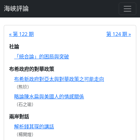
跳至主要內容
海峽評論
« 第 122 期
第 124 期 »
社論
「統合論」的困局與突破
布希政府的對華政策
布希新政府對亞太與對華政策之可能走向
（熊玠）
略論陳水扁與美國人的情感關係
（石之瑜）
兩岸對話
解析錢其琛的講話
（楊開煌）