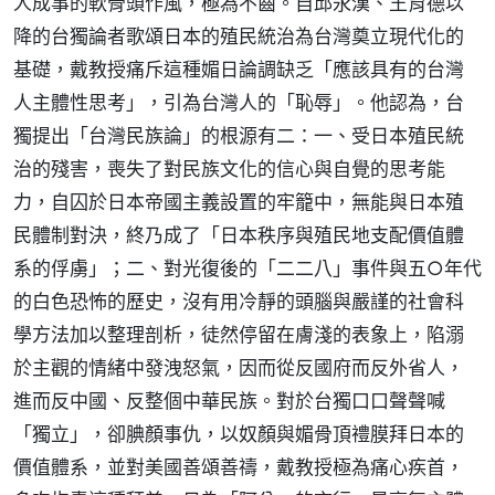
人成事的軟骨頭作風，極為不齒。自邱永漢、王育德以
降的台獨論者歌頌日本的殖民統治為台灣奠立現代化的
基礎，戴教授痛斥這種媚日論調缺乏「應該具有的台灣
人主體性思考」，引為台灣人的「恥辱」。他認為，台
獨提出「台灣民族論」的根源有二：一、受日本殖民統
治的殘害，喪失了對民族文化的信心與自覺的思考能
力，自囚於日本帝國主義設置的牢籠中，無能與日本殖
民體制對決，終乃成了「日本秩序與殖民地支配價值體
系的俘虜」；二、對光復後的「二二八」事件與五○年代
的白色恐怖的歷史，沒有用冷靜的頭腦與嚴謹的社會科
學方法加以整理剖析，徒然停留在膚淺的表象上，陷溺
於主觀的情緒中發洩怒氣，因而從反國府而反外省人，
進而反中國、反整個中華民族。對於台獨口口聲聲喊
「獨立」，卻腆顏事仇，以奴顏與媚骨頂禮膜拜日本的
價值體系，並對美國善頌善禱，戴教授極為痛心疾首，