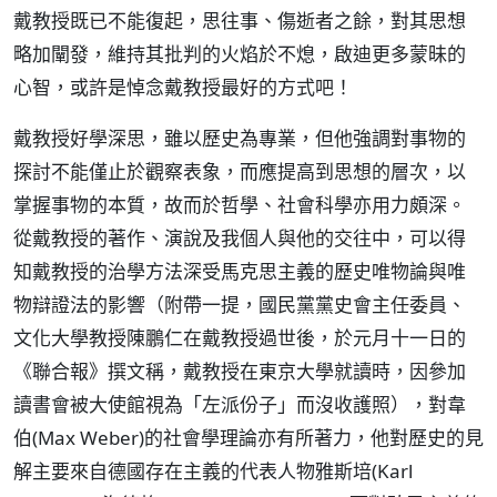
戴教授既已不能復起，思往事、傷逝者之餘，對其思想
略加闡發，維持其批判的火焰於不熄，啟迪更多蒙昧的
心智，或許是悼念戴教授最好的方式吧！
戴教授好學深思，雖以歷史為專業，但他強調對事物的
探討不能僅止於觀察表象，而應提高到思想的層次，以
掌握事物的本質，故而於哲學、社會科學亦用力頗深。
從戴教授的著作、演說及我個人與他的交往中，可以得
知戴教授的治學方法深受馬克思主義的歷史唯物論與唯
物辯證法的影響（附帶一提，國民黨黨史會主任委員、
文化大學教授陳鵬仁在戴教授過世後，於元月十一日的
《聯合報》撰文稱，戴教授在東京大學就讀時，因參加
讀書會被大使館視為「左派份子」而沒收護照），對韋
伯(Max Weber)的社會學理論亦有所著力，他對歷史的見
解主要來自德國存在主義的代表人物雅斯培(Karl