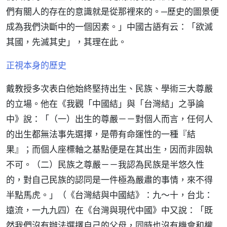
們有關人的存在的意識就是從那裡來的。─歷史的圖景便
成為我們決斷中的一個因素。」中國古語有云：「欲滅
其國，先滅其史」，其理在此。
正視本身的歷史
戴教授多次表白他始終堅持出生、民族、學術三大尊嚴
的立場。他在《我觀「中國結」與「台灣結」之爭論
中》說：「（一）出生的尊嚴－－對個人而言，任何人
的出生都無法事先選擇，是帶有命運性的一種『結
果』；而個人座標軸之基點便是在其出生，因而非固執
不可。（二）民族之尊嚴－－我認為民族是半悠久性
的，對自己民族的認同是一件極為嚴肅的事情，來不得
半點馬虎。」（《台灣結與中國結》：九～十，台北：
遠流，一九九四）在《台灣與現代中國》中又說：「既
然我們沒有辦法選擇自己的父母，同時也沒有機會和權