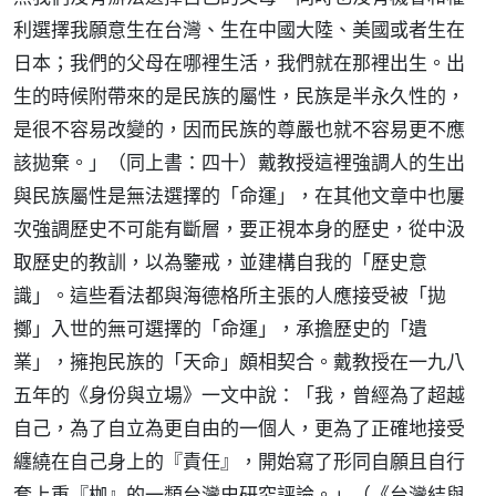
利選擇我願意生在台灣、生在中國大陸、美國或者生在
日本；我們的父母在哪裡生活，我們就在那裡出生。出
生的時候附帶來的是民族的屬性，民族是半永久性的，
是很不容易改變的，因而民族的尊嚴也就不容易更不應
該拋棄。」（同上書：四十）戴教授這裡強調人的生出
與民族屬性是無法選擇的「命運」，在其他文章中也屢
次強調歷史不可能有斷層，要正視本身的歷史，從中汲
取歷史的教訓，以為鑒戒，並建構自我的「歷史意
識」。這些看法都與海德格所主張的人應接受被「拋
擲」入世的無可選擇的「命運」，承擔歷史的「遺
業」，擁抱民族的「天命」頗相契合。戴教授在一九八
五年的《身份與立場》一文中說：「我，曾經為了超越
自己，為了自立為更自由的一個人，更為了正確地接受
纏繞在自己身上的『責任』，開始寫了形同自願且自行
套上重『枷』的一類台灣史研究評論。」（《台灣結與