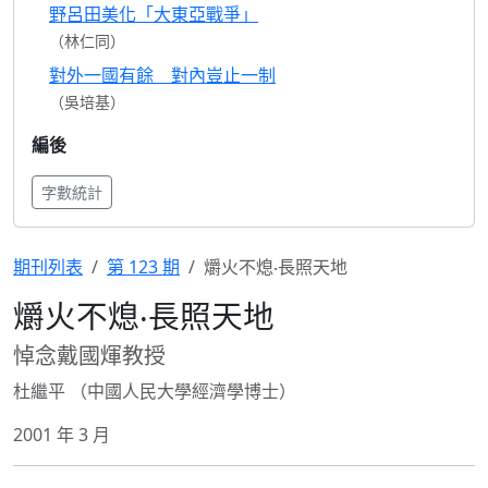
野呂田美化「大東亞戰爭」
（林仁同）
對外一國有餘 對內豈止一制
（吳培基）
編後
字數統計
期刊列表
第 123 期
爝火不熄‧長照天地
爝火不熄‧長照天地
悼念戴國煇教授
杜繼平 （中國人民大學經濟學博士）
2001 年 3 月