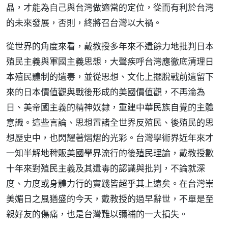
晶，才能為自己與台灣做適當的定位，從而有利於台灣
的未來發展，否則，終將召台灣以大禍。
從世界的角度來看，戴教授多年來不遺餘力地批判日本
殖民主義與軍國主義思想，大聲疾呼台灣應徹底清理日
本殖民體制的遺毒，並從思想、文化上擺脫戰前遺留下
來的日本價值觀與戰後形成的美國價值觀，不再淪為
日、美帝國主義的精神奴隸，重建中華民族自覺的主體
意識。這些言論、思想置諸全世界反殖民、後殖民的思
想歷史中，也閃耀著熠熠的光彩。台灣學術界近年來才
一知半解地稗販美國學界流行的後殖民理論，戴教授數
十年來對殖民主義及其遺毒的認識與批判，不論就深
度、力度或身體力行的實踐皆超乎其上遠矣。在台灣崇
美媚日之風猶盛的今天，戴教授的過早辭世，不單是至
親好友的傷痛，也是台灣難以彌補的一大損失。