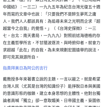
中國結》：一三二）一九九五年為紀念台灣光復五十週
年而寫的文章中也說：「只要我們不是醉生夢死之庸
人，我們人人都該具有：為追尋未來之光明而企求『超
越當今之自我』的覺悟。」（《台灣史探微》：一三
七，台北：南天書局，一九九九）對照前述海德格的存
在主義哲學所言，不甘隨波逐流、與時俯仰者，就會力
求超越「此在」的自我，為未來規劃宏圖遠舉的說法，
即可見其淵源所自。
指責拜美日為阿公的言行
戴教授多年來著書立說的主題，一言以蔽之，就是希望
台灣人民（尤其是台灣的知識份子）能掙脫日本與美國
的意識形態的枷鎖，建立本身思想的主體性。他對台獨
論者高喊「獨立」卻一意取媚美、日帝國主義，妄圖依