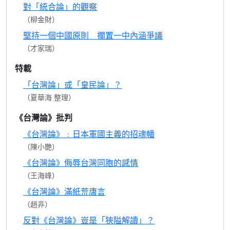
對「統合論」的觀察
（柳金財）
堅持一個中國原則 擱置一中內涵爭議
（才家瑞）
特載
「台灣論」或「皇民論」？
（夏華海 整理）
《台灣論》批判
《台灣論》﹕日本軍國主義的招魂幡
（陳小艷）
《台灣論》侮辱台灣同胞的感情
（王海峰）
《台灣論》滿紙荒唐言
（趙非）
反對《台灣論》豈是「狹隘解讀」？