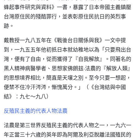
蜂起事件研究與資料》一書，暴露了日本帝國主義鎮壓
台灣原住民的殘酷罪行，並表彰原住民抗日的英烈事
跡。
戴教授一九八五年在《戰後台日關係與我》一文中提
到，一九五五年他初扺日本就幼稚地以為「只要飛出台
灣，便有了自由，從而獲得了『自我解放』。同著名的
黑人精神病醫學者、思想家佛朗玆‧法農的『解放人類』
的思想境界相比，簡直是天壤之別。至今只要一想起，
便禁不住冷汗涔涔，慚愧萬分。」（《台灣結與中國
結》：九七～九八）
反殖民主義的代表人物法農
法農是第三世界反殖民主義的代表人物之一，一九六一
年正當三十六歲的英年即為阿爾及利亞脫離法國殖民的