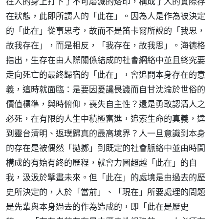
在人的身上打下了不可磨滅的烙印，構成了人的實際存
在狀態，此即所謂人的「此在」。因為人是作為被決定
的「此在」從事思考，故而不是笛卡爾所說的「我思，
故我存在」，而是相反，「我存在，故我思」。海德格
指出，生存在由人際關係結成的社會網絡中並且終究要
走向死亡的最終歸宿的「此在」，會追問本身存在的意
義，這時就面臨：是要因憂讒畏譏而自甘沈淪於世俗的
價值標準，與時俯仰，喪失自主性？還是勇敢認清人之
必死，在有限的人生中積極奮進，追索生命的真義，達
到靈台清明、返璞歸真的最高境界？人一旦意識到本身
的存在是被偶然「拋擲」到既定的社會脈絡中並由時間
構成的有始有終的歷程，就會力圖超越「此在」的自
我，汲汲於擘畫未來。但「此在」的處境是由過去的歷
史所決定的，人於「當前」、「現在」所要處理的問題
是先輩與本身過去的作為造成的，即「此在是歷史