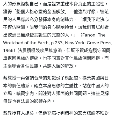
人的形象複製自己，而是謀求重建本身真正的主體性，
獲得「整個人格心靈的全面解放」。他強烈呼籲，被殖
民的人民應該充分發揮本身的創造力，「讓我下定決心
不模仿歐洲，讓我們的身心脫胎換骨。讓我們嘗試創造
出歐洲已無能使其誕生的完整的人。」（Fanon, The
Wretched of the Earth, p.253, New York: Grove Press,
1966）法農積極鼓吹民族意識，但既不贊成抱殘守闕簡
單返回民族的傳統，也不同意對其他民族深閉固拒，而
主張聯合各個民族，共謀人類的解放。
戴教授一再強調台灣的知識份子應超越、揚棄美國與日
本的價值體系，確立本身思想的主體性，站在中國人的
立場，曠觀宇內，關注對人類面的共同問題。這些見解
無疑也有法農的影響在內。
戴教授其人遠矣，但他充滿批判精神的宏言讜論不唯對