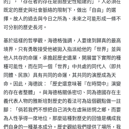
的」，「存在者的存在是由歷史性組建的」，人必須在
既定的歷史與社會脈絡的限制下，做出「自由」的選
擇。故人的過去與今日之所為、未來之可能形成一條不
可分割的歷史長河。
基於這樣的哲學觀，海德格強調，人要達到歸真的最高
境界，只有勇敢接受他被拋入指派給他的「世界」並與
他人共存的命運，承擔起歷史遺業，開展當下實際的種
種可能性，而在同一個「世界」中共處的同代人（即共
同體、民族）具有共同的命運，其共同的演歷成為天
命。因此，海德說：「歷史還意味著『在時間中』演變
的存在者整體」。與海德格關係密切、同為德國存在主
義代表人物的雅斯培對歷史的看法可為這個觀點做一註
腳：「倘若我們不想把自己消失在虛無迷惘之鄉，而要
為人性爭得一席地位，那麼這種對歷史的回憶是構成我
們自身的一種基本成分。歷史觀給我們提供了場所，我