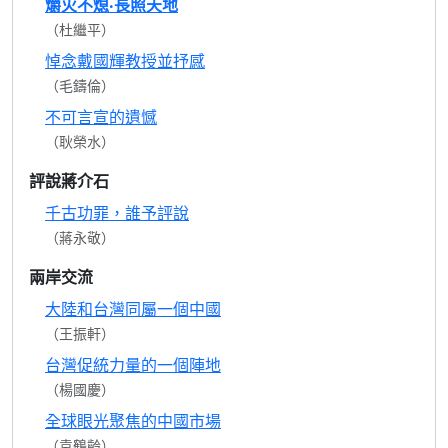
爝火不熄‧長照天地
（杜繼平）
悼念戴國輝教授並抒感
（毛鑄倫）
不可言宣的遺憾
（耿榮水）
評說蔣介石
千古功罪，誰予評說
（蔣永敬）
兩岸交流
大陸和台灣同屬一個中國
（王振軒）
台灣促統力量的一個陣地
（楊國慶）
全球眼光聚焦的中國市場
（袁鶴齡）