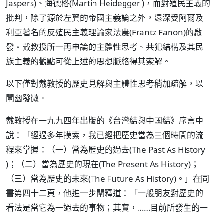
Jaspers)、海德格(Martin Heidegger )，而對殖民主義的
批判，除了源於左翼的帝國主義論之外，還深受阿爾及
利亞著名的反殖民主義理論家法農(Frantz Fanon)的啟
發。戴教授所一再申論的主體性思考、共犯結構及其民
族主義的觀點可從上述的思想脈絡得其索解。
以下僅對戴教授的歷史見解與主體性思考稍加疏解，以
闡幽發微。
戴教授在一九九四年出版的《台灣結與中國結》序言中
說：「經過多年摸索，我已經把歷史當為三個時間的流
程來掌握：（一）當為歷史的過去(The Past As History
)；（二）當為歷史的現在(The Present As History)；
（三）當為歷史的未來(The Future As History)。」在同
書第四十二頁，他進一步闡釋道：「一般朋友對歷史的
看法是當它為一過去的事物；其實，……目前所發生的一