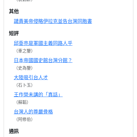
其他
譴責美帝侵略伊拉克並告台灣同胞書
短評
邱垂亮是軍國主義同路人乎
（車之鑒）
日本帝國國史館台灣分館？
（史為鑒）
大陸吸引台人才
（石卜玉）
王作榮未講的「真話」
（蘇韜）
台灣人的尊嚴骨格
（阿修伯）
通訊