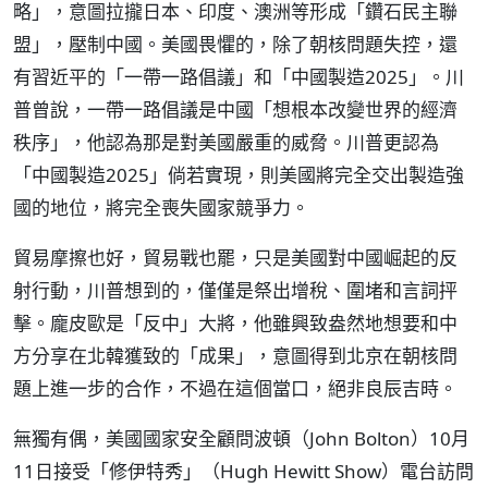
略」，意圖拉攏日本、印度、澳洲等形成「鑽石民主聯
盟」，壓制中國。美國畏懼的，除了朝核問題失控，還
有習近平的「一帶一路倡議」和「中國製造2025」。川
普曾說，一帶一路倡議是中國「想根本改變世界的經濟
秩序」，他認為那是對美國嚴重的威脅。川普更認為
「中國製造2025」倘若實現，則美國將完全交出製造強
國的地位，將完全喪失國家競爭力。
貿易摩擦也好，貿易戰也罷，只是美國對中國崛起的反
射行動，川普想到的，僅僅是祭出增稅、圍堵和言詞抨
擊。龐皮歐是「反中」大將，他雖興致盎然地想要和中
方分享在北韓獲致的「成果」，意圖得到北京在朝核問
題上進一步的合作，不過在這個當口，絕非良辰吉時。
無獨有偶，美國國家安全顧問波頓（John Bolton）10月
11日接受「修伊特秀」（Hugh Hewitt Show）電台訪問