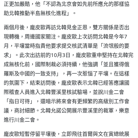
正更加嚴酷，他「不認為北京會如先前所應允的那樣協
助北韓推動半島無核化進程」。
兩個月後，龐皮歐再訪北韓見金正恩，雙方關係是否出
現轉機，周邊國家關注。龐皮歐上次訪問北韓是今年7
月，平壤當時指責他要求提交核武清單是「流氓般的要
求」。此次出訪前的10月3日，龐皮歐重申堅持在北韓完
成無核化前，國際制裁必須持續，他強調「並且獲得俄
羅斯及中國的一致支持」，再一次惹惱了平壤。在這樣
的氛圍下，結束訪問後，龐皮歐表示北韓已經答應讓國
際稽查人員進入北韓豐溪里核試驗場，並說川金二會
「指日可待」，還暗示將來會有更頻繁的高級別工作會
議，商討細節。北韓允諾公開展示豐溪里的裁軍，樂意
進行川金二會。
龐皮歐短暫停留平壤後，立即飛往首爾與文在寅總統展