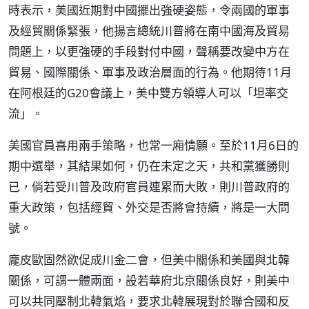
時表示，美國近期對中國擺出強硬姿態，令兩國的軍事
及經貿關係緊張，他揚言總統川普將在南中國海及貿易
問題上，以更強硬的手段對付中國，聲稱要改變中方在
貿易、國際關係、軍事及政治層面的行為。他期待11月
在阿根廷的G20會議上，美中雙方領導人可以「坦率交
流」。
美國官員喜用兩手策略，也常一廂情願。至於11月6日的
期中選舉，其結果如何，仍在未定之天，共和黨獲勝則
已，倘若受川普及政府官員連累而大敗，則川普政府的
重大政策，包括經貿、外交是否將會持續，將是一大問
號。
龐皮歐固然欲促成川金二會，但美中關係和美國與北韓
關係，可謂一體兩面，設若華府北京關係良好，則美中
可以共同壓制北韓氣焰，要求北韓展現對於聯合國和反