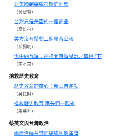
對美國副總統彭斯的回應
（黃智賢）
台灣只是美國的一個商品
（高雄柏）
美方沒有鬆動三個聯合公報
（孫揚明）
仇中納瓦羅：劍指北京貿易戰之真相 (下)
（李本京）
搶救歷史教育
歷史教育的雄心：新三自運動
（吳昆財）
搶救歷史教育 家長們一起來
（馬英九）
蔡英文與台灣政治
兩岸治絲益棼的總統國慶演講