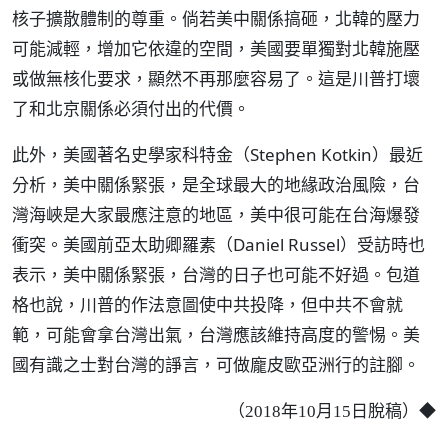
核子擴散體制的尊重。倘若美中關係搞砸，北韓的壓力
可能減輕，增加它依違的空間，美國要單獨對北韓施壓
或做無核化要求，顯然不再那麼容易了。這是川普打壞
了和北京關係必須付出的代價。
此外，美國著名史學家科特金（Stephen Kotkin）最近
分析，美中關係緊張，是全球最大的地緣政治風險，台
灣海峽是大家最應注意的地區，美中很可能在台海爆發
衝突。美國前亞太助卿羅素（Daniel Russel）受訪時也
表示，美中關係緊張，台灣的日子也可能不好過。包道
格也說，川普的作法意圖使中共投降，但中共不會就
範，可能會拿台灣出氣，台灣應該維持高度的警惕。美
國有識之士對台灣的諍言，可做龐皮歐亞洲行的註腳。
（2018年10月15日脫稿）◆