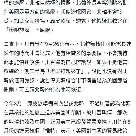
樣的施壓，北韓自然極為憤慨，北韓外長李容浩點名批
判美國是單方面的挑釁，狀似流氓國家，北韓不會接
受。如此交互拚場，龐皮歐私下透露，他懷疑北韓會在
「極限施壓」下屈服。
事實上，川普曾在9月26日表示，北韓無核化可能需長達
幾年的時間才會達成，他有相當多的事要做，不會期待
此事能快速解決。川普還為自己辯護說，如果不是他當
選總統，朝鮮半島「老早打起來了」；說他也沒有對北
韓做任何讓步，說暫停美韓聯合軍事演習是為美國節省
開銷，可因應北韓的行為隨時恢復。
今年8月，龐皮歐準備再次出訪北韓，不過川普認為北韓
在無核化的進展上遠非美國所預期，被川普叫停。那次
的叫停也波及中國。正因美中已爆發貿易摩擦，川普在8
月份的連續幾個「推特」表示，美國對中國的貿易政策