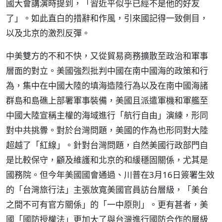
國大會講演時提到，「習近平似乎已經不是他的好友
了」。如此直白的措辭和作風，引來國記得一致側目，
以及北京的激烈反彈。
中美雙方的不和不快，又從貿易商務擴散至政治和軍事
層面的對立。美國強烈批判中國在南中國海的政策和行
為，集中在中國大陸的填海造陸行為以及在南中國海諸
群島和島礁上部署軍事裝備，美國且派遣軍機和軍艦至
中國大陸宣稱主權的海域進行「航行自由」演練，形同
對中共挑釁。對於台灣問題，美國的作為也形同對大陸
超越了「紅線」。針對台灣問題，自然美國行政部門自
是比較保守，顧及維護和北京的和緩穩固關係，尤其是
國務院。但今年美國國會通過、川普在3月16日簽署生效
的「台灣旅行法」主張放寬美國官員訪台層級，「美台
之間不可有官方關係」的「一中原則」。更有甚者，美
國「國防授權法」更加大了與台灣進行國防合作的層級