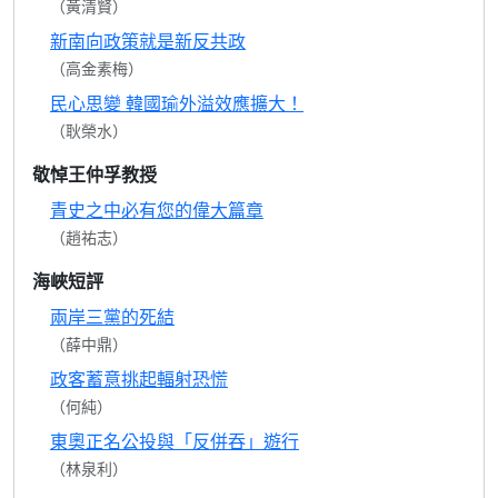
（黃清賢）
新南向政策就是新反共政
（高金素梅）
民心思變 韓國瑜外溢效應擴大！
（耿榮水）
敬悼王仲孚教授
青史之中必有您的偉大篇章
（趙祐志）
海峽短評
兩岸三黨的死結
（薛中鼎）
政客蓄意挑起輻射恐慌
（何純）
東奧正名公投與「反併吞」遊行
（林泉利）