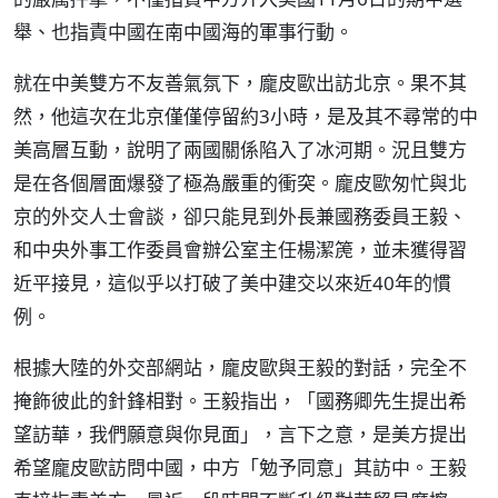
舉、也指責中國在南中國海的軍事行動。
就在中美雙方不友善氣氛下，龐皮歐出訪北京。果不其
然，他這次在北京僅僅停留約3小時，是及其不尋常的中
美高層互動，說明了兩國關係陷入了冰河期。況且雙方
是在各個層面爆發了極為嚴重的衝突。龐皮歐匆忙與北
京的外交人士會談，卻只能見到外長兼國務委員王毅、
和中央外事工作委員會辦公室主任楊潔箎，並未獲得習
近平接見，這似乎以打破了美中建交以來近40年的慣
例。
根據大陸的外交部網站，龐皮歐與王毅的對話，完全不
掩飾彼此的針鋒相對。王毅指出，「國務卿先生提出希
望訪華，我們願意與你見面」，言下之意，是美方提出
希望龐皮歐訪問中國，中方「勉予同意」其訪中。王毅