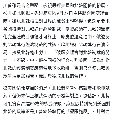
川普雖是言之鑿鑿，檢視最近美國和北韓關係的發展，
卻非如此順暢。先是龐皮歐9月27日主持聯合國安理會
時，雖說北韓核武對世界的威脅出現轉機，但還是要求
各國持續對北韓進行經濟制裁，制裁必須在北韓的無核
化完全達成目標後才可終止。龐皮歐還意指中、俄違反
對北韓進行經濟制裁的共識，暗地裡和北韓進行石油交
易，接受北韓輸出勞工，「破壞安理會對北韓制裁的努
力」。不過，中、俄在同樣的場合批判美國，認為針對
北韓的經濟制裁應適當地予以鬆綁，否則只會使北韓民
眾生活更加艱苦，無助於獲取北韓的合作。
據美國情報當局的消息，北韓雖然暫停核試爆和飛彈試
射，但仍未停止核武彈頭的研發與製造，據估計，北韓
可能擁有高達60枚的核武彈頭。龐皮歐特別提到美國對
北韓的政策正是川普總統執行的「極限施壓」。針對這