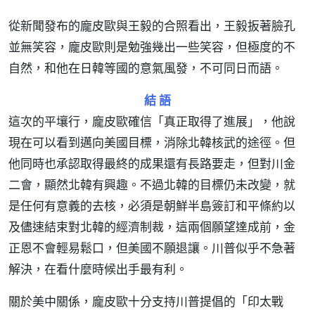
從新聞發布的龐皮歐與王毅的合照看出，王毅扳著臉孔
並無笑容，龐皮歐則是勉強幾出一些笑容，但極度的不
自然，和他在日韓等國的意氣風發，不可同日而語。
結 語
這次的平壤行，龐皮歐確信「真正取得了進展」，他說
現在可以看到邁向美國目標，消除北韓核武的途徑。但
他同時也承認取得最終的成果還有長路要走，但對川金
二會，顯然北韓有興趣。不過北韓的目標仍未改變，就
是任何有意義的去核，必須是朝鮮半島簽訂和平條約以
及儘速結束對北韓的經濟制裁，這兩個願望達成前，金
正恩不會輕易鬆口，但美國不願退讓。川普似乎不急著
解決，在看什麼時候出手最有利。
關於美中關係，龐皮歐十分支持川普提倡的「印太戰