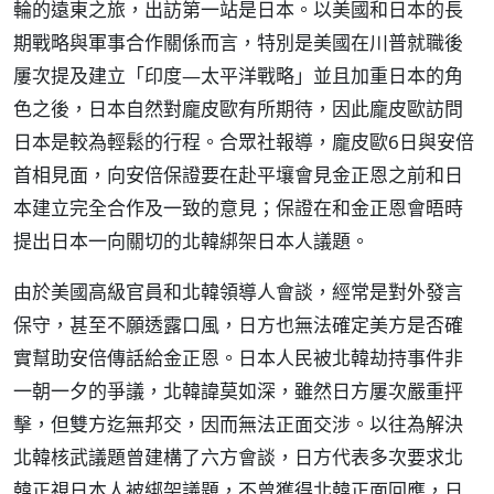
輪的遠東之旅，出訪第一站是日本。以美國和日本的長
期戰略與軍事合作關係而言，特別是美國在川普就職後
屢次提及建立「印度—太平洋戰略」並且加重日本的角
色之後，日本自然對龐皮歐有所期待，因此龐皮歐訪問
日本是較為輕鬆的行程。合眾社報導，龐皮歐6日與安倍
首相見面，向安倍保證要在赴平壤會見金正恩之前和日
本建立完全合作及一致的意見；保證在和金正恩會晤時
提出日本一向關切的北韓綁架日本人議題。
由於美國高級官員和北韓領導人會談，經常是對外發言
保守，甚至不願透露口風，日方也無法確定美方是否確
實幫助安倍傳話給金正恩。日本人民被北韓劫持事件非
一朝一夕的爭議，北韓諱莫如深，雖然日方屢次嚴重抨
擊，但雙方迄無邦交，因而無法正面交涉。以往為解決
北韓核武議題曾建構了六方會談，日方代表多次要求北
韓正視日本人被綁架議題，不曾獲得北韓正面回應，日