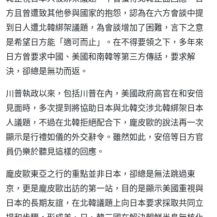
方且曾遭致其他參與國家的抱怨，認為在六方會談中提
到日人遭北韓綁架議題，為會談增加了困難，言下之意
是希望日方能「適可而止」。在不得要領之下，多年來
日方曾要求中國、美國和南韓等第三方傳話，要求解
決，卻總是無功而返。
川普執政以來，包括川普在內，美國政府高官在和安倍
見面時，多次提到將協助日本與北韓交涉北韓綁架日本
人議題，不過在北韓拒絕配合下，龐皮歐的說法再一次
顯示是行禮如儀的外交辭令。雖然如此，安倍等日方官
員仍樂於聽見這樣的回應。
龐皮歐東亞之行的重點並非日本，卻總是無法跳過東
京，更是龐皮歐出訪的第一站，目的是顯示美國重視與
日本的長期友誼，在北韓議題上向日本要求採取共同立