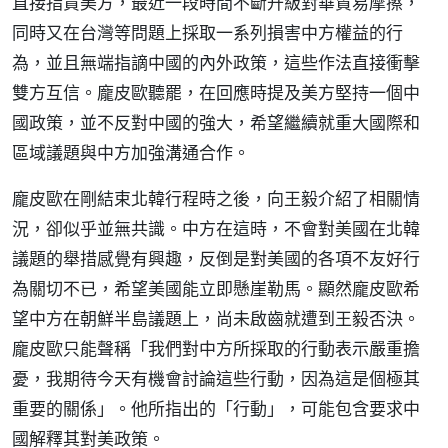
直接指責美方，最近一段時間不斷升級對華貿易摩擦，
同時又在台灣等問題上採取一系列損害中方權益的行
為，並且無端指謫中國的內外政策，這些作法直接衝擊
雙方互信。龐皮歐聽罷，在回應時提及美方堅持一個中
國政策，並不反對中國的強大，希望繼續就重大國際和
區域議題與中方加強溝通合作。
龐皮歐在剛結束北韓行程時之後，向王毅介紹了相關情
況，卻似乎並無共識。中方在這時，不會對美國在北韓
議題的舉措感覺有興趣，反倒是對美國的各項不友好行
為關切不已，希望美國能立即懸崖勒馬。顯然龐皮歐希
望中方在朝鮮半島議題上，尚未啟齒就遭到王毅否決。
龐皮歐只能聲稱「我們對中方所採取的行動表示嚴重擔
憂，我期待今天有機會討論這些行動，因為這是個極其
重要的關係」。他所指出的「行動」，可能包含要求中
國解釋其對美政策。