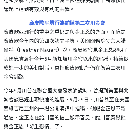
場和步驟，形成美、日、韓三國在解決朝鮮半島無核化
議題上達到有效與有利的共識。
龐皮歐平壤行為鋪陳第二次川金會
龐皮歐亞洲行的重中之重仍是與金正恩的會面，而這是
龐皮歐今年內的第四次訪問平壤。美國國務院發言人諾
爾特（Heather Nauert）說，龐皮歐會見金正恩說明了
美國忠實履行今年6月新加坡川金會以來的承諾，持續促
成進一步的美朝對話，意指龐皮歐此行仍在為第二次川
金會鋪路。
今年9月川普在聯合國大會發表演說時，曾提到美國與北
韓會談已經出現快速的進展，9月29日，川普甚至在美國
西維吉尼亞州的一場公開演講中指稱，他跟金正恩不斷
通信，金正恩在給川普的信上顯示善意，讓川普感覺他
與金正恩「發生戀情」了。