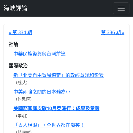
跳至主要內容
海峽評論
« 第 334 期
第 336 期 »
社論
中華民族復興與台灣前途
國際政治
新「北美自由貿易協定」的政經意涵和影響
（魏艾）
中美兩強之間的日本難為小
（何思慎）
美國務卿龐皮歐10月亞洲行：成果及意義
（李明）
「丟人現眼」，全世界都在嘲笑！
（趙國材）