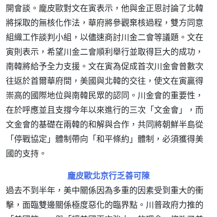
開會談。龐皮歐對文在寅表示，他與金正恩討論了北韓
將採取的無核化作法，華府將參觀棄核過程，雙方同意
組織工作談判小組，以儘速商討川金二會等議題。文在
寅則表示，希望川金二會順利舉行並取得巨大的成功，
南韓將給予全力支援。文在寅為促成首次川金會曾數次
往返於首爾華府間，美國與北韓的交往，使文在寅贏得
崇高的國際地位與南韓民眾的認同。川金會的重要性，
在於呼應並且支撐今年以來進行的三次「文金會」，而
文金會的基礎在兩韓的和解與合作，共同將朝鮮半島從
「停戰協定」體制帶向「和平條約」體制，必須獲得美
國的支持。
龐皮歐北京行乏善可陳
過去不到半年，美中關係因為多重的因素受到重大的衝
擊，面臨雙邊關係極度惡化的臨界點。川普政府力推的