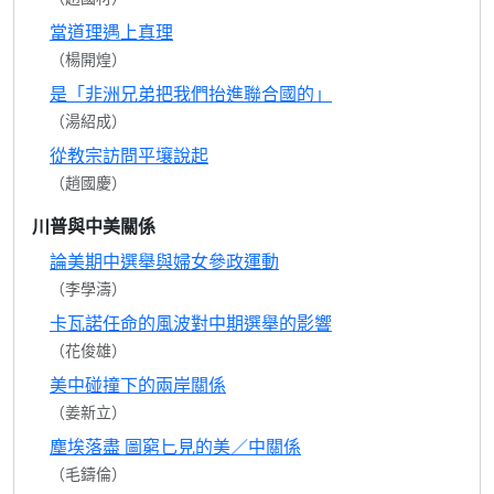
當道理遇上真理
（楊開煌）
是「非洲兄弟把我們抬進聯合國的」
（湯紹成）
從教宗訪問平壤說起
（趙國慶）
川普與中美關係
論美期中選舉與婦女參政運動
（李學濤）
卡瓦諾任命的風波對中期選舉的影響
（花俊雄）
美中碰撞下的兩岸關係
（姜新立）
塵埃落盡 圖窮匕見的美／中關係
（毛鑄倫）