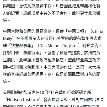
與範圍，更使北京感覺不快。川普因此把北韓無核化努
力的延宕，還說成是中共的不予合作，此舉更令北京難
堪。
中國大陸和美國的貿易摩擦，促使「中國日報」（China
Daily）在美國農業大州又是川普票艙的愛荷華州最大媒
體「狄蒙紀事報」（Des Moines Register）刊登廣告，
抨擊川普「愚蠢行事」，發動了貿易戰拖累了該州的黃
豆農民，此舉讓川普政府極為憤怒，蓋此時全美正為了
期中選舉而火熱起來，中國大陸的作法，是第一次大規
模的直接訴諸美國選民，有些像是離間民眾與川普的關
係。
美國副總統彭斯也在10月4日在華府哈德遜研究所
（Hudson Institute）發表長篇演說，針對中國做出罕見
的嚴厲抨擊，不僅指責中方介入美國11月6日的期中選