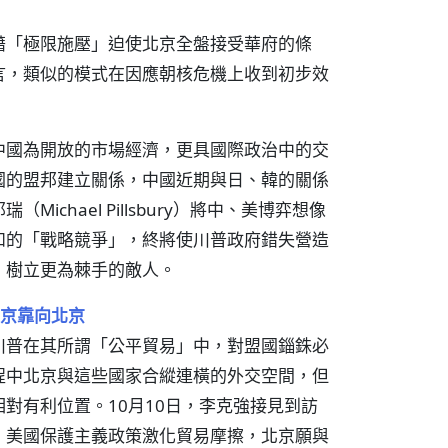
藉「極限施壓」迫使北京全盤接受華府的條
言，類似的模式在因應朝核危機上收到初步效
中國為開放的市場經濟，更具國際政治中的交
國的盟邦建立關係，中國近期與日、韓的關係
chael Pillsbury）將中、美博弈想像
和的「戰略競爭」，終將使川普政府錯失營造
，樹立更為棘手的敵人。
京靠向北京
川普在其所謂「公平貿易」中，對盟國錙銖必
程中北京與這些國家合縱連橫的外交空間，但
對有利位置。10月10日，李克強接見到訪
，美國保護主義政策激化貿易摩擦，北京願與