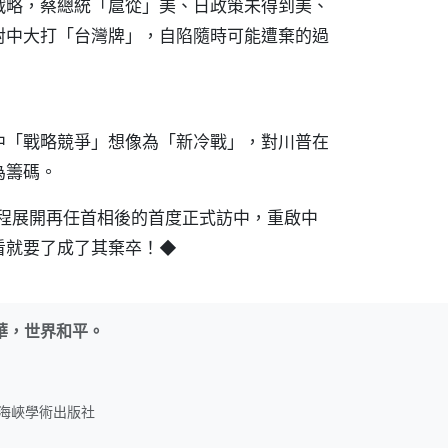
戰略，蔡總統「扈從」美、日政策未得到美、
對中大打「台灣牌」，自陷隨時可能遭棄的過
中「戰略競爭」想像為「新冷戰」，對川普在
為籌碼。
啟程展開再任首相後的首度正式訪中，重啟中
看就要了成了其棄卒！◆
華，世界和平。
名：海峽學術出版社