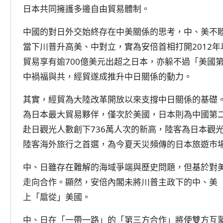
日本共同擁護多邊自由貿易體制。
中國的對日外交始終存在中美關係的思考，中、美不
當下川普升高美、中對立，實為安倍首相打開2012
貿易享有逾700億美元出超之日本，亦躲不過「美國
中禍福與共，經貿遂成推升中日關係的動力。
其實，經貿為大陸改革開放以來支撐中日關係的基礎。2
為日本最大貿易夥伴，僅次於美國，日本則為中國第二
赴日觀光人數創下736萬人次的新高，陸客為日本觀
陸客海外旅行之首選，為今夏天災頻傳的日本旅遊市
中、日雖存在難解的海域爭端與歷史問題，但基於對
走向合作。顯然，安倍內閣未將川普主政下的中、美
上「扈從」美國。
中、日在「一帶一路」的「第三方合作」將使雙方互