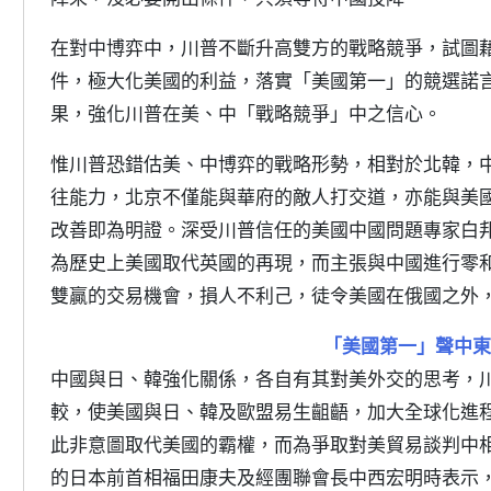
在對中博弈中，川普不斷升高雙方的戰略競爭，試圖
件，極大化美國的利益，落實「美國第一」的競選諾
果，強化川普在美、中「戰略競爭」中之信心。
惟川普恐錯估美、中博弈的戰略形勢，相對於北韓，
往能力，北京不僅能與華府的敵人打交道，亦能與美
改善即為明證。深受川普信任的美國中國問題專家白邦瑞（Mi
為歷史上美國取代英國的再現，而主張與中國進行零
雙贏的交易機會，損人不利己，徒令美國在俄國之外
「美國第一」聲中東
中國與日、韓強化關係，各自有其對美外交的思考，
較，使美國與日、韓及歐盟易生齟齬，加大全球化進
此非意圖取代美國的霸權，而為爭取對美貿易談判中相
的日本前首相福田康夫及經團聯會長中西宏明時表示