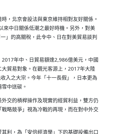
睦時，北京會設法與東京維持相對友好關係。
年以來中日關係低潮之最好時機。另外，對美
第一」的高關稅，此令中、日在對美貿易談判
017年中、日貿易額達2,986億美元，中國
大貿易對象。在觀光客源上，2017年大陸
光收入之大宗。今年「十一長假」，日本更為
場雪中送碳。
美外交的槓桿操作及現實的經貿利益，雙方仍
「戰略競爭」視為冷戰的再現，而在對中外交
蒙其利，為「安倍經濟學」下的基礎設備出口