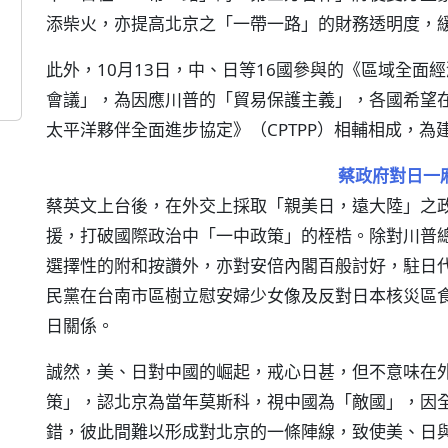
添柴火，亦提高北京之「一帶一路」的財務透明度，
此外，10月13日，中、日等16國參與的《區域全面
會議」，為因應川普的「貿易保護主義」，各國希望在
太平洋夥伴全面進步協定》（CPTPP）相輔相成，
蔡政府對日一
蔡英文上台後，在外交上採取「親美日，遠大陸」之
援，打破國際政治中「一中政策」的桎梏。除對川普
選擇性的附和按讚外，亦對安倍內閣百般討好，駐日
民黨在台南市區樹立慰安婦少女像及反對日本核災區
日關係。
誠然，美、日對中國的崛起，戒心日甚，但不意味在
策」，認北京為當年莫斯科，視中國為「敵國」，因
錯，彼此間難以形成對北京的一條陣線，致使美、日