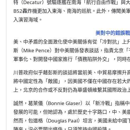
特（Decatur）號驅逐艦在南海「航行自由作戰」
B52轟炸機更加入東海、南海的巡航。此外，傳聞美
入演習海域。
美對中的錯誤戰
美、中矛盾的全面激化使中美關係有從「冷對抗」上升
斯（Mike Pence）對中美關係發表談話，指責北
軍事化、對開發中國家進行「債務陷阱外交」，同時
川普政府似乎藉彭斯的談話將當前美、中貿易摩擦升
將中國定性為「敵國」，因美國不僅在中國存在若大
上，北京的合作或不反對仍為華盛頓維繫其國際政治
誠然，葛萊儀（Bonnie Glaser）以「新冷戰」
發展的可能，但她認為，處於歷史十字路口，中、美
然而，包道格（Douglas Paal）坦言，美國未
陣來，沒必要開出條件，只須等待中國投降。