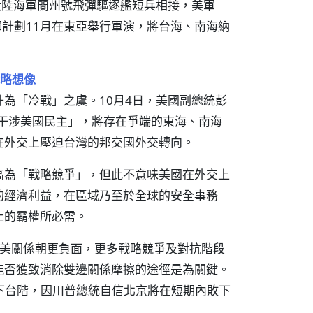
與大陸海軍蘭州號飛彈驅逐艦短兵相接，美軍
軍計劃11月在東亞舉行軍演，將台海、南海納
略想像
為「冷戰」之虞。10月4日，美國副總統彭
京「干涉美國民主」，將存在爭端的東海、南海
在外交上壓迫台灣的邦交國外交轉向。
高為「戰略競爭」，但此不意味美國在外交上
的經濟利益，在區域乃至於全球的安全事務
上的霸權所必需。
指稱中美關係朝更負面，更多戰略競爭及對抗階段
能否獲致消除雙邊關係摩擦的途徑是為關鍵。
給中國下台階，因川普總統自信北京將在短期內敗下