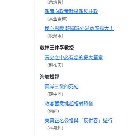
（黃清賢）
新南向政策就是新反共政
（高金素梅）
民心思變 韓國瑜外溢效應擴大！
（耿榮水）
敬悼王仲孚教授
青史之中必有您的偉大篇章
（趙祐志）
海峽短評
兩岸三黨的死結
（薛中鼎）
政客蓄意挑起輻射恐慌
（何純）
東奧正名公投與「反併吞」遊行
（林泉利）