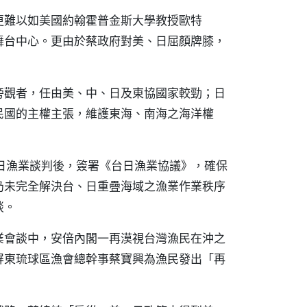
更難以如美國約翰霍普金斯大學教授歐特
弈的舞台中心。更由於蔡政府對美、日屈顏牌膝，
旁觀者，任由美、中、日及東協國家較勁；日
民國的主權主張，維護東海、南海之海洋權
日漁業談判後，簽署《台日漁業協議》，確保
仍未完全解決台、日重疊海域之漁業作業秩序
談。
業會談中，安倍內閣一再漠視台灣漁民在沖之
屏東琉球區漁會總幹事蔡寶興為漁民發出「再