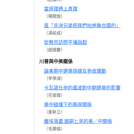
當道理遇上真理
（楊開煌）
是「非洲兄弟把我們抬進聯合國的」
（湯紹成）
從教宗訪問平壤說起
（趙國慶）
川普與中美關係
論美期中選舉與婦女參政運動
（李學濤）
卡瓦諾任命的風波對中期選舉的影響
（花俊雄）
美中碰撞下的兩岸關係
（姜新立）
塵埃落盡 圖窮匕見的美／中關係
（毛鑄倫）