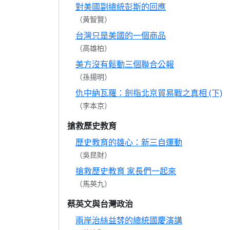
對美國副總統彭斯的回應
（黃智賢）
台灣只是美國的一個商品
（高雄柏）
美方沒有鬆動三個聯合公報
（孫揚明）
仇中納瓦羅：劍指北京貿易戰之真相 (下)
（李本京）
搶救歷史教育
歷史教育的雄心：新三自運動
（吳昆財）
搶救歷史教育 家長們一起來
（馬英九）
蔡英文與台灣政治
兩岸治絲益棼的總統國慶演講