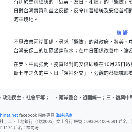
有別於馬前總統的「近美、友日、和陸」的「避險」
日對台灣實質利益之反饋，反令川普總統及安倍首相
河卒境地。
結 語
不思改善兩岸關係，尋求「避險」的蔡政府，將美、
台灣安保上的加碼望穿秋水；在中日關係改善中，淪
在美、中兩強間，務實以對的安倍即將在10月25日
斷七年之久的中、日「領袖外交」，旁觀的蔡總統眼
、政治民主，社會平等；二、兩岸整合，祖國統一；三、復興中
hinet.net
facebook 粉絲專頁
海峽評論
社；二、土地銀行（代號005）文山分行 帳號：0930-0100-6591 戶
411174 戶名：福蜀涛