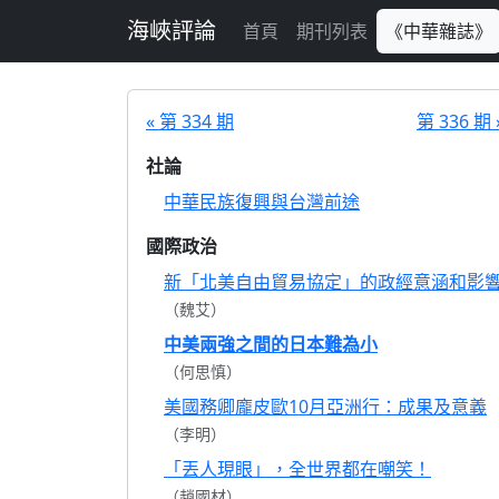
跳至主要內容
海峽評論
首頁
期刊列表
《中華雜誌》
« 第 334 期
第 336 期 
社論
中華民族復興與台灣前途
國際政治
新「北美自由貿易協定」的政經意涵和影
（魏艾）
中美兩強之間的日本難為小
（何思慎）
美國務卿龐皮歐10月亞洲行：成果及意義
（李明）
「丟人現眼」，全世界都在嘲笑！
（趙國材）