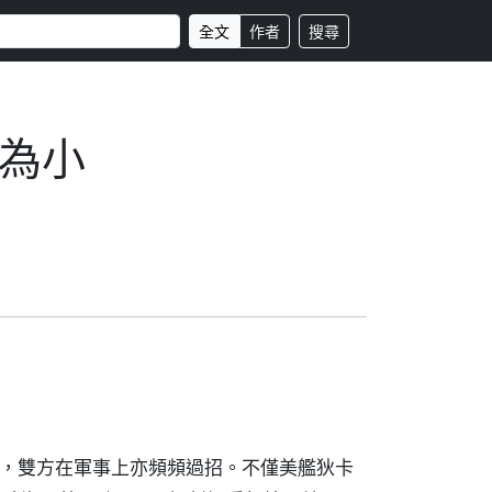
全文
作者
搜尋
為小
外，雙方在軍事上亦頻頻過招。不僅美艦狄卡