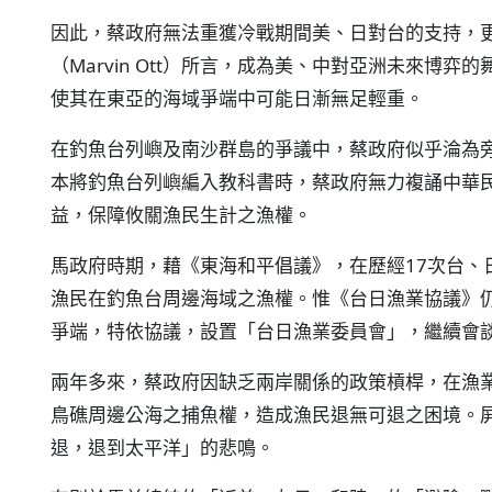
因此，蔡政府無法重獲冷戰期間美、日對台的支持，
（Marvin Ott）所言，成為美、中對亞洲未來博
使其在東亞的海域爭端中可能日漸無足輕重。
在釣魚台列嶼及南沙群島的爭議中，蔡政府似乎淪為
本將釣魚台列嶼編入教科書時，蔡政府無力複誦中華
益，保障攸關漁民生計之漁權。
馬政府時期，藉《東海和平倡議》，在歷經17次台、
漁民在釣魚台周邊海域之漁權。惟《台日漁業協議》
爭端，特依協議，設置「台日漁業委員會」，繼續會
兩年多來，蔡政府因缺乏兩岸關係的政策槓桿，在漁
鳥礁周邊公海之捕魚權，造成漁民退無可退之困境。
退，退到太平洋」的悲鳴。