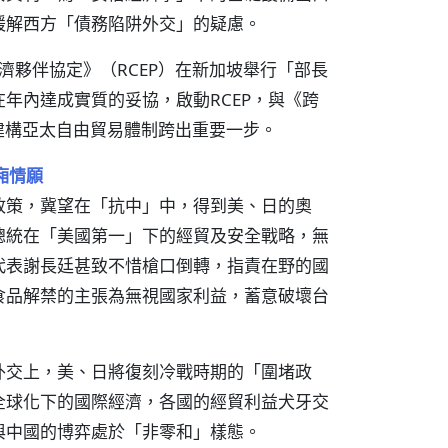
緩解西方「債務陷阱外交」的疑慮。
經濟夥伴協定》（RCEP）在新加坡舉行「部長
年內達成實質的妥協，啟動RCEP，與《跨
為建構亞太自由貿易體制跨出重要一步。
廂情願
政策，冀望在「抗中」中，得到美、日的奧
總統在「美國第一」下的經貿及安全戰略，無
代表謝長廷甚致不惜槍口倒轉，指責在野的國
食品解禁的主張為無視國家利益，蓄意破壞台
外交上，美、日將復刻冷戰時期的「圍堵政
全球化下的國際經濟，各國的經貿利益犬牙交
與中國的博弈處於「非零和」樣態。