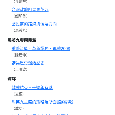
（孫瑋芒）
台灣政壇明星馬英九
（趙印香）
國民黨的路線與發展方向
（馬英九）
馬英九與國民黨
重整泛藍、革新黨務、再戰2008
（陳建仲）
請讓歷史還給歷史
（王曉波）
短評
越戰結束三十週年有感
（夏桐）
馬英九主席的策略及所面臨的挑戰
（成功）