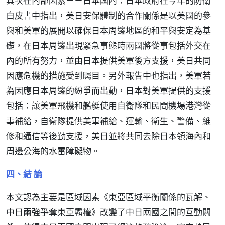
其次在內部因素－－日本國內：日本政府在今年的防衛
白皮書中指出，美日安保體制的合作關係是以美國的參
與和美軍的展開以確保日本周邊地區的和平與安定為基
礎，在日本周邊出現緊急事態時兩國將從事包括外交在
內的所有努力，並由日本提供美軍後方支援，美日共同
因應危機的措施受到矚目。另外報告中也指出，美軍若
為因應日本周邊的紛爭而出動，日本對美軍提供的支援
包括：讓美軍飛機和艦艇使用自衛隊和民間機場港灣從
事補給，自衛隊提供美軍補給、運輸、衛生、警備、維
修和通信等後勤支援，美日並將共同去除日本領海內和
周邊公海的水雷障礙物。
四、結 論
本文認為主要是區域因素《東亞區域平衡關係的瓦解、
中日兩強爭奪東亞霸權》改變了中日兩國之間的互動關