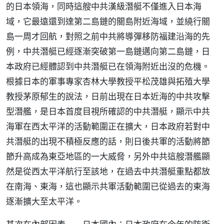
的日本領海，同時這艘中共漢級潛艇不僅進入日本海
域，它最遠還到達第二島鏈的關島附近海域，並繞行關
島一周才回航，對照之前中共將導彈移防福建沿海的先
例，中共潛艇已經逐漸突破第一島鏈邁向第二島鏈，日
本政府已經體認到中共潛艇已在領海附近出沒的危機。
根據日本的軍事專家杏林大學教授平松茂雄與拓殖大學
教授茅原郁生的說法，日前出現在日本近海的中共攻擊
型潛艦，是日本首度目視所確認的中共潛艇，顯示中共
海軍在西太平洋的活動範圍正在擴大，日本政府若對中
共潛艇的出現不積極反應的話，則日後共軍的活動將節
節升高成為東亞地區的一大威脅，另外中共這艘潛艦顯
然是從西太平洋航行至該地，在過去中共潛艇重點都放
在南海、東海，這也顯示共軍活動範圍已從過去的東海
逐漸擴大至太平洋。