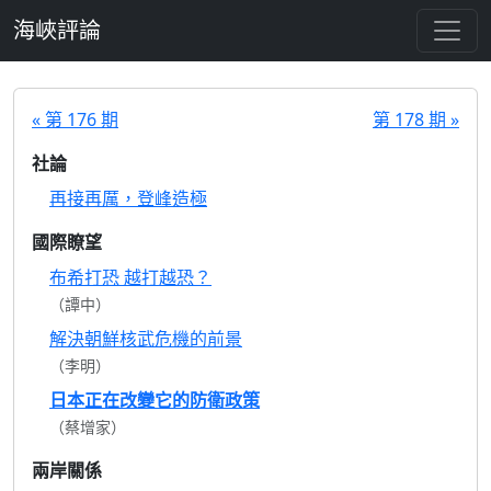
跳至主要內容
海峽評論
« 第 176 期
第 178 期 »
社論
再接再厲，登峰造極
國際瞭望
布希打恐 越打越恐？
（譚中）
解決朝鮮核武危機的前景
（李明）
日本正在改變它的防衛政策
（蔡增家）
兩岸關係