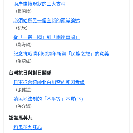
兩岸維持現狀的三大支柱
（楊開煌）
必須給選民一個全新的兩岸論述
（紀欣）
從「一邊一國」到「兩岸兩國」
（鄭海麟）
紀念抗戰勝利60週年新黨「民族之旅」的意義
（湯紹成）
台灣抗日與對日關係
日軍征台統帥北白川宮的死因考證
（張健豐）
殖民地法制的「不平等」本質(下)
（許介鱗）
認識馬英九
和馬英九談心