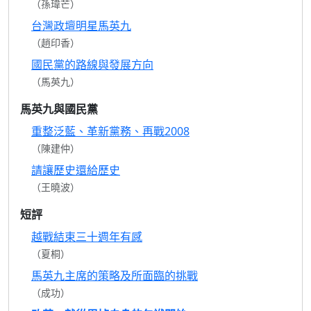
（孫瑋芒）
台灣政壇明星馬英九
（趙印香）
國民黨的路線與發展方向
（馬英九）
馬英九與國民黨
重整泛藍、革新黨務、再戰2008
（陳建仲）
請讓歷史還給歷史
（王曉波）
短評
越戰結束三十週年有感
（夏桐）
馬英九主席的策略及所面臨的挑戰
（成功）