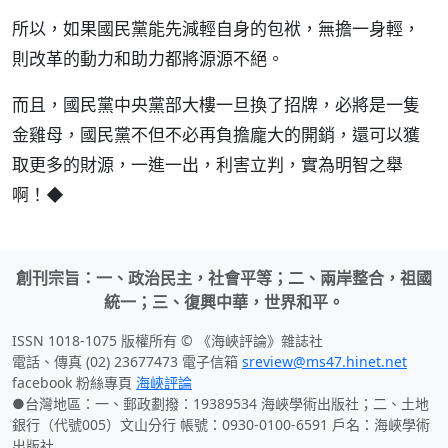
所以，如果國民黨能先減輕自身的包袱，無擔一身輕，
則改革的動力和助力都將源源不絕。
而且，國民黨中央黨部大樓一旦換了招牌，必將是一隻
金雞母，國民黨不但不必再負擔龐大的開銷，還可以獲
取更多的財源，一進一出，利害立判，實為明智之舉
啊！◆
創刊宗旨：一、政治民主，社會平等；二、兩岸整合，祖國
統一；三、復興中華，世界和平。
ISSN 1018-1075 版權所有 © 《海峽評論》雜誌社
電話、傳真 (02) 23677473 電子信箱
sreview@ms47.hinet.net
facebook 粉絲專頁
海峽評論
●台灣地區：一、郵政劃撥：19389534 海峽學術出版社；二、土地
銀行（代號005）文山分行 帳號：0930-0100-6591 戶名：海峽學術
出版社