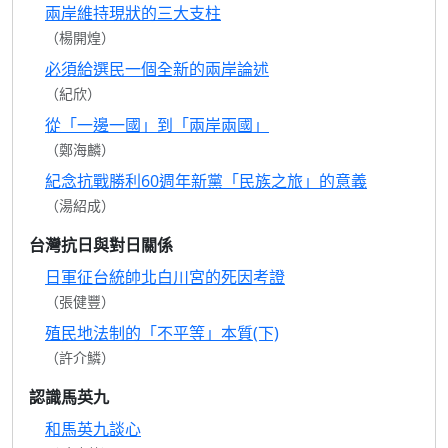
兩岸維持現狀的三大支柱
（楊開煌）
必須給選民一個全新的兩岸論述
（紀欣）
從「一邊一國」到「兩岸兩國」
（鄭海麟）
紀念抗戰勝利60週年新黨「民族之旅」的意義
（湯紹成）
台灣抗日與對日關係
日軍征台統帥北白川宮的死因考證
（張健豐）
殖民地法制的「不平等」本質(下)
（許介鱗）
認識馬英九
和馬英九談心