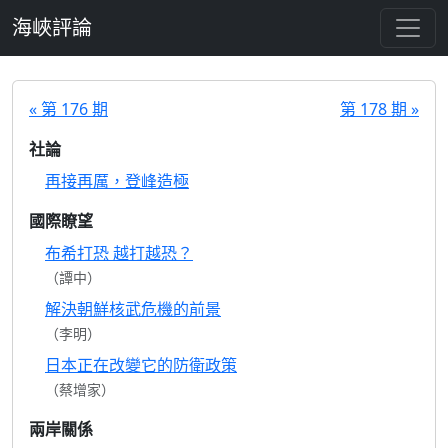
跳至主要內容
海峽評論
« 第 176 期
第 178 期 »
社論
再接再厲，登峰造極
國際瞭望
布希打恐 越打越恐？
（譚中）
解決朝鮮核武危機的前景
（李明）
日本正在改變它的防衛政策
（蔡增家）
兩岸關係