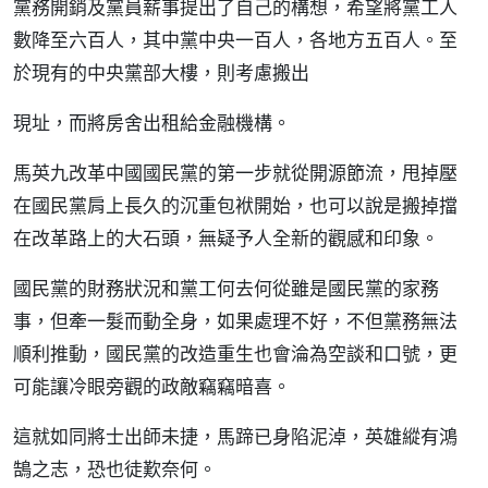
黨務開銷及黨員薪事提出了自己的構想，希望將黨工人
數降至六百人，其中黨中央一百人，各地方五百人。至
於現有的中央黨部大樓，則考慮搬出
現址，而將房舍出租給金融機構。
馬英九改革中國國民黨的第一步就從開源節流，甩掉壓
在國民黨肩上長久的沉重包袱開始，也可以說是搬掉擋
在改革路上的大石頭，無疑予人全新的觀感和印象。
國民黨的財務狀況和黨工何去何從雖是國民黨的家務
事，但牽一髮而動全身，如果處理不好，不但黨務無法
順利推動，國民黨的改造重生也會淪為空談和口號，更
可能讓冷眼旁觀的政敵竊竊暗喜。
這就如同將士出師未捷，馬蹄已身陷泥淖，英雄縱有鴻
鵠之志，恐也徒歎奈何。