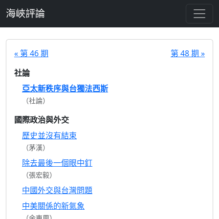
跳至主要內容
海峽評論
« 第 46 期
第 48 期 »
社論
亞太新秩序與台獨法西斯
（社論）
國際政治與外交
歷史並沒有結束
（茅漢）
除去最後一個眼中釘
（張宏毅）
中國外交與台灣問題
中美關係的新氣象
（余東周）