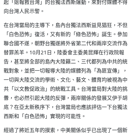
起「退報救台灣」的台獨法西斯運動，來對付媒體不得
向台灣人民示警。
在台灣當局的主導下，島內台獨法西斯益見猖狂，不但
「白色恐怖」復活，又有新的「綠色恐怖」誕生。參加
聯合國不遂，朝野台獨遂將外省第二代和兩岸交流作為
替罪羔羊。10月21日，陸委會主委黃昆輝在行政院報
告，甚至將全部的島內大陸籍二、三代都列為中共的統
戰對象，並把一切報導大陸的媒體列為「為匪宣傳」，
一切與大陸交流的學術、文化、藝文、體育均被視為中
共「以文教促政治」的統戰工具。台灣當局對大陸的挑
釁，也必然引起大陸的反彈，兩岸關係的發展又伊于胡
底？在亞太新秩序下，台灣當局也應該評估一下台獨法
西斯和「白色恐怖」實現的可能性。
經過了將近五年的摸索，中美關係似乎已出現了一個新