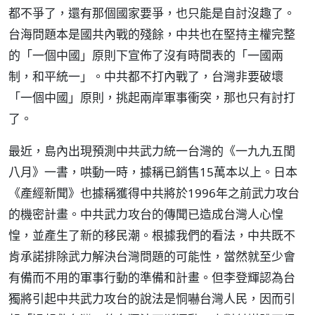
都不爭了，還有那個國家要爭，也只能是自討沒趣了。
台海問題本是國共內戰的殘餘，中共也在堅持主權完整
的「一個中國」原則下宣佈了沒有時間表的「一國兩
制，和平統一」。中共都不打內戰了，台灣非要破壞
「一個中國」原則，挑起兩岸軍事衝突，那也只有討打
了。
最近，島內出現預測中共武力統一台灣的《一九九五閏
八月》一書，哄動一時，據稱已銷售15萬本以上。日本
《產經新聞》也據稱獲得中共將於1996年之前武力攻台
的機密計畫。中共武力攻台的傳聞已造成台灣人心惶
惶，並產生了新的移民潮。根據我們的看法，中共既不
肯承諾排除武力解決台灣問題的可能性，當然就至少會
有備而不用的軍事行動的準備和計畫。但李登輝認為台
獨將引起中共武力攻台的說法是恫嚇台灣人民，因而引