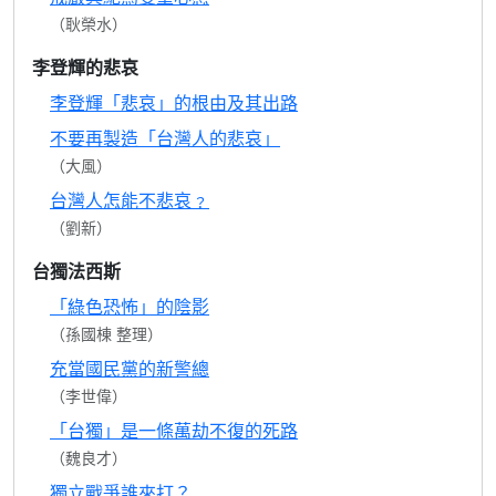
（耿榮水）
李登輝的悲哀
李登輝「悲哀」的根由及其出路
不要再製造「台灣人的悲哀」
（大風）
台灣人怎能不悲哀﹖
（劉新）
台獨法西斯
「綠色恐怖」的陰影
（孫國棟 整理）
充當國民黨的新警總
（李世偉）
「台獨」是一條萬劫不復的死路
（魏良才）
獨立戰爭誰來打？