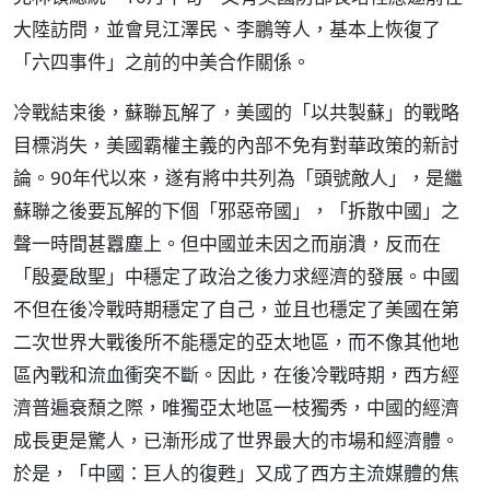
大陸訪問，並會見江澤民、李鵬等人，基本上恢復了
「六四事件」之前的中美合作關係。
冷戰結束後，蘇聯瓦解了，美國的「以共製蘇」的戰略
目標消失，美國霸權主義的內部不免有對華政策的新討
論。90年代以來，遂有將中共列為「頭號敵人」，是繼
蘇聯之後要瓦解的下個「邪惡帝國」，「拆散中國」之
聲一時間甚囂塵上。但中國並未因之而崩潰，反而在
「殷憂啟聖」中穩定了政治之後力求經濟的發展。中國
不但在後冷戰時期穩定了自己，並且也穩定了美國在第
二次世界大戰後所不能穩定的亞太地區，而不像其他地
區內戰和流血衝突不斷。因此，在後冷戰時期，西方經
濟普遍衰頹之際，唯獨亞太地區一枝獨秀，中國的經濟
成長更是驚人，已漸形成了世界最大的市場和經濟體。
於是，「中國：巨人的復甦」又成了西方主流媒體的焦