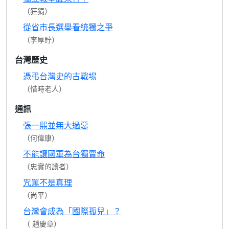
（狂狷）
從省市長選舉看統獨之爭
（李厚貯）
台灣歷史
憑弔台灣史的古戰場
（惜時老人）
通訊
張一熙並無大過惡
（何偉康）
不能讓國軍為台獨賣命
（忠實的讀者）
咒罵不是真理
（尚平）
台灣會成為「國際孤兒」？
（ 趙慶章）