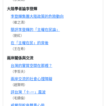
大陸學者論李登輝
李登輝集團大陸政策的危險動向
（崔之清）
簡評李登輝的「主權在民論」
（劉紅）
在「主權在民」的背後
（王在希）
兩岸關係與交流
台灣的實質空間在那裡？
（李哲夫）
兩岸交流的社會心理障礙
（趙賢明）
評台灣「十‧一」風波
（毛鑄倫）
戒嚴與鴕鳥雙重心態