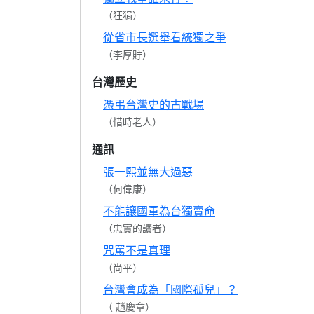
（狂狷）
從省市長選舉看統獨之爭
（李厚貯）
台灣歷史
憑弔台灣史的古戰場
（惜時老人）
通訊
張一熙並無大過惡
（何偉康）
不能讓國軍為台獨賣命
（忠實的讀者）
咒罵不是真理
（尚平）
台灣會成為「國際孤兒」？
（ 趙慶章）