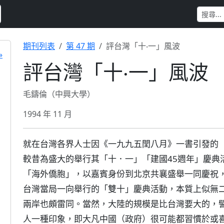
期刊列表
第 47 期
評台灣「十‧一」風波
»
評台灣「十‧一」風波
毛鑄倫（中興大學）
1994 年 11 月
就在台灣各界人士因《一九九五閏八月》一書引發的
較昔為盛大的舉行其「十．一」「建國45週年」慶典
「海外僑胞」，以嘉賓身份到北京共襄盛舉一同慶祝
台灣當局一向舉行的「雙十」慶典活動，本質上似無
兩岸也頗雷同。當然，大陸的規模是比台灣要大的，
人一種印象，即大凡中國（政府）很可能都習慣於或喜