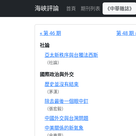
跳至主要內容
海峽評論
首頁
期刊列表
《中華雜誌》
« 第 46 期
第 48 期 
社論
亞太新秩序與台獨法西斯
（社論）
國際政治與外交
歷史並沒有結束
（茅漢）
除去最後一個眼中釘
（張宏毅）
中國外交與台灣問題
中美關係的新氣象
（余東周）