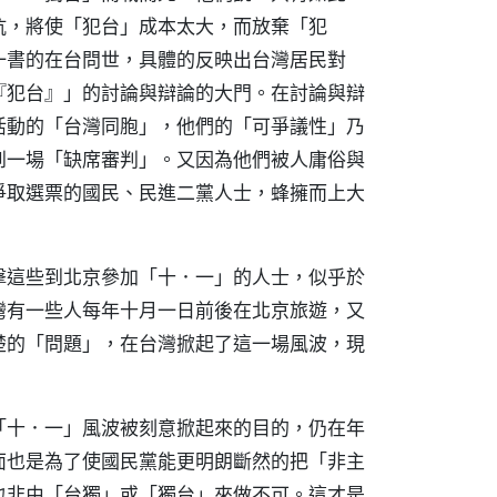
抗，將使「犯台」成本太大，而放棄「犯
一書的在台問世，具體的反映出台灣居民對
『犯台』」的討論與辯論的大門。在討論與辯
活動的「台灣同胞」，他們的「可爭議性」乃
到一場「缺席審判」。又因為他們被人庸俗與
爭取選票的國民、民進二黨人士，蜂擁而上大
擊這些到北京參加「十．一」的人士，似乎於
灣有一些人每年十月一日前後在北京旅遊，又
楚的「問題」，在台灣掀起了這一場風波，現
「十．一」風波被刻意掀起來的目的，仍在年
面也是為了使國民黨能更明朗斷然的把「非主
也非由「台獨」或「獨台」來做不可。這才是