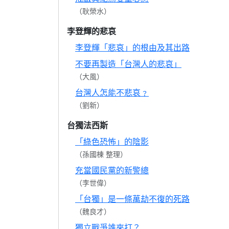
（耿榮水）
李登輝的悲哀
李登輝「悲哀」的根由及其出路
不要再製造「台灣人的悲哀」
（大風）
台灣人怎能不悲哀﹖
（劉新）
台獨法西斯
「綠色恐怖」的陰影
（孫國棟 整理）
充當國民黨的新警總
（李世偉）
「台獨」是一條萬劫不復的死路
（魏良才）
獨立戰爭誰來打？