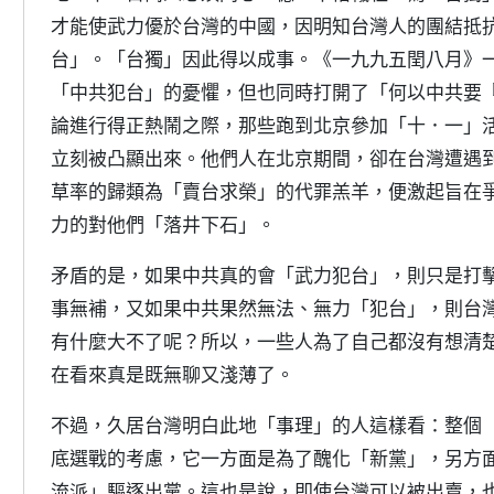
才能使武力優於台灣的中國，因明知台灣人的團結抵
台」。「台獨」因此得以成事。《一九九五閏八月》
「中共犯台」的憂懼，但也同時打開了「何以中共要
論進行得正熱鬧之際，那些跑到北京參加「十．一」
立刻被凸顯出來。他們人在北京期間，卻在台灣遭遇
草率的歸類為「賣台求榮」的代罪羔羊，便激起旨在
力的對他們「落井下石」。
矛盾的是，如果中共真的會「武力犯台」，則只是打
事無補，又如果中共果然無法、無力「犯台」，則台
有什麼大不了呢？所以，一些人為了自己都沒有想清
在看來真是既無聊又淺薄了。
不過，久居台灣明白此地「事理」的人這樣看：整個
底選戰的考慮，它一方面是為了醜化「新黨」，另方
流派」驅逐出黨。這也是說，即使台灣可以被出賣，