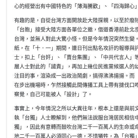
心的經營出有中國特色的「薄海騰歡」、「四海歸心
有趣的是，自從台灣方面開放赴大陸探親，以至於廢
「台胞」接受大陸方面各單位之邀，借道香港前赴北
台灣，並無人對此大驚小怪。但是今年情況突然生變
紙，在「十．一」期間，連日刊出點名攻訐的報導與
士，扣上「台奸」、「賣台集團」、「中共代言人」
層人士對此的「譴責」，再加上幾位民進黨候選人的
注目的事，渲染成一出政治鬧劇，搞得沸沸揚揚。而
在步出機場時，乍然接觸此間傳播工具上帶有撻伐口
察覺，自己可能被人「設計」了。
事實上，今年情況之所以大異往年，根本上還是與前
執「台獨」人士瞭解到，他們無法說服台灣居民相信
獨」，因此有意轉而鼓吹台灣二千一百萬人的生命或
地二千一百萬人必須同心一德，不惜犧牲，為「台獨