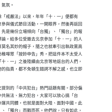
」氣氛。
除「戒嚴法」以來，年年「十．一」便都有
京參與儀式節目活動，一開眼界，然後再返回
。先是幾份立場傾向「台獨」、「獨台」的報
評論，給多位受邀去北京參加「十．一」的人
等莫名其妙的帽子，隨之也就牽引出執政黨高
幼稚嘩眾「按鈴申告」秀，把這件本不太受人
「十．一」之後陸續由北京等地返台的人們，
吻的指責，都不免頓生錯諤不解之感，也立即
文提到的「中共犯台」熱門話題有關。部分偏
中共無法、無力犯台，大家可以放心搞「台
命運共同體，也就是面對大陸、面對中國，此
」、「獨台」而戰而死。他們說，只有如此，