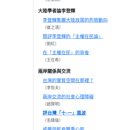
大陸學者論李登輝
李登輝集團大陸政策的危險動向
（崔之清）
簡評李登輝的「主權在民論」
（劉紅）
在「主權在民」的背後
（王在希）
兩岸關係與交流
台灣的實質空間在那裡？
（李哲夫）
兩岸交流的社會心理障礙
（趙賢明）
評台灣「十‧一」風波
（毛鑄倫）
戒嚴與鴕鳥雙重心態